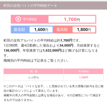
※配属先は入社後に決定します
町田の女性バイトの平均時給データ
※1店舗のみの配属ではなくエリア配
属です
（通勤時間が片道1時間～1時間半ほ
1,700
どの複数店舗を担当）
平均時給
円
1,600
1,800
最低額
最高額
円
円
町田の女性アルバイトの平均時給は約
1,700円
です。
1日5時間、週4日勤務した場合およそ
34,000円
、月給換算すると
136,000円
、年収換算では
1,632,000円
ほど稼げる計算になりま
す。
職種別の平均時給は下記表をご覧ください。
職 種
平均時給
レジ打ち
1,700円
※このデータは「バイトな女子。」に登録されている求人情報の給与を元に独
自の集計ロジックによって算出しています。
掲載中の求人の平均金額とは異なる場合があり、その正確性について保証す
るものではありません。