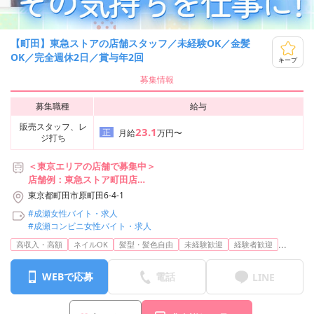
【町田】東急ストアの店舗スタッフ／未経験OK／金髪
OK／完全週休2日／賞与年2回
キープ
募集情報
募集職種
給与
販売スタッフ、レ
23.1
正
月給
万円〜
ジ打ち
＜東京エリアの店舗で募集中＞
店舗例：東急ストア町田店
JR横浜線「町田駅」徒歩1分
東京都町田市原町田6-4-1
小田急小田原線「町田駅」徒歩3分
#成瀬女性バイト・求人
#成瀬コンビニ女性バイト・求人
※配属先は入社後に決定します
...
※転居を伴う転勤はありません
高収入・高額
ネイルOK
髪型・髪色自由
未経験歓迎
経験者歓迎
WEBで応募
電話
LINE