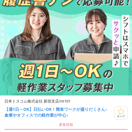
日本トスコム株式会社 新宿支店/nt101
【週1日～OK】日払いOK！簡単ワークが盛りだくさん♪
倉庫やオフィスでの軽作業が中心♪
キープ
募集情報