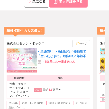
気になる
求人詳細を見る
積極採用中の人気求人!
積極
株式会社タレントボックス
Girl
キープ
＜単発OK！＞高日給◎／登録制で
「空いたときに」勤務OK／年齢不問
／LINE応募で採用率UP♪
1都3県にお仕事多数あり
募集職種
給与
役者・エキスト
カウ
ラ・モデル、イ
日給
1.6
万円〜
ア/パ
ベントスタッ
単発O
フ、イベント・
芸能その他
日払い
単発OK
短期（1ヶ月以内）
短期（1週間以内）
3ヶ月以内
...
週払いOK