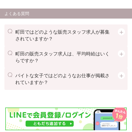
よくある質問
町田ではどのような販売スタッフ求人が募集
されていますか？
町田の販売スタッフ求人は、平均時給はいく
らですか？
バイトな女子ではどのようなお仕事が掲載さ
れていますか？