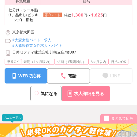
募集職種
給与
仕分け・シール貼
1,300
1,625
り、品出し(ピッキ
派/バイト
時給
円〜
円
ング)、梱包
東京都大田区
#大森女性バイト・求人
#大森軽作業女性求人・バイト
日伸セフティ株式会社 川崎支店/ns307
...
単発OK
短期（1ヶ月以内）
短期（1週間以内）
3ヶ月以内
日払いOK
WEBで応募
電話
LINE
気になる
求人詳細を見る
リニューアル
まとめて応募