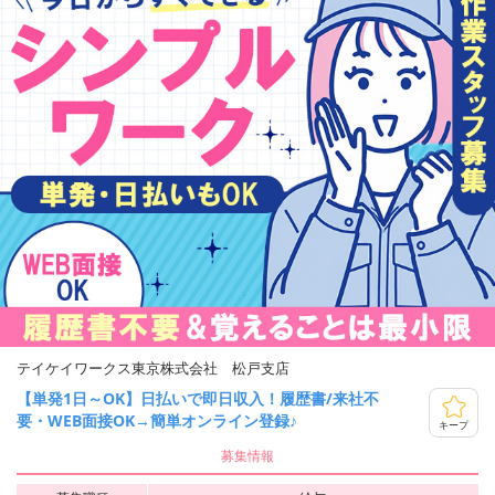
テイケイワークス東京株式会社 松戸支店
【単発1日～OK】日払いで即日収入！履歴書/来社不
要・WEB面接OK→簡単オンライン登録♪
キープ
募集情報