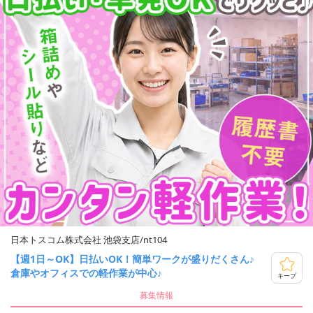
日本トスコム株式会社 池袋支店/nt104
【週1日～OK】日払いOK！簡単ワークが盛りだくさん♪
倉庫やオフィスでの軽作業が中心♪
キープ
募集情報