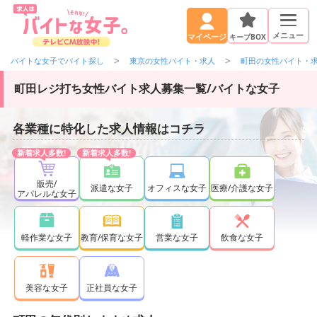
メニュー
キープBOX
マイページ
バイトな女子でバイト探し
東京の女性バイト・求人
町田の女性バイト・
町田レジ打ち女性バイト求人募集一覧/バイトな女子
各業種に特化した求人情報はコチラ
販売/
派遣な女子
オフィスな女子
医療/介護な女子
アパレルな女子
軽作業な女子
教育/保育な女子
営業な女子
飲食な女子
正社員な女子
美容な女子