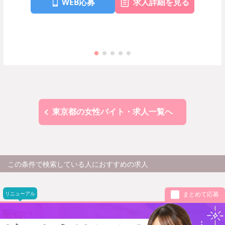
WEB応募
求人詳細を見る
東京都の女性バイト・求人一覧へ
この条件で検索している人におすすめの求人
リニューアル
まとめて応募