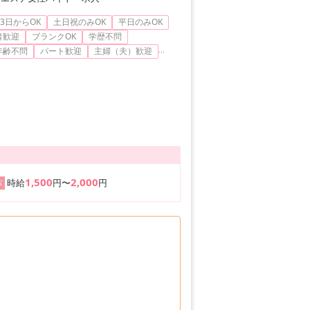
3日からOK
土日祝のみOK
平日のみOK
者歓迎
ブランクOK
学歴不問
...
年齢不問
パート歓迎
主婦（夫）歓迎
1,500
2,000
時給
円〜
円
パ