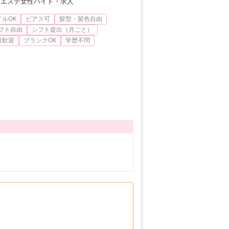
谷エステ女性バイト・求人
イルOK
ピアス可
髪型・髪色自由
フト自由
シフト提出（月ごと）
者歓迎
ブランクOK
学歴不問