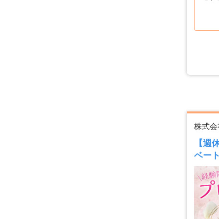
美容
「未
「で
そん
​​​
当社
【株
魅力
ご希
理想
株式会
【週休
⇒【医
ベー
バス
⇒ 
どち
ご希
魅力