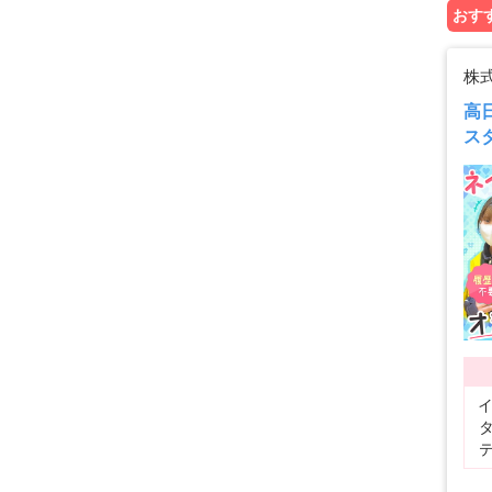
おすす
株式
高
ス
イ