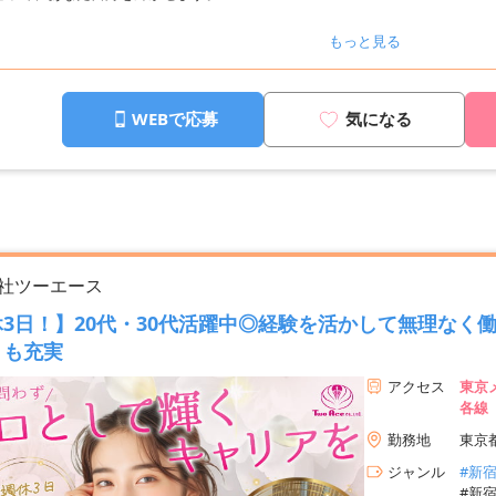
の仕事に興味はあるのに、
もっと見る
経験だから不安…」
も、やりがいをもって働きたい」
な葛藤を抱えている
WEBで応募
気になる
​​​​あなたにこそ知ってほしいのが、
のエステティシャン募集です。
式会社アミューズ】
その1｜下記の2店舗から働く場所を選べます♪
望の勤務地で、
の働き方を実現可能です！
社ツーエース
3日！】20代・30代活躍中◎経験を活かして無理なく
療提携サロン】Embellir
トも充実
トアップ・小顔美肌ケア専門店
中目黒ラピッド小顔
アクセス
東京
各線
らも駅から徒歩2分の好立地だから、通いやすさも抜群。
各線
望のサロンで、スキルを磨いていきましょう♪
勤務地
東京
ジャンル
#新
その2｜完全予約制だから、
#新