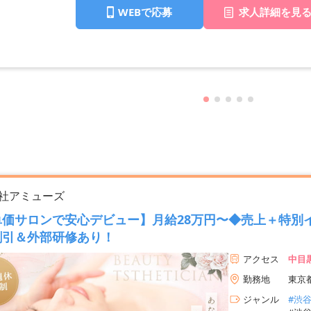
WEBで応募
求人詳細を見
社アミューズ
単価サロンで安心デビュー】月給28万円〜◆売上＋特別
割引＆外部研修あり！
アクセス
中目
勤務地
東京
ジャンル
#渋