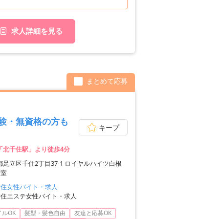
求人詳細を見る
まとめて応募
験・無資格の方も
キープ
「北千住駅」より徒歩4分
都足立区千住2丁目37-1 ロイヤルハイツ白根
号室
千住女性バイト・求人
千住エステ女性バイト・求人
イルOK
髪型・髪色自由
友達と応募OK