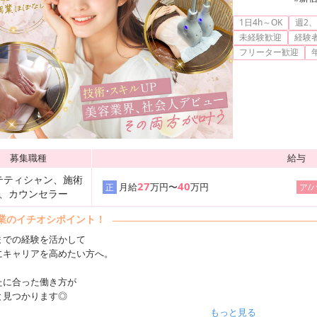
は急な対応に追われず、目の前のお客様に集中できます。
1日4h～OK
週2、
に、完全週休2日制で、シフト希望も柔軟！
未経験歓迎
経験
ト希望が99％通る環境なので、
フリーター歓迎
イベートの予定も立てやすく、
休暇も取得しやすい風土が根付いています。
その3｜エステティシャンとしての技術は、
的な研修制度（社内＋外部講習）で丁寧に学べます。
練習や勉強会の時間も勤務時間内に確保され、
と“できる自分”へステップアップできます。
募集職種
給与
その4｜施術練習だけでなく商品モニター制度などもご用意。
テティシャン、施術
27
40
月給
万円〜
万円
正
ア/
の肌やカラダの変化を感じながら働けるから、
、カウンセラー
が“自分の美しさ”に直結します。
好きの方にとって大きなモチベーションになるでしょう。
業のイチオシポイント！
までの経験を活かして
その5｜月給＋インセンティブ＋賞与で、
にキャリアを高めたい方へ。
した高収入を確保できます。
60万円以上の実績もあり、
たに合った働き方が
りがしっかり収入に反映する環境です。
と見つかります◎
もっと見る
に、日々の感謝を込めた“ギフト制度”もご用意！