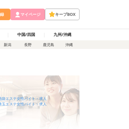
録
マイページ
キープBOX
｜
｜
中国/四国
九州/沖縄
新潟
長野
鹿児島
沖縄
池袋エステ女性バイト・求人
埼玉エステ女性バイト・求人
人