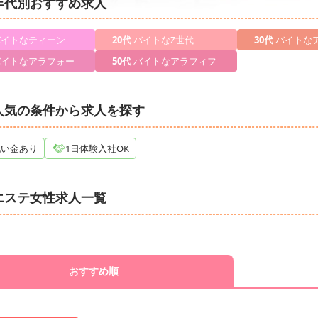
年代別おすすめ求人
イトなティーン
20代
バイトなZ世代
30代
バイトな
イトなアラフォー
50代
バイトなアラフィフ
人気の条件から求人を探す
祝い金あり
1日体験入社OK
エステ女性求人一覧
おすすめ順