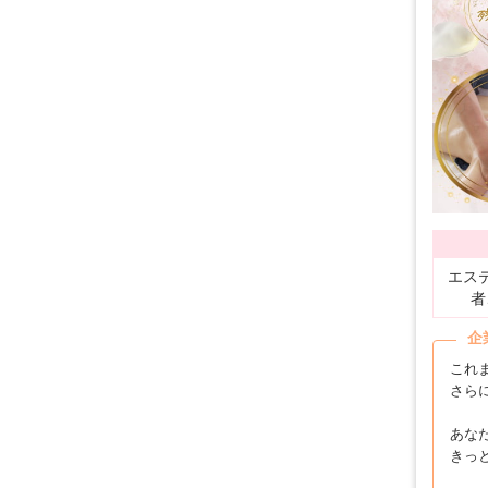
当日
さら
シフ
プラ
有給
魅力
段階
施術
自然
魅力
エス
自身
者
知識
美容
企
これ
魅力
さら
安定
月収
あな
頑張
きっ
さら