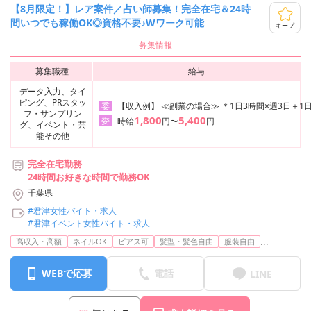
【8月限定！】レア案件／占い師募集！完全在宅＆24時
間いつでも稼働OK◎資格不要♪Wワーク可能
キープ
募集情報
募集職種
給与
データ入力、タイ
ピング、PRスタッ
【収入例】 ≪副業の場合≫ ＊1日3時間×週3日＋1日
委
フ・サンプリン
1,800
5,400
委
時給
円〜
円
グ、イベント・芸
能その他
完全在宅勤務
24時間お好きな時間で勤務OK
千葉県
#君津女性バイト・求人
#君津イベント女性バイト・求人
...
高収入・高額
ネイルOK
ピアス可
髪型・髪色自由
服装自由
WEBで応募
電話
LINE