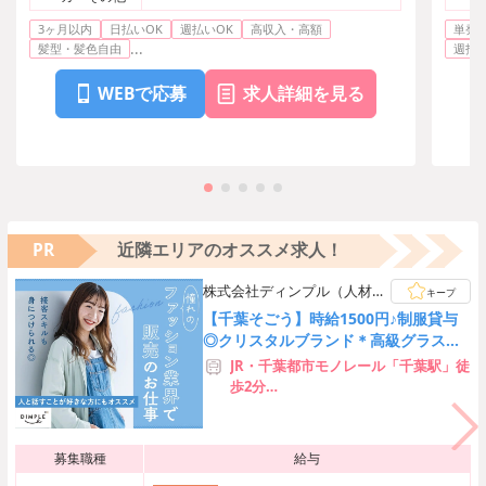
3ヶ月以内
日払いOK
週払いOK
高収入・高額
単発O
...
髪型・髪色自由
週払い
WEBで応募
求人詳細を見る
PR
近隣エリアのオススメ求人！
株式会社ディンプル（人材サ
キープ
ービス会社）
【千葉そごう】時給1500円♪制服貸与
◎クリスタルブランド＊高級グラス販
売
JR・千葉都市モノレール「千葉駅」徒
歩2分
京成電鉄「京成千葉駅」すぐ
募集職種
給与