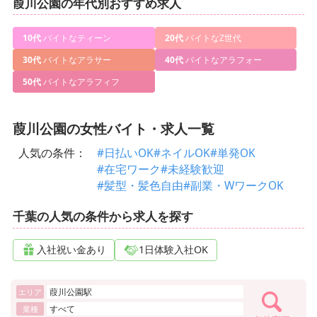
葭川公園の年代別おすすめ求人
10代
バイトなティーン
20代
バイトなZ世代
30代
バイトなアラサー
40代
バイトなアラフォー
50代
バイトなアラフィフ
葭川公園の女性バイト・求人一覧
人気の条件：
#日払いOK
#ネイルOK
#単発OK
#在宅ワーク
#未経験歓迎
#髪型・髪色自由
#副業・WワークOK
千葉の人気の条件から求人を探す
入社祝い金あり
1日体験入社OK
葭川公園駅
エリア
すべて
業種