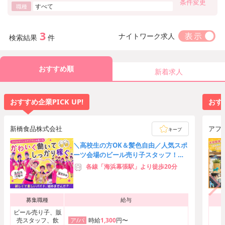
条件変更
すべて
職種
3
ナイトワーク求人
検索結果
件
おすすめ順
新着求人
おすすめ企業PICK UP!
おすす
新橋食品株式会社
アフタ
キープ
＼高校生の方OK＆髪色自由／人気スポ
ーツ会場のビール売り子スタッフ！友
達応募歓迎★時給3,000円可
各線「海浜幕張駅」より徒歩20分
募集職種
給与
ビール売り子、販
売スタッフ、飲
時給
1,300
円〜
ア/パ