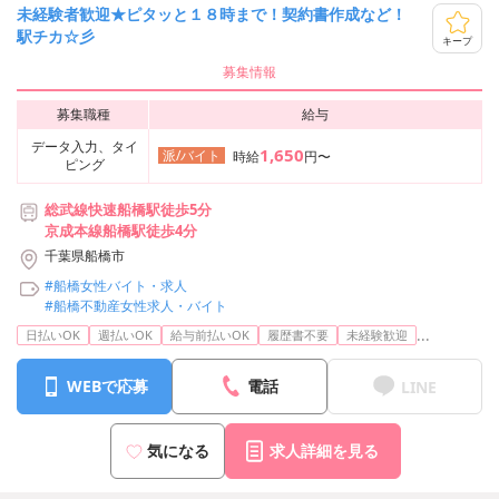
未経験者歓迎★ピタッと１８時まで！契約書作成など！
駅チカ☆彡
キープ
募集情報
募集職種
給与
データ入力、タイ
1,650
派/バイト
時給
円〜
ピング
総武線快速船橋駅徒歩5分
京成本線船橋駅徒歩4分
千葉県船橋市
#船橋女性バイト・求人
#船橋不動産女性求人・バイト
...
日払いOK
週払いOK
給与前払いOK
履歴書不要
未経験歓迎
WEBで応募
電話
LINE
気になる
求人詳細を見る