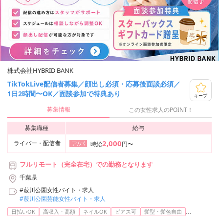
株式会社HYBRID BANK
TikTokLive配信者募集／顔出し必須・応募後面談必須／
1日2時間〜OK／面談参加で特典あり
キープ
募集情報
この女性求人のPOINT！
募集職種
給与
2,000
ライバー・配信者
ア/パ
時給
円〜
フルリモート（完全在宅）での勤務となります
千葉県
#葭川公園女性バイト・求人
#葭川公園芸能女性バイト・求人
...
日払いOK
高収入・高額
ネイルOK
ピアス可
髪型・髪色自由