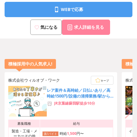
WEBで応募
気になる
求人詳細を見る
積極採用中の人気求人!
積極
株式会社ウィルオブ・ワーク
株式
キープ
レア案件＆高時給／日払いあり／高
時給1500円/設備の清掃業務/駅から
徒歩10分
JR京葉線蘇我駅徒歩10分
募集職種
給与
製造・工場・メ
イベ
時給
1,500
円〜
派/バイト
ーカーその他