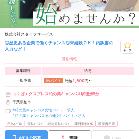
株式会社スタッフサービス
◎歴史ある企業で働くチャンス◎未経験ＯＫ！内訳書の
入力など！
キープ
募集情報
募集職種
給与
1,500
一般事務
派/バイト
時給
円〜
つくばエクスプレス柏の葉キャンパス駅徒歩5分
千葉県柏市
#柏の葉キャンパス女性バイト・求人
#柏の葉キャンパスその他女性バイト・求人
...
日払いOK
週払いOK
給与前払いOK
即日勤務OK
履歴書不要
WEBで応募
電話
LINE