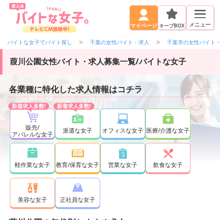
メニュー
キープBOX
マイページ
バイトな女子でバイト探し
千葉の女性バイト・求人
千葉市の女性バイト
葭川公園女性バイト・求人募集一覧/バイトな女子
各業種に特化した求人情報はコチラ
販売/
派遣な女子
オフィスな女子
医療/介護な女子
アパレルな女子
軽作業な女子
教育/保育な女子
営業な女子
飲食な女子
正社員な女子
美容な女子