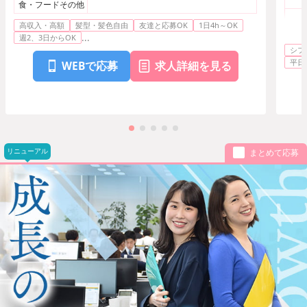
食・フードその他
高収入・高額
髪型・髪色自由
友達と応募OK
1日4h～OK
...
週2、3日からOK
シフ
平日
WEBで応募
求人詳細を見る
リニューアル
まとめて応募