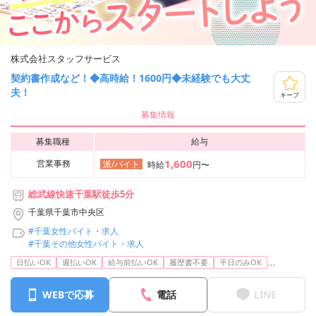
株式会社スタッフサービス
契約書作成など！◆高時給！1600円◆未経験でも大丈
夫！
キープ
募集情報
募集職種
給与
1,600
営業事務
派/バイト
時給
円〜
総武線快速千葉駅徒歩5分
千葉県千葉市中央区
#千葉女性バイト・求人
#千葉その他女性バイト・求人
...
日払いOK
週払いOK
給与前払いOK
履歴書不要
平日のみOK
WEBで応募
電話
LINE