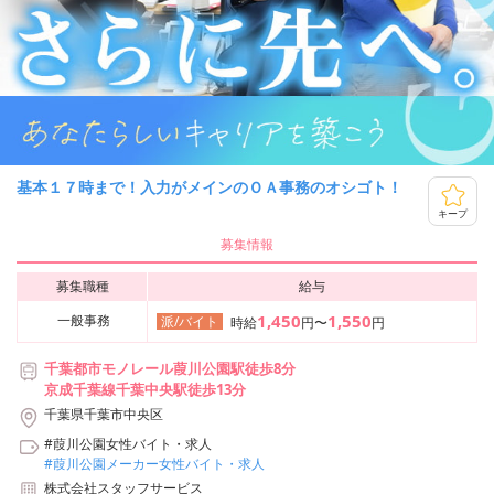
基本１７時まで！入力がメインのＯＡ事務のオシゴト！
キープ
募集情報
募集職種
給与
1,450
1,550
一般事務
派/バイト
時給
円〜
円
千葉都市モノレール葭川公園駅徒歩8分
京成千葉線千葉中央駅徒歩13分
千葉県千葉市中央区
#葭川公園女性バイト・求人
#葭川公園メーカー女性バイト・求人
株式会社スタッフサービス