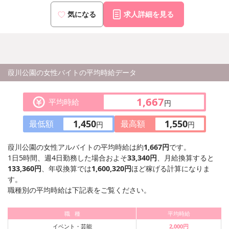
気になる
求人詳細を見る
葭川公園の女性バイトの平均時給データ
1,667
平均時給
円
1,450
1,550
最低額
最高額
円
円
葭川公園の女性アルバイトの平均時給は約
1,667円
です。
1日5時間、週4日勤務した場合およそ
33,340円
、月給換算すると
133,360円
、年収換算では
1,600,320円
ほど稼げる計算になりま
す。
職種別の平均時給は下記表をご覧ください。
職 種
平均時給
イベント・芸能
2,000円