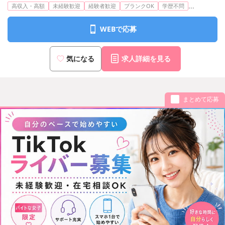
...
高収入・高額
未経験歓迎
経験者歓迎
ブランクOK
学歴不問
分
東京メトロ日比谷線/丸ノ内線・銀座線「銀座」駅 A5出口より徒
歩7分
WEBで応募
都営大江戸線「築地市場」駅 A3出口より徒歩3分
JR「新橋」駅 銀座口より徒歩12分
気になる
求人詳細を見る
まとめて応募