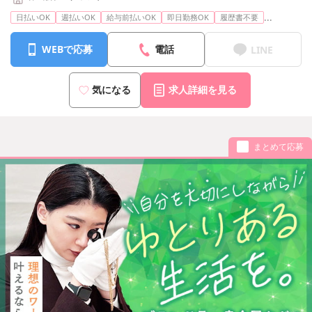
...
日払いOK
週払いOK
給与前払いOK
即日勤務OK
履歴書不要
WEBで応募
電話
LINE
気になる
求人詳細を見る
まとめて応募