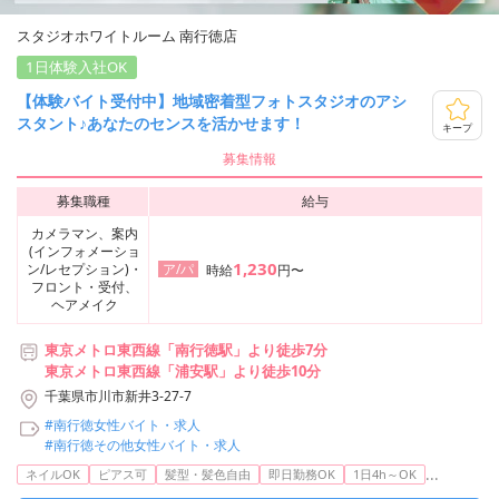
スタジオホワイトルーム 南行徳店
1日体験入社OK
【体験バイト受付中】地域密着型フォトスタジオのアシ
スタント♪あなたのセンスを活かせます！
キープ
募集情報
募集職種
給与
カメラマン、案内
(インフォメーショ
1,230
ン/レセプション)・
ア/パ
時給
円〜
フロント・受付、
ヘアメイク
東京メトロ東西線「南行徳駅」より徒歩7分
東京メトロ東西線「浦安駅」より徒歩10分
千葉県市川市新井3-27-7
#南行徳女性バイト・求人
#南行徳その他女性バイト・求人
...
ネイルOK
ピアス可
髪型・髪色自由
即日勤務OK
1日4h～OK