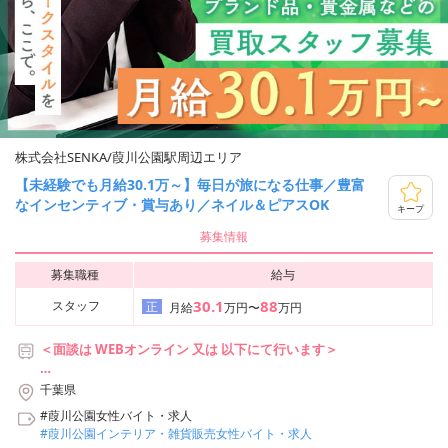
株式会社SENKA/葭川公園駅周辺エリア
【未経験でも月給30.1万～】毎日が旅になる仕事／豊富
なインセンティブ・賞与あり／ネイル＆ピアスOK
キープ
募集情報
募集職種
給与
30.1
88
スタッフ
正
月給
万円〜
万円
＜面談は WEBオンライン 又は 以下にて行います＞
■株式会社SENKA 東京事務所
千葉県
東京都中央区銀座6丁目18-2 野村不動産銀座ビル10F
#葭川公園女性バイト・求人
アクセス：
#葭川公園インテリア・雑貨販売女性バイト・求人
東京メトロ日比谷線/都営浅草線「東銀座」駅 6番出口より徒歩3