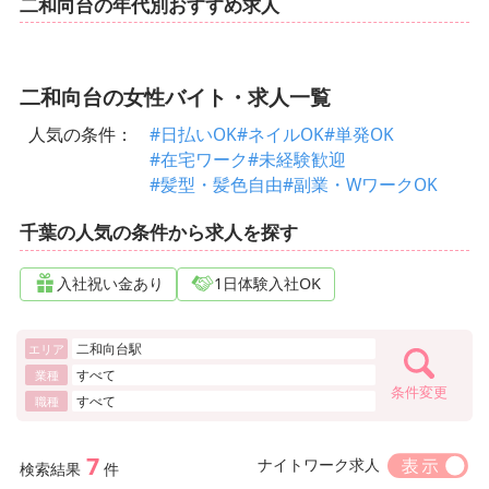
二和向台の年代別おすすめ求人
二和向台の女性バイト・求人一覧
人気の条件：
#日払いOK
#ネイルOK
#単発OK
#在宅ワーク
#未経験歓迎
#髪型・髪色自由
#副業・WワークOK
千葉の人気の条件から求人を探す
入社祝い金あり
1日体験入社OK
二和向台駅
エリア
すべて
業種
条件変更
すべて
職種
7
ナイトワーク求人
検索結果
件