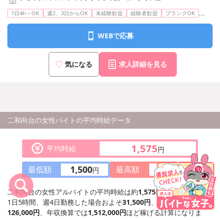
...
1日4h～OK
週2、3日からOK
未経験歓迎
経験者歓迎
ブランクOK
WEBで応募
気になる
求人詳細を見る
二和向台の女性バイトの平均時給データ
1,575
平均時給
円
1,500
1,650
最低額
最高額
円
円
二和向台の女性アルバイトの平均時給は約
1,575円
です。
1日5時間、週4日勤務した場合およそ
31,500円
、月給換算すると
126,000円
、年収換算では
1,512,000円
ほど稼げる計算になりま