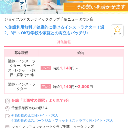
ジョイフルアスレティッククラブ千葉ニュータウン店
＼施設利用無料／健康的に働けるインストラクター！週
2、3日～OK◎学校や家庭との両立もバッチリ♪
キープ
募集情報
募集職種
給与
講師・インストラ
クター、サービ
1,140
ア/パ
時給
円〜
ス・レジャー・旅
行・娯楽その他
講師・インストラ
1,140
2,000
ア/パ
時給
円〜
円
クター
各線「印西牧の原駅」より車で7分
千葉県印西市牧の原2-4
#印西牧の原女性バイト・求人
#印西牧の原スポーツジム・フィットネスクラブ女性バイト・求人
ジョイフルアスレティッククラブ千葉ニュータウン店