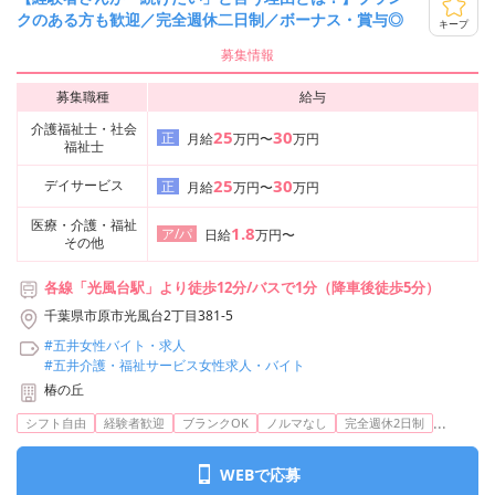
クのある方も歓迎／完全週休二日制／ボーナス・賞与◎
キープ
募集情報
募集職種
給与
介護福祉士・社会
25
30
正
月給
万円〜
万円
福祉士
25
30
デイサービス
正
月給
万円〜
万円
医療・介護・福祉
1.8
ア/パ
日給
万円〜
その他
各線「光風台駅」より徒歩12分/バスで1分（降車後徒歩5分）
千葉県市原市光風台2丁目381-5
#五井女性バイト・求人
#五井介護・福祉サービス女性求人・バイト
椿の丘
...
シフト自由
経験者歓迎
ブランクOK
ノルマなし
完全週休2日制
WEBで応募