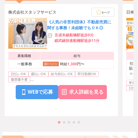
株式会社スタッフサービス
日伸セ
キープ
《人気の非営利団体》不動産売買に
関する事務！未経験でもＯＫ◎
京成本線船橋駅徒歩9分
総武線快速船橋駅徒歩11分
募集職種
給与
仕分
一般事務
時給
1,300
円〜
派/バイト
貼り
ッキ
日払いOK
週払いOK
給与前払いOK
即日勤務OK
...
履歴書不要
単発O
日払い
WEBで応募
求人詳細を見る