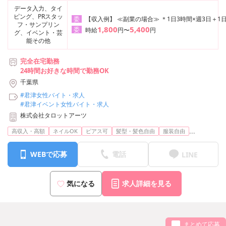
データ入力、タイ
ピング、PRスタッ
【収入例】 ≪副業の場合≫ ＊1日3時間×週3日＋1日
委
フ・サンプリン
1,800
5,400
委
時給
円〜
円
グ、イベント・芸
能その他
完全在宅勤務
24時間お好きな時間で勤務OK
千葉県
#君津女性バイト・求人
#君津イベント女性バイト・求人
株式会社タロットアーツ
...
高収入・高額
ネイルOK
ピアス可
髪型・髪色自由
服装自由
WEBで応募
電話
LINE
気になる
求人詳細を見る
まとめて応募