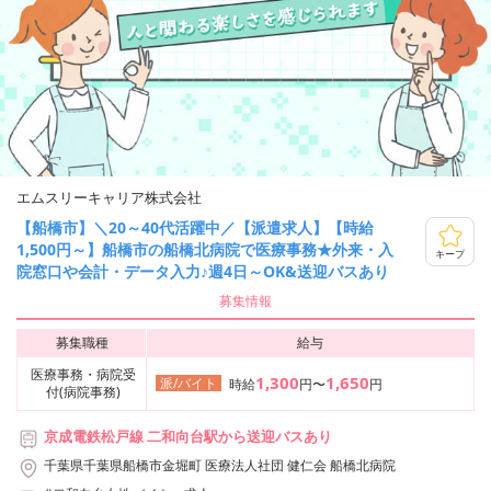
エムスリーキャリア株式会社
【船橋市】＼20～40代活躍中／【派遣求人】【時給
1,500円～】船橋市の船橋北病院で医療事務★外来・入
キープ
院窓口や会計・データ入力♪週4日～OK&送迎バスあり
募集情報
募集職種
給与
医療事務・病院受
1,300
1,650
派/バイト
時給
円〜
円
付(病院事務)
京成電鉄松戸線 二和向台駅から送迎バスあり
千葉県千葉県船橋市金堀町 医療法人社団 健仁会 船橋北病院