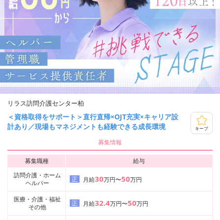
リラス訪問介護センター柏
＜資格取得をサポート＞直行直帰×OJT充実×キャリア設
計あり／現場もマネジメントも経験できる成長環境
キープ
募集情報
募集職種
給与
訪問介護・ホーム
30
50
正
月給
万円〜
万円
ヘルパー
医療・介護・福祉
32.4
50
正
月給
万円〜
万円
その他