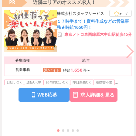
PR
近隣エリアのオススメ求人！
株式会社スタッフサービス
キープ
１７時半まで！資料作成などの営業事
務★時給1650円！
東京メトロ東西線原木中山駅徒歩15分
募集職種
給与
1,650
営業事務
派/バイト
時給
円〜
...
日払いOK
週払いOK
給与前払いOK
即日勤務OK
履歴書不要
WEB応募
求人詳細を見る