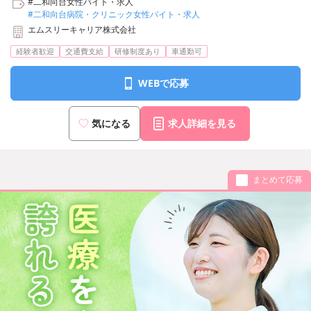
#二和向台女性バイト・求人
#二和向台病院・クリニック女性バイト・求人
エムスリーキャリア株式会社
経験者歓迎
交通費支給
研修制度あり
車通勤可
WEBで応募
気になる
求人詳細を見る
まとめて応募