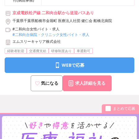
付(病院事務)
京成電鉄松戸線 二和向台駅から送迎バスあり
千葉県千葉県船橋市金堀町 医療法人社団 健仁会 船橋北病院
#二和向台女性バイト・求人
#二和向台病院・クリニック女性バイト・求人
エムスリーキャリア株式会社
経験者歓迎
交通費支給
研修制度あり
車通勤可
WEBで応募
気になる
求人詳細を見る
まとめて応募