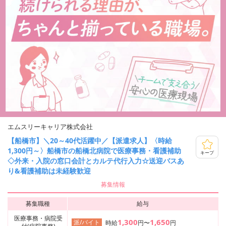
エムスリーキャリア株式会社
【船橋市】＼20～40代活躍中／【派遣求人】〈時給
1,300円～〉船橋市の船橋北病院で医療事務・看護補助
キープ
◇外来・入院の窓口会計とカルテ代行入力☆送迎バスあ
り&看護補助は未経験歓迎
募集情報
募集職種
給与
医療事務・病院受
1,300
1,650
派/バイト
時給
円〜
円