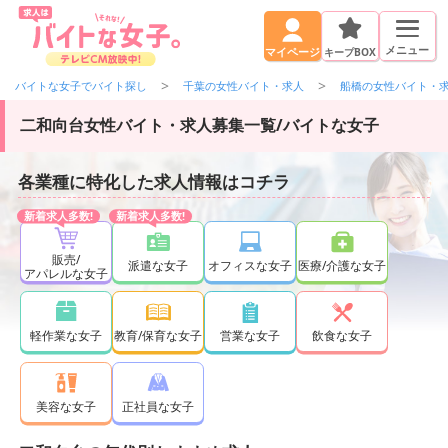
メニュー
キープBOX
マイページ
バイトな女子でバイト探し
千葉の女性バイト・求人
船橋の女性バイト・
二和向台女性バイト・求人募集一覧/バイトな女子
各業種に特化した求人情報はコチラ
販売/
派遣な女子
オフィスな女子
医療/介護な女子
アパレルな女子
軽作業な女子
教育/保育な女子
営業な女子
飲食な女子
正社員な女子
美容な女子