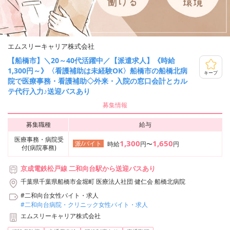
エムスリーキャリア株式会社
【船橋市】＼20～40代活躍中／【派遣求人】《時給
1,300円～》〈看護補助は未経験OK〉船橋市の船橋北病
キープ
院で医療事務・看護補助◇外来・入院の窓口会計とカル
テ代行入力♪送迎バスあり
募集情報
募集職種
給与
医療事務・病院受
1,300
1,650
派/バイト
時給
円〜
円
付(病院事務)
京成電鉄松戸線 二和向台駅から送迎バスあり
千葉県千葉県船橋市金堀町 医療法人社団 健仁会 船橋北病院
#二和向台女性バイト・求人
#二和向台病院・クリニック女性バイト・求人
エムスリーキャリア株式会社