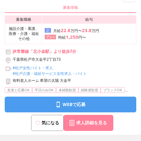
募集情報
募集職種
給与
施設介護・看護、
22.8
23.8
正
月給
万円〜
万円
医療・介護・福祉
1,250
ア/パ
時給
円〜
その他
JR常磐線「北小金駅」より徒歩7分
千葉県松戸市大金平2丁目73
#松戸女性バイト・求人
#松戸介護・福祉サービス女性求人・バイト
有料老人ホーム 希望の太陽 大金平
...
友達と応募OK
平日のみOK
未経験歓迎
経験者歓迎
ブランクOK
WEBで応募
気になる
求人詳細を見る