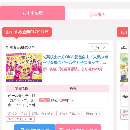
おすすめ順
新着求人
おすすめ企業PICK UP!
おすす
新橋食品株式会社
日出
キープ
＼高校生の方OK＆髪色自由／人気スポ
ーツ会場のビール売り子スタッフ！友
達応募歓迎★時給3,000円可
各線「海浜幕張駅」より徒歩20分
募集職種
給与
ビール売り子、販
幼稚
売スタッフ、飲
時給
1,300
円〜
ア/パ
食・フードその他
即日
高収入・高額
髪型・髪色自由
友達と応募OK
1日4h～OK
平日
...
週2、3日からOK