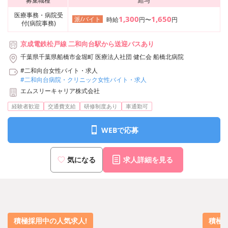
募集職種
給与
医療事務・病院受
1,300
1,650
派/バイト
時給
円〜
円
付(病院事務)
京成電鉄松戸線 二和向台駅から送迎バスあり
千葉県千葉県船橋市金堀町 医療法人社団 健仁会 船橋北病院
#二和向台女性バイト・求人
#二和向台病院・クリニック女性バイト・求人
エムスリーキャリア株式会社
経験者歓迎
交通費支給
研修制度あり
車通勤可
WEBで応募
気になる
求人詳細を見る
積極採用中の人気求人!
積極