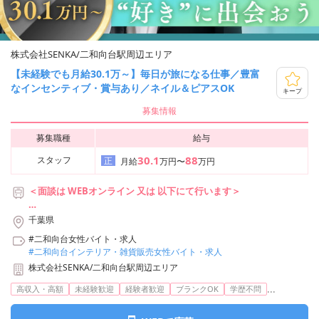
株式会社SENKA/二和向台駅周辺エリア
【未経験でも月給30.1万～】毎日が旅になる仕事／豊富
なインセンティブ・賞与あり／ネイル＆ピアスOK
キープ
募集情報
募集職種
給与
30.1
88
スタッフ
正
月給
万円〜
万円
＜面談は WEBオンライン 又は 以下にて行います＞
■株式会社SENKA 東京事務所
千葉県
東京都中央区銀座6丁目18-2 野村不動産銀座ビル10F
#二和向台女性バイト・求人
アクセス：
#二和向台インテリア・雑貨販売女性バイト・求人
東京メトロ日比谷線/都営浅草線「東銀座」駅 6番出口より徒歩3
株式会社SENKA/二和向台駅周辺エリア
分
東京メトロ日比谷線/丸ノ内線・銀座線「銀座」駅 A5出口より徒
...
高収入・高額
未経験歓迎
経験者歓迎
ブランクOK
学歴不問
歩7分
都営大江戸線「築地市場」駅 A3出口より徒歩3分