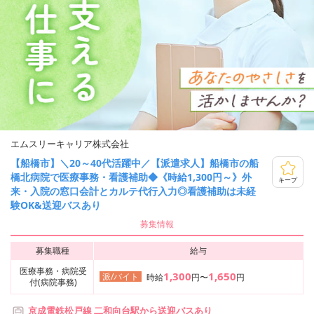
エムスリーキャリア株式会社
【船橋市】＼20～40代活躍中／【派遣求人】船橋市の船
橋北病院で医療事務・看護補助◆《時給1,300円～》外
キープ
来・入院の窓口会計とカルテ代行入力◎看護補助は未経
験OK&送迎バスあり
募集情報
募集職種
給与
医療事務・病院受
1,300
1,650
派/バイト
時給
円〜
円
付(病院事務)
京成電鉄松戸線 二和向台駅から送迎バスあり