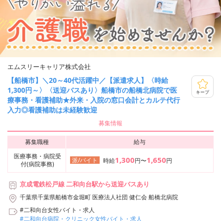
エムスリーキャリア株式会社
【船橋市】＼20～40代活躍中／【派遣求人】〈時給
1,300円～〉〈送迎バスあり〉船橋市の船橋北病院で医
キープ
療事務・看護補助★外来・入院の窓口会計とカルテ代行
入力◎看護補助は未経験歓迎
募集情報
募集職種
給与
医療事務・病院受
1,300
1,650
派/バイト
時給
円〜
円
付(病院事務)
京成電鉄松戸線 二和向台駅から送迎バスあり
千葉県千葉県船橋市金堀町 医療法人社団 健仁会 船橋北病院
#二和向台女性バイト・求人
#二和向台病院・クリニック女性バイト・求人