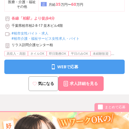
医療・介護・福祉
35
60
正
月給
万円〜
万円
その他
各線「柏駅」より徒歩4分
千葉県柏市柏2-8-17 並木ビル4階
#柏市女性バイト・求人
#柏市介護・福祉サービス女性求人・バイト
リラス訪問介護センター柏
...
高収入・高額
ネイルOK
即日勤務OK
平日のみOK
未経験歓迎
WEBで応募
気になる
求人詳細を見る
まとめて応募