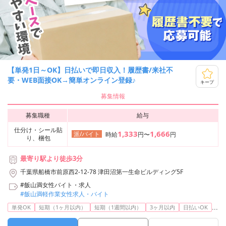
【単発1日～OK】日払いで即日収入！履歴書/来社不
要・WEB面接OK→簡単オンライン登録♪
キープ
募集情報
募集職種
給与
仕分け・シール貼
1,333
1,666
派/バイト
時給
円〜
円
り、梱包
最寄り駅より徒歩3分
千葉県船橋市前原西2-12-78 津田沼第一生命ビルディング5F
#飯山満女性バイト・求人
#飯山満軽作業女性求人・バイト
...
単発OK
短期（1ヶ月以内）
短期（1週間以内）
3ヶ月以内
日払いOK