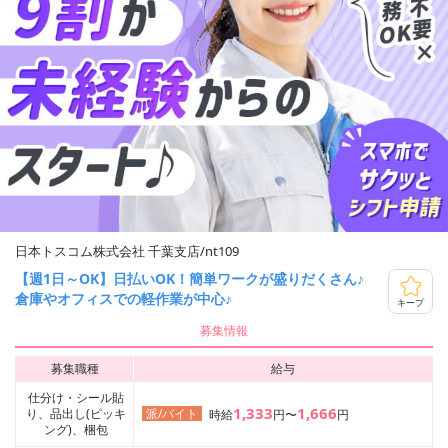
日本トスコム株式会社 千葉支店/nt109
【週1日～OK】日払いOK！簡単ワークが盛りだくさん♪
倉庫やオフィスでの軽作業が中心♪
キープ
募集情報
募集職種
給与
仕分け・シール貼
1,333
1,666
り、品出し(ピッキ
派/バイト
時給
円〜
円
ング)、梱包