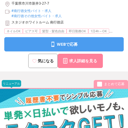
千葉県市川市新井3-27-7
#南行徳女性バイト・求人
#南行徳その他女性バイト・求人
スタジオホワイトルーム 南行徳店
...
ネイルOK
ピアス可
髪型・髪色自由
即日勤務OK
1日4h～OK
WEBで応募
気になる
求人詳細を見る
リニューアル
まとめて応募