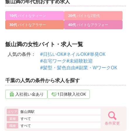
飯山満の年代別おすすめ求人
10代
バイトなティーン
20代
バイトなZ世代
30代
バイトなアラサー
40代
バイトなアラフォー
飯山満の女性バイト・求人一覧
人気の条件：
#日払いOK
#ネイルOK
#単発OK
#在宅ワーク
#未経験歓迎
#髪型・髪色自由
#副業・WワークOK
千葉の人気の条件から求人を探す
入社祝い金あり
1日体験入社OK
飯山満駅
エリア
すべて
業種
条件変更
すべて
職種