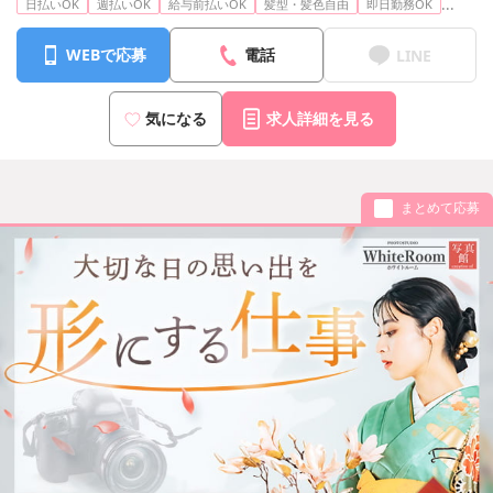
...
日払いOK
週払いOK
給与前払いOK
髪型・髪色自由
即日勤務OK
WEBで応募
電話
LINE
気になる
求人詳細を見る
まとめて応募