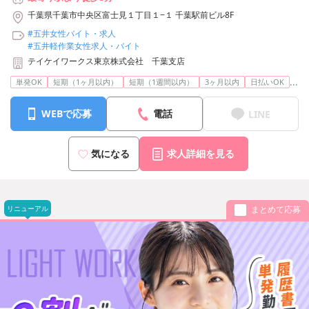
千葉県千葉市中央区富士見１丁目１−１ 千葉駅前ビル8F
#五井女性バイト・求人
#五井軽作業女性求人・バイト
テイケイワークス東京株式会社 千葉支店
...
単発OK
短期（1ヶ月以内）
短期（1週間以内）
3ヶ月以内
日払いOK
WEBで応募
電話
LINE
気になる
求人詳細を見る
リニューアル
まとめて応募