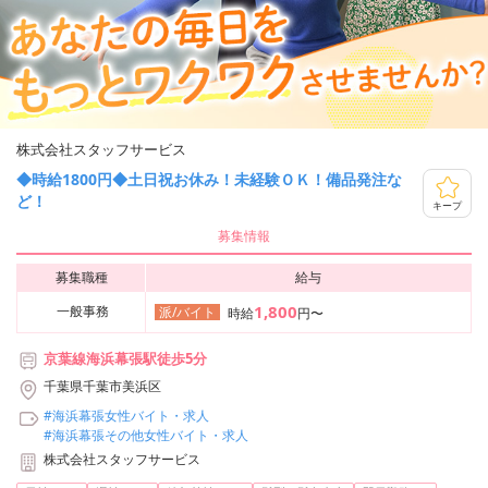
株式会社スタッフサービス
◆時給1800円◆土日祝お休み！未経験ＯＫ！備品発注な
ど！
キープ
募集情報
募集職種
給与
1,800
一般事務
派/バイト
時給
円〜
京葉線海浜幕張駅徒歩5分
千葉県千葉市美浜区
#海浜幕張女性バイト・求人
#海浜幕張その他女性バイト・求人
株式会社スタッフサービス