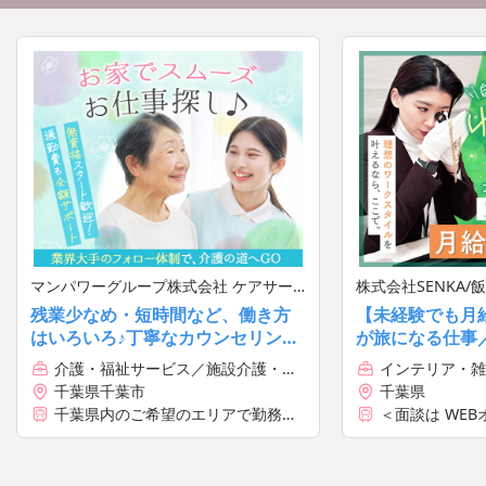
マンパワーグループ株式会社 ケアサー
株式会社SENKA
ビス事業部
残業少なめ・短時間など、働き方
【未経験でも月給
はいろいろ♪丁寧なカウンセリング
が旅になる仕事
でミスマッチの心配いらず◎交通
ティブ・賞与あ
介護・福祉サービス／施設介護・看
インテリア・雑
費支給
スOK
護
千葉県千葉市
千葉県
千葉県内のご希望のエリアで勤務可
＜面談は WEB
能
にて行います＞
■株式会社SEN