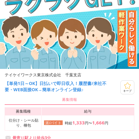
テイケイワークス東京株式会社 千葉支店
【単発1日～OK】日払いで即日収入！履歴書/来社不
要・WEB面接OK→簡単オンライン登録♪
キープ
募集情報
募集職種
給与
仕分け・シール貼
1,333
1,666
派/バイト
時給
円〜
円
り、梱包
最寄り駅より徒歩3分