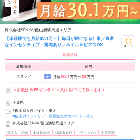
株式会社SENKA/飯山満駅周辺エリア
【未経験でも月給30.1万～】毎日が旅になる仕事／豊富
なインセンティブ・賞与あり／ネイル＆ピアスOK
キープ
募集情報
募集職種
給与
30.1
88
スタッフ
正
月給
万円〜
万円
＜面談は WEBオンライン 又は 以下にて行います＞
■株式会社SENKA 東京事務所
千葉県
東京都中央区銀座6丁目18-2 野村不動産銀座ビル10F
#飯山満女性バイト・求人
アクセス：
#飯山満インテリア・雑貨販売女性バイト・求人
東京メトロ日比谷線/都営浅草線「東銀座」駅 6番出口より徒歩3
株式会社SENKA/飯山満駅周辺エリア
分
東京メトロ日比谷線/丸ノ内線・銀座線「銀座」駅 A5出口より徒
...
高収入・高額
未経験歓迎
経験者歓迎
ブランクOK
学歴不問
歩7分