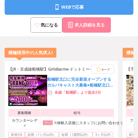
都営大江戸線「築地市場」駅 A3出口より徒歩3分
WEBで応募
JR「新橋」駅 銀座口より徒歩12分
気になる
求人詳細を見る
積極採用中の人気求人!
積極
【JR・京成線船橋駅】GirlsBar.me-ドットミー-
【千葉】
キープ
船橋駅北口に完全新規オープンする
ガルバキャスト大募集♥船橋駅北口徒
歩2分！ノルマ・ビラ配り・外立なし
各線「船橋駅」より徒歩2分
募集職種
給与
カウンターレデ
フロ
※体験入店後にスタッフにお問い合わせください
ア/パ
ィ
単発OK
短期（1ヶ月以内）
短期（1週間以内）
3ヶ月以内
単発O