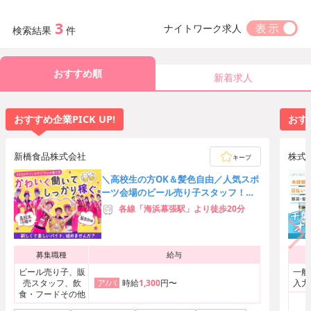
3
ナイトワーク求人
検索結果
件
おすすめ順
新着求人
おすすめ企業PICK UP!
おすす
新橋食品株式会社
株式
キープ
＼高校生の方OK＆髪色自由／人気スポ
ーツ会場のビール売り子スタッフ！友
達応募歓迎★時給3,000円可
各線「海浜幕張駅」より徒歩20分
募集職種
給与
ビール売り子、販
一般
売スタッフ、飲
時給
1,300
円〜
入力
ア/パ
食・フードその他