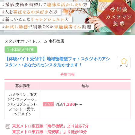
スタジオホワイトルーム 南行徳店
1日体験入社OK
【体験バイト受付中】地域密着型フォトスタジオのアシ
スタント♪あなたのセンスを活かせます！
キープ
募集情報
募集職種
給与
カメラマン、案内
(インフォメーショ
1,230
ン/レセプション)・
ア/パ
時給
円〜
フロント・受付、
ヘアメイク
東京メトロ東西線「南行徳駅」より徒歩7分
東京メトロ東西線「浦安駅」より徒歩10分