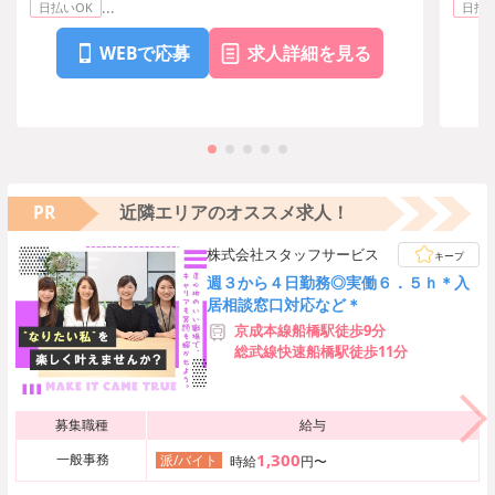
...
日払いOK
日払い
WEBで応募
求人詳細を見る
PR
近隣エリアのオススメ求人！
株式会社スタッフサービス
キープ
週３から４日勤務◎実働６．５ｈ＊入
居相談窓口対応など＊
京成本線船橋駅徒歩9分
総武線快速船橋駅徒歩11分
募集職種
給与
1,300
一般事務
派/バイト
時給
円〜