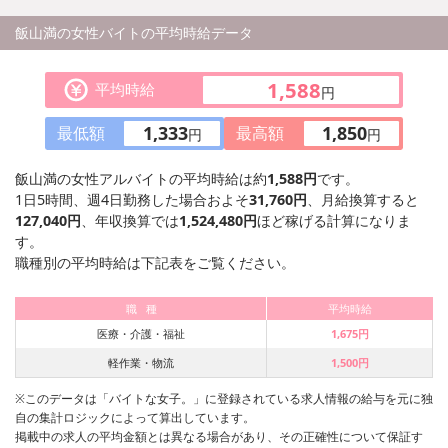
東京都中央区銀座
不動産銀座ビル1
飯山満の女性バイトの平均時給データ
アクセス：
東京メトロ日
「東銀座」駅 
1,588
東京メトロ日
平均時給
円
座線「銀座」駅
都営大江戸線「
1,333
1,850
最低額
最高額
円
円
口より徒歩3分
JR「新橋」駅
飯山満の女性アルバイトの平均時給は約
1,588円
です。
1日5時間、週4日勤務した場合およそ
31,760円
、月給換算すると
127,040円
、年収換算では
1,524,480円
ほど稼げる計算になりま
す。
職種別の平均時給は下記表をご覧ください。
職 種
平均時給
医療・介護・福祉
1,675円
軽作業・物流
1,500円
※このデータは「バイトな女子。」に登録されている求人情報の給与を元に独
自の集計ロジックによって算出しています。
掲載中の求人の平均金額とは異なる場合があり、その正確性について保証す