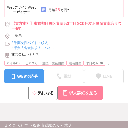
Webデザイン/Web
23
正
月給
万円〜
デザイナー
【東京本社】東京都目黒区青葉台3丁目6-28 住友不動産青葉台タワ
ー18F
【池袋支社】東京都豊島区池袋2-49-14 恩永メルヴェイユ 201号室
千葉県
【横浜支社】神奈川県横浜市神奈川区台町17-1 マストビル4階E1号
#千葉女性バイト・求人
室
#千葉広告女性求人・バイト
【名古屋支社】愛知県名古屋市中村区竹橋町15-16 ジュモール名駅
株式会社ルミナス
WEST 8F
【大阪支社】大阪府大阪市北区梅田3-3-20 明治安田生命大阪梅田ビ
...
ネイルOK
ピアス可
髪型・髪色自由
服装自由
平日のみOK
ル23階
※上記から希望の勤務地で勤務可能です
WEBで応募
電話
LINE
気になる
求人詳細を見る
よく見られている飯山満駅の女性求人