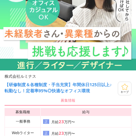
株式会社ルミナス
【研修制度＆各種制度・手当充実】年間休日125日以上♪
転勤なし！定着率95%◎快適なオフィス環境
キープ
募集情報
募集職種
給与
23
一般事務
正
月給
万円〜
23
Webライター
正
月給
万円〜