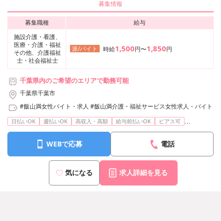
募集情報
募集職種
給与
施設介護・看護、
医療・介護・福祉
1,500
1,850
派/バイト
時給
円〜
円
その他、介護福祉
士・社会福祉士
千葉県内のご希望のエリアで勤務可能
千葉県千葉市
#飯山満女性バイト・求人
#飯山満介護・福祉サービス女性求人・バイト
...
日払いOK
週払いOK
高収入・高額
給与前払いOK
ピアス可
WEBで応募
電話
気になる
求人詳細を見る