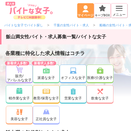
メニュー
キープBOX
マイページ
バイトな女子でバイト探し
千葉の女性バイト・求人
船橋の女性バイト・
飯山満女性バイト・求人募集一覧/バイトな女子
各業種に特化した求人情報はコチラ
販売/
派遣な女子
オフィスな女子
医療/介護な女子
アパレルな女子
軽作業な女子
教育/保育な女子
営業な女子
飲食な女子
正社員な女子
美容な女子