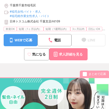
千葉県千葉市稲毛区
#稲毛女性バイト・求人
#稲毛軽作業女性求人・バイト
日本トスコム株式会社 千葉支店/nt109
...
単発OK
短期（1ヶ月以内）
短期（1週間以内）
3ヶ月以内
日払いOK
WEBで応募
電話
LINE
気になる
求人詳細を見る
まとめて応募