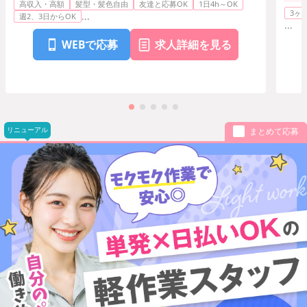
高収入・高額
髪型・髪色自由
友達と応募OK
1日4h～OK
3ヶ
...
週2、3日からOK
...
WEBで応募
求人詳細を見る
リニューアル
まとめて応募