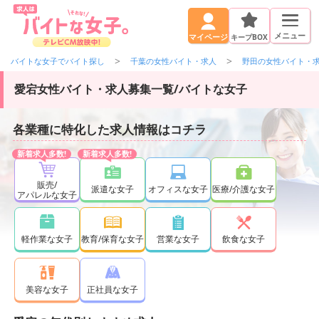
メニュー
キープBOX
マイページ
バイトな女子でバイト探し
千葉の女性バイト・求人
野田の女性バイト・
愛宕女性バイト・求人募集一覧/バイトな女子
各業種に特化した求人情報はコチラ
販売/
派遣な女子
オフィスな女子
医療/介護な女子
アパレルな女子
軽作業な女子
教育/保育な女子
営業な女子
飲食な女子
正社員な女子
美容な女子