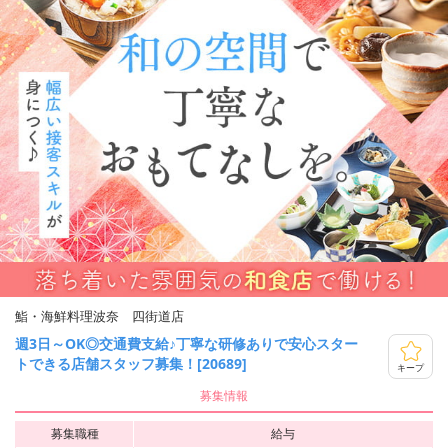
鮨・海鮮料理波奈 四街道店
週3日～OK◎交通費支給♪丁寧な研修ありで安心スター
トできる店舗スタッフ募集！[20689]
キープ
募集情報
募集職種
給与