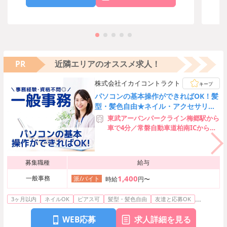
PR
近隣エリアのオススメ求人！
株式会社イカイコントラクト
キープ
パソコンの基本操作ができればOK！髪
型・髪色自由★ネイル・アクセサリー
OK★オフィスカジュアルOK★
東武アーバンパークライン梅郷駅から
車で4分／常磐自動車道柏南ICから車
で10分
募集職種
給与
1,400
一般事務
派/バイト
時給
円〜
...
3ヶ月以内
ネイルOK
ピアス可
髪型・髪色自由
友達と応募OK
WEB応募
求人詳細を見る