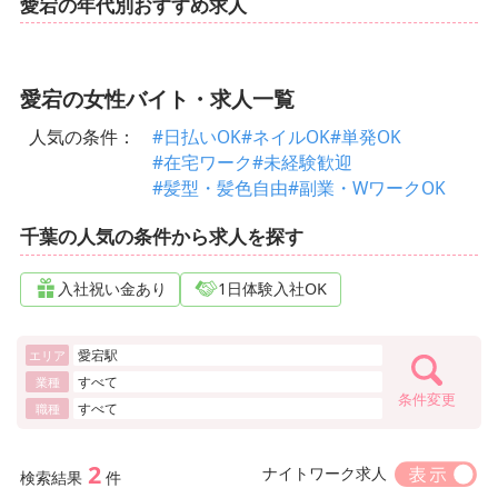
愛宕の年代別おすすめ求人
愛宕の女性バイト・求人一覧
人気の条件：
#日払いOK
#ネイルOK
#単発OK
#在宅ワーク
#未経験歓迎
#髪型・髪色自由
#副業・WワークOK
千葉の人気の条件から求人を探す
入社祝い金あり
1日体験入社OK
愛宕駅
エリア
すべて
業種
条件変更
すべて
職種
2
ナイトワーク求人
検索結果
件