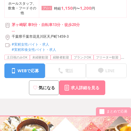
ホールスタッフ、
1,150
1,200
飲食・フードその
ア/パ
時給
円〜
円
他
茅ヶ崎駅 車9分・自転車13分・徒歩20分
【利用可能な路線】
千葉県千葉市花見川区天戸町1459-3
・JR東海道本線 茅ヶ崎駅
#実籾女性バイト・求人
・JR相模線 茅ヶ崎駅
#実籾和食女性バイト・求人
...
土日祝のみOK
未経験歓迎
経験者歓迎
ブランクOK
フリーター歓迎
WEBで応募
電話
LINE
気になる
求人詳細を見る
まとめて応募