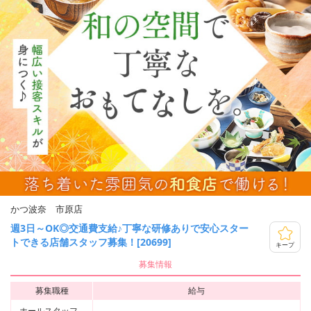
かつ波奈 市原店
週3日～OK◎交通費支給♪丁寧な研修ありで安心スター
トできる店舗スタッフ募集！[20699]
キープ
募集情報
募集職種
給与
ホールスタッフ、