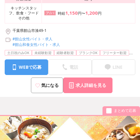
キッチンスタッ
1,150
1,200
フ、飲食・フード
ア/パ
時給
円〜
円
その他
千葉県館山市湊49-1
#館山女性バイト・求人
#館山和食女性バイト・求人
...
土日祝のみOK
未経験歓迎
経験者歓迎
ブランクOK
フリーター歓迎
WEBで応募
電話
LINE
気になる
求人詳細を見る
まとめて応募