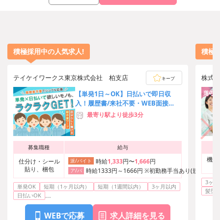
積極採用中の人気求人!
積極
テイケイワークス東京株式会社 柏支店
株式
キープ
【単発1日～OK】日払いで即日収
入！履歴書/来社不要・WEB面接
OK→簡単オンライン登録♪
最寄り駅より徒歩3分
募集職種
給与
機械
仕分け・シール
派/バイト
時給
1,333
円〜
1,666
円
貼り、梱包
時給1333円～1666円 ※初勤務手当あり(規定による
ア/パ
3ヶ月
単発OK
短期（1ヶ月以内）
短期（1週間以内）
3ヶ月以内
髪型
...
日払いOK
WEBで応募
求人詳細を見る