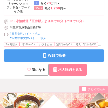
20
正
月給
万円〜
キッチンスタッ
フ、飲食・フード
1,200
ア/パ
時給
円〜
その他
JR・小湊鐵道「五井駅」より車で10分（バスで15分）
千葉県市原市山田橋376
#五井女性バイト・求人
#五井中華女性バイト・求人
...
3ヶ月以内
1日4h～OK
シフト自由
週1日からOK
週2、3日からOK
WEBで応募
気になる
求人詳細を見る
まとめて応募