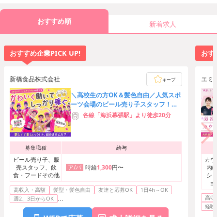
おすすめ順
新着求人
おすすめ企業PICK UP!
おすす
新橋食品株式会社
エミ
キープ
＼高校生の方OK＆髪色自由／人気スポ
ーツ会場のビール売り子スタッフ！友
達応募歓迎★時給3,000円可
各線「海浜幕張駅」より徒歩20分
募集職種
給与
ビール売り子、販
カウ
売スタッフ、飲
時給
1,300
円〜
内(
ア/パ
食・フードその他
ショ
ョ
高収入・高額
髪型・髪色自由
友達と応募OK
1日4h～OK
ト・
高収
...
エス
週2、3日からOK
経験