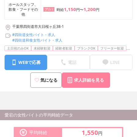
ホールスタッフ、
1,150
1,200
飲食・フードその
ア/パ
時給
円〜
円
他
千葉県四街道市大日桜ヶ丘38-1
#四街道女性バイト・求人
#四街道和食女性バイト・求人
...
土日祝のみOK
未経験歓迎
経験者歓迎
ブランクOK
フリーター歓迎
WEBで応募
電話
LINE
気になる
求人詳細を見る
愛宕の女性バイトの平均時給データ
1,550
平均時給
円