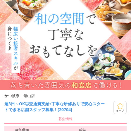
かつ波奈 館山店
週3日～OK◎交通費支給♪丁寧な研修ありで安心スター
トできる店舗スタッフ募集！[20704]
キープ
募集情報
募集職種
給与