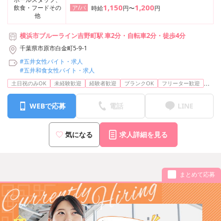
1,150
1,200
飲食・フードその
ア/パ
時給
円〜
円
他
横浜市ブルーライン吉野町駅 車2分・自転車2分・徒歩4分
千葉県市原市白金町5-9-1
#五井女性バイト・求人
#五井和食女性バイト・求人
...
土日祝のみOK
未経験歓迎
経験者歓迎
ブランクOK
フリーター歓迎
WEBで応募
電話
LINE
気になる
求人詳細を見る
まとめて応募