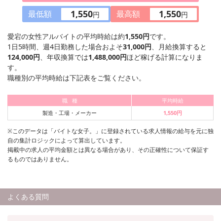
1,550
1,550
最低額
最高額
円
円
愛宕の女性アルバイトの平均時給は約
1,550円
です。
1日5時間、週4日勤務した場合およそ
31,000円
、月給換算すると
124,000円
、年収換算では
1,488,000円
ほど稼げる計算になりま
す。
職種別の平均時給は下記表をご覧ください。
職 種
平均時給
製造・工場・メーカー
1,550円
※このデータは「バイトな女子。」に登録されている求人情報の給与を元に独
自の集計ロジックによって算出しています。
掲載中の求人の平均金額とは異なる場合があり、その正確性について保証す
るものではありません。
よくある質問