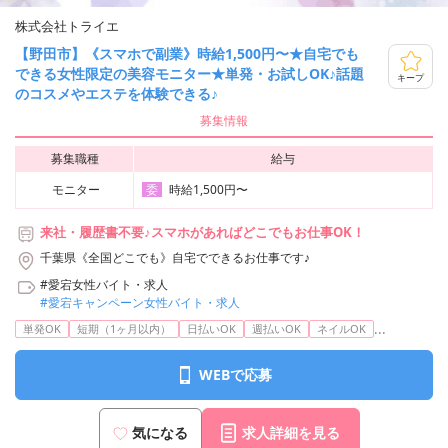
株式会社トライエ
【野田市】《スマホで副業》時給1,500円〜★自宅でも
できる女性限定の美容モニター★単発・お試しOK♪話題
キープ
のコスメやエステを体験できる♪
募集情報
募集職種
給与
モニター
時給1,500円〜
委
来社・履歴書不要♪スマホがあればどこでもお仕事OK！
千葉県《全国どこでも》自宅でできるお仕事です♪
#愛宕女性バイト・求人
#愛宕キャンペーン女性バイト・求人
...
単発OK
短期（1ヶ月以内）
日払いOK
週払いOK
ネイルOK
WEBで応募
気になる
求人詳細を見る