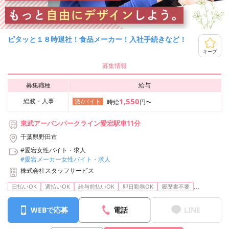
ピタッと１８時退社！食品メーカー！入社手続きなど！
キープ
募集情報
募集職種
給与
1,550
総務・人事
派/バイト
時給
円〜
東武アーバンパークライン愛宕駅車11分
千葉県野田市
#愛宕女性バイト・求人
#愛宕メーカー女性バイト・求人
株式会社スタッフサービス
...
日払いOK
週払いOK
給与前払いOK
即日勤務OK
履歴書不要
WEBで応募
電話
LINE