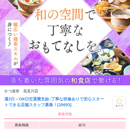
かつ波奈 花見川店
週3日～OK◎交通費支給♪丁寧な研修ありで安心スター
トできる店舗スタッフ募集！[20693]
キープ
募集情報
募集職種
給与