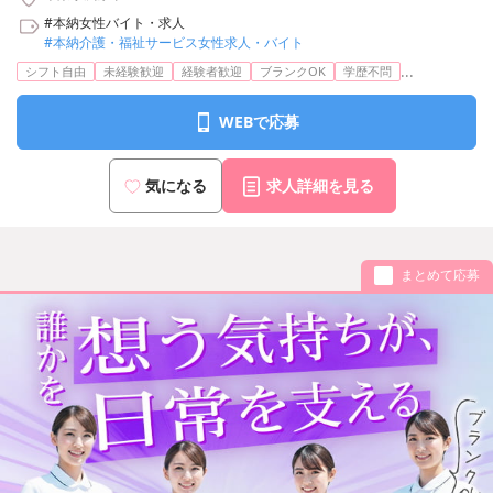
#本納女性バイト・求人
#本納介護・福祉サービス女性求人・バイト
...
シフト自由
未経験歓迎
経験者歓迎
ブランクOK
学歴不問
WEBで応募
気になる
求人詳細を見る
まとめて応募