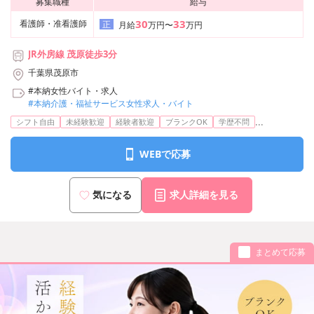
募集職種
給与
30
33
看護師・准看護師
正
月給
万円〜
万円
JR外房線 茂原徒歩3分
千葉県茂原市
#本納女性バイト・求人
#本納介護・福祉サービス女性求人・バイト
...
シフト自由
未経験歓迎
経験者歓迎
ブランクOK
学歴不問
WEBで応募
気になる
求人詳細を見る
まとめて応募