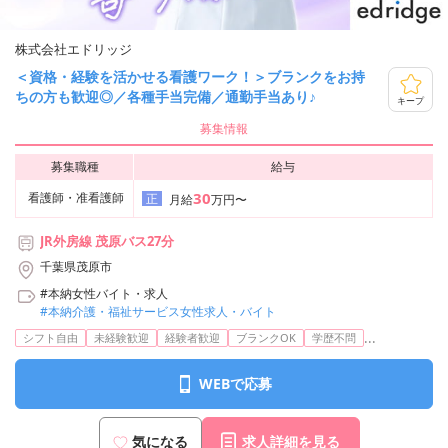
株式会社エドリッジ
＜資格・経験を活かせる看護ワーク！＞ブランクをお持
ちの方も歓迎◎／各種手当完備／通勤手当あり♪
キープ
募集情報
募集職種
給与
30
看護師・准看護師
正
月給
万円〜
JR外房線 茂原バス27分
千葉県茂原市
#本納女性バイト・求人
#本納介護・福祉サービス女性求人・バイト
...
シフト自由
未経験歓迎
経験者歓迎
ブランクOK
学歴不問
WEBで応募
気になる
求人詳細を見る