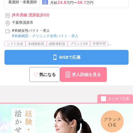
24.8
36.1
看護師・准看護師
正
月給
万円〜
万円
JR外房線 茂原徒歩3分
千葉県茂原市
#本納女性バイト・求人
#本納病院・クリニック女性バイト・求人
...
シフト自由
未経験歓迎
経験者歓迎
ブランクOK
学歴不問
WEBで応募
気になる
求人詳細を見る
まとめて応募