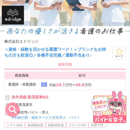
株式会社エドリッジ
＜資格・経験を活かせる看護ワーク！＞ブランクをお持
ちの方も歓迎◎／各種手当完備／通勤手当あり♪
キープ
募集情報
募集職種
給与
24.1
36.6
看護師・准看護師
正
月給
万円〜
万円
JR外房線 新茂原車6分
千葉県茂原市
#本納女性バイト・求人
#本納介護・福祉サービス女性求人・バイト
...
シフト自由
未経験歓迎
経験者歓迎
ブランクOK
学歴不問