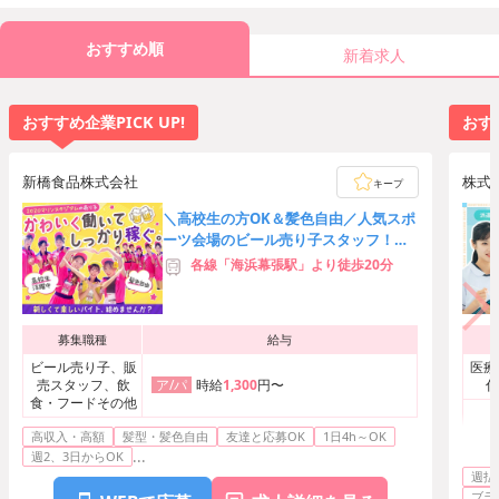
おすすめ順
新着求人
おすすめ企業PICK UP!
おすす
新橋食品株式会社
株式
キープ
＼高校生の方OK＆髪色自由／人気スポ
ーツ会場のビール売り子スタッフ！友
達応募歓迎★時給3,000円可
各線「海浜幕張駅」より徒歩20分
募集職種
給与
ビール売り子、販
医療
売スタッフ、飲
時給
1,300
円〜
付
ア/パ
食・フードその他
高収入・高額
髪型・髪色自由
友達と応募OK
1日4h～OK
案内
...
週2、3日からOK
ーシ
週払
ショ
ブラ