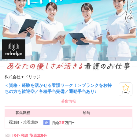
株式会社エドリッジ
＜資格・経験を活かせる看護ワーク！＞ブランクをお持
ちの方も歓迎◎／各種手当完備／通勤手当あり♪
キープ
募集情報
募集職種
給与
28
看護師・准看護師
正
月給
万円〜
JR外房線 茂原車9分