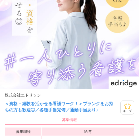
株式会社エドリッジ
＜資格・経験を活かせる看護ワーク！＞ブランクをお持
ちの方も歓迎◎／各種手当完備／通勤手当あり♪
キープ
募集情報
募集職種
給与