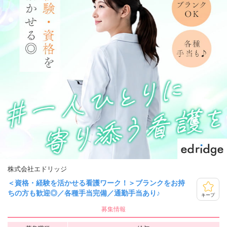
株式会社エドリッジ
＜資格・経験を活かせる看護ワーク！＞ブランクをお持
ちの方も歓迎◎／各種手当完備／通勤手当あり♪
キープ
募集情報