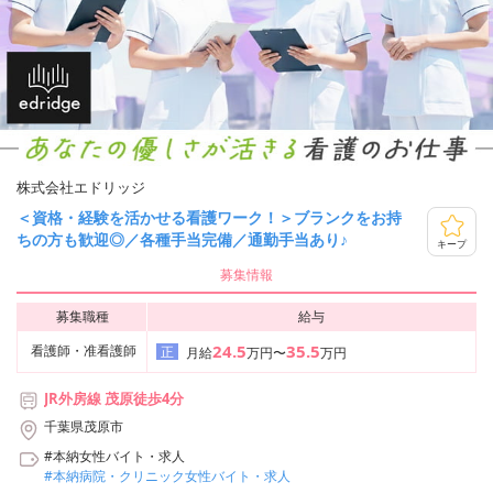
株式会社エドリッジ
＜資格・経験を活かせる看護ワーク！＞ブランクをお持
ちの方も歓迎◎／各種手当完備／通勤手当あり♪
キープ
募集情報
募集職種
給与
24.5
35.5
看護師・准看護師
正
月給
万円〜
万円
JR外房線 茂原徒歩4分
千葉県茂原市
#本納女性バイト・求人
#本納病院・クリニック女性バイト・求人