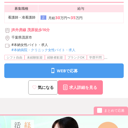
募集職種
給与
30
35
看護師・准看護師
正
月給
万円〜
万円
JR外房線 茂原徒歩16分
千葉県茂原市
#本納女性バイト・求人
#本納病院・クリニック女性バイト・求人
...
シフト自由
未経験歓迎
経験者歓迎
ブランクOK
学歴不問
WEBで応募
気になる
求人詳細を見る
まとめて応募