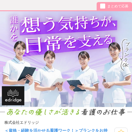
まとめて応募
株式会社エドリッジ
＜資格・経験を活かせる看護ワーク！＞ブランクをお持