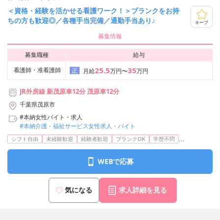
＜資格・経験を活かせる看護ワーク！＞ブランクをお持
ちの方も歓迎◎／各種手当完備／通勤手当あり♪
キープ
募集情報
募集職種
給与
25.5
35
看護師・准看護師
正
月給
万円〜
万円
JR外房線 新茂原車12分 茂原車12分
千葉県茂原市
#本納女性バイト・求人
#本納介護・福祉サービス女性求人・バイト
...
シフト自由
未経験歓迎
経験者歓迎
ブランクOK
学歴不問
WEBで応募
気になる
求人詳細を見る