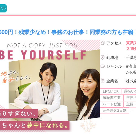
アル
600円！残業少なめ！事務のお仕事！同業務の方も在籍
アクセス
東武
ス15
勤務地
千葉
ジャンル
#流
かの
企業名
株式
日払いOK
週払い
履歴書不要
平日の
パート歓迎
主婦
...
完全週休2日制