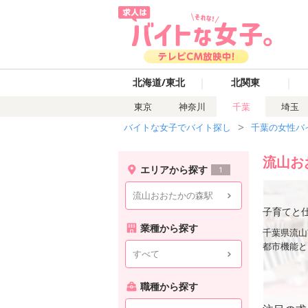
｜
｜
北海道/東北
北関東
東京
神奈川
千葉
埼玉
バイトな女子でバイト探し
千葉の女性バ
流山お
エリアから探す
1
流山おおたかの森駅
子育てと
業種から探す
千葉県流山
都市機能と
すべて
最寄り駅の
職種から探す
同じ千葉県
都内への通