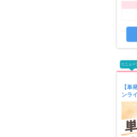
リニュー
【単発
ンライ