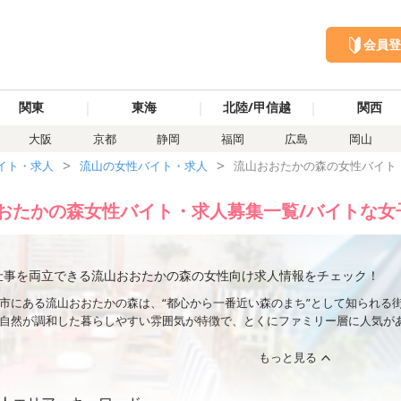
会員登
｜
｜
｜
関東
東海
北陸/甲信越
関西
大阪
京都
静岡
福岡
広島
岡山
イト・求人
流山の女性バイト・求人
流山おおたかの森の女性バイト
おたかの森女性バイト・求人募集一覧/バイトな女
仕事を両立できる流山おおたかの森の女性向け求人情報をチェック！
市にある流山おおたかの森は、“都心から一番近い森のまち”として知られる
自然が調和した暮らしやすい雰囲気が特徴で、とくにファミリー層に人気が
流山おおたかの森駅には、東武アーバンパークラインとつくばエクスプレス
もっと見る
内の柏には約4分、秋葉原・東京・品川へも30分前後でアクセス可能！
勤・通学はもちろん、休日のショッピングにも便利ですよ♪