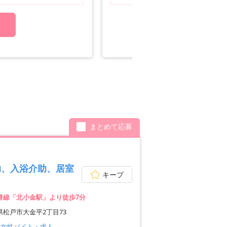
美容・エステ・ネイルそ
の他
る
WE
まとめて応募
助、入浴介助、居室
キープ
常磐線「北小金駅」より徒歩7分
県松戸市大金平2丁目73
戸女性バイト・求人