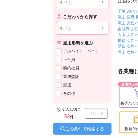
注目の求
すべて
また、流山
千葉 30
中でも、駅
こだわりから探す
流山 昼職
駅前でお子
流山 女性
すべて
吉祥寺 女
そんな流山
大阪 女性
お子さんの
博多 女性
雇用形態を選ぶ
愛知 女性
アルバイト・パート
岡山 女性
当サイトで
興味のある
正社員
契約社員
各業種
業務委託
派遣
その他
販売/ア
絞り込み結果
リセット
32
件
この条件で検索する
教育/