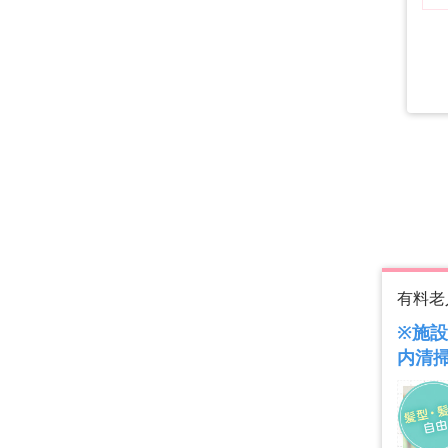
有料老
※施
内清