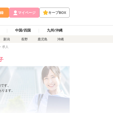
録
マイページ
キープBOX
｜
｜
中国/四国
九州/沖縄
新潟
長野
鹿児島
沖縄
・求人
子
街です。
あります。
の2線が乗り入れています。