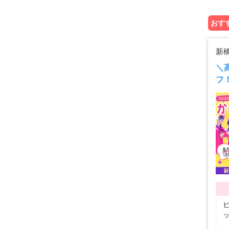
おすす
新
＼
フ