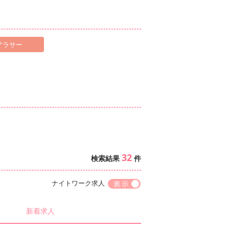
アラサー
32
検索結果
件
ナイトワーク求人
新着求人