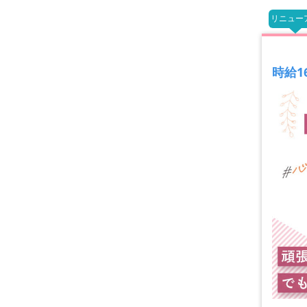
リニュー
時給1