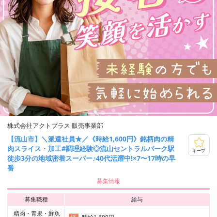
株式会社アクトプラス 販売事業部
【流山市】＼派遣社員★／《時給1,600円》銘柄肉の精
肉スライス・加工#調理経験◎流山セントラルパーク駅
キープ
徒歩3分の地域密着スーパー♪40代活躍中!×7〜17時の早
番
募集情報
募集職種
給与
精肉・青果・鮮魚