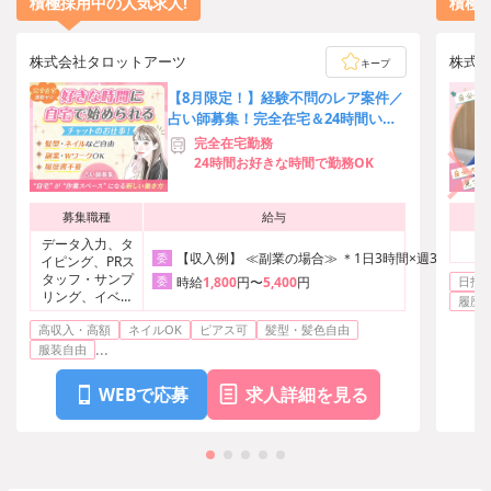
積極採用中の人気求人!
積極
株式会社タロットアーツ
株式
キープ
【8月限定！】経験不問のレア案件／
占い師募集！完全在宅＆24時間いつ
でも稼働OK◎Wワーク可能
完全在宅勤務
24時間お好きな時間で勤務OK
募集職種
給与
データ入力、タ
【収入例】 ≪副業の場合≫ ＊1日3時間×週3日＋1日5
委
イピング、PRス
タッフ・サンプ
委
時給
1,800
円〜
5,400
円
日払い
リング、イベン
履歴
ト・芸能その他
高収入・高額
ネイルOK
ピアス可
髪型・髪色自由
...
服装自由
WEBで応募
求人詳細を見る