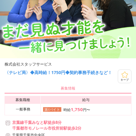
株式会社スタッフサービス
〈テレビ局〉◆高時給！1750円◆契約事務手続きなど！
キープ
募集情報
募集職種
給与
1,750
一般事務
派/バイト
時給
円〜
京葉線千葉みなと駅徒歩8分
千葉都市モノレール市役所前駅徒歩2分
千葉県千葉市中央区