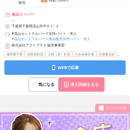
時給1,600円
派
販売
食品スーパー
＊つくばエクスプレス「流山セントラルパーク」駅より徒歩3分
千葉県千葉県流山市中６１−２
#流山セントラルパーク女性バイト・求人
#流山セントラルパーク食品販売女性バイト・求人
株式会社アクトプラス 販売事業部
...
履歴書不要
経験者歓迎
主婦（夫）歓迎
社会保険完備
交通費支給
WEBで応募
気になる
求人詳細を見る
まとめて応募