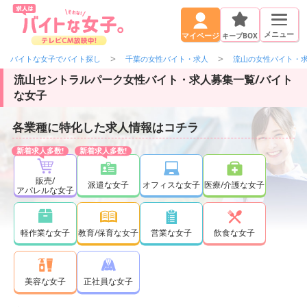
メニュー
キープBOX
マイページ
バイトな女子でバイト探し
千葉の女性バイト・求人
流山の女性バイト・
流山セントラルパーク女性バイト・求人募集一覧/バイト
な女子
各業種に特化した求人情報はコチラ
販売/
派遣な女子
オフィスな女子
医療/介護な女子
アパレルな女子
軽作業な女子
教育/保育な女子
営業な女子
飲食な女子
正社員な女子
美容な女子