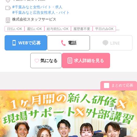
#千葉みなと女性バイト・求人
#千葉みなと広告女性求人・バイト
株式会社スタッフサービス
...
日払いOK
週払いOK
給与前払いOK
履歴書不要
平日のみOK
WEBで応募
電話
LINE
気になる
求人詳細を見る
まとめて応募