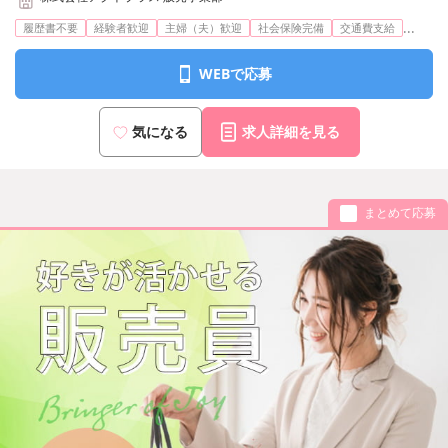
...
履歴書不要
経験者歓迎
主婦（夫）歓迎
社会保険完備
交通費支給
WEBで応募
気になる
求人詳細を見る
まとめて応募