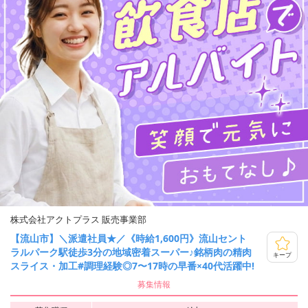
株式会社アクトプラス 販売事業部
【流山市】＼派遣社員★／《時給1,600円》流山セント
ラルパーク駅徒歩3分の地域密着スーパー♪銘柄肉の精肉
キープ
スライス・加工#調理経験◎7〜17時の早番×40代活躍中!
募集情報