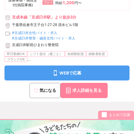
医療事務・病院受
1,200
ア/パ
時給
円〜
付(病院事務)
京成本線「京成臼井駅」より徒歩3分
千葉県佐倉市王子台1-27-28 清水ビル1階
#京成臼井女性バイト・求人
#京成臼井整骨・鍼灸女性バイト・求人
京成臼井駅前ひまわり整骨院
即日勤務OK
シフト提出（週ごと）
未経験歓迎
経験者歓迎
...
ブランクOK
WEBで応募
気になる
求人詳細を見る
まとめて応募