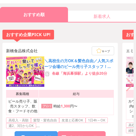
おすすめ順
新着求人
おすすめ企業PICK UP!
おすす
新橋食品株式会社
エミ
キープ
＼高校生の方OK＆髪色自由／人気スポ
ーツ会場のビール売り子スタッフ！友
達応募歓迎★時給3,000円可
各線「海浜幕張駅」より徒歩20分
募集職種
給与
ビール売り子、販
カウ
売スタッフ、飲
時給
1,300
円〜
内(
ア/パ
食・フードその他
ショ
ョ
高収入・高額
髪型・髪色自由
友達と応募OK
1日4h～OK
ト・
高収
...
エス
週2、3日からOK
経験