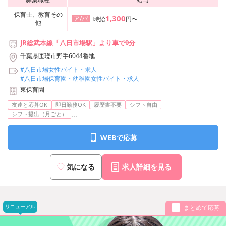
保育士、教育その
1,300
ア/パ
時給
円〜
他
JR総武本線「八日市場駅」より車で9分
千葉県匝瑳市野手6044番地
#八日市場女性バイト・求人
#八日市場保育園・幼稚園女性バイト・求人
東保育園
友達と応募OK
即日勤務OK
履歴書不要
シフト自由
...
シフト提出（月ごと）
WEBで応募
気になる
求人詳細を見る
リニューアル
まとめて応募