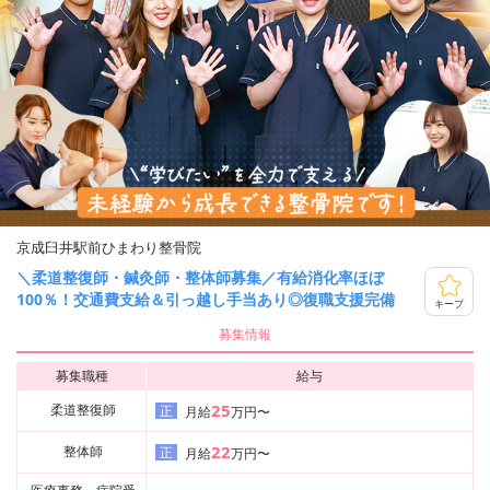
京成臼井駅前ひまわり整骨院
＼柔道整復師・鍼灸師・整体師募集／有給消化率ほぼ
100％！交通費支給＆引っ越し手当あり◎復職支援完備
キープ
募集情報
募集職種
給与
25
柔道整復師
正
月給
万円〜
22
整体師
正
月給
万円〜