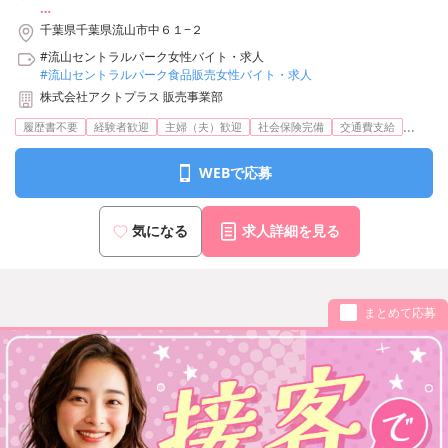
＊つくばエクスプレス「流山セントラルパーク」駅より徒歩3分
千葉県千葉県流山市中６１−２
#流山セントラルパーク女性バイト・求人
#流山セントラルパーク食品販売女性バイト・求人
株式会社アクトプラス 販売事業部
...
履歴書不要
経験者歓迎
主婦（夫）歓迎
社会保険完備
交通費支給
WEBで応募
気になる
求人詳細を見る
まとめて応募