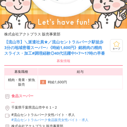
株式会社アクトプラス 販売事業部
【流山市】＼派遣社員★／流山セントラルパーク駅徒歩
3分の地域密着スーパー♪《時給1,600円》銘柄肉の精肉
キープ
スライス・加工#調理経験◎40代活躍中!×7〜17時の早番
募集情報
募集職種
給与
精肉・青果・鮮魚
時給1,600円
派
販売
食品スーパー
＊つくばエクスプレス「流山セントラルパーク」駅より徒歩3分
千葉県千葉県流山市中６１−２
#流山セントラルパーク女性バイト・求人
#流山セントラルパーク食品販売女性バイト・求人
株式会社アクトプラス 販売事業部