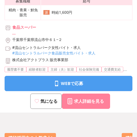
募集職種
給与
精肉・青果・鮮魚
時給1,600円
派
販売
食品スーパー
＊つくばエクスプレス「流山セントラルパーク」駅より徒歩3分
千葉県千葉県流山市中６１−２
#流山セントラルパーク女性バイト・求人
#流山セントラルパーク食品販売女性バイト・求人
株式会社アクトプラス 販売事業部
...
履歴書不要
経験者歓迎
主婦（夫）歓迎
社会保険完備
交通費支給
WEBで応募
気になる
求人詳細を見る