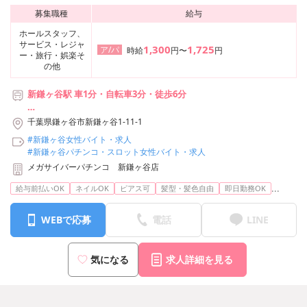
募集職種
給与
ホールスタッフ、
サービス・レジャ
1,300
1,725
ア/パ
時給
円〜
円
ー・旅行・娯楽そ
の他
新鎌ヶ谷駅 車1分・自転車3分・徒歩6分
【利用可能な路線】
千葉県鎌ヶ谷市新鎌ヶ谷1-11-1
・新京成電鉄線 新鎌ヶ谷駅
#新鎌ヶ谷女性バイト・求人
・京成成田空港線 新鎌ヶ谷駅
#新鎌ヶ谷パチンコ・スロット女性バイト・求人
・北総鉄道 新鎌ヶ谷駅
メガサイバーパチンコ 新鎌ヶ谷店
・東武野田線 新鎌ヶ谷駅
※駐輪場あり
...
給与前払いOK
ネイルOK
ピアス可
髪型・髪色自由
即日勤務OK
※バイク中型以上もOK
※駐車場あり
WEBで応募
電話
LINE
気になる
求人詳細を見る