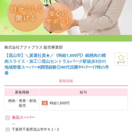
株式会社アクトプラス 販売事業部
【流山市】＼派遣社員★／《時給1,600円》銘柄肉の精
肉スライス・加工◇流山セントラルパーク駅徒歩3分の
キープ
地域密着スーパー#調理経験◎40代活躍中!×7〜17時の早
番
募集情報
募集職種
給与
精肉・青果・鮮魚
時給1,600円
派
販売
食品スーパー
＊つくばエクスプレス「流山セントラルパーク」駅より徒歩3分
千葉県千葉県流山市中６１−２