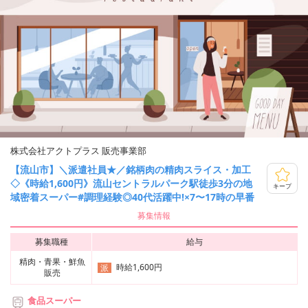
株式会社アクトプラス 販売事業部
【流山市】＼派遣社員★／銘柄肉の精肉スライス・加工
◇《時給1,600円》流山セントラルパーク駅徒歩3分の地
キープ
域密着スーパー#調理経験◎40代活躍中!×7〜17時の早番
募集情報
募集職種
給与
精肉・青果・鮮魚
時給1,600円
派
販売
食品スーパー