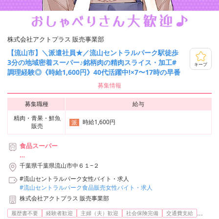
株式会社アクトプラス 販売事業部
【流山市】＼派遣社員★／流山セントラルパーク駅徒歩
3分の地域密着スーパー♪銘柄肉の精肉スライス・加工#
キープ
調理経験◎《時給1,600円》40代活躍中!×7〜17時の早番
募集情報
募集職種
給与
精肉・青果・鮮魚
時給1,600円
派
販売
食品スーパー
＊つくばエクスプレス「流山セントラルパーク」駅より徒歩3分
千葉県千葉県流山市中６１−２
#流山セントラルパーク女性バイト・求人
#流山セントラルパーク食品販売女性バイト・求人
株式会社アクトプラス 販売事業部
...
履歴書不要
経験者歓迎
主婦（夫）歓迎
社会保険完備
交通費支給