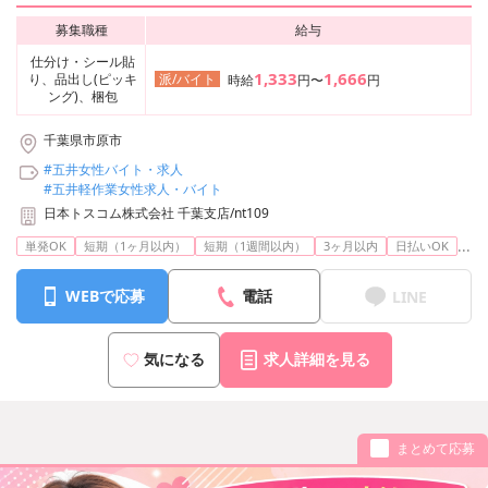
募集職種
給与
仕分け・シール貼
1,333
1,666
り、品出し(ピッキ
派/バイト
時給
円〜
円
ング)、梱包
千葉県市原市
#五井女性バイト・求人
#五井軽作業女性求人・バイト
日本トスコム株式会社 千葉支店/nt109
...
単発OK
短期（1ヶ月以内）
短期（1週間以内）
3ヶ月以内
日払いOK
WEBで応募
電話
LINE
気になる
求人詳細を見る
まとめて応募