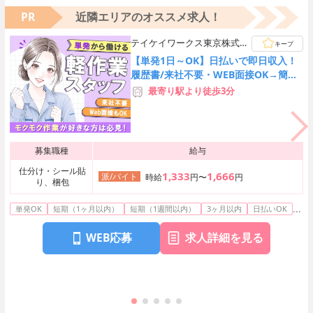
PR
近隣エリアのオススメ求人！
テイケイワークス東京株式会
キープ
社 柏支店
【単発1日～OK】日払いで即日収入！
履歴書/来社不要・WEB面接OK→簡単
オンライン登録♪
最寄り駅より徒歩3分
募集職種
給与
仕分け・シール貼
1,333
1,666
派/バイト
時給
円〜
円
り、梱包
...
単発OK
短期（1ヶ月以内）
短期（1週間以内）
3ヶ月以内
日払いOK
WEB応募
求人詳細を見る