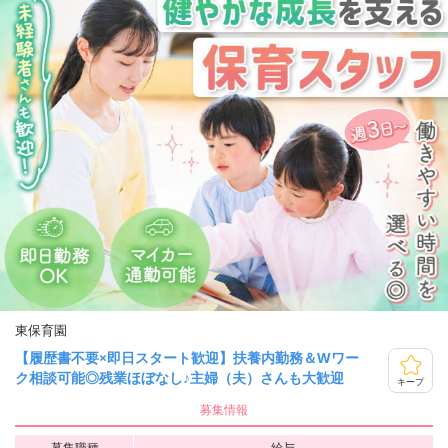
東保育園
【履歴書不要×即日スタート歓迎】扶養内勤務＆Wワー
ク相談可能◎残業ほぼなし♪主婦（夫）さんも大歓迎
キープ
募集情報
募集職種
給与