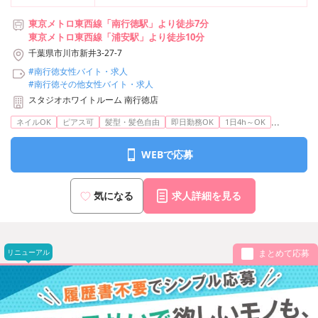
東京メトロ東西線「南行徳駅」より徒歩7分
東京メトロ東西線「浦安駅」より徒歩10分
千葉県市川市新井3-27-7
#南行徳女性バイト・求人
#南行徳その他女性バイト・求人
スタジオホワイトルーム 南行徳店
...
ネイルOK
ピアス可
髪型・髪色自由
即日勤務OK
1日4h～OK
WEBで応募
気になる
求人詳細を見る
リニューアル
まとめて応募