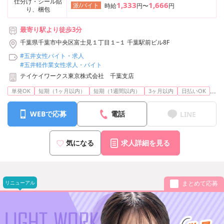
仕分け・シール貼
1,333
1,666
派/バイト
時給
円〜
円
り、梱包
最寄り駅より徒歩3分
千葉県千葉市中央区富士見１丁目１−１ 千葉駅前ビル8F
#五井女性バイト・求人
#五井軽作業女性求人・バイト
テイケイワークス東京株式会社 千葉支店
...
単発OK
短期（1ヶ月以内）
短期（1週間以内）
3ヶ月以内
日払いOK
WEBで応募
電話
LINE
気になる
求人詳細を見る
リニューアル
まとめて応募