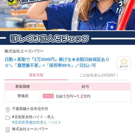
株式会社エースパワー
日勤＋夜勤で『2万2000円』稼げる★全額日給保証あり
☆＼「履歴書不要」×「採用率99％」／日払い可
キープ
募集情報
この女性求人のPOINT！
募集職種
給与
1
1.2
警備員
ア/パ
日給
万円〜
万円
千葉県鎌ケ谷市北中沢
#北初富女性バイト・求人
#北初富警備女性求人・バイト
株式会社エースパワー