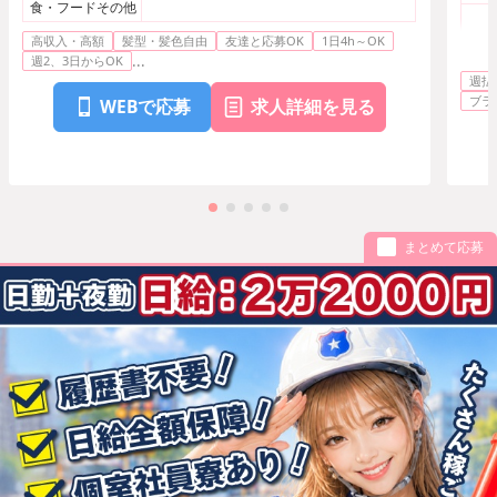
食・フードその他
高収入・高額
髪型・髪色自由
友達と応募OK
1日4h～OK
案内
...
週2、3日からOK
ーシ
週払
ショ
ブラ
WEBで応募
求人詳細を見る
まとめて応募