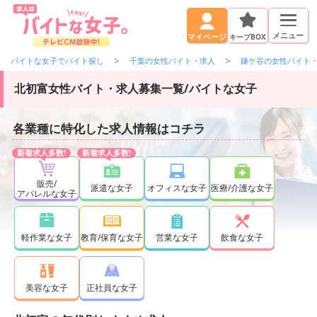
メニュー
キープBOX
マイページ
バイトな女子でバイト探し
千葉の女性バイト・求人
鎌ケ谷の女性バイト
北初富女性バイト・求人募集一覧/バイトな女子
各業種に特化した求人情報はコチラ
販売/
派遣な女子
オフィスな女子
医療/介護な女子
アパレルな女子
軽作業な女子
教育/保育な女子
営業な女子
飲食な女子
正社員な女子
美容な女子