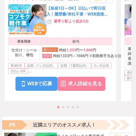
【単発1日～OK】日払いで即日収
入！履歴書/来社不要・WEB面接
OK→簡単オンライン登録♪
最寄り駅より徒歩3分
募集職種
給与
看護
仕分け・シール
派/バイト
時給
1,333
円〜
1,666
円
師、
貼り、梱包
時給1333円～1666円 ※初勤務手当あり(規定による
ア/パ
看護
護・
単発OK
短期（1ヶ月以内）
短期（1週間以内）
3ヶ月以内
...
日払いOK
高収
新卒
WEBで応募
求人詳細を見る
PR
近隣エリアのオススメ求人！