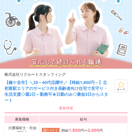
株式会社リクルートスタッフィング
【鎌ケ谷市】＼20～40代活躍中／【時給1,800円～】北
初富駅エリアのサービス付き高齢者向け住宅で見守り・
キープ
生活支援◇週2日～勤務可★日勤のみ◇最短3日からスタ
ート
募集情報
募集職種
給与
介護福祉士・社会
1,800
2,000
派/バイト
時給
円〜
円