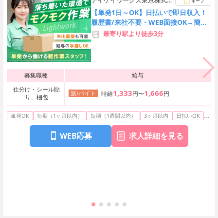
テイケイワークス東京株式会
キープ
社 松戸支店
【単発1日～OK】日払いで即日収入！
履歴書/来社不要・WEB面接OK→簡単
オンライン登録♪
最寄り駅より徒歩3分
募集職種
給与
仕分け・シール貼
1,333
1,666
派/バイト
時給
円〜
円
り、梱包
...
単発OK
短期（1ヶ月以内）
短期（1週間以内）
3ヶ月以内
日払いOK
WEB応募
求人詳細を見る