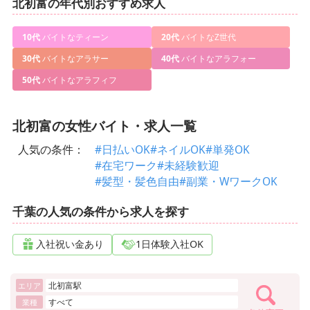
北初富の年代別おすすめ求人
10代
バイトなティーン
20代
バイトなZ世代
30代
バイトなアラサー
40代
バイトなアラフォー
50代
バイトなアラフィフ
北初富の女性バイト・求人一覧
人気の条件：
#日払いOK
#ネイルOK
#単発OK
#在宅ワーク
#未経験歓迎
#髪型・髪色自由
#副業・WワークOK
千葉の人気の条件から求人を探す
入社祝い金あり
1日体験入社OK
北初富駅
エリア
すべて
業種