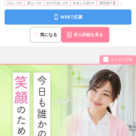
...
日払いOK
週払いOK
給与手渡しOK
友達と応募OK
履歴書不要
WEBで応募
気になる
求人詳細を見る
まとめて応募