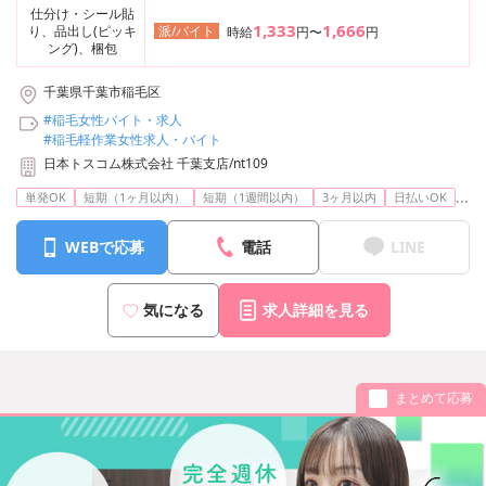
仕分け・シール貼
1,333
1,666
り、品出し(ピッキ
派/バイト
時給
円〜
円
ング)、梱包
千葉県千葉市稲毛区
#稲毛女性バイト・求人
#稲毛軽作業女性求人・バイト
日本トスコム株式会社 千葉支店/nt109
...
単発OK
短期（1ヶ月以内）
短期（1週間以内）
3ヶ月以内
日払いOK
WEBで応募
電話
LINE
気になる
求人詳細を見る
まとめて応募