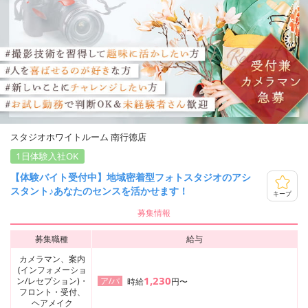
スタジオホワイトルーム 南行徳店
1日体験入社OK
【体験バイト受付中】地域密着型フォトスタジオのアシ
スタント♪あなたのセンスを活かせます！
キープ
募集情報
募集職種
給与
カメラマン、案内
(インフォメーショ
1,230
ン/レセプション)・
ア/パ
時給
円〜
フロント・受付、
ヘアメイク