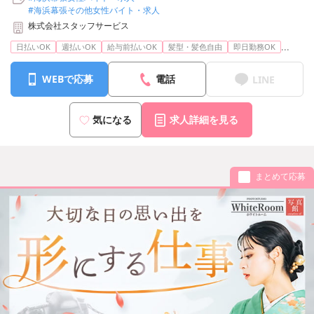
#海浜幕張その他女性バイト・求人
株式会社スタッフサービス
...
日払いOK
週払いOK
給与前払いOK
髪型・髪色自由
即日勤務OK
WEBで応募
電話
LINE
気になる
求人詳細を見る
まとめて応募