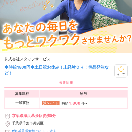
株式会社スタッフサービス
◆時給1800円◆土日祝お休み！未経験ＯＫ！備品発注な
ど！
キープ
募集情報
募集職種
給与
1,800
一般事務
派/バイト
時給
円〜
京葉線海浜幕張駅徒歩5分
千葉県千葉市美浜区
#海浜幕張女性バイト・求人