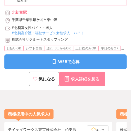
福祉士
北初富駅
千葉県千葉県鎌ケ谷市東中沢
#北初富女性バイト・求人
#北初富介護・福祉サービス女性求人・バイト
株式会社リクルートスタッフィング
...
日払いOK
シフト自由
週2、3日からOK
土日祝のみOK
平日のみOK
WEBで応募
気になる
求人詳細を見る
積極採用中の人気求人!
積極
テイケイワークス東京株式会社 柏支店
株式会社
キープ