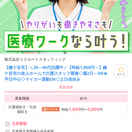
株式会社リクルートスタッフィング
【鎌ケ谷市】＼20～40代活躍中／【時給1,800円～】鎌
ケ谷市の老人ホームで介護スタッフ業務◇週2日～OK★
キープ
平日中心◇マイカー通勤OK◇土日祝休み
募集情報
募集職種
給与
介護福祉士・社会
1,800
2,000
派/バイト
時給
円〜
円
福祉士
北初富駅
千葉県千葉県鎌ケ谷市初富