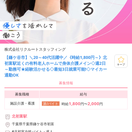
株式会社リクルートスタッフィング
【鎌ケ谷市】＼20～40代活躍中／《時給1,800円～》北
初富駅近くの有料老人ホームで身体介護メイン◇週2日
キープ
～勤務可★経験活かせる◇最短3日就業可能!◇マイカー
通勤OK
募集情報
募集職種
給与
1,800
2,000
施設介護・看護
派/バイト
時給
円〜
円
北初富駅
千葉県千葉県鎌ケ谷市初富
#北初富女性バイト・求人