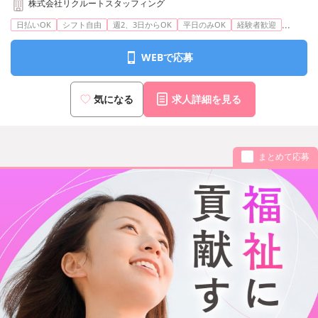
株式会社リクルートスタッフィング
...
日払いOK
シフト自由
週2、3日からOK
平日のみOK
経験者歓迎
WEBで応募
気になる
求人詳細を見る
まとめて応募