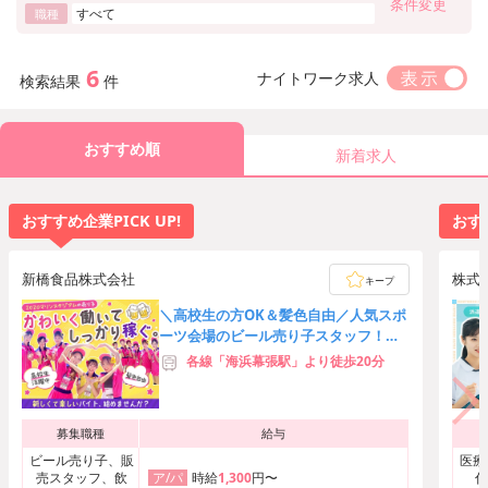
条件変更
すべて
職種
6
ナイトワーク求人
検索結果
件
おすすめ順
新着求人
おすすめ企業PICK UP!
おすす
新橋食品株式会社
株式
キープ
＼高校生の方OK＆髪色自由／人気スポ
ーツ会場のビール売り子スタッフ！友
達応募歓迎★時給3,000円可
各線「海浜幕張駅」より徒歩20分
募集職種
給与
ビール売り子、販
医療
売スタッフ、飲
時給
1,300
円〜
付
ア/パ