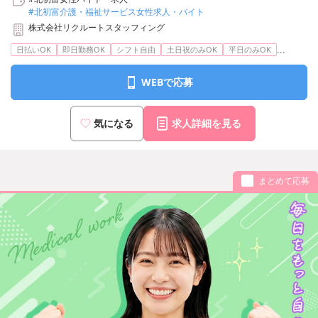
#北初富介護・福祉サービス女性求人・バイト
株式会社リクルートスタッフィング
...
日払いOK
即日勤務OK
シフト自由
土日祝のみOK
平日のみOK
WEBで応募
気になる
求人詳細を見る
まとめて応募