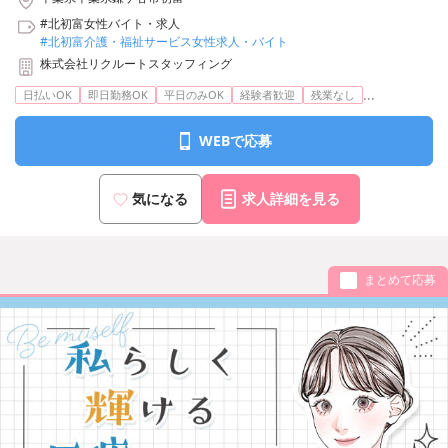
#北初富女性バイト・求人
#北初富介護・福祉サービス女性求人・バイト
株式会社リクルートスタッフィング
...
日払いOK
即日勤務OK
平日のみOK
経験者歓迎
残業なし
WEBで応募
気になる
求人詳細を見る
まとめて応募