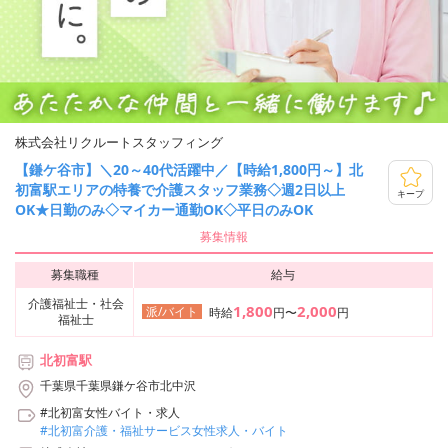
株式会社リクルートスタッフィング
【鎌ケ谷市】＼20～40代活躍中／【時給1,800円～】北
初富駅エリアの特養で介護スタッフ業務◇週2日以上
キープ
OK★日勤のみ◇マイカー通勤OK◇平日のみOK
募集情報
募集職種
給与
介護福祉士・社会
1,800
2,000
派/バイト
時給
円〜
円
福祉士
北初富駅
千葉県千葉県鎌ケ谷市北中沢
#北初富女性バイト・求人
#北初富介護・福祉サービス女性求人・バイト