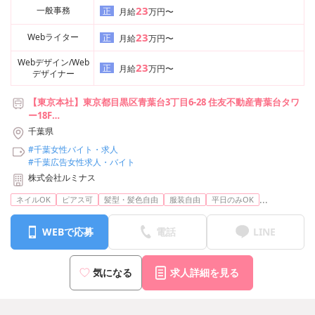
23
一般事務
正
月給
万円〜
23
Webライター
正
月給
万円〜
Webデザイン/Web
23
正
月給
万円〜
デザイナー
【東京本社】東京都目黒区青葉台3丁目6-28 住友不動産青葉台タワ
ー18F
【池袋支社】東京都豊島区池袋2-49-14 恩永メルヴェイユ 201号室
千葉県
【横浜支社】神奈川県横浜市神奈川区台町17-1 マストビル4階E1号
#千葉女性バイト・求人
室
#千葉広告女性求人・バイト
【名古屋支社】愛知県名古屋市中村区竹橋町15-16 ジュモール名駅
株式会社ルミナス
WEST 8F
【大阪支社】大阪府大阪市北区梅田3-3-20 明治安田生命大阪梅田ビ
...
ネイルOK
ピアス可
髪型・髪色自由
服装自由
平日のみOK
ル23階
※上記から希望の勤務地で勤務可能です
WEBで応募
電話
LINE
気になる
求人詳細を見る