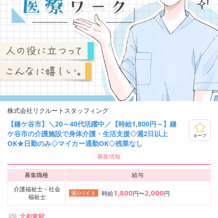
株式会社リクルートスタッフィング
【鎌ケ谷市】＼20～40代活躍中／【時給1,800円～】鎌
ケ谷市の介護施設で身体介護・生活支援◇週2日以上
キープ
OK★日勤のみ◇マイカー通勤OK◇残業なし
募集情報
募集職種
給与
介護福祉士・社会
1,800
2,000
派/バイト
時給
円〜
円
福祉士
北初富駅