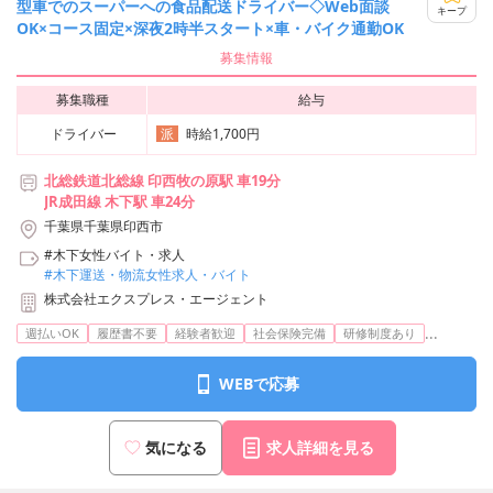
型車でのスーパーへの食品配送ドライバー◇Web面談
キープ
OK×コース固定×深夜2時半スタート×車・バイク通勤OK
募集情報
募集職種
給与
ドライバー
時給1,700円
派
北総鉄道北総線 印西牧の原駅 車19分
JR成田線 木下駅 車24分
千葉県千葉県印西市
#木下女性バイト・求人
#木下運送・物流女性求人・バイト
株式会社エクスプレス・エージェント
...
週払いOK
履歴書不要
経験者歓迎
社会保険完備
研修制度あり
WEBで応募
気になる
求人詳細を見る