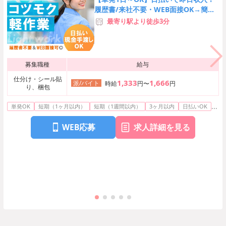
履歴書/来社不要・WEB面接OK→簡単
オンライン登録♪
最寄り駅より徒歩3分
募集職種
給与
仕分け・シール貼
1,333
1,666
派/バイト
時給
円〜
円
り、梱包
...
単発OK
短期（1ヶ月以内）
短期（1週間以内）
3ヶ月以内
日払いOK
WEB応募
求人詳細を見る