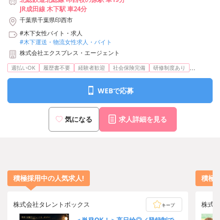
JR成田線 木下駅 車24分
千葉県千葉県印西市
#木下女性バイト・求人
#木下運送・物流女性求人・バイト
株式会社エクスプレス・エージェント
...
週払いOK
履歴書不要
経験者歓迎
社会保険完備
研修制度あり
WEBで応募
気になる
求人詳細を見る
積極採用中の人気求人!
積極
株式会社タレントボックス
株式
キープ