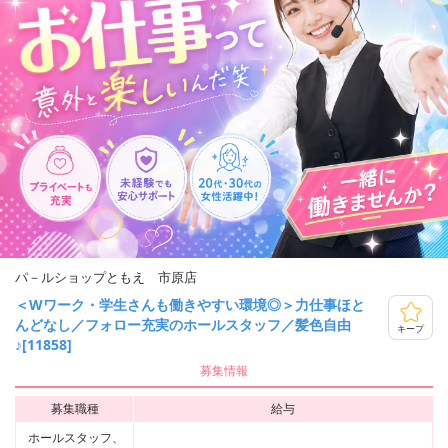
パ－ルショップともえ 市原店
＜Wワーク・学生さんも働きやすい環境◎＞力仕事ほと
んどなし／フォロー充実のホールスタッフ／髪色自由
キープ
♪[11858]
募集情報
募集職種
給与
ホールスタッフ、