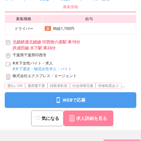
募集情報
募集職種
給与
ドライバー
時給1,700円
派
北総鉄道北総線 印西牧の原駅 車19分
JR成田線 木下駅 車24分
千葉県千葉県印西市
#木下女性バイト・求人
#木下運送・物流女性求人・バイト
株式会社エクスプレス・エージェント
...
週払いOK
履歴書不要
経験者歓迎
社会保険完備
研修制度あり
WEBで応募
気になる
求人詳細を見る