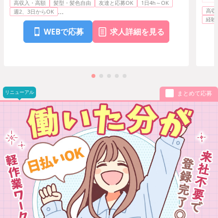
高収入・高額
髪型・髪色自由
友達と応募OK
1日4h～OK
ト・
高収
...
エス
週2、3日からOK
経験
WEBで応募
求人詳細を見る
リニューアル
まとめて応募