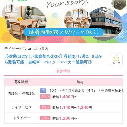
デイサービスcarelabo院内
【残業ほぼなし×家庭都合休OK】昇給あり♪週2、3日か
ら勤務可能！自転車・バイク・マイカー通勤可◎
キープ
募集情報
募集職種
給与
【ア】 ＊年1回昇給あり（4月） ＊交通費支給あ
正
看護師・准看護師
1,400
ア/パ
時給
円〜
1,140
1,240
デイサービス
ア/パ
時給
円〜
円
1,200
ドライバー
ア/パ
時給
円〜