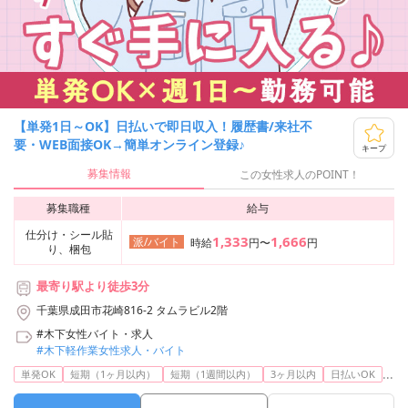
【単発1日～OK】日払いで即日収入！履歴書/来社不
要・WEB面接OK→簡単オンライン登録♪
キープ
募集情報
この女性求人のPOINT！
募集職種
給与
仕分け・シール貼
1,333
1,666
派/バイト
時給
円〜
円
り、梱包
最寄り駅より徒歩3分
千葉県成田市花崎816-2 タムラビル2階
#木下女性バイト・求人
#木下軽作業女性求人・バイト
...
単発OK
短期（1ヶ月以内）
短期（1週間以内）
3ヶ月以内
日払いOK