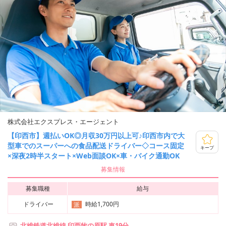
株式会社エクスプレス・エージェント
【印西市】週払いOK◎月収30万円以上可♪印西市内で大
型車でのスーパーへの食品配送ドライバー◇コース固定
キープ
×深夜2時半スタート×Web面談OK×車・バイク通勤OK
募集情報
募集職種
給与
ドライバー
時給1,700円
派
北総鉄道北総線 印西牧の原駅 車19分