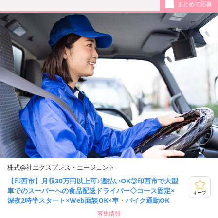
まとめて応募
株式会社エクスプレス・エージェント
【印西市】月収30万円以上可♪週払いOK◎印西市で大型
車でのスーパーへの食品配送ドライバー◇コース固定×
キープ
深夜2時半スタート×Web面談OK×車・バイク通勤OK
募集情報