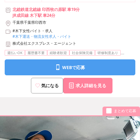
北総鉄道北総線 印西牧の原駅 車19分
JR成田線 木下駅 車24分
千葉県千葉県印西市
#木下女性バイト・求人
#木下運送・物流女性求人・バイト
株式会社エクスプレス・エージェント
...
週払いOK
履歴書不要
経験者歓迎
社会保険完備
研修制度あり
WEBで応募
気になる
求人詳細を見る
まとめて応募