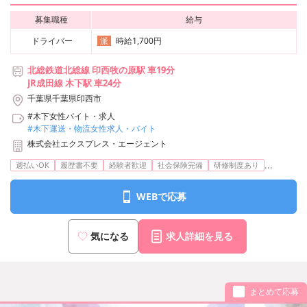
募集職種
給与
ドライバー
時給1,700円
派
北総鉄道北総線 印西牧の原駅 車19分
JR成田線 木下駅 車24分
千葉県千葉県印西市
#木下女性バイト・求人
#木下運送・物流女性求人・バイト
株式会社エクスプレス・エージェント
...
週払いOK
履歴書不要
経験者歓迎
社会保険完備
研修制度あり
WEBで応募
気になる
求人詳細を見る
まとめて応募