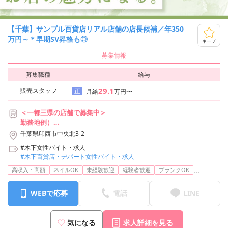
【千葉】サンプル百貨店リアル店舗の店長候補／年350
万円～＊早期SV昇格も◎
キープ
募集情報
募集職種
給与
29.1
販売スタッフ
正
月給
万円〜
＜一都三県の店舗で募集中＞
勤務地例）
◆サンプル百貨店 イオンモール千葉ニュータウン店
千葉県印西市中央北3-2
北総鉄道北総線・京成成田スカイアクセス線（成田空港線）「千葉
#木下女性バイト・求人
ニュータウン中央駅」より徒歩5分
#木下百貨店・デパート女性バイト・求人
...
※配属先は入社後に決定します
高収入・高額
ネイルOK
未経験歓迎
経験者歓迎
ブランクOK
WEBで応募
電話
LINE
気になる
求人詳細を見る