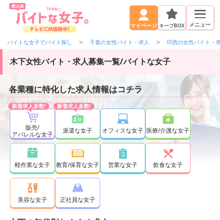
メニュー
キープBOX
マイページ
バイトな女子でバイト探し
千葉の女性バイト・求人
印西の女性バイト・
木下女性バイト・求人募集一覧/バイトな女子
各業種に特化した求人情報はコチラ
販売/
派遣な女子
オフィスな女子
医療/介護な女子
アパレルな女子
軽作業な女子
教育/保育な女子
営業な女子
飲食な女子
正社員な女子
美容な女子