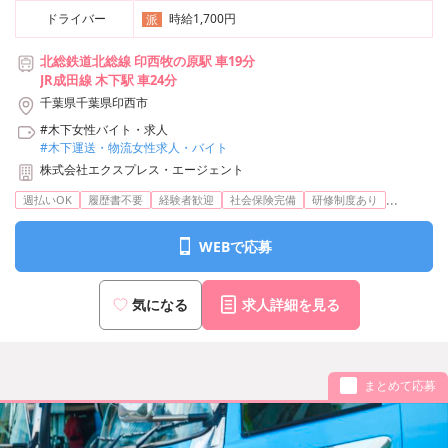
ドライバー
時給1,700円
派
北総鉄道北総線 印西牧の原駅 車19分
JR成田線 木下駅 車24分
千葉県千葉県印西市
#木下女性バイト・求人
#木下運送・物流女性求人・バイト
株式会社エクスプレス・エージェント
...
週払いOK
履歴書不要
経験者歓迎
社会保険完備
研修制度あり
WEBで応募
気になる
求人詳細を見る
まとめて応募