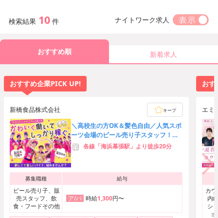
10
ナイトワーク求人
検索結果
件
おすすめ順
新着求人
おすすめ企業PICK UP!
おすす
新橋食品株式会社
エミ
キープ
＼高校生の方OK＆髪色自由／人気スポ
ーツ会場のビール売り子スタッフ！友
達応募歓迎★時給3,000円可
各線「海浜幕張駅」より徒歩20分
募集職種
給与
ビール売り子、販
カウ
売スタッフ、飲
時給
1,300
円〜
内(
ア/パ
食・フードその他
ショ
ョ