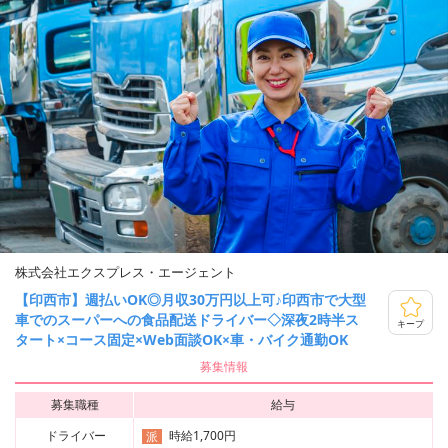
株式会社エクスプレス・エージェント
【印西市】週払いOK◎月収30万円以上可♪印西市で大型
車でのスーパーへの食品配送ドライバー◇深夜2時半ス
キープ
タート×コース固定×Web面談OK×車・バイク通勤OK
募集情報
募集職種
給与
ドライバー
時給1,700円
派