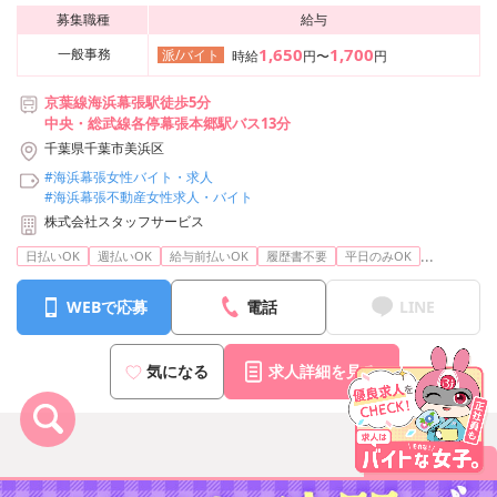
募集職種
給与
1,650
1,700
一般事務
派/バイト
時給
円〜
円
京葉線海浜幕張駅徒歩5分
中央・総武線各停幕張本郷駅バス13分
千葉県千葉市美浜区
#海浜幕張女性バイト・求人
#海浜幕張不動産女性求人・バイト
株式会社スタッフサービス
...
日払いOK
週払いOK
給与前払いOK
履歴書不要
平日のみOK
WEBで応募
電話
LINE
気になる
求人詳細を見る
まとめて応募