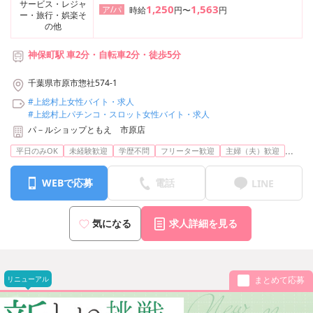
サービス・レジャ
1,250
1,563
ア/パ
時給
円〜
円
ー・旅行・娯楽そ
の他
神保町駅 車2分・自転車2分・徒歩5分
【利用可能な路線】
千葉県市原市惣社574-1
・都営三田線 神保町駅
#上総村上女性バイト・求人
・都営新宿線 神保町駅
#上総村上パチンコ・スロット女性バイト・求人
・東京メトロ半蔵門線 神保町駅
パ－ルショップともえ 市原店
...
平日のみOK
未経験歓迎
学歴不問
フリーター歓迎
主婦（夫）歓迎
WEBで応募
電話
LINE
気になる
求人詳細を見る
リニューアル
まとめて応募