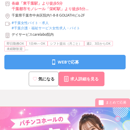
各線「東千葉駅」より徒歩5分
千葉都市モノレール「栄町駅」より徒歩5分
各線「千葉駅」より徒歩14分
千葉県千葉市中央区院内1-8-8 GOLIATHビル2F
#千葉女性バイト・求人
#千葉介護・福祉サービス女性求人・バイト
デイサービスcarelabo院内
即日勤務OK
1日4h～OK
シフト提出（月ごと）
週2、3日からOK
...
未経験歓迎
WEBで応募
気になる
求人詳細を見る
まとめて応募