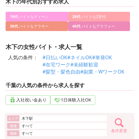
木下の年代別おすすめ求人
10代
バイトなティーン
20代
バイトなZ世代
30代
バイトなアラサー
40代
バイトなアラフォー
木下の女性バイト・求人一覧
人気の条件：
#日払いOK
#ネイルOK
#単発OK
#在宅ワーク
#未経験歓迎
#髪型・髪色自由
#副業・WワークOK
千葉の人気の条件から求人を探す
入社祝い金あり
1日体験入社OK
木下駅
エリア
すべて
業種
条件変更
すべて
職種