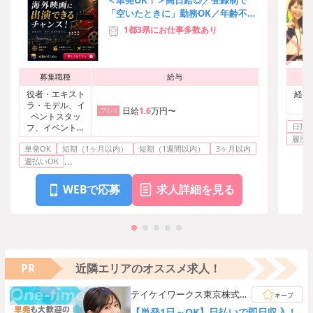
＜単発OK！＞高日給◎／登録制で
「空いたときに」勤務OK／年齢不問
／LINE応募で採用率UP♪
1都3県にお仕事多数あり
募集職種
給与
役者・エキスト
経理
ラ・モデル、イ
日給
1.6
万円〜
ア/パ
ベントスタッ
日払い
フ、イベント・
芸能その他
履歴
単発OK
短期（1ヶ月以内）
短期（1週間以内）
3ヶ月以内
...
週払いOK
WEBで応募
求人詳細を見る
PR
近隣エリアのオススメ求人！
テイケイワークス東京株式会
キープ
社 成田支店
【単発1日～OK】日払いで即日収入！