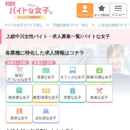
メニュー
キープBOX
マイページ
バイトな女子でバイト探し
千葉の女性バイト・求人
いすみの女性バイト
上総中川女性バイト・求人募集一覧/バイトな女子
各業種に特化した求人情報はコチラ
販売/
派遣な女子
オフィスな女子
医療/介護な女子
アパレルな女子
軽作業な女子
教育/保育な女子
営業な女子
飲食な女子
正社員な女子
美容な女子