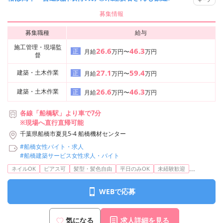
募集情報
募集職種
給与
施工管理・現場監
26.6
46.3
正
月給
万円〜
万円
督
27.1
59.4
建築・土木作業
正
月給
万円〜
万円
26.6
46.3
建築・土木作業
正
月給
万円〜
万円
各線「船橋駅」より車で7分
※現場へ直行直帰可能
千葉県船橋市夏見5-4 船橋機材センター
#船橋女性バイト・求人
#船橋建築サービス女性求人・バイト
...
ネイルOK
ピアス可
髪型・髪色自由
平日のみOK
未経験歓迎
WEBで応募
気になる
求人詳細を見る