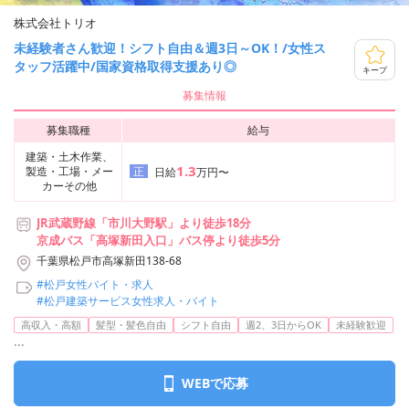
株式会社トリオ
未経験者さん歓迎！シフト自由＆週3日～OK！/女性ス
タッフ活躍中/国家資格取得支援あり◎
キープ
募集情報
募集職種
給与
建築・土木作業、
1.3
製造・工場・メー
正
日給
万円〜
カーその他
JR武蔵野線「市川大野駅」より徒歩18分
京成バス「高塚新田入口」バス停より徒歩5分
千葉県松戸市高塚新田138-68
#松戸女性バイト・求人
#松戸建築サービス女性求人・バイト
高収入・高額
髪型・髪色自由
シフト自由
週2、3日からOK
未経験歓迎
...
WEBで応募