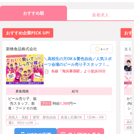
おすすめ順
新着求人
おすすめ企業PICK UP!
おすす
新橋食品株式会社
エミ
キープ
＼高校生の方OK＆髪色自由／人気スポ
ーツ会場のビール売り子スタッフ！友
達応募歓迎★時給3,000円可
各線「海浜幕張駅」より徒歩20分
募集職種
給与
ビール売り子、販
カウ
売スタッフ、飲
時給
1,300
円〜
内(
ア/パ
食・フードその他
ショ
ョ
高収入・高額
髪型・髪色自由
友達と応募OK
1日4h～OK
ト・
高収
...
エス
週2、3日からOK
経験