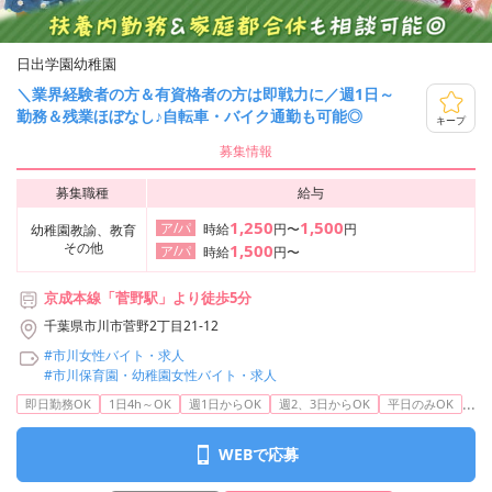
日出学園幼稚園
＼業界経験者の方＆有資格者の方は即戦力に／週1日～
勤務＆残業ほぼなし♪自転車・バイク通勤も可能◎
キープ
募集情報
募集職種
給与
1,250
1,500
ア/パ
時給
円〜
円
幼稚園教諭、教育
その他
1,500
ア/パ
時給
円〜
京成本線「菅野駅」より徒歩5分
千葉県市川市菅野2丁目21-12
#市川女性バイト・求人
#市川保育園・幼稚園女性バイト・求人
...
即日勤務OK
1日4h～OK
週1日からOK
週2、3日からOK
平日のみOK
WEBで応募