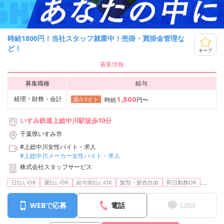
時給1800円！当社スタッフ就業中！売掛・買掛金管理な
ど！
キープ
募集情報
募集職種
給与
1,800
経理・財務・会計
派/バイト
時給
円〜
いすみ鉄道上総中川駅徒歩10分
千葉県いすみ市
#上総中川女性バイト・求人
#上総中川メーカー女性バイト・求人
株式会社スタッフサービス
...
日払いOK
週払いOK
給与前払いOK
髪型・髪色自由
即日勤務OK
WEBで応募
電話
LINE