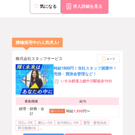
気になる
求人詳細を見る
積極採用中の人気求人!
株式会社スタッフサービス
キープ
時給1800円！当社スタッフ就業中！
売掛・買掛金管理など！
いすみ鉄道上総中川駅徒歩10分
募集職種
給与
経理・財務・会
時給
1,800
円〜
派/バイト
計
日払いOK
週払いOK
給与前払いOK
髪型・髪色自由
...
即日勤務OK