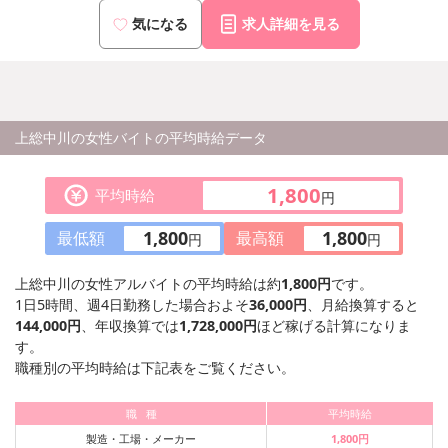
気になる
求人詳細を見る
上総中川の女性バイトの平均時給データ
1,800
平均時給
円
1,800
1,800
最低額
最高額
円
円
上総中川の女性アルバイトの平均時給は約
1,800円
です。
1日5時間、週4日勤務した場合およそ
36,000円
、月給換算すると
144,000円
、年収換算では
1,728,000円
ほど稼げる計算になりま
す。
職種別の平均時給は下記表をご覧ください。
職 種
平均時給
製造・工場・メーカー
1,800円