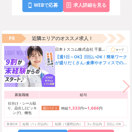
WEBで応募
求人詳細を見る
PR
近隣エリアのオススメ求人！
日本トスコム株式会社 千葉支
キープ
店/nt109
【週1日～OK】日払いOK！簡単ワーク
が盛りだくさん♪倉庫やオフィスでの軽
作業が中心♪
募集職種
給与
仕分け・シール貼
1,333
1,666
り、品出し(ピッキ
派/バイト
時給
円〜
円
ング)、梱包
...
単発OK
短期（1ヶ月以内）
短期（1週間以内）
3ヶ月以内
日払いOK