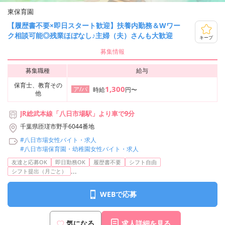
東保育園
【履歴書不要×即日スタート歓迎】扶養内勤務＆Wワー
ク相談可能◎残業ほぼなし♪主婦（夫）さんも大歓迎
キープ
募集情報
募集職種
給与
保育士、教育その
1,300
ア/パ
時給
円〜
他
JR総武本線「八日市場駅」より車で9分
千葉県匝瑳市野手6044番地
#八日市場女性バイト・求人
#八日市場保育園・幼稚園女性バイト・求人
友達と応募OK
即日勤務OK
履歴書不要
シフト自由
...
シフト提出（月ごと）
WEBで応募
気になる
求人詳細を見る