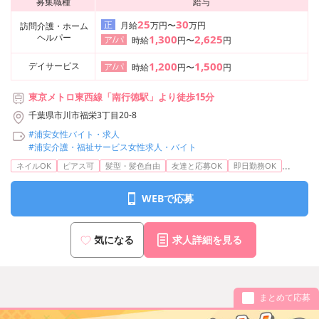
募集職種
給与
25
30
正
月給
万円〜
万円
訪問介護・ホーム
ヘルパー
1,300
2,625
ア/パ
時給
円〜
円
1,200
1,500
デイサービス
ア/パ
時給
円〜
円
東京メトロ東西線「南行徳駅」より徒歩15分
千葉県市川市福栄3丁目20-8
#浦安女性バイト・求人
#浦安介護・福祉サービス女性求人・バイト
...
ネイルOK
ピアス可
髪型・髪色自由
友達と応募OK
即日勤務OK
WEBで応募
気になる
求人詳細を見る
まとめて応募