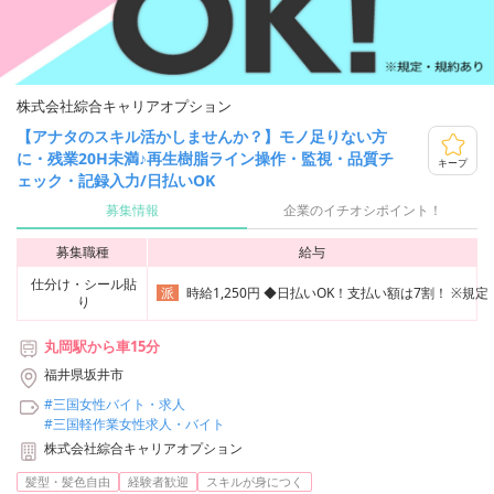
株式会社綜合キャリアオプション
【アナタのスキル活かしませんか？】モノ足りない方
に・残業20H未満♪再生樹脂ライン操作・監視・品質チ
キープ
ェック・記録入力/日払いOK
募集情報
企業のイチオシポイント！
募集職種
給与
仕分け・シール貼
時給1,250円 ◆日払いOK！支払い額は7割！ ※規
派
り
丸岡駅から車15分
福井県坂井市
#三国女性バイト・求人
#三国軽作業女性求人・バイト
株式会社綜合キャリアオプション
髪型・髪色自由
経験者歓迎
スキルが身につく