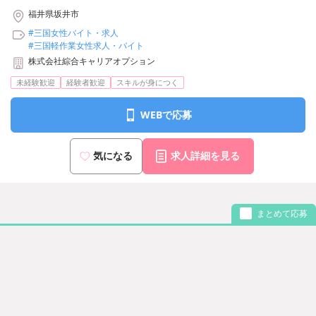
福井県坂井市
#三国女性バイト・求人
#三国軽作業女性求人・バイト
株式会社綜合キャリアオプション
未経験歓迎
経験者歓迎
スキルが身につく
WEBで応募
気になる
求人詳細を見る
まとめて応募