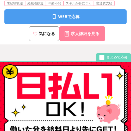
未経験歓迎
経験者歓迎
年齢不問
スキルが身につく
交通費支給
WEBで応募
気になる
求人詳細を見る
まとめて応募