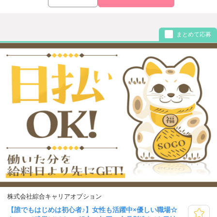
まとめて応募
株式会社綜合キャリアオプション
【誰でもはじめは初心者♪】女性も活躍中×優しい職場☆