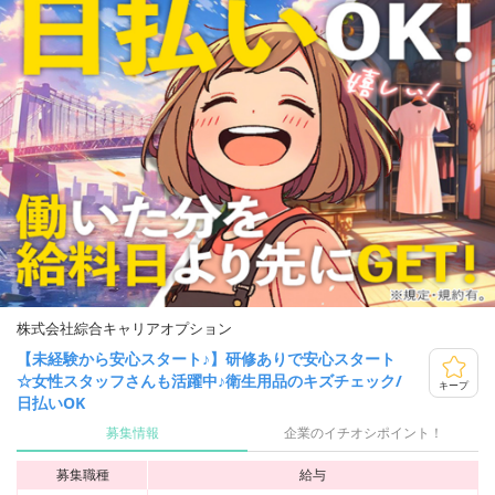
株式会社綜合キャリアオプション
【未経験から安心スタート♪】研修ありで安心スタート
☆女性スタッフさんも活躍中♪衛生用品のキズチェック/
キープ
日払いOK
募集情報
企業のイチオシポイント！
募集職種
給与