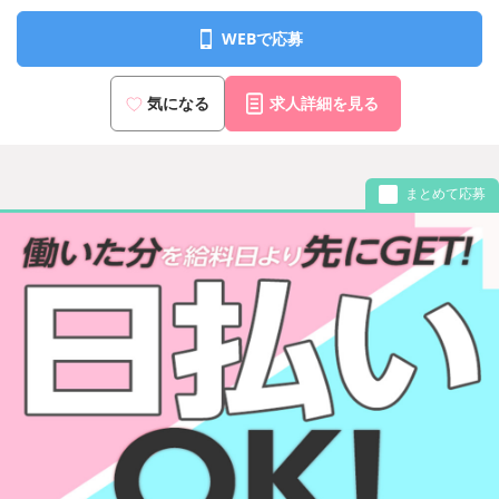
WEBで応募
気になる
求人詳細を見る
まとめて応募