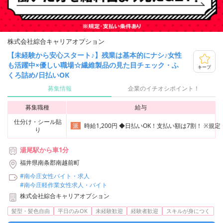
株式会社綜合キャリアオプション
【未経験から安心スタート♪】残業は基本的にナシ♪女性
も活躍中×優しい職場☆繊維製品の見た目チェック・ふ
キープ
くろ詰め/日払いOK
募集情報
企業のイチオシポイント！
募集職種
給与
仕分け・シール貼
時給1,200円 ◆日払いOK！支払い額は7割！ ※規
派
り
湯尾駅から車1分
福井県南条郡南越前町
#南今庄女性バイト・求人
#南今庄軽作業女性求人・バイト
株式会社綜合キャリアオプション
髪型・髪色自由
平日のみOK
未経験歓迎
経験者歓迎
スキルが身につく