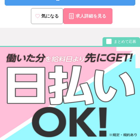
気になる
求人詳細を見る
まとめて応募