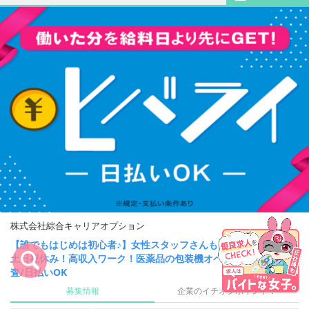
株式会社綜合キャリアオプション
【誰でもはじめは初心者♪】女性スタッフさんも活躍中♪
土日祝休み！高収入ワーク！医薬品の包装機オペ・検
キープ
査/日払いOK
募集情報
企業のイチオシポイント！