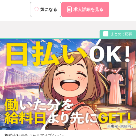
気になる
求人詳細を見る
まとめて応募
株式会社綜合キャリアオプション