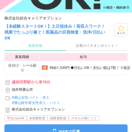
株式会社綜合キャリアオプション
【未経験スタートOK！】土日祝休み！高収入ワーク！
残業でたっぷり稼ぐ！医薬品の目視検査・洗浄/日払い
キープ
OK
募集情報
企業のイチオシポイント！
募集職種
給与
仕分け・シール貼
時給1,500円 ◆日払いOK！支払い額は7割！ ※規
派
り
越前田野駅から車10分
福井県勝山市
#勝山女性バイト・求人
#勝山軽作業女性求人・バイト
株式会社綜合キャリアオプション
平日のみOK
未経験歓迎
経験者歓迎
スキルが身につく
WEBで応募