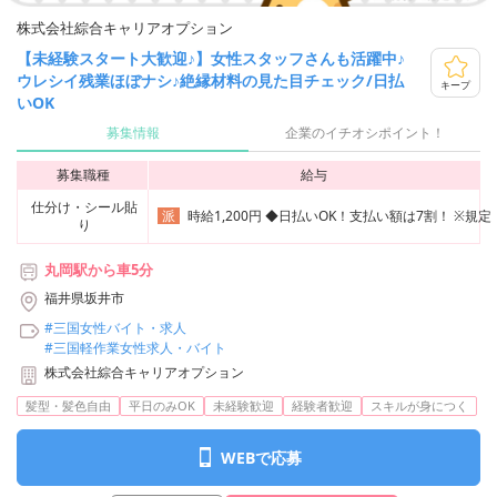
株式会社綜合キャリアオプション
【未経験スタート大歓迎♪】女性スタッフさんも活躍中♪
ウレシイ残業ほぼナシ♪絶縁材料の見た目チェック/日払
キープ
いOK
募集情報
企業のイチオシポイント！
募集職種
給与
仕分け・シール貼
時給1,200円 ◆日払いOK！支払い額は7割！ ※規
派
り
丸岡駅から車5分
福井県坂井市
#三国女性バイト・求人
#三国軽作業女性求人・バイト
株式会社綜合キャリアオプション
髪型・髪色自由
平日のみOK
未経験歓迎
経験者歓迎
スキルが身につく
WEBで応募