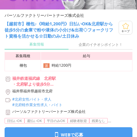
パーソルファクトリーパートナーズ株式会社
【越前市】梱包♪《時給1,200円》日払いOK&北府駅から
徒歩5分の倉庫で粉や液体の小分け&出荷◇フォークリフ
キープ
ト資格を活かせる☆日勤のみ/土日休み
募集情報
企業のイチオシポイント！
募集職種
給与
梱包
時給1200円
派
福井鉄道福武線 北府駅
・北府駅より徒歩5分
★自転車、バイク、マイカー通勤OK（無料駐車場あり）
福井県福井県越前市北府
#北府女性バイト・求人
#北府軽作業女性求人・バイト
パーソルファクトリーパートナーズ株式会社
...
日払いOK
週払いOK
平日のみOK
経験者歓迎
残業なし
WEBで応募