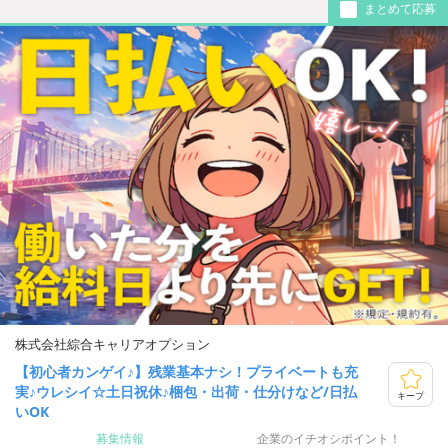
まとめて応募
株式会社綜合キャリアオプション
【初心者カンゲイ♪】残業基本ナシ！プライベートも充
実♪ウレシイ☆土日祝休♪梱包・出荷・仕分けなど/日払
キープ
いOK
募集情報
企業のイチオシポイント！