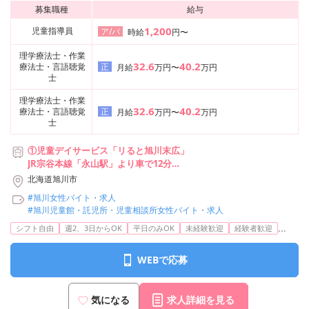
募集職種
給与
1,200
児童指導員
ア/パ
時給
円〜
理学療法士・作業
32.6
40.2
療法士・言語聴覚
正
月給
万円〜
万円
士
理学療法士・作業
32.6
40.2
療法士・言語聴覚
正
月給
万円〜
万円
士
①児童デイサービス「リると旭川末広」
JR宗谷本線「永山駅」より車で12分
JR石北本線「新旭川駅」より車で10分
北海道旭川市
#旭川女性バイト・求人
②児童デイサービス「リると旭川旭町」
#旭川児童館・託児所・児童相談所女性バイト・求人
JR函館本線（小樽～旭川）「近文駅」より車で8分
...
旭川電気軌道6番・14番、道北バス37番「旭町2条6丁目」バス停目
シフト自由
週2、3日からOK
平日のみOK
未経験歓迎
経験者歓迎
の前
※児童指導員は①②いずれか作業療法士、理学療法士は①での勤務
WEBで応募
となります
気になる
求人詳細を見る