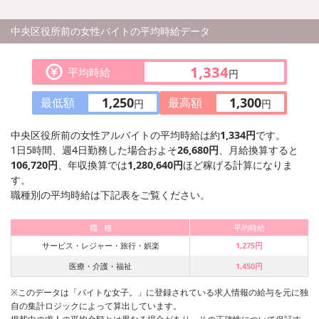
中央区役所前の女性バイトの平均時給データ
1,334
平均時給
円
1,250
1,300
最低額
最高額
円
円
中央区役所前の女性アルバイトの平均時給は約
1,334円
です。
1日5時間、週4日勤務した場合およそ
26,680円
、月給換算すると
106,720円
、年収換算では
1,280,640円
ほど稼げる計算になりま
す。
職種別の平均時給は下記表をご覧ください。
職 種
平均時給
サービス・レジャー・旅行・娯楽
1,275円
医療・介護・福祉
1,450円
※このデータは「バイトな女子。」に登録されている求人情報の給与を元に独
自の集計ロジックによって算出しています。
掲載中の求人の平均金額とは異なる場合があり、その正確性について保証す