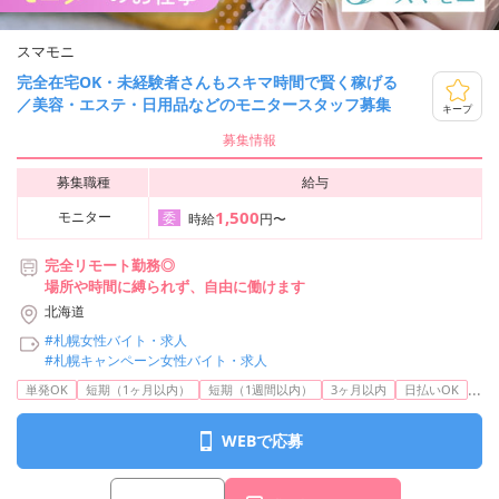
スマモニ
完全在宅OK・未経験者さんもスキマ時間で賢く稼げる
／美容・エステ・日用品などのモニタースタッフ募集
キープ
募集情報
募集職種
給与
1,500
モニター
委
時給
円〜
完全リモート勤務◎
場所や時間に縛られず、自由に働けます
北海道
#札幌女性バイト・求人
#札幌キャンペーン女性バイト・求人
...
単発OK
短期（1ヶ月以内）
短期（1週間以内）
3ヶ月以内
日払いOK
WEBで応募