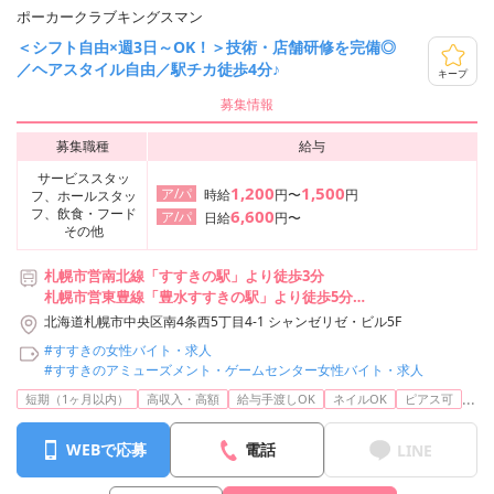
ポーカークラブキングスマン
＜シフト自由×週3日～OK！＞技術・店舗研修を完備◎
／ヘアスタイル自由／駅チカ徒歩4分♪
キープ
募集情報
募集職種
給与
サービススタッ
1,200
1,500
ア/パ
時給
円〜
円
フ、ホールスタッ
フ、飲食・フード
6,600
ア/パ
日給
円〜
その他
札幌市営南北線「すすきの駅」より徒歩3分
札幌市営東豊線「豊水すすきの駅」より徒歩5分
札幌市営南北線「大通駅」より徒歩7分
北海道札幌市中央区南4条西5丁目4-1 シャンゼリゼ・ビル5F
#すすきの女性バイト・求人
#すすきのアミューズメント・ゲームセンター女性バイト・求人
...
短期（1ヶ月以内）
高収入・高額
給与手渡しOK
ネイルOK
ピアス可
WEBで応募
電話
LINE