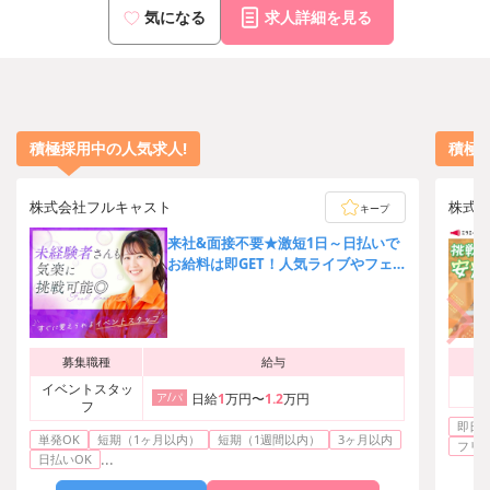
気になる
求人詳細を見る
積極採用中の人気求人!
積極
株式会社フルキャスト
株式
キープ
来社&面接不要★激短1日～日払いで
お給料は即GET！人気ライブやフェ
スの運営サポート♪
募集職種
給与
イベントスタッ
ア/パ
日給
1
万円〜
1.2
万円
フ
即日勤
単発OK
短期（1ヶ月以内）
短期（1週間以内）
3ヶ月以内
フリ
...
日払いOK