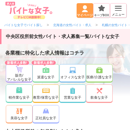
メニュー
キープBOX
マイページ
バイトな女子でバイト探し
北海道の女性バイト・求人
札幌の女性バイト
中央区役所前女性バイト・求人募集一覧/バイトな女子
各業種に特化した求人情報はコチラ
販売/
派遣な女子
オフィスな女子
医療/介護な女子
アパレルな女子
軽作業な女子
教育/保育な女子
営業な女子
飲食な女子
正社員な女子
美容な女子