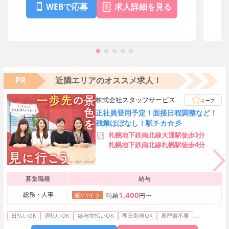
WEBで応募
求人詳細を見る
PR
近隣エリアのオススメ求人！
株式会社スタッフサービス
キープ
正社員登用予定！面接日程調整など！
残業ほぼなし！駅チカ☆彡
札幌地下鉄南北線大通駅徒歩3分
札幌地下鉄南北線札幌駅徒歩4分
募集職種
給与
1,400
総務・人事
派/バイト
時給
円〜
...
日払いOK
週払いOK
給与前払いOK
即日勤務OK
履歴書不要