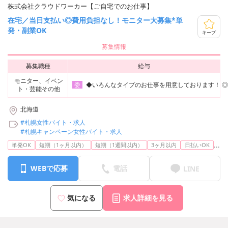
株式会社クラウドワーカー【ご自宅でのお仕事】
在宅／当日支払い◎費用負担なし！モニター大募集*単
発・副業OK
キープ
募集情報
募集職種
給与
モニター、イベン
◆いろんなタイプのお仕事を用意しております！ ◎コス
委
ト・芸能その他
北海道
#札幌女性バイト・求人
#札幌キャンペーン女性バイト・求人
...
単発OK
短期（1ヶ月以内）
短期（1週間以内）
3ヶ月以内
日払いOK
WEBで応募
電話
LINE
気になる
求人詳細を見る