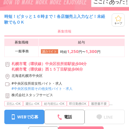
時短！ピタッと１６時まで！各店舗売上入力など！未経
験でもＯＫ
キープ
募集情報
募集職種
給与
1,250
1,300
一般事務
派/バイト
時給
円〜
円
札幌市電（環状線）中央区役所前駅徒歩04分
札幌市電（環状線）西１５丁目駅徒歩06分
北海道札幌市中央区
#中央区役所前女性バイト・求人
#中央区役所前その他女性バイト・求人
株式会社スタッフサービス
...
日払いOK
週払いOK
給与前払いOK
即日勤務OK
履歴書不要
WEBで応募
電話
LINE