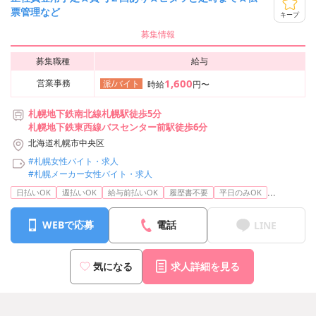
票管理など
キープ
募集情報
募集職種
給与
1,600
営業事務
派/バイト
時給
円〜
札幌地下鉄南北線札幌駅徒歩5分
札幌地下鉄東西線バスセンター前駅徒歩6分
北海道札幌市中央区
#札幌女性バイト・求人
#札幌メーカー女性バイト・求人
...
日払いOK
週払いOK
給与前払いOK
履歴書不要
平日のみOK
WEBで応募
電話
LINE
気になる
求人詳細を見る