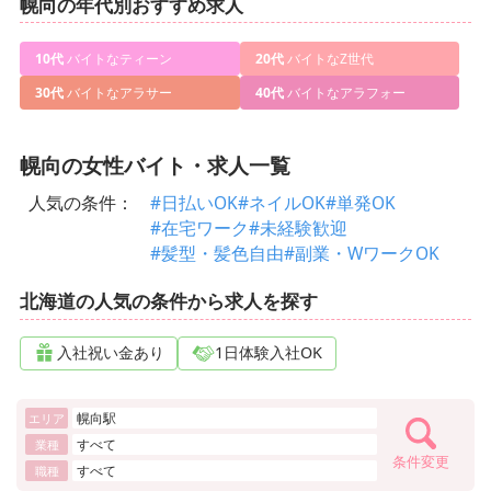
幌向の年代別おすすめ求人
10代
バイトなティーン
20代
バイトなZ世代
30代
バイトなアラサー
40代
バイトなアラフォー
幌向の女性バイト・求人一覧
人気の条件：
#日払いOK
#ネイルOK
#単発OK
#在宅ワーク
#未経験歓迎
#髪型・髪色自由
#副業・WワークOK
北海道の人気の条件から求人を探す
入社祝い金あり
1日体験入社OK
幌向駅
エリア
すべて
業種
条件変更
すべて
職種