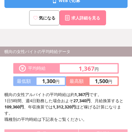
WEBで応募
JR「新橋」駅 銀座口より徒歩12分
気になる
求人詳細を見る
幌向の女性バイトの平均時給データ
1,367
平均時給
円
1,300
1,500
最低額
最高額
円
円
幌向の女性アルバイトの平均時給は約
1,367円
です。
1日5時間、週4日勤務した場合およそ
27,340円
、月給換算すると
109,360円
、年収換算では
1,312,320円
ほど稼げる計算になりま
す。
職種別の平均時給は下記表をご覧ください。