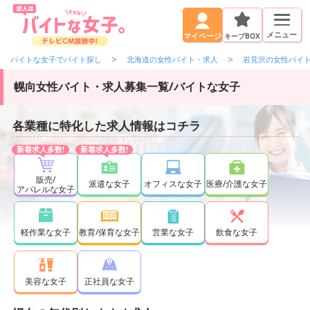
メニュー
キープBOX
マイページ
バイトな女子でバイト探し
北海道の女性バイト・求人
岩見沢の女性バイ
幌向女性バイト・求人募集一覧/バイトな女子
各業種に特化した求人情報はコチラ
販売/
派遣な女子
オフィスな女子
医療/介護な女子
アパレルな女子
軽作業な女子
教育/保育な女子
営業な女子
飲食な女子
正社員な女子
美容な女子