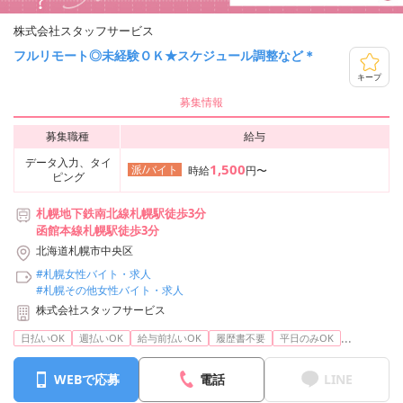
株式会社スタッフサービス
フルリモート◎未経験ＯＫ★スケジュール調整など＊
キープ
募集情報
募集職種
給与
データ入力、タイ
1,500
派/バイト
時給
円〜
ピング
札幌地下鉄南北線札幌駅徒歩3分
函館本線札幌駅徒歩3分
北海道札幌市中央区
#札幌女性バイト・求人
#札幌その他女性バイト・求人
株式会社スタッフサービス
...
日払いOK
週払いOK
給与前払いOK
履歴書不要
平日のみOK
WEBで応募
電話
LINE