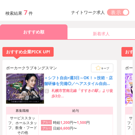
7
ナイトワーク求人
検索結果
件
おすすめ順
新着求人
おすすめ企業PICK UP!
おすす
ポーカークラブキングスマン
ポー
キープ
＜シフト自由×週3日～OK！＞技術・店
舗研修を完備◎／ヘアスタイル自由／
駅チカ徒歩4分♪
札幌市営南北線「すすきの駅」より徒
歩3分
札幌市営東豊線「豊水すすきの駅」よ
り徒歩5分
募集職種
給与
札幌市営南北線「大通駅」より徒歩7
分
サービススタッ
サ
ア/パ
時給
1,200
円〜
1,500
円
フ、ホールスタッ
フ、
フ、飲食・フード
フ、
日給
6,600
円〜
ア/パ
その他