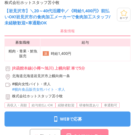
株式会社ホットスタッフ苫小牧
【岩見沢市】＼20～40代活躍中／《時給1,400円》前払
いOK!岩見沢市の食肉加工メーカーで食肉加工スタッフ/
キープ
未経験歓迎×車通勤OK
募集情報
募集職種
給与
精肉・青果・鮮魚
時給1,400円
派
販売
JR函館本線(小樽〜旭川) 上幌向駅 車で5分
北海道北海道岩見沢市上幌向南一条
#幌向女性バイト・求人
#幌向食品販売女性バイト・求人
株式会社ホットスタッフ苫小牧
高収入・高額
給与前払いOK
経験者歓迎
研修制度あり
車通勤可
WEBで応募