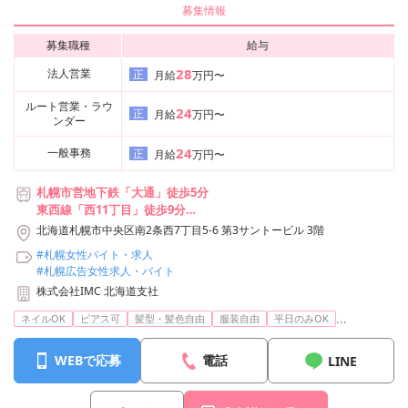
募集情報
募集職種
給与
28
法人営業
正
月給
万円〜
ルート営業・ラウ
24
正
月給
万円〜
ンダー
24
一般事務
正
月給
万円〜
札幌市営地下鉄「大通」徒歩5分
東西線「西11丁目」徒歩9分
札幌市電「西8丁目」徒歩2分
北海道札幌市中央区南2条西7丁目5-6 第3サントービル 3階
#札幌女性バイト・求人
#札幌広告女性求人・バイト
株式会社IMC 北海道支社
...
ネイルOK
ピアス可
髪型・髪色自由
服装自由
平日のみOK
WEBで応募
電話
LINE