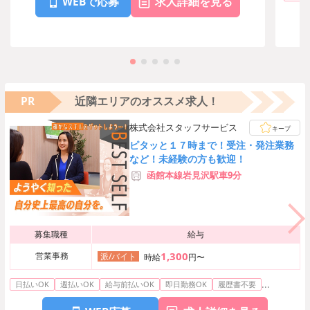
WEBで応募
求人詳細を見る
PR
近隣エリアのオススメ求人！
株式会社スタッフサービス
キープ
ピタッと１７時まで！受注・発注業務
など！未経験の方も歓迎！
函館本線岩見沢駅車9分
募集職種
給与
1,300
営業事務
派/バイト
時給
円〜
...
日払いOK
週払いOK
給与前払いOK
即日勤務OK
履歴書不要