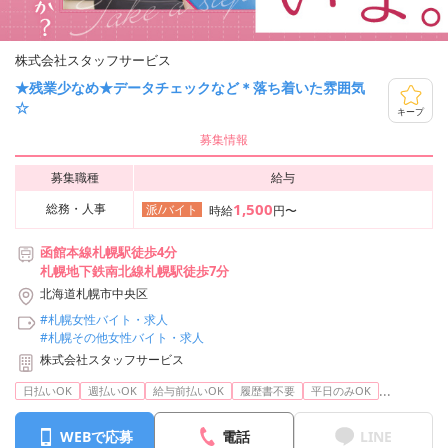
株式会社スタッフサービス
★残業少なめ★データチェックなど＊落ち着いた雰囲気
☆
キープ
募集情報
募集職種
給与
1,500
総務・人事
派/バイト
時給
円〜
函館本線札幌駅徒歩4分
札幌地下鉄南北線札幌駅徒歩7分
北海道札幌市中央区
#札幌女性バイト・求人
#札幌その他女性バイト・求人
株式会社スタッフサービス
...
日払いOK
週払いOK
給与前払いOK
履歴書不要
平日のみOK
WEBで応募
電話
LINE