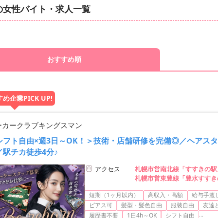
の女性バイト・求人一覧
おすすめ順
め企業PICK UP!
ーカークラブキングスマン
シフト自由×週3日～OK！＞技術・店舗研修を完備◎／ヘアス
／駅チカ徒歩4分♪
アクセス
札幌市営南北線「すすきの駅
札幌市営東豊線「豊水すすき
札幌市営南北線「大通駅」よ
短期（1ヶ月以内）
高収入・高額
給与手渡
ピアス可
髪型・髪色自由
服装自由
友達
...
履歴書不要
1日4h～OK
シフト自由