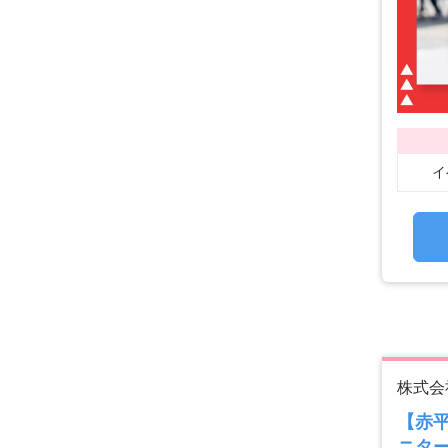
イ
株式会
【赤平
ニタ