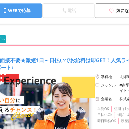
WEBで応募
電話
気にな
アル
&面接不要★激短1日～日払いでお給料は即GET！人気ラ
ート♪
勤務地
北海
ジャンル
#赤
イト
企業名
株式
単発OK
短期（1
日払いOK
週払い
即日勤務OK
履歴