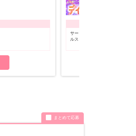
募集職種
サービススタッフ、ホー
ルスタッフ、飲食・フー
ア/パ
ドその他
る
WE
まとめて応募