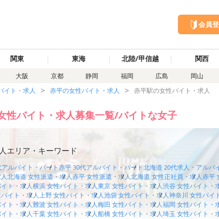
会員登
｜
｜
｜
関東
東海
北陸/甲信越
関西
大阪
京都
静岡
福岡
広島
岡山
バイト・求人
赤平の女性バイト・求人
赤平駅の女性バイト・求人
女性バイト・求人募集一覧/バイトな女子
人エリア・キーワード
0代アルバイト・パート
赤平 30代アルバイト・パート
北海道 20代求人・アルバ
求人
北海道 女性派遣・求人
赤平 女性派遣・求人
北海道 女性正社員・求人
赤平
バイト・求人
横浜 女性バイト・求人
東京 女性バイト・求人
渋谷 女性バイト・
性バイト・求人
上野 女性バイト・求人
池袋 女性バイト・求人
神奈川 女性バイ
バイト・求人
難波 女性バイト・求人
梅田 女性バイト・求人
福岡 女性バイト・
バイト・求人
千葉 女性バイト・求人
船橋 女性バイト・求人
埼玉 女性バイト・