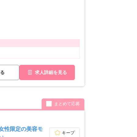
る
求人詳細を見る
まとめて応募
る女性限定の美容モ
キープ
♪