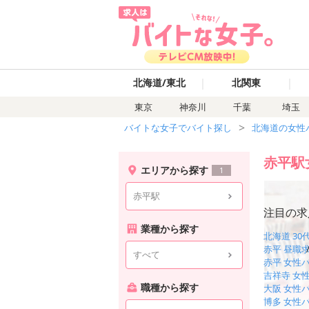
｜
｜
北海道/東北
北関東
東京
神奈川
千葉
埼玉
バイトな女子でバイト探し
北海道の女性
赤平駅
エリアから探す
1
赤平駅
注目の求
業種から探す
北海道 3
赤平 昼職
すべて
赤平 女性
吉祥寺 女
職種から探す
大阪 女性
博多 女性