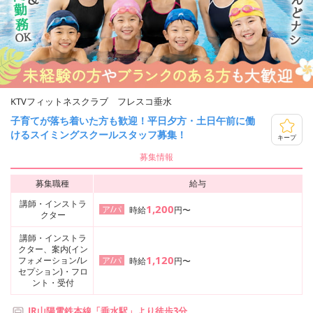
KTVフィットネスクラブ フレスコ垂水
子育てが落ち着いた方も歓迎！平日夕方・土日午前に働
けるスイミングスクールスタッフ募集！
キープ
募集情報
募集職種
給与
講師・インストラ
1,200
ア/パ
時給
円〜
クター
講師・インストラ
クター、案内(イン
1,120
フォメーション/レ
ア/パ
時給
円〜
セプション)・フロ
ント・受付
JR山陽電鉄本線「垂水駅」より徒歩3分