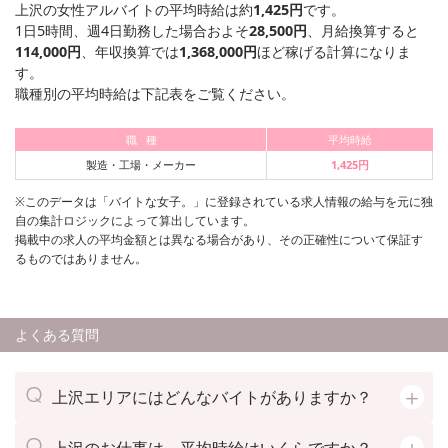
上沢の女性アルバイトの平均時給は約
1,425円
です。
1日5時間、週4日勤務した場合およそ
28,500円
、月給換算すると
114,000円
、年収換算では
1,368,000円
ほど稼げる計算になりま
す。
職種別の平均時給は下記表をご覧ください。
職 種
平均時給
製造・工場・メーカー
1,425円
※このデータは「バイトな女子。」に登録されている求人情報の給与を元に独
自の集計ロジックによって算出しています。
掲載中の求人の平均金額とは異なる場合があり、その正確性について保証す
るものではありません。
よくある質問
上沢エリアにはどんなバイトがありますか？
上沢のお仕事は、平均時給はいくらですか？