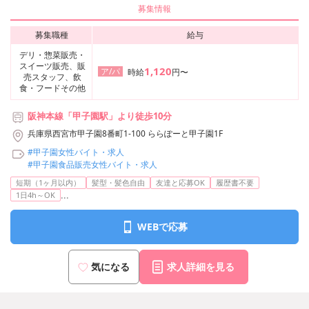
募集情報
募集職種
給与
デリ・惣菜販売・
スイーツ販売、販
1,120
ア/パ
時給
円〜
売スタッフ、飲
食・フードその他
阪神本線「甲子園駅」より徒歩10分
兵庫県西宮市甲子園8番町1-100 ららぽーと甲子園1F
#甲子園女性バイト・求人
#甲子園食品販売女性バイト・求人
短期（1ヶ月以内）
髪型・髪色自由
友達と応募OK
履歴書不要
...
1日4h～OK
WEBで応募
気になる
求人詳細を見る