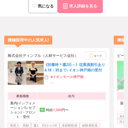
気になる
求人詳細を見る
積極採用中の人気求人!
積極
株式会社ディンプル（人材サービス会社）
ピー
キープ
《扶養枠＊週2日～》従業員割引あり
＆18：35まで♪イオン神戸南の受付
■イオンモール神戸南
地下鉄海岸線「中央市場前」駅直結
地下鉄海岸線「三宮・花時計前」駅
募集職種
給与
から6分
地下鉄海岸線またはJR「新長田」駅
案内(インフォメ
販売
から8分
ーション/レセプ
販
時給
1,300
円〜
契
ション)・フロン
未経
ト・受付
駅を降りたらすぐ職場♪通勤もとて
社会
も便利！
高収入・高額
週2、3日からOK
未経験歓迎
経験者歓迎