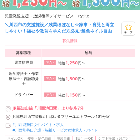
児童発達支援・放課後等デイサービス ねすと
＼川西市の支援施設／残業ほぼなし☆家事・育児と両立
しやすい！福祉や教育を学んだ方必見♪髪色ネイル自由
キープ
募集情報
募集職種
給与
1,250
児童指導員
ア/パ
時給
円〜
理学療法士・作業
1,500
療法士・言語聴覚
ア/パ
時給
円〜
士
1,150
ドライバー
ア/パ
時給
円〜
JR福知山線「川西池田駅」より徒歩7分
兵庫県川西市栄根2丁目25-8 ブリーユエトワール 101号室
#川西能勢口女性バイト・求人
#川西能勢口介護・福祉サービス女性求人・バイト
ネイルOK
髪型・髪色自由
服装自由
1日4h～OK
シフト提出（月ごと）