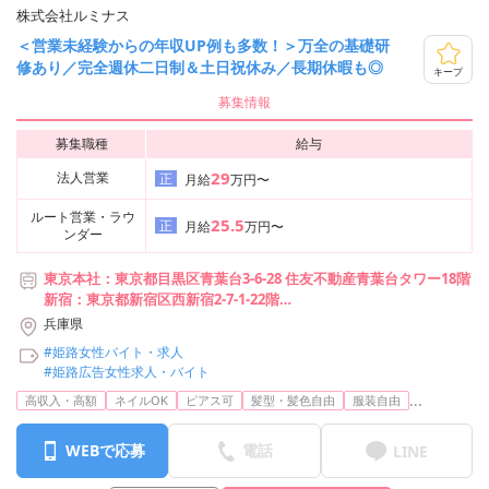
株式会社ルミナス
＜営業未経験からの年収UP例も多数！＞万全の基礎研
修あり／完全週休二日制＆土日祝休み／長期休暇も◎
キープ
募集情報
募集職種
給与
29
法人営業
正
月給
万円〜
ルート営業・ラウ
25.5
正
月給
万円〜
ンダー
東京本社：東京都目黒区青葉台3-6-28 住友不動産青葉台タワー18階
新宿：東京都新宿区西新宿2-7-1-22階
池袋：東京都豊島区池袋2-49-14-201
兵庫県
横浜：神奈川県横浜市神奈川区台町17-1-4階E1
#姫路女性バイト・求人
札幌：北海道札幌市中央区南2条西1-7-2-5階
#姫路広告女性求人・バイト
仙台：宮城県仙台市青葉区本町1-12-7-8階 A2
...
高収入・高額
ネイルOK
ピアス可
髪型・髪色自由
服装自由
宇都宮：栃木県宇都宮市池上町4-2-5階-C
静岡：静岡市葵区呉服町2-2-13-8階
名古屋：愛知県名古屋市中村区竹橋町15-16-8階
WEBで応募
電話
LINE
大阪：大阪府大阪市北区梅田3-3-20 明治安田生命大阪梅田ビル23階
広島：広島県広島市中区大手町2-8-2-10階