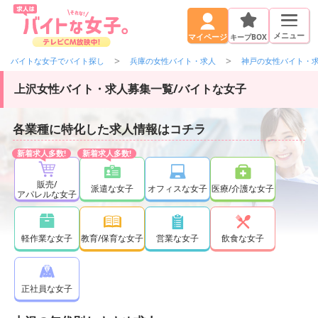
メニュー
キープBOX
マイページ
バイトな女子でバイト探し
兵庫の女性バイト・求人
神戸の女性バイト・
上沢女性バイト・求人募集一覧/バイトな女子
各業種に特化した求人情報はコチラ
販売/
派遣な女子
オフィスな女子
医療/介護な女子
アパレルな女子
軽作業な女子
教育/保育な女子
営業な女子
飲食な女子
正社員な女子