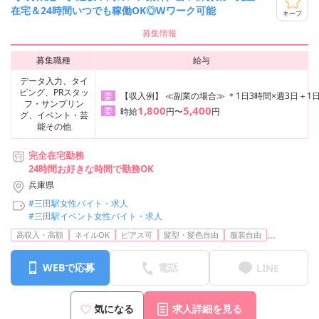
在宅＆24時間いつでも稼働OK◎Wワーク可能
キープ
募集情報
募集職種
給与
データ入力、タイ
ピング、PRスタッ
【収入例】 ≪副業の場合≫ ＊1日3時間×週3日＋1日
委
フ・サンプリン
1,800
5,400
委
時給
円〜
円
グ、イベント・芸
能その他
完全在宅勤務
24時間お好きな時間で勤務OK
兵庫県
#三田駅女性バイト・求人
#三田駅イベント女性バイト・求人
...
高収入・高額
ネイルOK
ピアス可
髪型・髪色自由
服装自由
WEBで応募
電話
LINE
気になる
求人詳細を見る