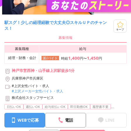
駅スグ！少しの経理経験で大丈夫◎スキルＵＰのチャン
ス！
キープ
募集情報
募集職種
給与
1,400
1,450
経理・財務・会計
派/バイト
時給
円〜
円
神戸市営西神・山手線上沢駅徒歩1分
兵庫県神戸市兵庫区
#上沢女性バイト・求人
#上沢メーカー女性バイト・求人
株式会社スタッフサービス
...
日払いOK
週払いOK
給与前払いOK
即日勤務OK
履歴書不要
WEBで応募
電話
LINE