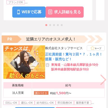
...
ブランクOK
WEBで応募
求人詳細を見る
PR
近隣エリアのオススメ求人！
株式会社スタッフサービス
キープ
正社員前提！賞与２回＊７．１ヶ月！
提案・販売など！
東海道・山陽本線兵庫駅徒歩10分
阪神本線新開地駅徒歩10分
募集職種
給与
1,500
法人営業
派/バイト
時給
円〜
...
日払いOK
週払いOK
給与前払いOK
即日勤務OK
履歴書不要