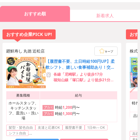
おすすめ順
新着求人
おすすめ企業PICK UP!
おすす
廻鮮寿し 丸徳 近松店
株式
キープ
【履歴書不要、土日時給100円UP】柔
軟シフト、嬉しい食事補助あり！交通
費全額支給、従業員特典豊富！
各線「尼崎駅」より徒歩17分
福知山線「塚口駅」より徒歩21分
阪急神戸本線「園田駅」より徒歩25
分
募集職種
給与
ホールスタッフ、
軽作
時給
1,200
円〜
ア/パ
キッチンスタッ
フ、皿洗い・洗い
時給
1,300
円〜
ア/パ
品出
場
髪型・髪色自由
友達と応募OK
履歴書不要
1日4h～OK
...
シフト自由
高収
未経