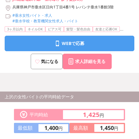
兵庫県神戸市垂水区日向1丁目4番1号 レバンテ垂水1番館3階
#垂水女性バイト・求人
#垂水学校・教育機関女性求人・バイト
...
3ヶ月以内
ネイルOK
ピアス可
髪型・髪色自由
友達と応募OK
WEBで応募
気になる
求人詳細を見る
上沢の女性バイトの平均時給データ
1,425
平均時給
円
1,400
1,450
最低額
最高額
円
円