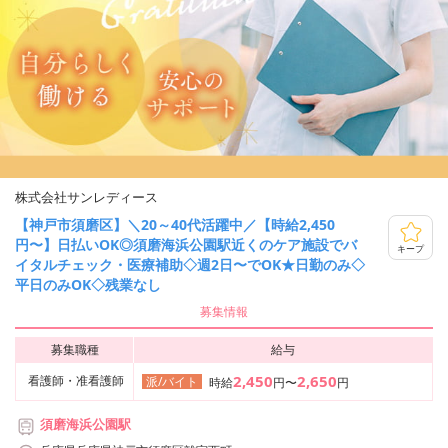
株式会社サンレディース
【神戸市須磨区】＼20～40代活躍中／【時給2,450
円〜】日払いOK◎須磨海浜公園駅近くのケア施設でバ
キープ
イタルチェック・医療補助◇週2日〜でOK★日勤のみ◇
平日のみOK◇残業なし
募集情報
募集職種
給与
2,450
2,650
看護師・准看護師
派/バイト
時給
円〜
円
須磨海浜公園駅