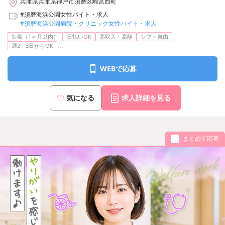
兵庫県兵庫県神戸市須磨区離宮西町
#須磨海浜公園女性バイト・求人
#須磨海浜公園病院・クリニック女性バイト・求人
短期（1ヶ月以内）
日払いOK
高収入・高額
シフト自由
...
週2、3日からOK
WEBで応募
気になる
求人詳細を見る
まとめて応募