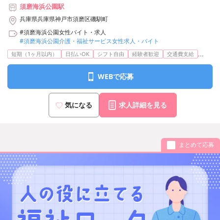
須磨海浜公園駅
兵庫県兵庫県神戸市須磨区磯馴町
#須磨海浜公園女性バイト・求人
#須磨海浜公園介護・福祉サービス女性求人・バイト
...
短期（1ヶ月以内）
日払いOK
シフト自由
経験者歓迎
交通費支給
WEBで応募
気になる
求人詳細を見る
まとめて応募