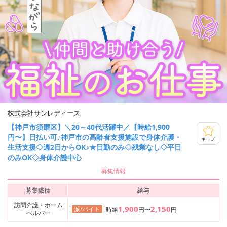
株式会社サンレディース
【神戸市須磨区】＼20～40代活躍中／【時給1,900
円〜】日払い可♪神戸市の高齢者支援施設で身体介護・
キープ
生活支援◇週2日からOK♪★日勤のみ◇残業なし◇平日
のみOK◇身体介護中心
募集情報
募集職種
給与
訪問介護・ホーム
1,900
2,150
派/バイト
時給
円〜
円
ヘルパー