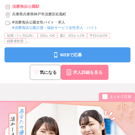
須磨海浜公園駅
兵庫県兵庫県神戸市須磨区松風町
#須磨海浜公園女性バイト・求人
#須磨海浜公園介護・福祉サービス女性求人・バイト
短期（1ヶ月以内）
日払いOK
週2、3日からOK
平日のみOK
...
経験者歓迎
WEBで応募
気になる
求人詳細を見る
まとめて応募