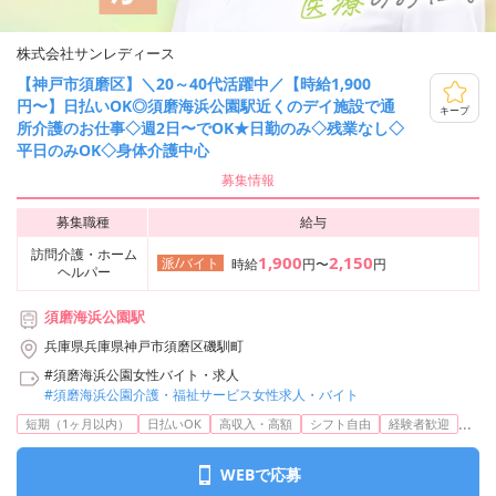
株式会社サンレディース
【神戸市須磨区】＼20～40代活躍中／【時給1,900
円〜】日払いOK◎須磨海浜公園駅近くのデイ施設で通
キープ
所介護のお仕事◇週2日〜でOK★日勤のみ◇残業なし◇
平日のみOK◇身体介護中心
募集情報
募集職種
給与
訪問介護・ホーム
1,900
2,150
派/バイト
時給
円〜
円
ヘルパー
須磨海浜公園駅
兵庫県兵庫県神戸市須磨区磯馴町
#須磨海浜公園女性バイト・求人
#須磨海浜公園介護・福祉サービス女性求人・バイト
...
短期（1ヶ月以内）
日払いOK
高収入・高額
シフト自由
経験者歓迎
WEBで応募