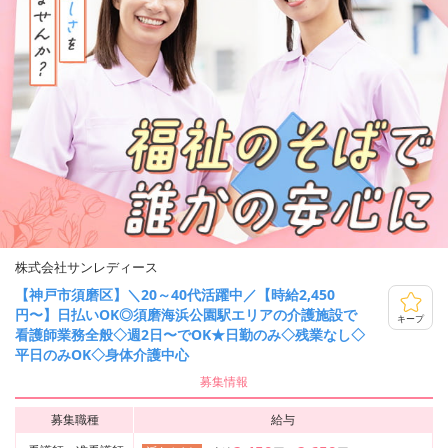
株式会社サンレディース
【神戸市須磨区】＼20～40代活躍中／【時給2,450
円〜】日払いOK◎須磨海浜公園駅エリアの介護施設で
キープ
看護師業務全般◇週2日〜でOK★日勤のみ◇残業なし◇
平日のみOK◇身体介護中心
募集情報
募集職種
給与