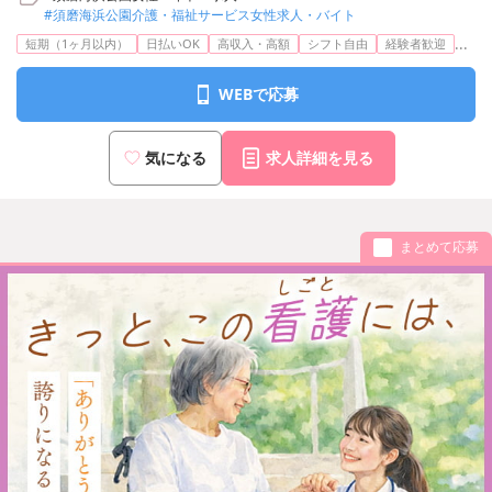
#須磨海浜公園介護・福祉サービス女性求人・バイト
...
短期（1ヶ月以内）
日払いOK
高収入・高額
シフト自由
経験者歓迎
WEBで応募
気になる
求人詳細を見る
まとめて応募