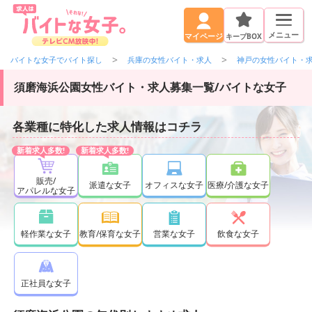
メニュー
キープBOX
マイページ
バイトな女子でバイト探し
兵庫の女性バイト・求人
神戸の女性バイト・
須磨海浜公園女性バイト・求人募集一覧/バイトな女子
各業種に特化した求人情報はコチラ
販売/
派遣な女子
オフィスな女子
医療/介護な女子
アパレルな女子
軽作業な女子
教育/保育な女子
営業な女子
飲食な女子
正社員な女子