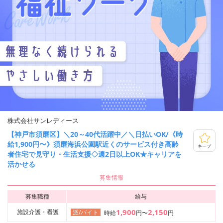
株式会社サンレディース
【神戸市須磨区】＼20～40代活躍中／＼日払いOK/《時
給1,900円〜》須磨海浜公園駅近くのサービス付き高齢
キープ
者住宅で見守り・生活支援◇週2日以上OK★キャリアを
活かせる
募集情報
募集職種
給与
1,900
2,150
施設介護・看護
派/バイト
時給
円〜
円