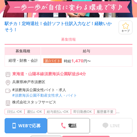
駅チカ！定時退社！会計ソフト仕訳入力など！経験いか
そう！
キープ
募集情報
募集職種
給与
1,470
経理・財務・会計
派/バイト
時給
円〜
東海道・山陽本線須磨海浜公園駅徒歩4分
兵庫県神戸市須磨区
#須磨海浜公園女性バイト・求人
#須磨海浜公園不動産女性求人・バイト
株式会社スタッフサービス
...
日払いOK
週払いOK
給与前払いOK
即日勤務OK
履歴書不要
WEBで応募
電話
LINE