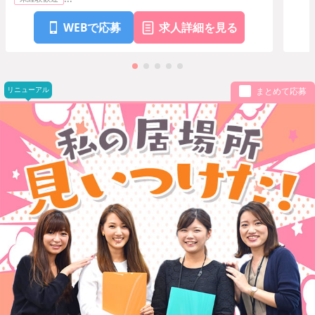
時給
1,320
円〜
ア/パ
WEBで応募
求人詳細を見る
リニューアル
まとめて応募