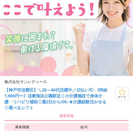
株式会社サンレディース
【神戸市須磨区】＼20～40代活躍中／日払い可♪《時給
1,900円〜》須磨海浜公園駅近くの介護施設で身体介
キープ
護・リハビリ補助◇週2日からOK♪★介護経験活かせる
◇選べるシフト
募集情報
募集職種
給与