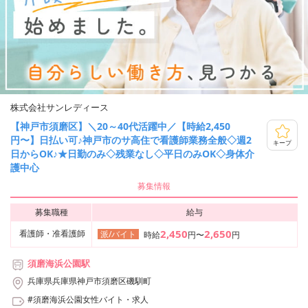
株式会社サンレディース
【神戸市須磨区】＼20～40代活躍中／【時給2,450
円〜】日払い可♪神戸市のサ高住で看護師業務全般◇週2
キープ
日からOK♪★日勤のみ◇残業なし◇平日のみOK◇身体介
護中心
募集情報
募集職種
給与
2,450
2,650
看護師・准看護師
派/バイト
時給
円〜
円
須磨海浜公園駅
兵庫県兵庫県神戸市須磨区磯馴町
#須磨海浜公園女性バイト・求人