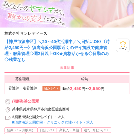
株式会社サンレディース
【神戸市須磨区】＼20～40代活躍中／＼日払いOK/《時
給2,450円〜》須磨海浜公園駅近くのデイ施設で健康管
キープ
理・服薬管理◇週2日以上OK★資格活かせる◇日勤のみ
◇残業なし
募集情報
募集職種
給与
2,450
2,650
看護師・准看護師
派/バイト
時給
円〜
円
須磨海浜公園駅
兵庫県兵庫県神戸市須磨区離宮西町
#須磨海浜公園女性バイト・求人
#須磨海浜公園病院・クリニック女性バイト・求人
短期（1ヶ月以内）
日払いOK
高収入・高額
週2、3日からOK