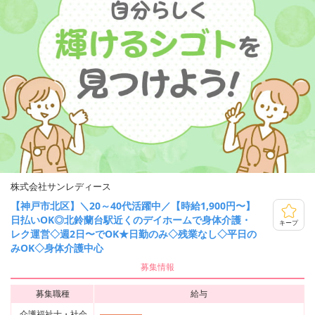
株式会社サンレディース
【神戸市北区】＼20～40代活躍中／【時給1,900円〜】
日払いOK◎北鈴蘭台駅近くのデイホームで身体介護・
キープ
レク運営◇週2日〜でOK★日勤のみ◇残業なし◇平日の
みOK◇身体介護中心
募集情報
募集職種
給与
介護福祉士・社会