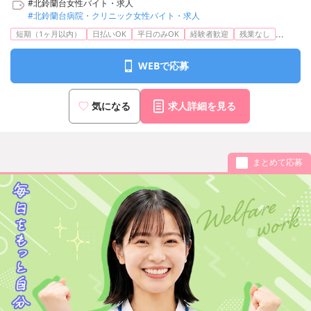
#北鈴蘭台女性バイト・求人
#北鈴蘭台病院・クリニック女性バイト・求人
...
短期（1ヶ月以内）
日払いOK
平日のみOK
経験者歓迎
残業なし
WEBで応募
気になる
求人詳細を見る
まとめて応募