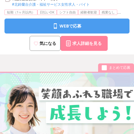
#北鈴蘭台介護・福祉サービス女性求人・バイト
...
短期（1ヶ月以内）
日払いOK
シフト自由
経験者歓迎
残業なし
WEBで応募
気になる
求人詳細を見る
まとめて応募