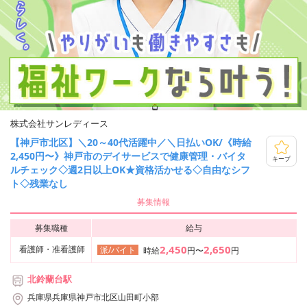
株式会社サンレディース
【神戸市北区】＼20～40代活躍中／＼日払いOK/《時給
2,450円〜》神戸市のデイサービスで健康管理・バイタ
キープ
ルチェック◇週2日以上OK★資格活かせる◇自由なシフ
ト◇残業なし
募集情報
募集職種
給与
2,450
2,650
看護師・准看護師
派/バイト
時給
円〜
円
北鈴蘭台駅
兵庫県兵庫県神戸市北区山田町小部