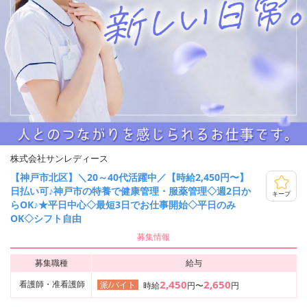
株式会社サンレディース
【神戸市北区】＼20～40代活躍中／【時給2,450円〜】
日払い可♪神戸市の特養で健康管理・服薬管理◇週2日か
キープ
らOK♪★平日中心◇最短3日でお仕事開始◇平日のみ
OK◇シフト自由
募集情報
募集職種
給与
2,450
2,650
看護師・准看護師
派/バイト
時給
円〜
円