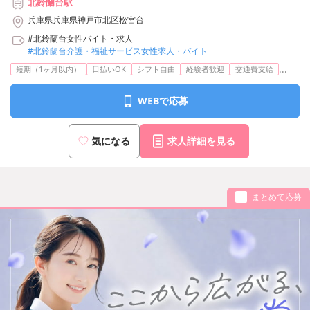
北鈴蘭台駅
兵庫県兵庫県神戸市北区松宮台
#北鈴蘭台女性バイト・求人
#北鈴蘭台介護・福祉サービス女性求人・バイト
...
短期（1ヶ月以内）
日払いOK
シフト自由
経験者歓迎
交通費支給
WEBで応募
気になる
求人詳細を見る
まとめて応募