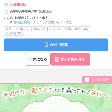
北鈴蘭台駅
兵庫県兵庫県神戸市北区松宮台
#北鈴蘭台女性バイト・求人
#北鈴蘭台病院・クリニック女性バイト・求人
短期（1ヶ月以内）
日払いOK
シフト自由
週2、3日からOK
...
平日のみOK
WEBで応募
気になる
求人詳細を見る
まとめて応募