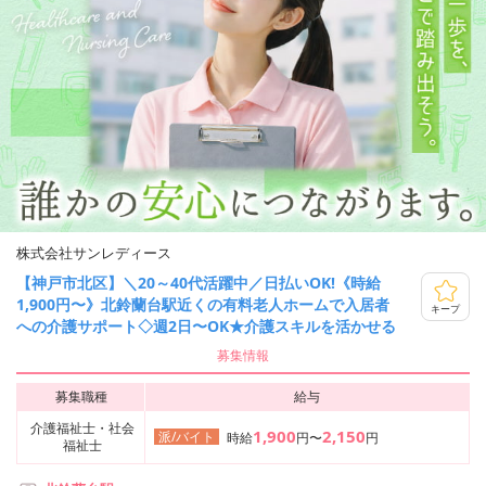
株式会社サンレディース
【神戸市北区】＼20～40代活躍中／日払いOK!《時給
1,900円〜》北鈴蘭台駅近くの有料老人ホームで入居者
キープ
への介護サポート◇週2日〜OK★介護スキルを活かせる
募集情報
募集職種
給与
介護福祉士・社会
1,900
2,150
派/バイト
時給
円〜
円
福祉士