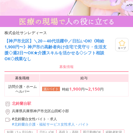
株式会社サンレディース
【神戸市北区】＼20～40代活躍中／日払いOK!《時給
1,900円〜》神戸市の高齢者向け住宅で見守り・生活支
キープ
援◇週2日〜OK★介護スキルを活かせる◇シフト相談
OK◇残業なし
募集情報
募集職種
給与
訪問介護・ホーム
1,900
2,150
派/バイト
時給
円〜
円
ヘルパー
北鈴蘭台駅
兵庫県兵庫県神戸市北区山田町小部
#北鈴蘭台女性バイト・求人
#北鈴蘭台介護・福祉サービス女性求人・バイト
...
短期（1ヶ月以内）
日払いOK
高収入・高額
即日勤務OK
経験者歓迎