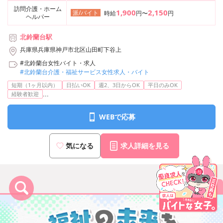
訪問介護・ホーム
1,900
2,150
派/バイト
時給
円〜
円
ヘルパー
北鈴蘭台駅
兵庫県兵庫県神戸市北区山田町下谷上
#北鈴蘭台女性バイト・求人
#北鈴蘭台介護・福祉サービス女性求人・バイト
短期（1ヶ月以内）
日払いOK
週2、3日からOK
平日のみOK
...
経験者歓迎
WEBで応募
気になる
求人詳細を見る
まとめて応募