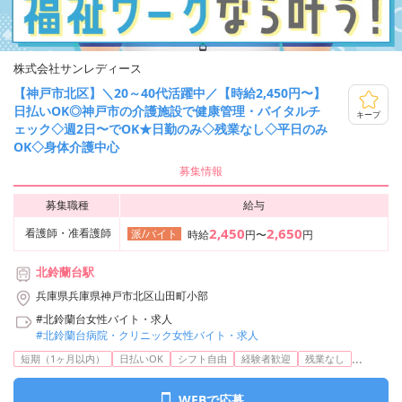
株式会社サンレディース
【神戸市北区】＼20～40代活躍中／【時給2,450円〜】
日払いOK◎神戸市の介護施設で健康管理・バイタルチ
キープ
ェック◇週2日〜でOK★日勤のみ◇残業なし◇平日のみ
OK◇身体介護中心
募集情報
募集職種
給与
2,450
2,650
看護師・准看護師
派/バイト
時給
円〜
円
北鈴蘭台駅
兵庫県兵庫県神戸市北区山田町小部
#北鈴蘭台女性バイト・求人
#北鈴蘭台病院・クリニック女性バイト・求人
...
短期（1ヶ月以内）
日払いOK
シフト自由
経験者歓迎
残業なし
WEBで応募