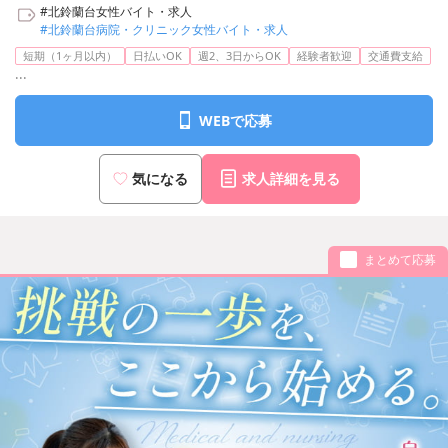
#北鈴蘭台女性バイト・求人
#北鈴蘭台病院・クリニック女性バイト・求人
短期（1ヶ月以内）
日払いOK
週2、3日からOK
経験者歓迎
交通費支給
...
WEBで応募
気になる
求人詳細を見る
まとめて応募