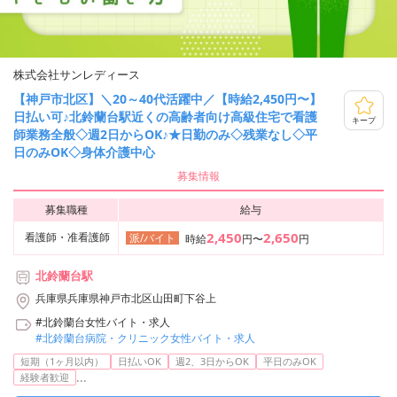
株式会社サンレディース
【神戸市北区】＼20～40代活躍中／【時給2,450円〜】
日払い可♪北鈴蘭台駅近くの高齢者向け高級住宅で看護
キープ
師業務全般◇週2日からOK♪★日勤のみ◇残業なし◇平
日のみOK◇身体介護中心
募集情報
募集職種
給与
2,450
2,650
看護師・准看護師
派/バイト
時給
円〜
円
北鈴蘭台駅
兵庫県兵庫県神戸市北区山田町下谷上
#北鈴蘭台女性バイト・求人
#北鈴蘭台病院・クリニック女性バイト・求人
短期（1ヶ月以内）
日払いOK
週2、3日からOK
平日のみOK
...
経験者歓迎