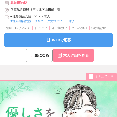
北鈴蘭台駅
兵庫県兵庫県神戸市北区山田町小部
#北鈴蘭台女性バイト・求人
#北鈴蘭台病院・クリニック女性バイト・求人
...
短期（1ヶ月以内）
日払いOK
即日勤務OK
平日のみOK
経験者歓迎
WEBで応募
気になる
求人詳細を見る
まとめて応募