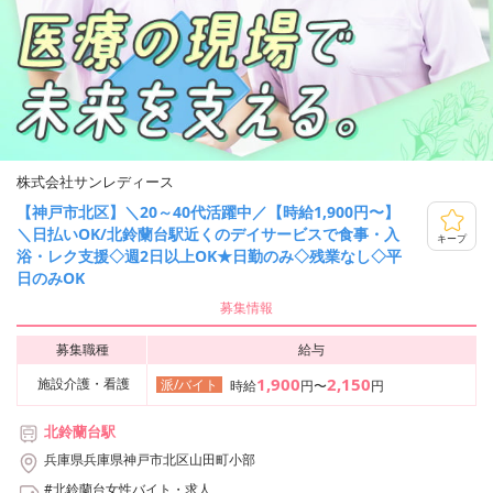
株式会社サンレディース
【神戸市北区】＼20～40代活躍中／【時給1,900円〜】
＼日払いOK/北鈴蘭台駅近くのデイサービスで食事・入
キープ
浴・レク支援◇週2日以上OK★日勤のみ◇残業なし◇平
日のみOK
募集情報
募集職種
給与
1,900
2,150
施設介護・看護
派/バイト
時給
円〜
円
北鈴蘭台駅
兵庫県兵庫県神戸市北区山田町小部
#北鈴蘭台女性バイト・求人