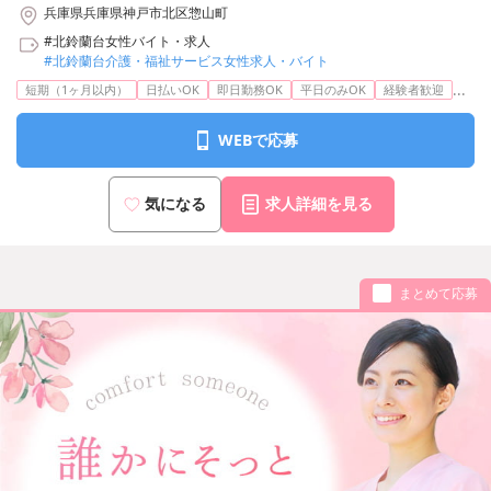
兵庫県兵庫県神戸市北区惣山町
#北鈴蘭台女性バイト・求人
#北鈴蘭台介護・福祉サービス女性求人・バイト
...
短期（1ヶ月以内）
日払いOK
即日勤務OK
平日のみOK
経験者歓迎
WEBで応募
気になる
求人詳細を見る
まとめて応募