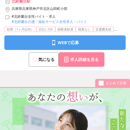
北鈴蘭台駅
兵庫県兵庫県神戸市北区山田町小部
#北鈴蘭台女性バイト・求人
#北鈴蘭台介護・福祉サービス女性求人・バイト
...
短期（1ヶ月以内）
日払いOK
経験者歓迎
残業なし
交通費支給
WEBで応募
気になる
求人詳細を見る
まとめて応募