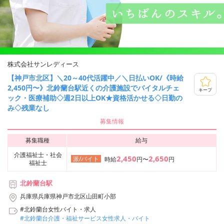
株式会社サンレディース
【神戸市北区】＼20～40代活躍中／＼日払いOK/《時給
2,450円〜》北鈴蘭台駅近くの介護施設でバイタルチェ
キープ
ック・医療補助◇週2日以上OK★資格活かせる◇日勤の
み◇残業なし
募集情報
募集職種
給与
介護福祉士・社会
2,450
2,650
派/バイト
時給
円〜
円
福祉士
北鈴蘭台駅
兵庫県兵庫県神戸市北区山田町小部
#北鈴蘭台女性バイト・求人
#北鈴蘭台介護・福祉サービス女性求人・バイト