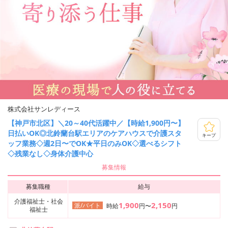
株式会社サンレディース
【神戸市北区】＼20～40代活躍中／【時給1,900円〜】
日払いOK◎北鈴蘭台駅エリアのケアハウスで介護スタ
キープ
ッフ業務◇週2日〜でOK★平日のみOK◇選べるシフト
◇残業なし◇身体介護中心
募集情報
募集職種
給与
介護福祉士・社会
1,900
2,150
派/バイト
時給
円〜
円
福祉士