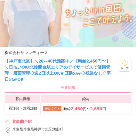
株式会社サンレディース
【神戸市北区】＼20～40代活躍中／【時給2,450円〜】
＼日払いOK/北鈴蘭台駅エリアのデイサービスで健康管
キープ
理・服薬管理◇週2日以上OK★日勤のみ◇残業なし◇平
日のみOK
募集情報
募集職種
給与
2,450
2,650
看護師・准看護師
派/バイト
時給
円〜
円
北鈴蘭台駅
兵庫県兵庫県神戸市北区惣山町