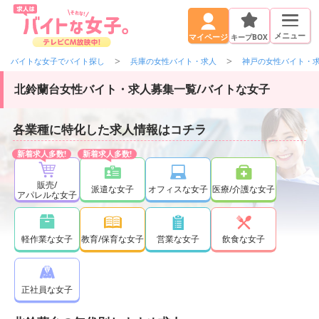
メニュー
キープBOX
マイページ
バイトな女子でバイト探し
兵庫の女性バイト・求人
神戸の女性バイト・
北鈴蘭台女性バイト・求人募集一覧/バイトな女子
各業種に特化した求人情報はコチラ
販売/
派遣な女子
オフィスな女子
医療/介護な女子
アパレルな女子
軽作業な女子
教育/保育な女子
営業な女子
飲食な女子
正社員な女子