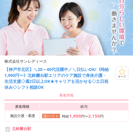
株式会社サンレディース
【神戸市北区】＼20～40代活躍中／＼日払いOK/《時給
1,900円〜》北鈴蘭台駅エリアのケア施設で身体介護・
キープ
生活支援◇週2日以上OK★キャリアを活かせる◇土日祝
休み◇シフト相談OK
募集情報
募集職種
給与
1,900
2,150
施設介護・看護
派/バイト
時給
円〜
円
北鈴蘭台駅