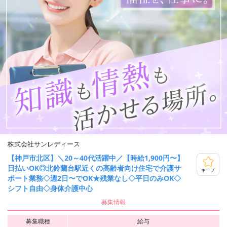
株式会社サンレディース
【神戸市北区】＼20～40代活躍中／【時給1,900円〜】
日払いOK◎北鈴蘭台駅近くの高齢者向け住宅で介護サ
キープ
ポート業務◇週2日〜でOK★残業なし◇平日のみOK◇
シフト自由◇身体介護中心
募集情報
募集職種
給与