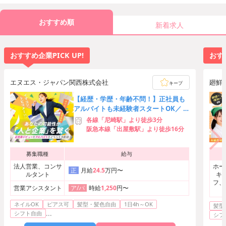
おすすめ順
新着求人
おすすめ企業PICK UP!
おすす
エヌエス・ジャパン関西株式会社
廻鮮
キープ
【経歴・学歴・年齢不問！】正社員も
アルバイトも未経験者スタートOK／ 資
格・役職・家族手当あり◎
各線「尼崎駅」より徒歩3分
阪急本線「出屋敷駅」より徒歩16分
募集職種
給与
法人営業、コンサ
ホー
月給
24.5
万円〜
正
ルタント
キ
フ、
営業アシスタント
時給
1,250
円〜
ア/パ
ネイルOK
ピアス可
髪型・髪色自由
1日4h～OK
髪型
...
シフト自由
シフ