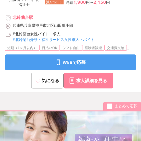
1,900
2,150
派/バイト
時給
円〜
円
福祉士
北鈴蘭台駅
兵庫県兵庫県神戸市北区山田町小部
#北鈴蘭台女性バイト・求人
#北鈴蘭台介護・福祉サービス女性求人・バイト
...
短期（1ヶ月以内）
日払いOK
シフト自由
経験者歓迎
交通費支給
WEBで応募
気になる
求人詳細を見る
まとめて応募