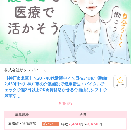
株式会社サンレディース
【神戸市北区】＼20～40代活躍中／＼日払いOK/《時給
2,450円〜》神戸市の介護施設で健康管理・バイタルチ
キープ
ェック◇週2日以上OK★資格活かせる◇自由なシフト◇
残業なし
募集情報
募集職種
給与
2,450
2,650
看護師・准看護師
派/バイト
時給
円〜
円