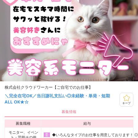
株式会社クラウドワーカー【ご自宅でのお仕事】
＼完全在宅OK／当日謝礼支払い◎未経験・単発・短期
ALL OK★☆
キープ
募集情報
募集職種
給与
モニター、イベン
◆いろんなタイプのお仕事を用意しております！ ◎コス
委
ト・芸能その他