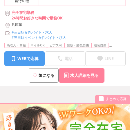
能その他
完全在宅勤務
24時間お好きな時間で勤務OK
兵庫県
#三田駅女性バイト・求人
#三田駅イベント女性バイト・求人
...
高収入・高額
ネイルOK
ピアス可
髪型・髪色自由
服装自由
WEBで応募
電話
LINE
気になる
求人詳細を見る
まとめて応募