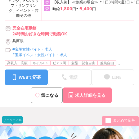
ピング、PRスタッ
【収入例】 ≪副業の場合≫ ＊1日3時間×週3日＋1日
委
フ・サンプリン
1,800
5,400
委
時給
円〜
円
グ、イベント・芸
能その他
完全在宅勤務
24時間お好きな時間で勤務OK
兵庫県
#宝塚女性バイト・求人
#宝塚イベント女性バイト・求人
...
高収入・高額
ネイルOK
ピアス可
髪型・髪色自由
服装自由
WEBで応募
電話
LINE
気になる
求人詳細を見る
リニューアル
まとめて応募