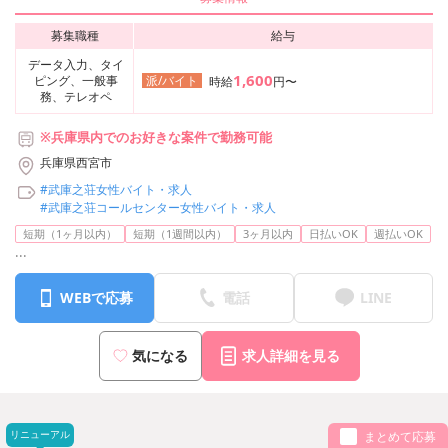
募集職種
給与
データ入力、タイ
1,600
ピング、一般事
派/バイト
時給
円〜
務、テレオペ
※兵庫県内でのお好きな案件で勤務可能
兵庫県西宮市
#武庫之荘女性バイト・求人
#武庫之荘コールセンター女性バイト・求人
短期（1ヶ月以内）
短期（1週間以内）
3ヶ月以内
日払いOK
週払いOK
...
WEBで応募
電話
LINE
気になる
求人詳細を見る
リニューアル
まとめて応募