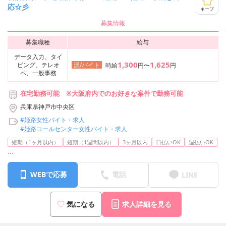
応☆彡
キープ
募集情報
募集職種
給与
データ入力、タイ
1,300
1,625
ピング、テレオ
派/バイト
時給
円〜
円
ペ、一般事務
在宅勤務可能 ※大阪府内でのお好きな案件で勤務可能
兵庫県神戸市中央区
#姫路女性バイト・求人
#姫路コールセンター女性バイト・求人
短期（1ヶ月以内）
短期（1週間以内）
3ヶ月以内
日払いOK
週払いOK
...
WEBで応募
電話
LINE
気になる
求人詳細を見る