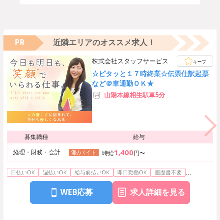
PR
近隣エリアのオススメ求人！
株式会社スタッフサービス
キープ
☆ピタッと１７時終業☆伝票仕訳起票
など＠車通勤ＯＫ★
山陽本線相生駅車5分
募集職種
給与
1,400
経理・財務・会計
派/バイト
時給
円〜
...
日払いOK
週払いOK
給与前払いOK
即日勤務OK
履歴書不要
WEB応募
求人詳細を見る