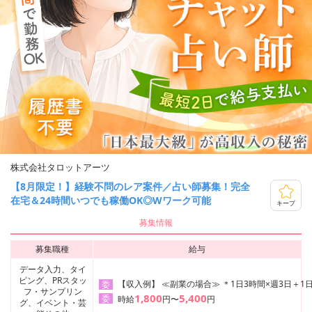
株式会社タロットアーツ
【8月限定！】経験不問のレア案件／占い師募集！完全
在宅＆24時間いつでも稼働OK◎Wワーク可能
キープ
募集情報
募集職種
給与
データ入力、タイ
ピング、PRスタッ
【収入例】 ≪副業の場合≫ ＊1日3時間×週3日＋1日
委
フ・サンプリン
1,800
5,400
委
時給
円〜
円
グ、イベント・芸