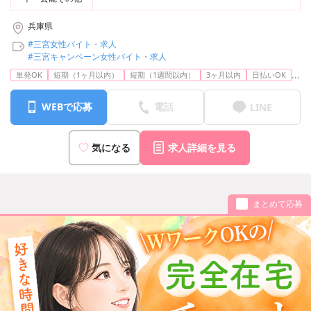
兵庫県
#三宮女性バイト・求人
#三宮キャンペーン女性バイト・求人
...
単発OK
短期（1ヶ月以内）
短期（1週間以内）
3ヶ月以内
日払いOK
WEBで応募
電話
LINE
気になる
求人詳細を見る
まとめて応募