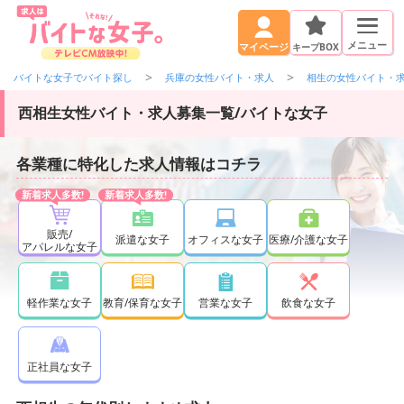
メニュー
キープBOX
マイページ
バイトな女子でバイト探し
兵庫の女性バイト・求人
相生の女性バイト・
西相生女性バイト・求人募集一覧/バイトな女子
各業種に特化した求人情報はコチラ
販売/
派遣な女子
オフィスな女子
医療/介護な女子
アパレルな女子
軽作業な女子
教育/保育な女子
営業な女子
飲食な女子
正社員な女子