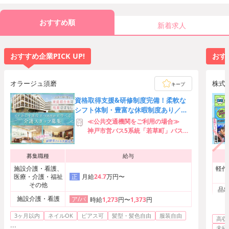
おすすめ順
新着求人
おすすめ企業PICK UP!
おすす
オラージュ須磨
株式
キープ
資格取得支援&研修制度完備！柔軟な
シフト体制・豊富な休暇制度あり／規
定範囲内であればオシャレもOK◎
≪公共交通機関をご利用の場合≫
神戸市営バス5系統「若草町」バス停
より徒歩8分
≪お車をご利用の場合≫
募集職種
給与
阪神高速31号神戸山手線「白川南」
IC（出口）より車で5分
施設介護・看護、
軽作
医療・介護・福祉
月給
24.7
万円〜
正
その他
品出
施設介護・看護
ア/パ
時給
1,273
円〜
1,373
円
3ヶ月以内
ネイルOK
ピアス可
髪型・髪色自由
服装自由
高収
...
未経