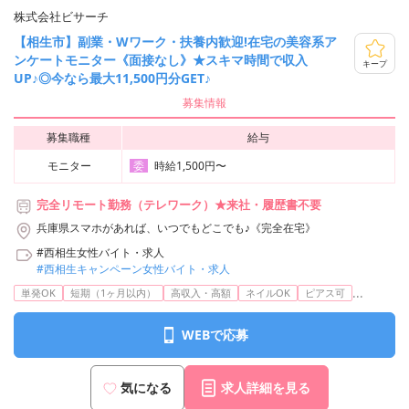
株式会社ビサーチ
【相生市】副業・Wワーク・扶養内歓迎!在宅の美容系ア
ンケートモニター《面接なし》★スキマ時間で収入
キープ
UP♪◎今なら最大11,500円分GET♪
募集情報
募集職種
給与
モニター
時給1,500円〜
委
完全リモート勤務（テレワーク）★来社・履歴書不要
兵庫県スマホがあれば、いつでもどこでも♪《完全在宅》
#西相生女性バイト・求人
#西相生キャンペーン女性バイト・求人
...
単発OK
短期（1ヶ月以内）
高収入・高額
ネイルOK
ピアス可
WEBで応募
気になる
求人詳細を見る