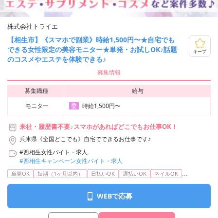
株式会社トライエ
【相生市】《スマホで副業》時給1,500円〜★自宅でも
できる女性限定の美容モニター★単発・お試しOK♪話題
キープ
のコスメやエステを体験できる♪
募集情報
募集職種
給与
モニター
時給1,500円〜
委
来社・履歴書不要♪スマホがあればどこでもお仕事OK！
兵庫県《全国どこでも》自宅でできるお仕事です♪
#西相生女性バイト・求人
#西相生キャンペーン女性バイト・求人
...
単発OK
短期（1ヶ月以内）
日払いOK
週払いOK
ネイルOK
WEBで応募