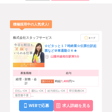
積極採用中の人気求人!
株式会社スタッフサービス
キープ
☆ピタッと１７時終業☆伝票仕訳起
票など＠車通勤ＯＫ★
山陽本線相生駅車5分
募集職種
給与
経理・財務・会
時給
1,400
円〜
派/バイト
計
日払いOK
週払いOK
給与前払いOK
即日勤務OK
...
履歴書不要
WEBで応募
求人詳細を見る