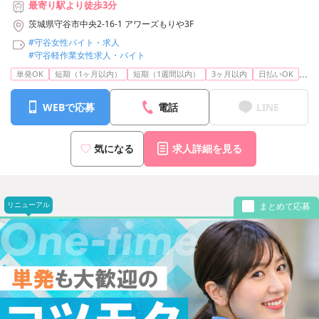
最寄り駅より徒歩3分
茨城県守谷市中央2-16-1 アワーズもりや3F
#守谷女性バイト・求人
#守谷軽作業女性求人・バイト
...
単発OK
短期（1ヶ月以内）
短期（1週間以内）
3ヶ月以内
日払いOK
WEBで応募
電話
LINE
気になる
求人詳細を見る
リニューアル
まとめて応募