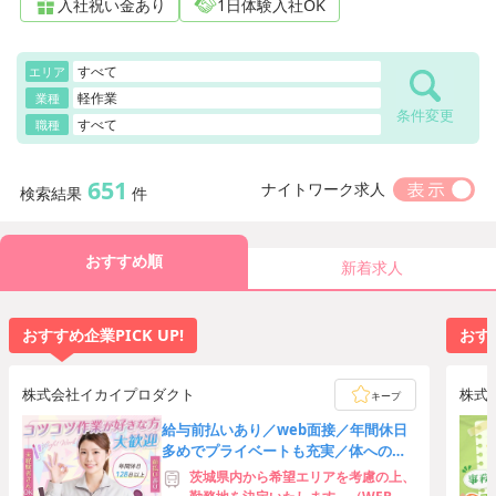
入社祝い金あり
1日体験入社OK
すべて
エリア
軽作業
業種
条件変更
すべて
職種
651
ナイトワーク求人
検索結果
件
おすすめ順
新着求人
おすすめ企業PICK UP!
おすす
株式会社イカイプロダクト
株式
キープ
給与前払いあり／web面接／年間休日
多めでプライベートも充実／体への負
担少なめのお仕事多数
茨城県内から希望エリアを考慮の上、