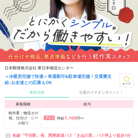
日本郵便株式会社 東日本物流センター
＜冷暖房完備で快適＞車通勤可&駐車場完備！交通費支
給♪お友達との応募もOK
キープ
募集情報
企業のイチオシポイント！
募集職種
給与
軽作業・物流その
1,100
他、仕分け・シー
ア/パ
時給
円〜
ル貼り
各線「守谷駅」発、関東鉄道バス「きぬの里」バス停より徒歩1分