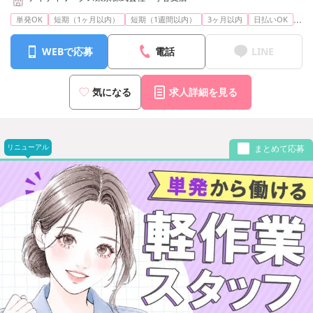
...
単発OK
短期（1ヶ月以内）
短期（1週間以内）
3ヶ月以内
日払いOK
WEBで応募
電話
LINE
気になる
求人詳細を見る
リニューアル
まとめて応募