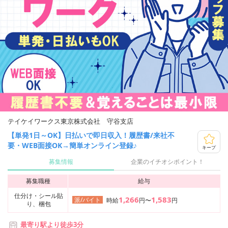
テイケイワークス東京株式会社 守谷支店
【単発1日～OK】日払いで即日収入！履歴書/来社不
要・WEB面接OK→簡単オンライン登録♪
キープ
募集情報
企業のイチオシポイント！
募集職種
給与
仕分け・シール貼
1,266
1,583
派/バイト
時給
円〜
円
り、梱包
最寄り駅より徒歩3分