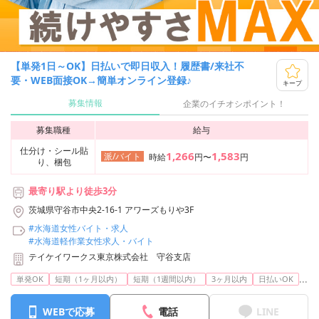
【単発1日～OK】日払いで即日収入！履歴書/来社不
要・WEB面接OK→簡単オンライン登録♪
キープ
募集情報
企業のイチオシポイント！
募集職種
給与
仕分け・シール貼
1,266
1,583
派/バイト
時給
円〜
円
り、梱包
最寄り駅より徒歩3分
茨城県守谷市中央2-16-1 アワーズもりや3F
#水海道女性バイト・求人
#水海道軽作業女性求人・バイト
テイケイワークス東京株式会社 守谷支店
...
単発OK
短期（1ヶ月以内）
短期（1週間以内）
3ヶ月以内
日払いOK
WEBで応募
電話
LINE