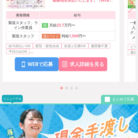
勤務地を決定いたします。（WEB面
接実施中）
募集職種
給与
製造スタッフ、ラ
一般
月給
23.7
万円〜
契
イン作業員
入
グ、
製造スタッフ
時給
1,500
円〜
派/バイト
メ
給与前払いOK
髪型・髪色自由
友達と応募OK
履歴書不要
ピア
...
平日のみOK
週2
WEBで応募
求人詳細を見る
リニューアル
まとめて応募