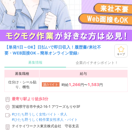
【単発1日～OK】日払いで即日収入！履歴書/来社不
要・WEB面接OK→簡単オンライン登録♪
キープ
募集情報
企業のイチオシポイント！
募集職種
給与
仕分け・シール貼
1,266
1,583
派/バイト
時給
円〜
円
り、梱包
最寄り駅より徒歩3分
茨城県守谷市中央2-16-1 アワーズもりや3F
#ひたち野うしく女性バイト・求人
#ひたち野うしく軽作業女性求人・バイト
テイケイワークス東京株式会社 守谷支店