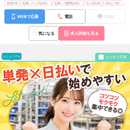
...
単発OK
短期（1ヶ月以内）
短期（1週間以内）
3ヶ月以内
日払いOK
WEBで応募
電話
LINE
気になる
求人詳細を見る
リニューアル
まとめて応募