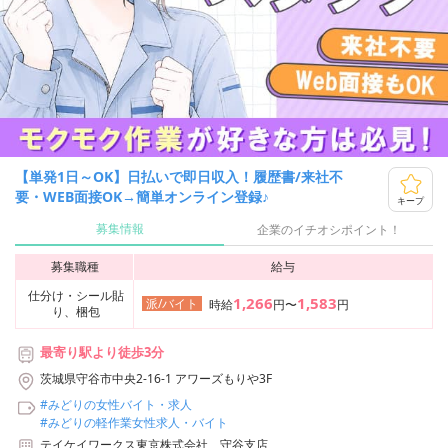
【単発1日～OK】日払いで即日収入！履歴書/来社不
要・WEB面接OK→簡単オンライン登録♪
キープ
募集情報
企業のイチオシポイント！
募集職種
給与
仕分け・シール貼
1,266
1,583
派/バイト
時給
円〜
円
り、梱包
最寄り駅より徒歩3分
茨城県守谷市中央2-16-1 アワーズもりや3F
#みどりの女性バイト・求人
#みどりの軽作業女性求人・バイト
テイケイワークス東京株式会社 守谷支店