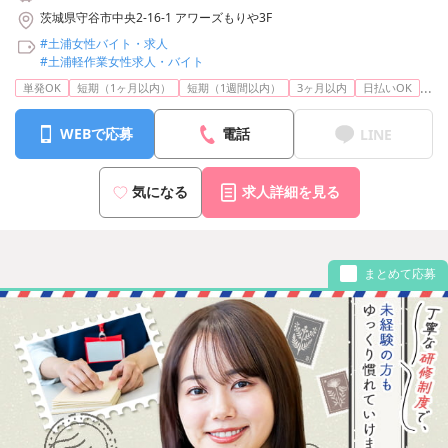
茨城県守谷市中央2-16-1 アワーズもりや3F
#土浦女性バイト・求人
#土浦軽作業女性求人・バイト
...
単発OK
短期（1ヶ月以内）
短期（1週間以内）
3ヶ月以内
日払いOK
WEBで応募
電話
LINE
気になる
求人詳細を見る
まとめて応募