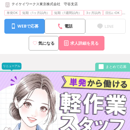
テイケイワークス東京株式会社 守谷支店
...
単発OK
短期（1ヶ月以内）
短期（1週間以内）
3ヶ月以内
日払いOK
WEBで応募
電話
LINE
気になる
求人詳細を見る
リニューアル
まとめて応募