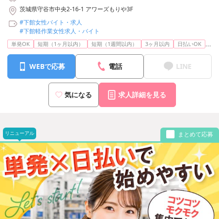
茨城県守谷市中央2-16-1 アワーズもりや3F
#下館女性バイト・求人
#下館軽作業女性求人・バイト
...
単発OK
短期（1ヶ月以内）
短期（1週間以内）
3ヶ月以内
日払いOK
WEBで応募
電話
LINE
気になる
求人詳細を見る
リニューアル
まとめて応募