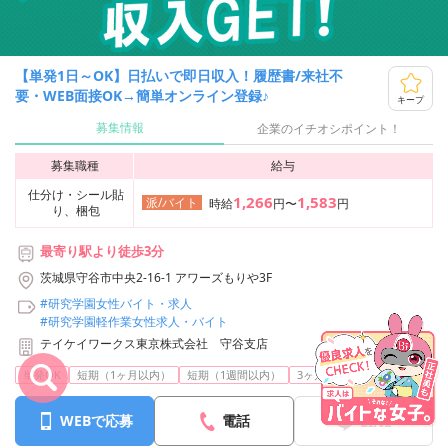
【単発1日～OK】日払いで即日収入！履歴書/来社不
要・WEB面接OK→簡単オンライン登録♪
キープ
募集情報
企業のイチオシポイント！
募集職種
給与
仕分け・シール貼
1,266
1,583
派/バイト
時給
円〜
円
り、梱包
最寄り駅より徒歩3分
茨城県守谷市中央2-16-1 アワーズもりや3F
#研究学園女性バイト・求人
#研究学園軽作業女性求人・バイト
テイケイワークス東京株式会社 守谷支店
...
単発OK
短期（1ヶ月以内）
短期（1週間以内）
3ヶ月以内
日払いOK
WEBで応募
電話
LINE