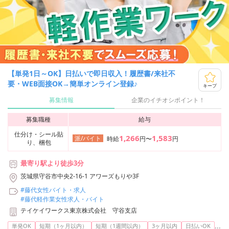
【単発1日～OK】日払いで即日収入！履歴書/来社不
要・WEB面接OK→簡単オンライン登録♪
キープ
募集情報
企業のイチオシポイント！
募集職種
給与
仕分け・シール貼
1,266
1,583
派/バイト
時給
円〜
円
り、梱包
最寄り駅より徒歩3分
茨城県守谷市中央2-16-1 アワーズもりや3F
#藤代女性バイト・求人
#藤代軽作業女性求人・バイト
テイケイワークス東京株式会社 守谷支店
...
単発OK
短期（1ヶ月以内）
短期（1週間以内）
3ヶ月以内
日払いOK