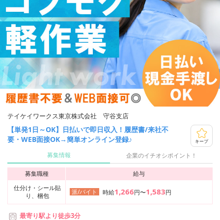
テイケイワークス東京株式会社 守谷支店
【単発1日～OK】日払いで即日収入！履歴書/来社不
要・WEB面接OK→簡単オンライン登録♪
キープ
募集情報
企業のイチオシポイント！
募集職種
給与
仕分け・シール貼
1,266
1,583
派/バイト
時給
円〜
円
り、梱包
最寄り駅より徒歩3分