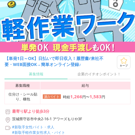
【単発1日～OK】日払いで即日収入！履歴書/来社不
要・WEB面接OK→簡単オンライン登録♪
キープ
募集情報
企業のイチオシポイント！
募集職種
給与
仕分け・シール貼
1,266
1,583
派/バイト
時給
円〜
円
り、梱包
最寄り駅より徒歩3分
茨城県守谷市中央2-16-1 アワーズもりや3F
#新取手女性バイト・求人
#新取手軽作業女性求人・バイト