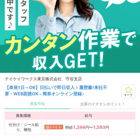
テイケイワークス東京株式会社 守谷支店
【単発1日～OK】日払いで即日収入！履歴書/来社不
要・WEB面接OK→簡単オンライン登録♪
キープ
募集情報
企業のイチオシポイント！
募集職種
給与
仕分け・シール貼
1,266
1,583
派/バイト
時給
円〜
円
り、梱包