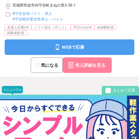
茨城県常総市内守谷町きぬの里3-38-1
#守谷女性バイト・求人
#守谷軽作業女性求人・バイト
友達と応募OK
シフト提出（月ごと）
平日のみOK
未経験歓迎
...
経験者歓迎
WEBで応募
気になる
求人詳細を見る
リニューアル
まとめて応募