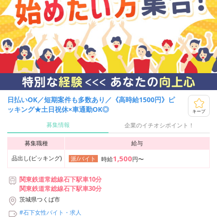
日払いOK／短期案件も多数あり／《高時給1500円》ピ
ッキング★土日祝休×車通勤OK◎
キープ
募集情報
企業のイチオシポイント！
募集職種
給与
1,500
品出し(ピッキング)
派/バイト
時給
円〜
関東鉄道常総線石下駅車10分
関東鉄道常総線石下駅車30分
茨城県つくば市
#石下女性バイト・求人