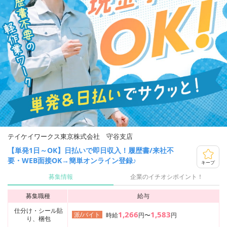
テイケイワークス東京株式会社 守谷支店
【単発1日～OK】日払いで即日収入！履歴書/来社不
要・WEB面接OK→簡単オンライン登録♪
キープ
募集情報
企業のイチオシポイント！
募集職種
給与
仕分け・シール貼
1,266
1,583
派/バイト
時給
円〜
円
り、梱包