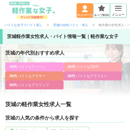
メニュー
キープBOX
マイページ
バイトな女子でバイト探し
茨城の女性バイト・求人
軽作業の女性求人・
茨城軽作業女性求人・バイト情報一覧｜軽作業な女子
茨城の年代別おすすめ求人
10代
バイトなティーン
20代
バイトなZ世代
30代
バイトなアラサー
40代
バイトなアラフォー
50代
バイトなアラフィフ
茨城の軽作業女性求人一覧
茨城の人気の条件から求人を探す