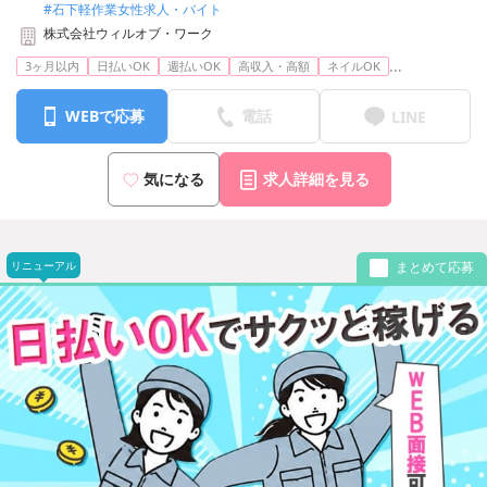
#石下軽作業女性求人・バイト
株式会社ウィルオブ・ワーク
...
3ヶ月以内
日払いOK
週払いOK
高収入・高額
ネイルOK
WEBで応募
電話
LINE
気になる
求人詳細を見る
リニューアル
まとめて応募