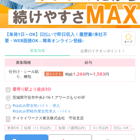
【単発1日～OK】日払いで即日収入！履歴書/来社不
要・WEB面接OK→簡単オンライン登録♪
キープ
募集情報
企業のイチオシポイント！
募集職種
給与
仕分け・シール貼
1,266
1,583
派/バイト
時給
円〜
円
り、梱包
最寄り駅より徒歩3分
茨城県守谷市中央2-16-1 アワーズもりや3F
#ゆめみ野女性バイト・求人
#ゆめみ野軽作業女性求人・バイト
テイケイワークス東京株式会社 守谷支店
...
単発OK
短期（1ヶ月以内）
短期（1週間以内）
3ヶ月以内
日払いOK