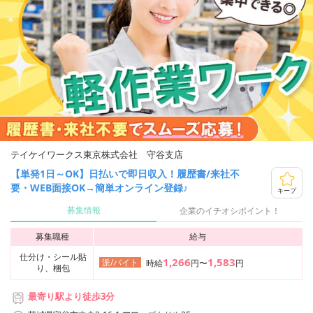
テイケイワークス東京株式会社 守谷支店
【単発1日～OK】日払いで即日収入！履歴書/来社不
要・WEB面接OK→簡単オンライン登録♪
キープ
募集情報
企業のイチオシポイント！
募集職種
給与
仕分け・シール貼
1,266
1,583
派/バイト
時給
円〜
円
り、梱包
最寄り駅より徒歩3分