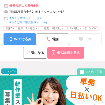
最寄り駅より徒歩3分
茨城県守谷市中央2-16-1 アワーズもりや3F
#つくば女性バイト・求人
#つくば軽作業女性求人・バイト
...
単発OK
短期（1ヶ月以内）
短期（1週間以内）
3ヶ月以内
日払いOK
WEBで応募
電話
LINE
気になる
求人詳細を見る
リニューアル
まとめて応募