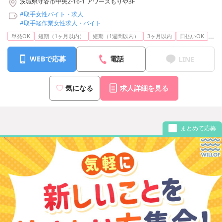
茨城県守谷市中央2-16-1 アワーズもりや3F
#取手女性バイト・求人
#取手軽作業女性求人・バイト
...
単発OK
短期（1ヶ月以内）
短期（1週間以内）
3ヶ月以内
日払いOK
WEBで応募
電話
LINE
気になる
求人詳細を見る
まとめて応募