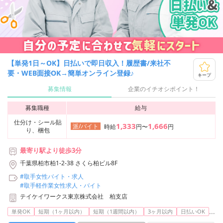
【単発1日～OK】日払いで即日収入！履歴書/来社不
要・WEB面接OK→簡単オンライン登録♪
キープ
募集情報
企業のイチオシポイント！
募集職種
給与
仕分け・シール貼
1,333
1,666
派/バイト
時給
円〜
円
り、梱包
最寄り駅より徒歩3分
千葉県柏市柏1-2-38 さくら柏ビル8F
#取手女性バイト・求人
#取手軽作業女性求人・バイト
テイケイワークス東京株式会社 柏支店
...
単発OK
短期（1ヶ月以内）
短期（1週間以内）
3ヶ月以内
日払いOK