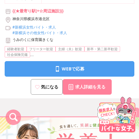
{{★最寄り駅(+☆周辺施設)}}
神奈川県横浜市港北区
#新横浜女性バイト・求人
#新横浜その他女性バイト・求人
うみのくに保育園きくな
経験者歓迎
フリーター歓迎
主婦（夫）歓迎
新卒・第二新卒歓迎
...
社会保険完備
WEBで応募
気になる
求人詳細を見る
まとめて応募