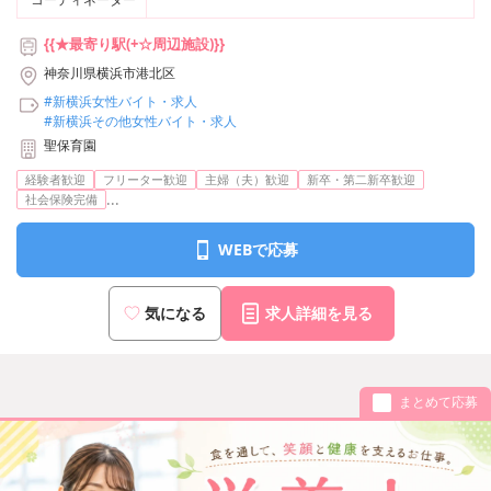
{{★最寄り駅(+☆周辺施設)}}
神奈川県横浜市港北区
#新横浜女性バイト・求人
#新横浜その他女性バイト・求人
聖保育園
経験者歓迎
フリーター歓迎
主婦（夫）歓迎
新卒・第二新卒歓迎
...
社会保険完備
WEBで応募
気になる
求人詳細を見る
まとめて応募