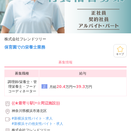
株式会社フレンドツリー
保育園での栄養士業務
キープ
募集情報
募集職種
給与
調理師/栄養士・管
20.4
39.3
理栄養士・フード
正
月給
万円〜
万円
コーディネーター
{{★最寄り駅(+☆周辺施設)}}
神奈川県横浜市港北区
#新横浜女性バイト・求人
#新横浜その他女性バイト・求人
株式会社フレンドツリー