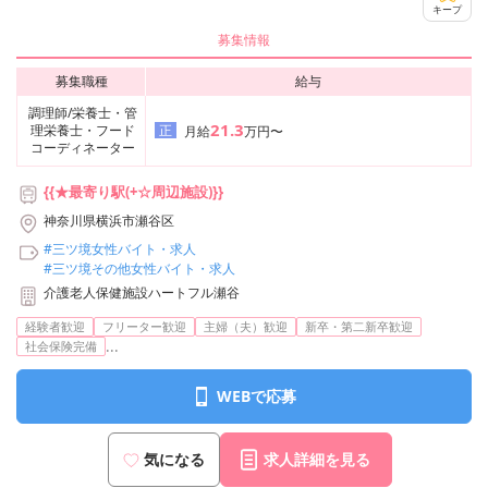
キープ
募集情報
募集職種
給与
調理師/栄養士・管
21.3
理栄養士・フード
正
月給
万円〜
コーディネーター
{{★最寄り駅(+☆周辺施設)}}
神奈川県横浜市瀬谷区
#三ツ境女性バイト・求人
#三ツ境その他女性バイト・求人
介護老人保健施設ハートフル瀬谷
経験者歓迎
フリーター歓迎
主婦（夫）歓迎
新卒・第二新卒歓迎
...
社会保険完備
WEBで応募
気になる
求人詳細を見る