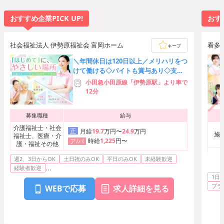
おすすめ企業PICK UP!
おすす
社会福祉法人 伊勢原福祉会 富岡ホーム
看多
キープ
ン け
＼年間休日は120日以上／メリハリをつ
けて働ける◇バイトも賞与あり◇支援
制度で上位資格の取得も可能♪
小田急小田原線「伊勢原駅」より車で
12分
募集職種
給与
介護福祉士・社会
正
月給
19.7
万円〜
24.9
万円
施
福祉士、医療・介
時給
1,225
円〜
ア/パ
護・福祉その他
週2、3日からOK
土日祝のみOK
平日のみOK
未経験歓迎
看護
...
経験者歓迎
1日4
医療
ブラ
WEBで応募
求人詳細を見る