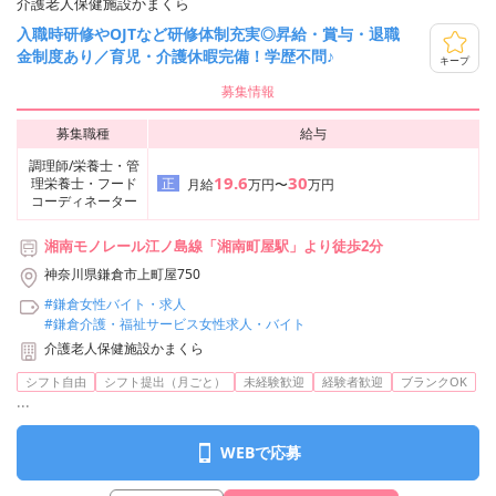
介護老人保健施設かまくら
入職時研修やOJTなど研修体制充実◎昇給・賞与・退職
金制度あり／育児・介護休暇完備！学歴不問♪
キープ
募集情報
募集職種
給与
調理師/栄養士・管
19.6
30
理栄養士・フード
正
月給
万円〜
万円
コーディネーター
湘南モノレール江ノ島線「湘南町屋駅」より徒歩2分
神奈川県鎌倉市上町屋750
#鎌倉女性バイト・求人
#鎌倉介護・福祉サービス女性求人・バイト
介護老人保健施設かまくら
シフト自由
シフト提出（月ごと）
未経験歓迎
経験者歓迎
ブランクOK
...
WEBで応募