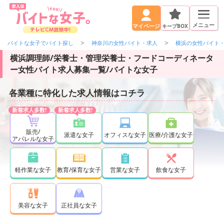
メニュー
キープBOX
マイページ
バイトな女子でバイト探し
神奈川の女性バイト・求人
横浜の女性バイト
横浜調理師/栄養士・管理栄養士・フードコーディネータ
ー女性バイト求人募集一覧/バイトな女子
各業種に特化した求人情報はコチラ
販売/
派遣な女子
オフィスな女子
医療/介護な女子
アパレルな女子
軽作業な女子
教育/保育な女子
営業な女子
飲食な女子
正社員な女子
美容な女子