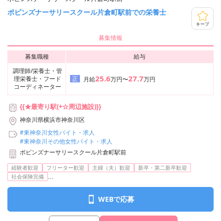
ポピンズナーサリースクール片倉町駅前での栄養士
キープ
募集情報
募集職種
給与
調理師/栄養士・管
25.6
27.7
理栄養士・フード
正
月給
万円〜
万円
コーディネーター
{{★最寄り駅(+☆周辺施設)}}
神奈川県横浜市神奈川区
#東神奈川女性バイト・求人
#東神奈川その他女性バイト・求人
ポピンズナーサリースクール片倉町駅前
経験者歓迎
フリーター歓迎
主婦（夫）歓迎
新卒・第二新卒歓迎
...
社会保険完備
WEBで応募