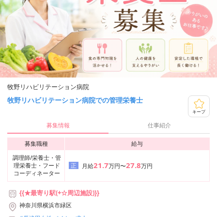
牧野リハビリテーション病院
牧野リハビリテーション病院での管理栄養士
キープ
募集情報
仕事紹介
募集職種
給与
調理師/栄養士・管
21.7
27.8
理栄養士・フード
正
月給
万円〜
万円
コーディネーター
{{★最寄り駅(+☆周辺施設)}}
神奈川県横浜市緑区