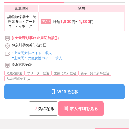
募集職種
給与
調理師/栄養士・管
1,300
1,800
理栄養士・フード
ア/パ
時給
円〜
円
コーディネーター
{{★最寄り駅(+☆周辺施設)}}
神奈川県横浜市港南区
#上大岡女性バイト・求人
#上大岡その他女性バイト・求人
横浜東邦病院
経験者歓迎
フリーター歓迎
主婦（夫）歓迎
新卒・第二新卒歓迎
...
社会保険完備
WEBで応募
気になる
求人詳細を見る