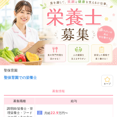
聖保育園
聖保育園での栄養士
キープ
募集情報
募集職種
給与
調理師/栄養士・管
22.9
理栄養士・フード
正
月給
万円〜
コーディネーター