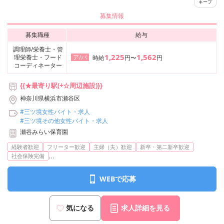
キープ
募集情報
募集職種
給与
調理師/栄養士・管
1,225
1,562
理栄養士・フード
ア/パ
時給
円〜
円
コーディネーター
{{★最寄り駅(+☆周辺施設)}}
神奈川県横浜市瀬谷区
#三ツ境女性バイト・求人
#三ツ境その他女性バイト・求人
瀬谷みらい保育園
経験者歓迎
フリーター歓迎
主婦（夫）歓迎
新卒・第二新卒歓迎
...
社会保険完備
WEBで応募
気になる
求人詳細を見る