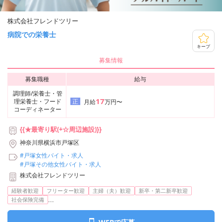
株式会社フレンドツリー
病院での栄養士
キープ
募集情報
募集職種
給与
調理師/栄養士・管
17
理栄養士・フード
正
月給
万円〜
コーディネーター
{{★最寄り駅(+☆周辺施設)}}
神奈川県横浜市戸塚区
#戸塚女性バイト・求人
#戸塚その他女性バイト・求人
株式会社フレンドツリー
経験者歓迎
フリーター歓迎
主婦（夫）歓迎
新卒・第二新卒歓迎
...
社会保険完備