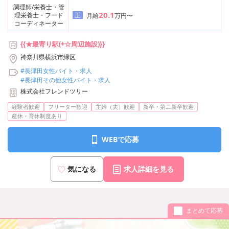
調理師/栄養士・管
20.1
理栄養士・フード
正
月給
万円〜
コーディネーター
{{★最寄り駅(+☆周辺施設)}}
神奈川県横浜市緑区
#長津田女性バイト・求人
#長津田その他女性バイト・求人
株式会社フレンドツリー
経験者歓迎
フリーター歓迎
主婦（夫）歓迎
新卒・第二新卒歓迎
産休・育休制度あり
WEBで応募
気になる
求人詳細を見る
まとめて応募