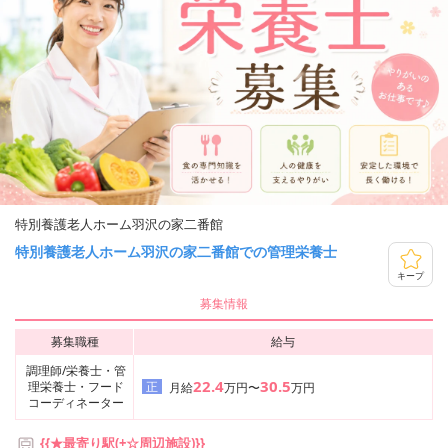
特別養護老人ホーム羽沢の家二番館
特別養護老人ホーム羽沢の家二番館での管理栄養士
キープ
募集情報
募集職種
給与
調理師/栄養士・管
22.4
30.5
理栄養士・フード
正
月給
万円〜
万円
コーディネーター
{{★最寄り駅(+☆周辺施設)}}