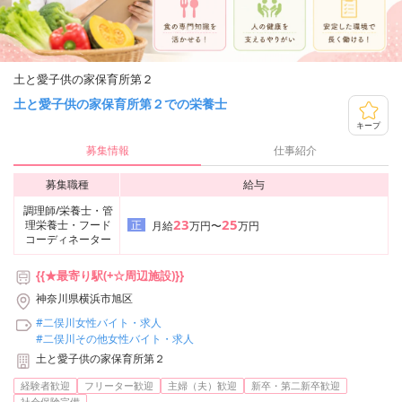
土と愛子供の家保育所第２
土と愛子供の家保育所第２での栄養士
キープ
募集情報
仕事紹介
募集職種
給与
調理師/栄養士・管
23
25
理栄養士・フード
正
月給
万円〜
万円
コーディネーター
{{★最寄り駅(+☆周辺施設)}}
神奈川県横浜市旭区
#二俣川女性バイト・求人
#二俣川その他女性バイト・求人
土と愛子供の家保育所第２
経験者歓迎
フリーター歓迎
主婦（夫）歓迎
新卒・第二新卒歓迎
社会保険完備