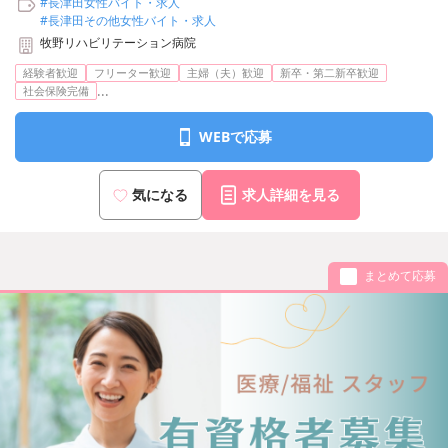
#長津田女性バイト・求人
#長津田その他女性バイト・求人
牧野リハビリテーション病院
経験者歓迎
フリーター歓迎
主婦（夫）歓迎
新卒・第二新卒歓迎
...
社会保険完備
WEBで応募
気になる
求人詳細を見る
まとめて応募