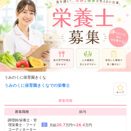
うみのくに保育園きくな
うみのくに保育園きくなでの栄養士
キープ
募集情報
募集職種
給与
調理師/栄養士・管
20.7
26.4
理栄養士・フード
正
月給
万円〜
万円
コーディネーター