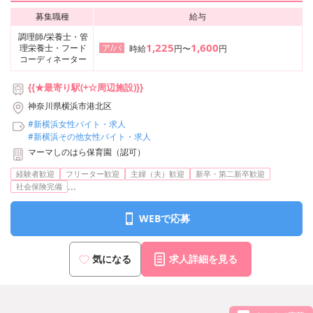
募集職種
給与
調理師/栄養士・管
1,225
1,600
理栄養士・フード
ア/パ
時給
円〜
円
コーディネーター
{{★最寄り駅(+☆周辺施設)}}
神奈川県横浜市港北区
#新横浜女性バイト・求人
#新横浜その他女性バイト・求人
マーマしのはら保育園（認可）
経験者歓迎
フリーター歓迎
主婦（夫）歓迎
新卒・第二新卒歓迎
...
社会保険完備
WEBで応募
気になる
求人詳細を見る