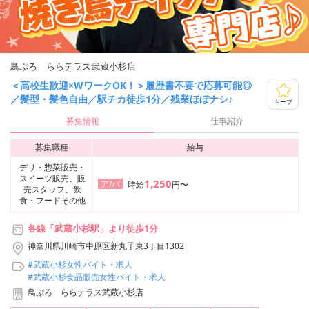
鳥ぷろ ららテラス武蔵小杉店
＜高校生歓迎×WワークOK！＞履歴書不要で応募可能◎
／髪型・髪色自由／駅チカ徒歩1分／残業ほぼナシ♪
キープ
募集情報
仕事紹介
募集職種
給与
デリ・惣菜販売・
スイーツ販売、販
1,250
ア/パ
時給
円〜
売スタッフ、飲
食・フードその他
各線「武蔵小杉駅」より徒歩1分
神奈川県川崎市中原区新丸子東3丁目1302
#武蔵小杉女性バイト・求人
#武蔵小杉食品販売女性バイト・求人
鳥ぷろ ららテラス武蔵小杉店