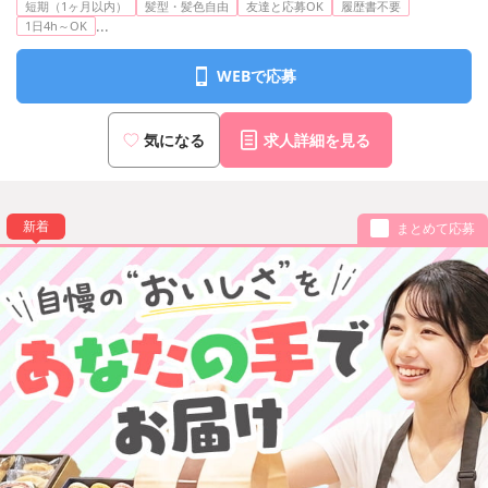
短期（1ヶ月以内）
髪型・髪色自由
友達と応募OK
履歴書不要
...
1日4h～OK
WEBで応募
気になる
求人詳細を見る
新着
まとめて応募