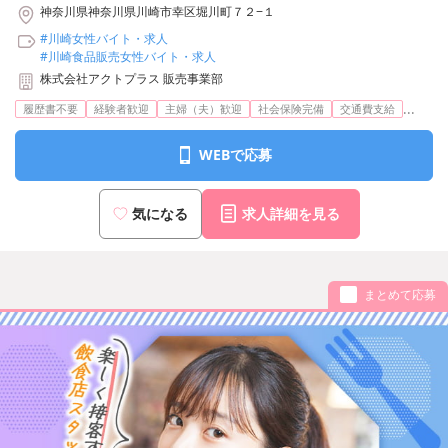
＊JR東海道線・上野東京ライン・京浜東北線・南武線「川崎」駅直
神奈川県神奈川県川崎市幸区堀川町７２−１
結
#川崎女性バイト・求人
＊京浜急行線「京急川崎」駅より徒歩7分
#川崎食品販売女性バイト・求人
株式会社アクトプラス 販売事業部
...
履歴書不要
経験者歓迎
主婦（夫）歓迎
社会保険完備
交通費支給
WEBで応募
気になる
求人詳細を見る
まとめて応募