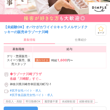
【未経験OK】オバケがカワイイ☆キャラメルサンドク
ッキーの販売＠ラゾーナ川崎
キープ
募集情報
仕事紹介
募集職種
給与
デリ・惣菜販売・
1,600
スイーツ販売、販
派/バイト
時給
円〜
売スタッフ
◆ラゾーナ川崎プラザ
各線「川崎駅」すぐ
京成線「京成川崎駅」より徒歩3分
神奈川県川崎市幸区堀川町72-1
#尻手女性バイト・求人
#尻手食品販売女性バイト・求人
...
高収入・高額
即日勤務OK
履歴書不要
未経験歓迎
経験者歓迎