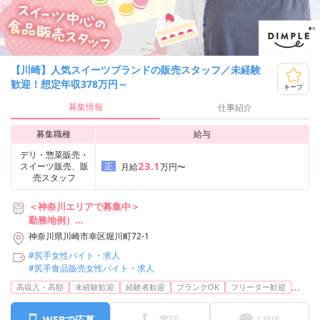
【川崎】人気スイーツブランドの販売スタッフ／未経験
歓迎！想定年収378万円～
キープ
募集情報
仕事紹介
募集職種
給与
デリ・惣菜販売・
23.1
スイーツ販売、販
正
月給
万円〜
売スタッフ
＜神奈川エリアで募集中＞
勤務地例）
◆ラゾーナ川崎プラザ
神奈川県川崎市幸区堀川町72-1
JR 「川崎駅」直結
#尻手女性バイト・求人
京浜急行線「京急川崎駅」より徒歩7分
#尻手食品販売女性バイト・求人
...
※配属先は通勤圏内（片道1時間30分以内を目安）を考慮し決定し
高収入・高額
未経験歓迎
経験者歓迎
ブランクOK
フリーター歓迎
ます
WEBで応募
電話
LINE