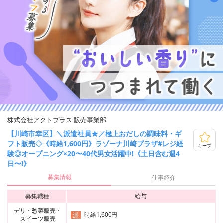
株式会社アクトプラス 販売事業部
【川崎市幸区】＼派遣社員★／極上おだしの調味料・ギ
フト販売◇《時給1,600円》ラゾーナ川崎プラザ#レジ経
キープ
験◎オープニング×20〜40代男女活躍中!《土日含む週4
日〜!》
募集情報
仕事紹介
募集職種
給与
デリ・惣菜販売・
時給1,600円
派
スイーツ販売