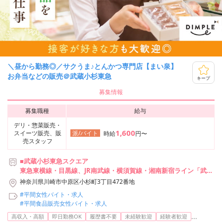
＼昼から勤務◎／サクうま♪とんかつ専門店【まい泉】
お弁当などの販売＠武蔵小杉東急
キープ
募集情報
募集職種
給与
デリ・惣菜販売・
1,600
スイーツ販売、販
派/バイト
時給
円〜
売スタッフ
■武蔵小杉東急スクエア
東急東横線・目黒線、JR南武線・横須賀線・湘南新宿ライン「武蔵
小杉駅」直結
神奈川県川崎市中原区小杉町3丁目472番地
#平間女性バイト・求人
※駅直結で雨の日も通勤便利です♪
#平間食品販売女性バイト・求人
...
高収入・高額
即日勤務OK
履歴書不要
未経験歓迎
経験者歓迎