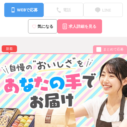
WEBで応募
電話
LINE
気になる
求人詳細を見る
新着
まとめて応募