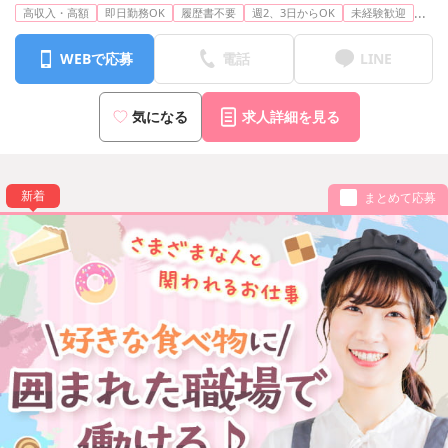
...
高収入・高額
即日勤務OK
履歴書不要
週2、3日からOK
未経験歓迎
WEBで応募
電話
LINE
気になる
求人詳細を見る
新着
まとめて応募