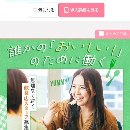
気になる
求人詳細を見る
まとめて応募