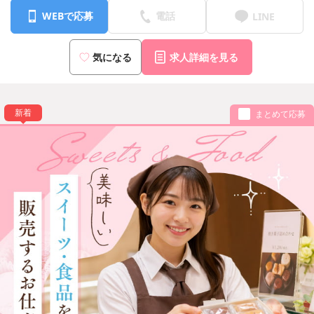
WEBで応募
電話
LINE
気になる
求人詳細を見る
新着
まとめて応募