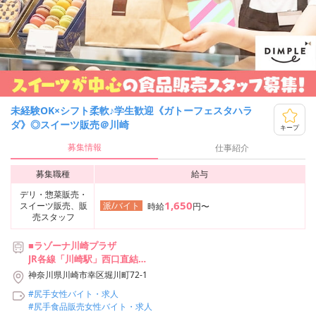
未経験OK×シフト柔軟♪学生歓迎《ガトーフェスタハラ
ダ》◎スイーツ販売＠川崎
キープ
募集情報
仕事紹介
募集職種
給与
デリ・惣菜販売・
1,650
スイーツ販売、販
派/バイト
時給
円〜
売スタッフ
■ラゾーナ川崎プラザ
JR各線「川崎駅」西口直結
京浜急行線「京急川崎駅」徒歩約7分
神奈川県川崎市幸区堀川町72-1
#尻手女性バイト・求人
#尻手食品販売女性バイト・求人