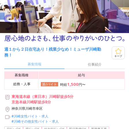
週１から２日在宅あり！残業少なめ！ミューザ川崎勤
務！
キープ
募集情報
仕事紹介
募集職種
給与
1,500
総務・人事
派/バイト
時給
円〜
東海道本線（東日本）川崎駅徒歩5分
京急本線川崎駅徒歩8分
神奈川県川崎市幸区
#川崎女性バイト・求人
#川崎その他女性バイト・求人
...
日払いOK
週払いOK
給与前払いOK
即日勤務OK
履歴書不要