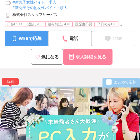
#新丸子女性バイト・求人
#新丸子その他女性バイト・求人
株式会社スタッフサービス
...
日払いOK
週払いOK
給与前払いOK
履歴書不要
平日のみOK
WEBで応募
電話
LINE
気になる
求人詳細を見る
新着
まとめて応募