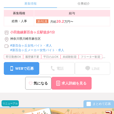
募集情報
仕事紹介
募集職種
給与
20.2
総務・人事
派/社員
月給
万円〜
小田急線新百合ヶ丘駅徒歩1分
神奈川県川崎市麻生区
#新百合ヶ丘女性バイト・求人
#新百合ヶ丘メーカー女性バイト・求人
...
即日勤務OK
履歴書不要
平日のみOK
未経験歓迎
フリーター歓迎
WEBで応募
電話
LINE
気になる
求人詳細を見る
リニューアル
まとめて応募