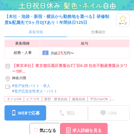
【本社・池袋・新宿・横浜から勤務地を選べる】研修制
度&配属先で3ヶ月OJTあり！年間休日125日
キープ
募集情報
仕事紹介
募集職種
給与
25
総務・人事
正
月給
万円〜
【東京本社】東京都目黒区青葉台3丁目6-28 住友不動産青葉台タワ
ー18F
【新宿支社】東京都新宿区西新宿2丁目7-1 新宿第一生命ビルディン
神奈川県
グ 22階
#登戸女性バイト・求人
【池袋支社】東京都豊島区池袋2-49-14 恩永メルヴェイユ 201号室
#登戸広告女性求人・バイト
【横浜支社】神奈川県横浜市神奈川区台町17-1 マストビル4階E1号
...
ネイルOK
ピアス可
髪型・髪色自由
服装自由
平日のみOK
室
※上記より希望の勤務地で勤務可能です
WEBで応募
電話
LINE
気になる
求人詳細を見る