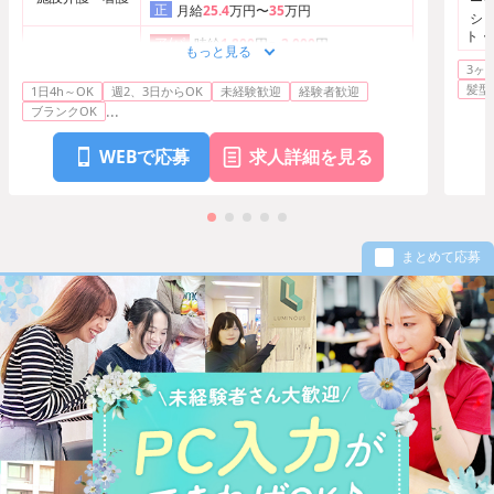
ーシ
正
月給
25.4
万円〜
35
万円
ショ
ト・
ア/パ
時給
1,800
円〜
2,000
円
もっと見る
看護師・准看護師
ち、
正
月給
35
万円〜
40
万円
3ヶ
ジャ
髪型
1日4h～OK
週2、3日からOK
未経験歓迎
経験者歓迎
医療・介護・福祉
正
月給
32
万円〜
35
万円
...
ブランクOK
その他
WEBで応募
求人詳細を見る
まとめて応募