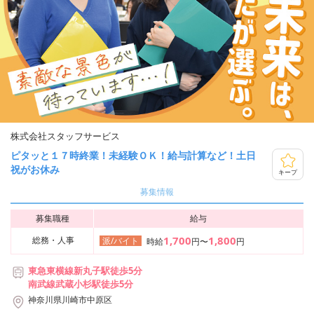
株式会社スタッフサービス
ピタッと１７時終業！未経験ＯＫ！給与計算など！土日
祝がお休み
キープ
募集情報
募集職種
給与
1,700
1,800
総務・人事
派/バイト
時給
円〜
円
東急東横線新丸子駅徒歩5分
南武線武蔵小杉駅徒歩5分
神奈川県川崎市中原区