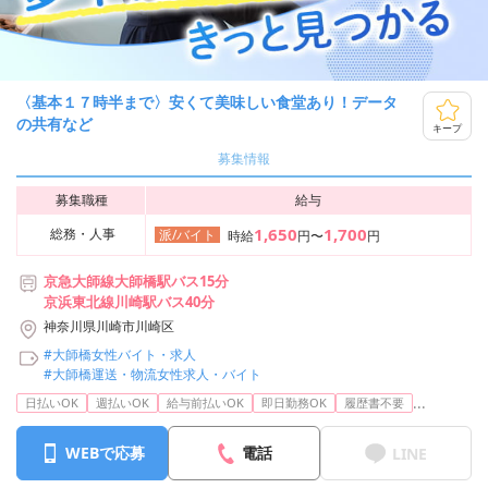
〈基本１７時半まで〉安くて美味しい食堂あり！データ
の共有など
キープ
募集情報
募集職種
給与
1,650
1,700
総務・人事
派/バイト
時給
円〜
円
京急大師線大師橋駅バス15分
京浜東北線川崎駅バス40分
神奈川県川崎市川崎区
#大師橋女性バイト・求人
#大師橋運送・物流女性求人・バイト
...
日払いOK
週払いOK
給与前払いOK
即日勤務OK
履歴書不要
WEBで応募
電話
LINE