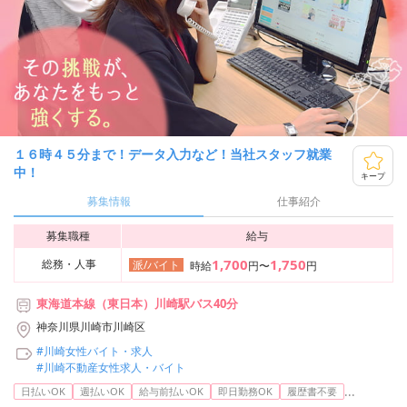
１６時４５分まで！データ入力など！当社スタッフ就業
中！
キープ
募集情報
仕事紹介
募集職種
給与
1,700
1,750
総務・人事
派/バイト
時給
円〜
円
東海道本線（東日本）川崎駅バス40分
神奈川県川崎市川崎区
#川崎女性バイト・求人
#川崎不動産女性求人・バイト
...
日払いOK
週払いOK
給与前払いOK
即日勤務OK
履歴書不要