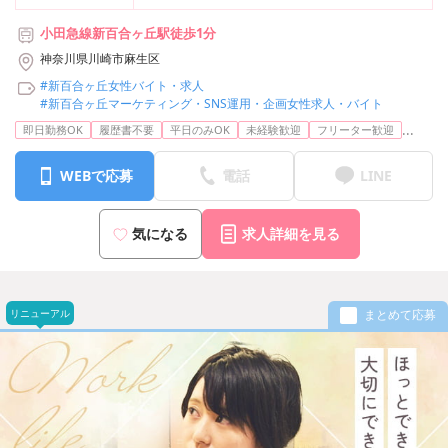
小田急線新百合ヶ丘駅徒歩1分
神奈川県川崎市麻生区
#新百合ヶ丘女性バイト・求人
#新百合ヶ丘マーケティング・SNS運用・企画女性求人・バイト
...
即日勤務OK
履歴書不要
平日のみOK
未経験歓迎
フリーター歓迎
WEBで応募
電話
LINE
気になる
求人詳細を見る
リニューアル
まとめて応募