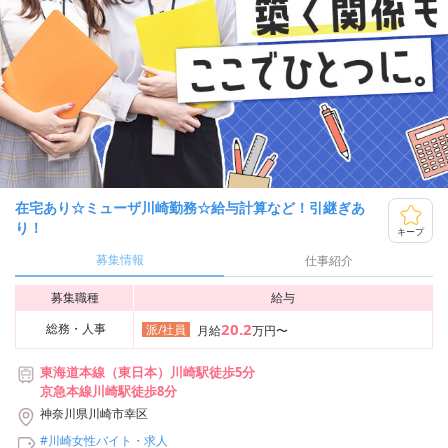
在宅あり☆ミューザ川崎勤務☆給与計算など！引継ぎあ
り！
キープ
募集情報
仕事紹介
募集職種
給与
20.2
総務・人事
派/社員
月給
万円〜
東海道本線（東日本）川崎駅徒歩5分
京急本線川崎駅徒歩8分
神奈川県川崎市幸区
#川崎女性バイト・求人