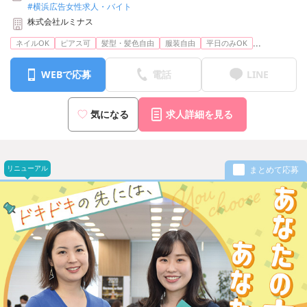
#横浜広告女性求人・バイト
【横浜支社】神奈川県横浜市神奈川区台町17-1 マストビル4階E1号
株式会社ルミナス
室
※上記より希望の勤務地で勤務可能です
...
ネイルOK
ピアス可
髪型・髪色自由
服装自由
平日のみOK
WEBで応募
電話
LINE
気になる
求人詳細を見る
リニューアル
まとめて応募