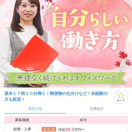
基本１７時２０分帰り！郵便物の仕分けなど！未経験の
方も歓迎！
キープ
募集情報
仕事紹介
募集職種
給与
20.2
総務・人事
派/社員
月給
万円〜