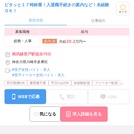
ピタッと１７時終業！入退職手続きの案内など！未経験
ＯＫ！
キープ
募集情報
仕事紹介
募集職種
給与
20.2
総務・人事
派/社員
月給
万円〜
南武線登戸駅徒歩15分
神奈川県川崎市多摩区
#登戸女性バイト・求人
#登戸メーカー女性バイト・求人
...
即日勤務OK
履歴書不要
平日のみOK
未経験歓迎
フリーター歓迎
WEBで応募
電話
LINE
気になる
求人詳細を見る