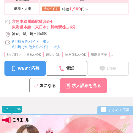
1,900
総務・人事
派/バイト
時給
円〜
京急本線川崎駅徒歩3分
東海道本線（東日本）川崎駅徒歩6分
神奈川県川崎市川崎区
#川崎女性バイト・求人
#川崎その他女性バイト・求人
...
3ヶ月以内
日払いOK
週払いOK
給与前払いOK
履歴書不要
WEBで応募
電話
LINE
気になる
求人詳細を見る
リニューアル
まとめて応募