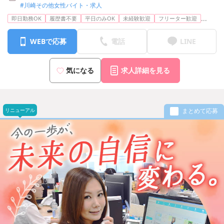
#川崎その他女性バイト・求人
...
即日勤務OK
履歴書不要
平日のみOK
未経験歓迎
フリーター歓迎
WEBで応募
電話
LINE
気になる
求人詳細を見る
リニューアル
まとめて応募