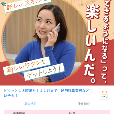
ピタッと１８時退社！１１月まで！給与計算業務など！
駅チカ！
キープ
募集情報
仕事紹介
募集職種
給与