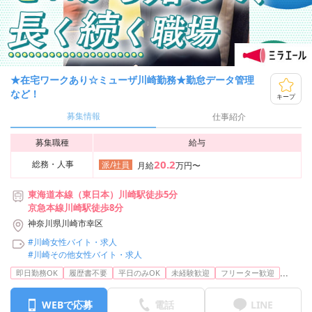
★在宅ワークあり☆ミューザ川崎勤務★勤怠データ管理
など！
キープ
募集情報
仕事紹介
募集職種
給与
20.2
総務・人事
派/社員
月給
万円〜
東海道本線（東日本）川崎駅徒歩5分
京急本線川崎駅徒歩8分
神奈川県川崎市幸区
#川崎女性バイト・求人
#川崎その他女性バイト・求人
...
即日勤務OK
履歴書不要
平日のみOK
未経験歓迎
フリーター歓迎
WEBで応募
電話
LINE