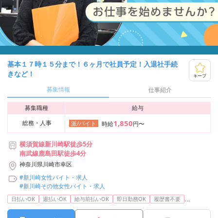
基本１７時１５分まで！６ヶ月で社員予定！入退社手続
きなど！
キープ
募集情報
仕事紹介
募集職種
給与
1,850
総務・人事
派/バイト
時給
円〜
横須賀線新川崎駅徒歩5分
南武線鹿島田駅徒歩4分
神奈川県川崎市幸区
#新川崎女性バイト・求人
#新川崎その他女性バイト・求人
...
日払いOK
週払いOK
給与前払いOK
即日勤務OK
履歴書不要