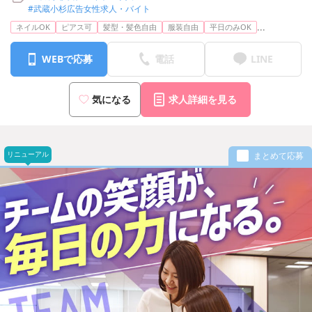
【池袋支社】東京都豊島区池袋2-49-14 恩永メルヴェイユ 201号室
#武蔵小杉広告女性求人・バイト
【横浜支社】神奈川県横浜市神奈川区台町17-1 マストビル4階E1号
...
ネイルOK
ピアス可
髪型・髪色自由
服装自由
平日のみOK
室
※上記より希望の勤務地で勤務可能です
WEBで応募
電話
LINE
気になる
求人詳細を見る
リニューアル
まとめて応募