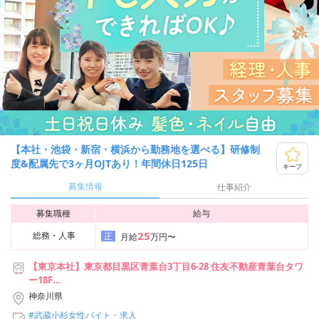
【本社・池袋・新宿・横浜から勤務地を選べる】研修制
度&配属先で3ヶ月OJTあり！年間休日125日
キープ
募集情報
仕事紹介
募集職種
給与
25
総務・人事
正
月給
万円〜
【東京本社】東京都目黒区青葉台3丁目6-28 住友不動産青葉台タワ
ー18F
【新宿支社】東京都新宿区西新宿2丁目7-1 新宿第一生命ビルディン
神奈川県
グ 22階
#武蔵小杉女性バイト・求人