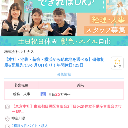
株式会社ルミナス
【本社・池袋・新宿・横浜から勤務地を選べる】研修制
度&配属先で3ヶ月OJTあり！年間休日125日
キープ
募集情報
募集職種
給与
25
総務・人事
正
月給
万円〜
【東京本社】東京都目黒区青葉台3丁目6-28 住友不動産青葉台タワ
ー18F
【新宿支社】東京都新宿区西新宿2丁目7-1 新宿第一生命ビルディン
神奈川県
グ 22階
#横浜女性バイト・求人
【池袋支社】東京都豊島区池袋2-49-14 恩永メルヴェイユ 201号室