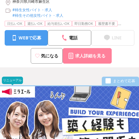
神奈川県川崎市麻生区
#柿生女性バイト・求人
#柿生その他女性バイト・求人
...
日払いOK
週払いOK
給与前払いOK
即日勤務OK
履歴書不要
WEBで応募
電話
LINE
気になる
求人詳細を見る
リニューアル
まとめて応募