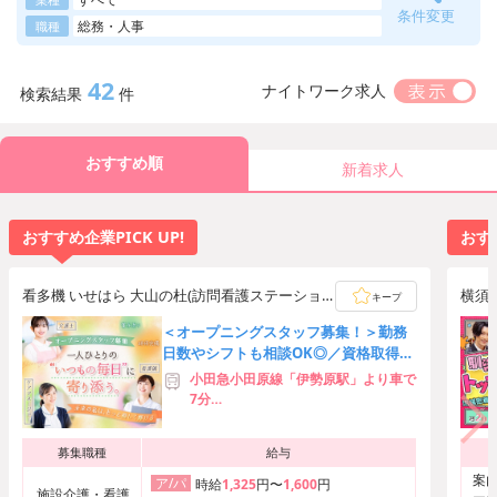
条件変更
総務・人事
職種
42
ナイトワーク求人
検索結果
件
おすすめ順
新着求人
おすすめ企業PICK UP!
おすす
看多機 いせはら 大山の杜(訪問看護ステーショ
横須
キープ
ン けやきの杜 pairpear 併設)
＜オープニングスタッフ募集！＞勤務
日数やシフトも相談OK◎／資格取得支
援あり／制服貸与／車通勤OK
小田急小田原線「伊勢原駅」より車で
7分
小田急小田原線「伊勢原駅」よりバス
で5分
募集職種
給与
┗「殿村」バス停より徒歩3分
┗「白根」バス停より徒歩5分
案内
ア/パ
時給
1,325
円〜
1,600
円
施設介護・看護