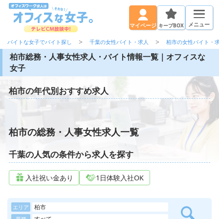
メニュー
キープBOX
マイページ
バイトな女子でバイト探し
千葉の女性バイト・求人
柏市の女性バイト・
柏市総務・人事女性求人・バイト情報一覧｜オフィスな
女子
柏市の年代別おすすめ求人
柏市の総務・人事女性求人一覧
千葉の人気の条件から求人を探す
入社祝い金あり
1日体験入社OK
柏市
エリア
すべて
業種