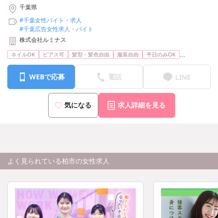
【池袋支社】東京都豊島区池袋2-49-14 恩永メルヴェイユ 201号室
千葉県
【横浜支社】神奈川県横浜市神奈川区台町17-1 マストビル4階E1号
#千葉女性バイト・求人
室
#千葉広告女性求人・バイト
【名古屋支社】愛知県名古屋市中村区竹橋町15-16 ジュモール名駅
株式会社ルミナス
WEST 8F
【大阪支社】大阪府大阪市北区梅田3-3-20 明治安田生命大阪梅田ビ
...
ネイルOK
ピアス可
髪型・髪色自由
服装自由
平日のみOK
ル23階
※上記から希望の勤務地で勤務可能です
WEBで応募
電話
LINE
気になる
求人詳細を見る
よく見られている柏市の女性求人