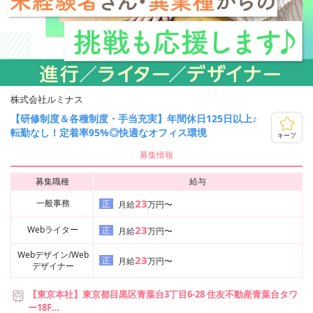
株式会社ルミナス
【研修制度＆各種制度・手当充実】年間休日125日以上♪
転勤なし！定着率95%◎快適なオフィス環境
キープ
募集情報
募集職種
給与
23
一般事務
正
月給
万円〜
23
Webライター
正
月給
万円〜
Webデザイン/Web
23
正
月給
万円〜
デザイナー
【東京本社】東京都目黒区青葉台3丁目6-28 住友不動産青葉台タワ
ー18F