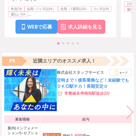
日払い
芸能その他
単発OK
短期（1ヶ月以内）
短期（1週間以内）
3ヶ月以内
履歴
...
週払いOK
WEBで応募
求人詳細を見る
PR
近隣エリアのオススメ求人！
株式会社スタッフサービス
キープ
定時まで！接客業務など！未経験でも
ＯＫ◎駅チカ！長期安定☆
常磐線各停南柏駅徒歩2分
募集職種
給与
案内(インフォメー
ション/レセプショ
1,400
派/バイト
時給
円〜