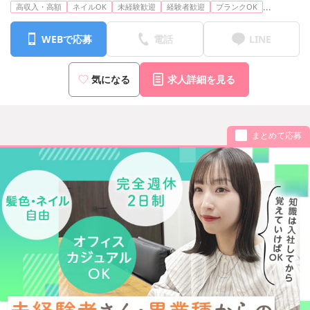
※転居を伴う転勤はありません
...
高収入・高額
ネイルOK
未経験歓迎
経験者歓迎
ブランクOK
WEBで応募
電話
LINE
気になる
求人詳細を見る
まとめて応募