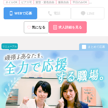
...
ネイルOK
ピアス可
髪型・髪色自由
服装自由
平日のみOK
室
※上記より希望の勤務地で勤務可能です
WEBで応募
電話
LINE
気になる
求人詳細を見る
リニューアル
まとめて応募