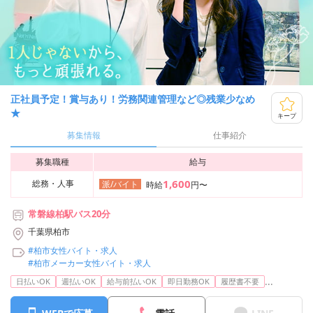
正社員予定！賞与あり！労務関連管理など◎残業少なめ
★
キープ
募集情報
仕事紹介
募集職種
給与
1,600
総務・人事
派/バイト
時給
円〜
常磐線柏駅バス20分
千葉県柏市
#柏市女性バイト・求人
#柏市メーカー女性バイト・求人
...
日払いOK
週払いOK
給与前払いOK
即日勤務OK
履歴書不要