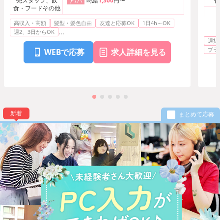
売スタッフ、飲
時給
1,300
円〜
付
ア/パ
食・フードその他
高収入・高額
髪型・髪色自由
友達と応募OK
1日4h～OK
案内
...
週2、3日からOK
ーシ
週払
ショ
ブラ
WEBで応募
求人詳細を見る
新着
まとめて応募