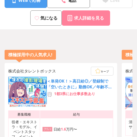
WEBで応募
電話
LINE
気になる
求人詳細を見る
積極採用中の人気求人!
積極
株式会社タレントボックス
株式
キープ
＜単発OK！＞高日給◎／登録制で
「空いたときに」勤務OK／年齢不問
／LINE応募で採用率UP♪
1都3県にお仕事多数あり
募集職種
給与
役者・エキスト
清掃
ラ・モデル、イ
サー
日給
1.6
万円〜
ア/パ
ベントスタッ
フ、イベント・