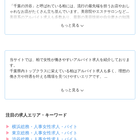
「千葉の渋谷」と呼ばれている柏には、流行の最先端を担うお店やおし
ゃれなお店がたくさん立ち並んでいます。美容院やエステサロンなどの
美容系のアルバイト求人も多数あり、最新の美容技術や自分磨きの知識
を学びながら働けます。
もっと見る
そんな柏は、エリアによって特徴がガラッと変わります。
まず柏駅「東口」は駅のメイン出口であり、大型商業施設や商店街など
の買い物スポットが豊富に存在します。おしゃれなカフェやアパレル店
も多く、若者中心にたくさんの人が行き交っています。
そして柏駅「西口」「南口」はレトロなカフェや飲食店といった個人店
が多い傍ら、オフィスビルやビジネスホテルも並んでおり東口より落ち
当サイトでは、柏で女性が働きやすいアルバイト求人を紹介しておりま
着いた印象です。
す。
千葉県内トップクラスに栄えている柏はアルバイト求人も多く、理想の
「南柏駅」付近は柏駅周辺の次に栄えていますが、閑静な住宅街や公園
働き方や待遇を叶える職場を見つけやすいエリアです。
も多く、都会と田舎のよさをどちらも兼ね備えている場所といえます。
のどかな雰囲気なので、賑やかすぎる場所が苦手な女性にも最適です。
たとえば、美容院やネイルサロン、アイリッシュサロンでは、ハイレベ
たくさんのお店がある柏なら「明るい場所で賑やかにアルバイトした
もっと見る
ルな美容技術を学びながら働けるところばかりです。福利厚生や待遇は
い！」という女性も「落ち着いた場所でゆっくり働きたい！」という女
お店によって違いがあり、当サイトで紹介している美容業界の求人では
性もきっと理想の求人を見つけられます。
「無料託児所あり」「時給が売上の40%を超えたら売上の40%をお給料
当サイトでは、柏でアルバイトを探している女性におすすめの求人情報
として支給」「美容専門学校の学費半額免除」「お店・個人売上目標達
をご紹介します！
注目の求人エリア・キーワード
成バック」など、珍しい制度を導入している職場ばかりです。
▶︎
横浜総務・人事女性求人・バイト
また、おしゃれなものやおいしいものが好きな方には、アパレルやカフ
ェスタッフのアルバイトがおすすめです。福利厚生の面では、社割があ
▶︎
東京総務・人事女性求人・バイト
って自社商品を割引価格で購入できるのが嬉しいですよね。アパレルや
▶︎
渋谷総務・人事女性求人・バイト