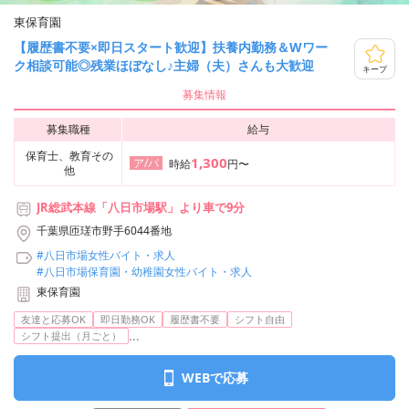
東保育園
【履歴書不要×即日スタート歓迎】扶養内勤務＆Wワー
ク相談可能◎残業ほぼなし♪主婦（夫）さんも大歓迎
キープ
募集情報
募集職種
給与
保育士、教育その
1,300
ア/パ
時給
円〜
他
JR総武本線「八日市場駅」より車で9分
千葉県匝瑳市野手6044番地
#八日市場女性バイト・求人
#八日市場保育園・幼稚園女性バイト・求人
東保育園
友達と応募OK
即日勤務OK
履歴書不要
シフト自由
...
シフト提出（月ごと）
WEBで応募