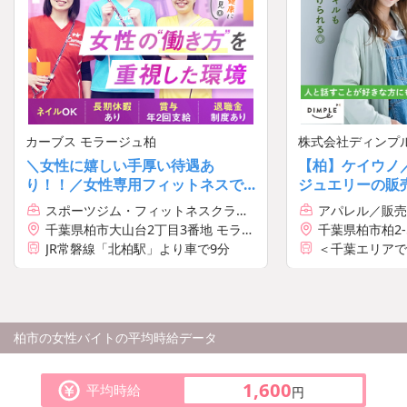
カーブス モラージュ柏
株式会社ディンプ
社）
＼女性に嬉しい手厚い待遇あ
【柏】ケイウノ
り！！／女性専用フィットネスで
ジュエリーの販
の接客スタッフ大募集◎研修＆サ
ノルマ無＊雰囲
スポーツジム・フィットネスクラブ
アパレル／販売
ポート体制あり
／講師・インストラクター
千葉県柏市大山台2丁目3番地 モラー
千葉県柏市柏2-5
ジュ柏2F
JR常磐線「北柏駅」より車で9分
＜千葉エリアで
勤務地例）
◆ケイウノ柏店
JR常磐線、東
徒歩5分
柏市の女性バイトの平均時給データ
※配属先は入社
1,600
平均時給
円