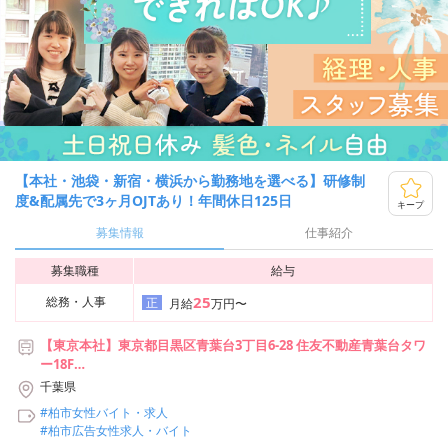
【本社・池袋・新宿・横浜から勤務地を選べる】研修制
度&配属先で3ヶ月OJTあり！年間休日125日
キープ
募集情報
仕事紹介
募集職種
給与
25
総務・人事
正
月給
万円〜
【東京本社】東京都目黒区青葉台3丁目6-28 住友不動産青葉台タワ
ー18F
【新宿支社】東京都新宿区西新宿2丁目7-1 新宿第一生命ビルディン
千葉県
グ 22階
#柏市女性バイト・求人
【池袋支社】東京都豊島区池袋2-49-14 恩永メルヴェイユ 201号室
#柏市広告女性求人・バイト
【横浜支社】神奈川県横浜市神奈川区台町17-1 マストビル4階E1号