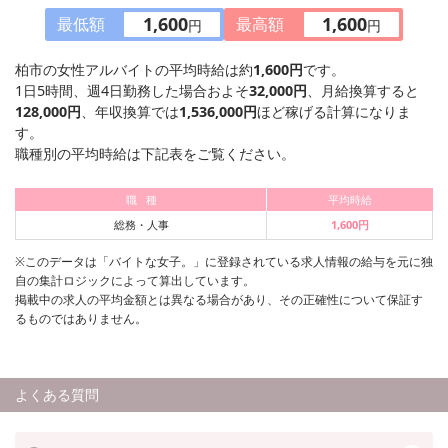
1,600
1,600
最低額
最高額
円
円
柏市の女性アルバイトの平均時給は約
1,600円
です。
1日5時間、週4日勤務した場合およそ
32,000円
、月給換算すると
128,000円
、年収換算では
1,536,000円
ほど稼げる計算になりま
す。
職種別の平均時給は下記表をご覧ください。
職 種
平均時給
総務・人事
1,600円
※このデータは「バイトな女子。」に登録されている求人情報の給与を元に独
自の集計ロジックによって算出しています。
掲載中の求人の平均金額とは異なる場合があり、その正確性について保証す
るものではありません。
よくある質問