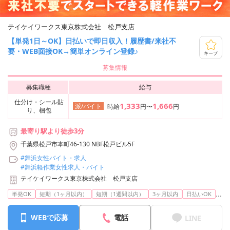
テイケイワークス東京株式会社 松戸支店
【単発1日～OK】日払いで即日収入！履歴書/来社不
要・WEB面接OK→簡単オンライン登録♪
キープ
募集情報
募集職種
給与
仕分け・シール貼
1,333
1,666
派/バイト
時給
円〜
円
り、梱包
最寄り駅より徒歩3分
千葉県松戸市本町46-130 NBF松戸ビル5F
#舞浜女性バイト・求人
#舞浜軽作業女性求人・バイト
テイケイワークス東京株式会社 松戸支店
...
単発OK
短期（1ヶ月以内）
短期（1週間以内）
3ヶ月以内
日払いOK
WEBで応募
電話
LINE