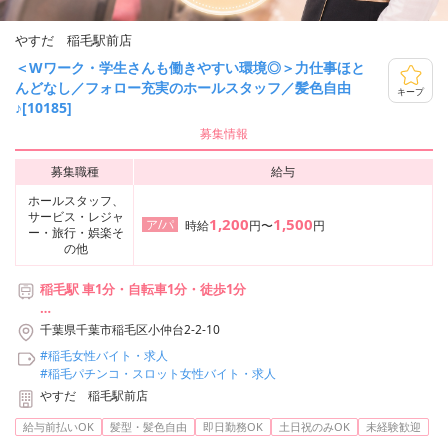
やすだ 稲毛駅前店
＜Wワーク・学生さんも働きやすい環境◎＞力仕事ほと
んどなし／フォロー充実のホールスタッフ／髪色自由
キープ
♪[10185]
募集情報
募集職種
給与
ホールスタッフ、
サービス・レジャ
1,200
1,500
ア/パ
時給
円〜
円
ー・旅行・娯楽そ
の他
稲毛駅 車1分・自転車1分・徒歩1分
【利用可能な路線】
千葉県千葉市稲毛区小仲台2-2-10
・JR総武線快速 稲毛駅
#稲毛女性バイト・求人
・JR総武線 稲毛駅
#稲毛パチンコ・スロット女性バイト・求人
やすだ 稲毛駅前店
給与前払いOK
髪型・髪色自由
即日勤務OK
土日祝のみOK
未経験歓迎
...