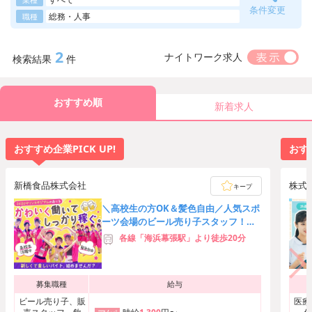
条件変更
総務・人事
職種
2
ナイトワーク求人
検索結果
件
おすすめ順
新着求人
おすすめ企業PICK UP!
おすす
新橋食品株式会社
株式
キープ
＼高校生の方OK＆髪色自由／人気スポ
ーツ会場のビール売り子スタッフ！友
達応募歓迎★時給3,000円可
各線「海浜幕張駅」より徒歩20分
募集職種
給与
ビール売り子、販
医療