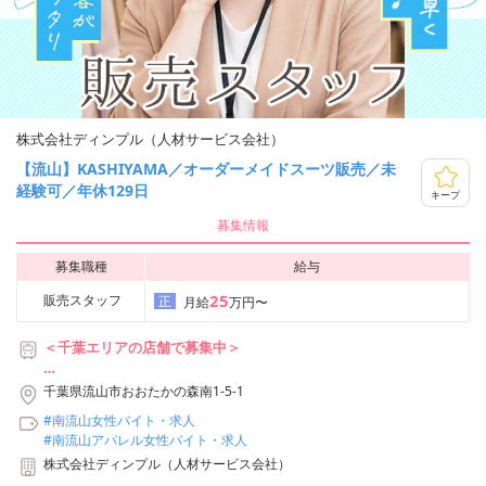
株式会社ディンプル（人材サービス会社）
【流山】KASHIYAMA／オーダーメイドスーツ販売／未
経験可／年休129日
キープ
募集情報
募集職種
給与
25
販売スタッフ
正
月給
万円〜
＜千葉エリアの店舗で募集中＞
店舗例：流山おおたかの森S・C店
千葉県流山市おおたかの森南1-5-1
つくばエクスプレス・東武アーバンパークライン線「流山おおたか
#南流山女性バイト・求人
の森駅」徒歩4分
#南流山アパレル女性バイト・求人
株式会社ディンプル（人材サービス会社）
※配属先は入社後に決定します