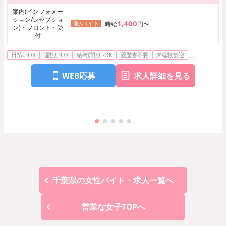
案内(インフォメー
ション/レセプショ
1,400
派/バイト
時給
円〜
ン)・フロント・受
付
...
日払いOK
週払いOK
給与前払いOK
履歴書不要
未経験歓迎
WEB応募
求人詳細を見る
千葉県の女性バイト・求人一覧へ
営業な女子TOPへ