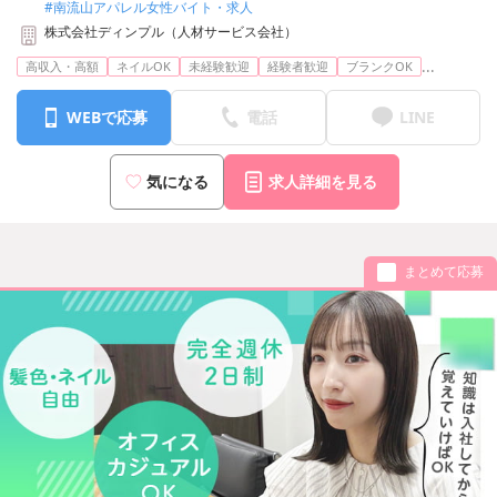
#南流山アパレル女性バイト・求人
株式会社ディンプル（人材サービス会社）
※配属先は入社後に決定します
※転居を伴う転勤はありません
...
高収入・高額
ネイルOK
未経験歓迎
経験者歓迎
ブランクOK
WEBで応募
電話
LINE
気になる
求人詳細を見る
まとめて応募