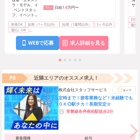
ラ・モデル、イ
サー
日給
1.6
万円〜
ア/パ
ベントスタッ
フ、イベント・
日払い
芸能その他
単発OK
短期（1ヶ月以内）
短期（1週間以内）
3ヶ月以内
履歴
...
週払いOK
WEBで応募
求人詳細を見る
PR
近隣エリアのオススメ求人！
株式会社スタッフサービス
キープ
定時まで！接客業務など！未経験でも
ＯＫ◎駅チカ！長期安定☆
常磐線各停南柏駅徒歩2分
募集職種
給与