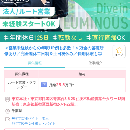
＜営業未経験からの年収UP例も多数！＞万全の基礎研
修あり／完全週休二日制＆土日祝休み／長期休暇も◎
キープ
募集情報
仕事紹介
募集職種
給与
ルート営業・ラウ
25.5
正
月給
万円〜
ンダー
東京本社：東京都目黒区青葉台3-6-28 住友不動産青葉台タワー18階
新宿：東京都新宿区西新宿2-7-1-22階
池袋：東京都豊島区池袋2-49-14-201
千葉県
横浜：神奈川県横浜市神奈川区台町17-1-4階E1
#柏市女性バイト・求人
札幌：北海道札幌市中央区南2条西1-7-2-5階
#柏市広告女性求人・バイト
仙台：宮城県仙台市青葉区本町1-12-7-8階 A2