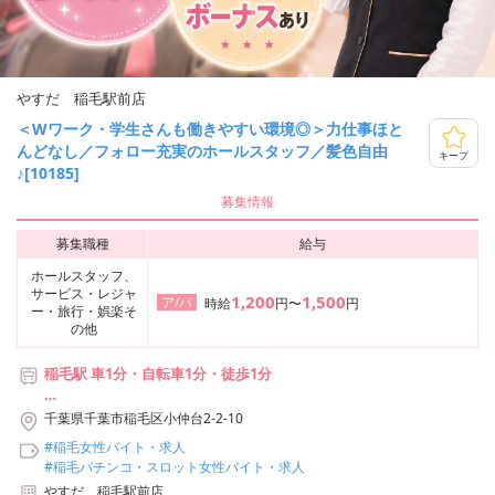
やすだ 稲毛駅前店
＜Wワーク・学生さんも働きやすい環境◎＞力仕事ほと
んどなし／フォロー充実のホールスタッフ／髪色自由
キープ
♪[10185]
募集情報
募集職種
給与
ホールスタッフ、
サービス・レジャ
1,200
1,500
ア/パ
時給
円〜
円
ー・旅行・娯楽そ
の他
稲毛駅 車1分・自転車1分・徒歩1分
【利用可能な路線】
千葉県千葉市稲毛区小仲台2-2-10
・JR総武線快速 稲毛駅
#稲毛女性バイト・求人
・JR総武線 稲毛駅
#稲毛パチンコ・スロット女性バイト・求人
やすだ 稲毛駅前店