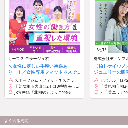
カーブス モラージュ柏
株式会社ディンプ
社）
＼女性に嬉しい手厚い待遇あ
【柏】ケイウノ
り！！／女性専用フィットネスで
ジュエリーの販
の接客スタッフ大募集◎研修＆サ
ノルマ無＊雰囲
スポーツジム・フィットネスクラブ
アパレル／販売
ポート体制あり
／講師・インストラクター
千葉県柏市大山台2丁目3番地 モラー
千葉県柏市柏2-5
ジュ柏2F
JR常磐線「北柏駅」より車で9分
＜千葉エリアで
勤務地例）
◆ケイウノ柏店
JR常磐線、東
徒歩5分
よくある質問
※配属先は入社