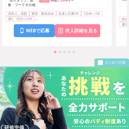
売スタッフ、飲
時給
1,300
円〜
ア/パ
食・フードその他
デ
高収入・高額
髪型・髪色自由
友達と応募OK
1日4h～OK
...
週2、3日からOK
即日
週2
WEBで応募
求人詳細を見る
まとめて応募