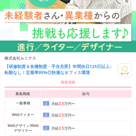
株式会社ルミナス
【研修制度＆各種制度・手当充実】年間休日125日以上♪
転勤なし！定着率95%◎快適なオフィス環境
キープ
募集情報
募集職種
給与
23
一般事務
正
月給
万円〜
23
Webライター
正
月給
万円〜
Webデザイン/Web
23
正
月給
万円〜
デザイナー