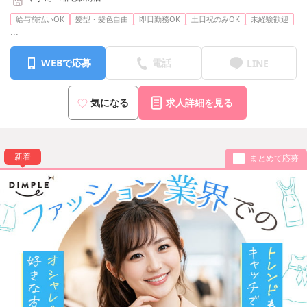
給与前払いOK
髪型・髪色自由
即日勤務OK
土日祝のみOK
未経験歓迎
...
WEBで応募
電話
LINE
気になる
求人詳細を見る
新着
まとめて応募