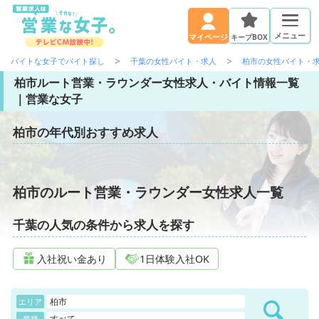
メニュー
キープBOX
マイページ
バイトな女子でバイト探し
千葉の女性バイト・求人
柏市の女性バイト・
柏市ルート営業・ラウンダー女性求人・バイト情報一覧
｜営業な女子
柏市の年代別おすすめ求人
柏市のルート営業・ラウンダー女性求人一覧
千葉の人気の条件から求人を探す
入社祝い金あり
1日体験入社OK
柏市
エリア
すべて
業種