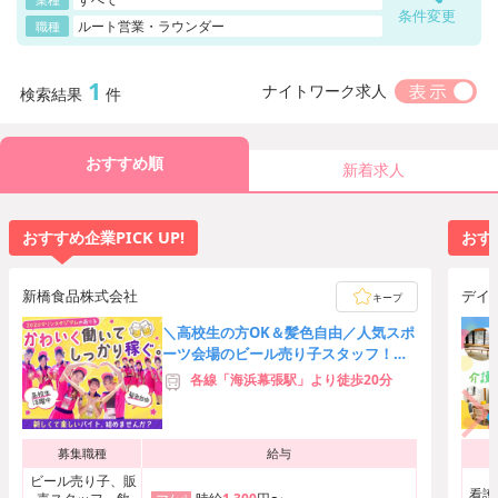
条件変更
ルート営業・ラウンダー
職種
1
ナイトワーク求人
検索結果
件
おすすめ順
新着求人
おすすめ企業PICK UP!
おすす
新橋食品株式会社
デイサ
キープ
＼高校生の方OK＆髪色自由／人気スポ
ーツ会場のビール売り子スタッフ！友
達応募歓迎★時給3,000円可
各線「海浜幕張駅」より徒歩20分
募集職種
給与
ビール売り子、販
看護