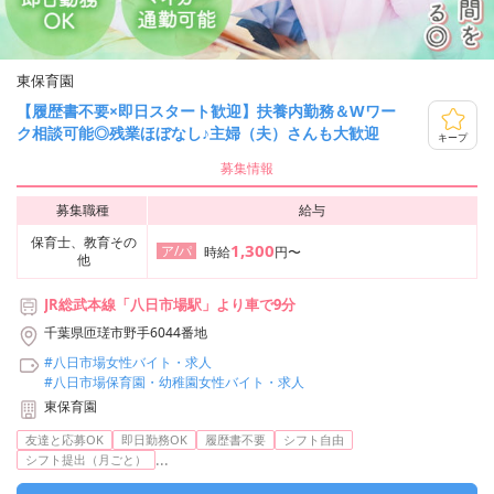
東保育園
【履歴書不要×即日スタート歓迎】扶養内勤務＆Wワー
ク相談可能◎残業ほぼなし♪主婦（夫）さんも大歓迎
キープ
募集情報
募集職種
給与
保育士、教育その
1,300
ア/パ
時給
円〜
他
JR総武本線「八日市場駅」より車で9分
千葉県匝瑳市野手6044番地
#八日市場女性バイト・求人
#八日市場保育園・幼稚園女性バイト・求人
東保育園
友達と応募OK
即日勤務OK
履歴書不要
シフト自由
...
シフト提出（月ごと）