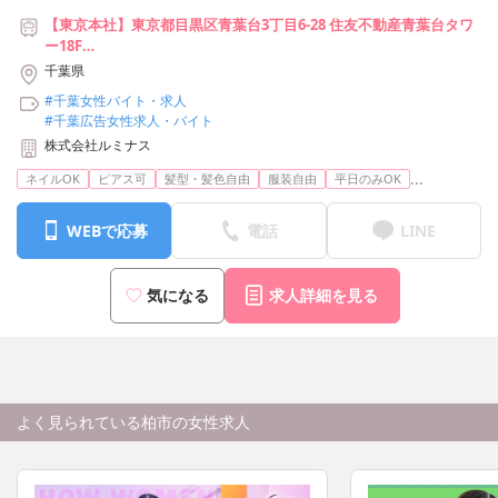
【東京本社】東京都目黒区青葉台3丁目6-28 住友不動産青葉台タワ
ー18F
【池袋支社】東京都豊島区池袋2-49-14 恩永メルヴェイユ 201号室
千葉県
【横浜支社】神奈川県横浜市神奈川区台町17-1 マストビル4階E1号
#千葉女性バイト・求人
室
#千葉広告女性求人・バイト
【名古屋支社】愛知県名古屋市中村区竹橋町15-16 ジュモール名駅
株式会社ルミナス
WEST 8F
【大阪支社】大阪府大阪市北区梅田3-3-20 明治安田生命大阪梅田ビ
...
ネイルOK
ピアス可
髪型・髪色自由
服装自由
平日のみOK
ル23階
※上記から希望の勤務地で勤務可能です
WEBで応募
電話
LINE
気になる
求人詳細を見る
よく見られている柏市の女性求人