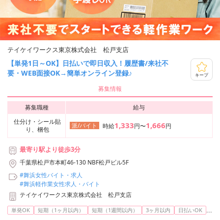
テイケイワークス東京株式会社 松戸支店
【単発1日～OK】日払いで即日収入！履歴書/来社不
要・WEB面接OK→簡単オンライン登録♪
キープ
募集情報
募集職種
給与
仕分け・シール貼
1,333
1,666
派/バイト
時給
円〜
円
り、梱包
最寄り駅より徒歩3分
千葉県松戸市本町46-130 NBF松戸ビル5F
#舞浜女性バイト・求人
#舞浜軽作業女性求人・バイト
テイケイワークス東京株式会社 松戸支店
...
単発OK
短期（1ヶ月以内）
短期（1週間以内）
3ヶ月以内
日払いOK