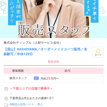
株式会社ディンプル（人材サービス会社）
【流山】KASHIYAMA／オーダーメイドスーツ販売／未
経験可／年休129日
キープ
募集情報
募集職種
給与
25
販売スタッフ
正
月給
万円〜
＜千葉エリアの店舗で募集中＞
店舗例：流山おおたかの森S・C店
千葉県流山市おおたかの森南1-5-1
つくばエクスプレス・東武アーバンパークライン線「流山おおたか
#南流山女性バイト・求人
の森駅」徒歩4分