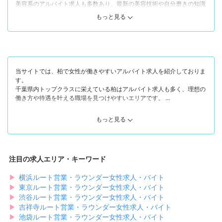
美容系のアルバイト求人も多数あり、最新の美容技術や自分磨きの知識
を学びながら働けます。
もっと見る
そんな柏は、エリアによって特徴がガラッと変わります。
まず柏駅「東口」は駅のメイン出口であり、大型商業施設や商店街など
の買い物スポットが豊富に存在します。おしゃれなカフェやアパレル店
も多く、若者中心にたくさんの人が行き交っています。
そして柏駅「西口」「南口」はレトロなカフェや飲食店といった個人店
が多い傍ら、オフィスビルやビジネスホテルも並んでおり東口より落ち
当サイトでは、柏で女性が働きやすいアルバイト求人を紹介しておりま
着いた印象です。
す。
千葉県内トップクラスに栄えている柏はアルバイト求人も多く、理想の
「南柏駅」付近は柏駅周辺の次に栄えていますが、閑静な住宅街や公園
働き方や待遇を叶える職場を見つけやすいエリアです。
も多く、都会と田舎のよさをどちらも兼ね備えている場所といえます。
のどかな雰囲気なので、賑やかすぎる場所が苦手な女性にも最適です。
たとえば、美容院やネイルサロン、アイリッシュサロンでは、ハイレベ
たくさんのお店がある柏なら「明るい場所で賑やかにアルバイトした
もっと見る
ルな美容技術を学びながら働けるところばかりです。福利厚生や待遇は
い！」という女性も「落ち着いた場所でゆっくり働きたい！」という女
お店によって違いがあり、当サイトで紹介している美容業界の求人では
性もきっと理想の求人を見つけられます。
「無料託児所あり」「時給が売上の40%を超えたら売上の40%をお給料
当サイトでは、柏でアルバイトを探している女性におすすめの求人情報
として支給」「美容専門学校の学費半額免除」「お店・個人売上目標達
をご紹介します！
注目の求人エリア・キーワード
成バック」など、珍しい制度を導入している職場ばかりです。
▶︎
横浜ルート営業・ラウンダー女性求人・バイト
また、おしゃれなものやおいしいものが好きな方には、アパレルやカフ
ェスタッフのアルバイトがおすすめです。福利厚生の面では、社割があ
▶︎
東京ルート営業・ラウンダー女性求人・バイト
って自社商品を割引価格で購入できるのが嬉しいですよね。アパレルや
▶︎
渋谷ルート営業・ラウンダー女性求人・バイト
カフェにご来店されるお客様や働くスタッフとの出会いも多く、たくさ
▶︎
吉祥寺ルート営業・ラウンダー女性求人・バイト
んの刺激を受けながら働ける点も強みです。
▶︎
池袋ルート営業・ラウンダー女性求人・バイト
このように、柏には魅力的なアルバイト求人が揃っています！気になる