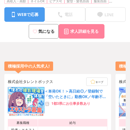
...
高収入・高額
ネイルOK
ピアス可
髪型・髪色自由
服装自由
宇都宮：栃木県宇都宮市池上町4-2-5階-C
静岡：静岡市葵区呉服町2-2-13-8階
名古屋：愛知県名古屋市中村区竹橋町15-16-8階
WEBで応募
電話
LINE
大阪：大阪府大阪市北区梅田3-3-20 明治安田生命大阪梅田ビル23階
広島：広島県広島市中区大手町2-8-2-10階
神戸：兵庫県神戸市中央区東町122-2-8階
気になる
求人詳細を見る
福岡：福岡県福岡市中央区天神1-6-8-6階
小倉：福岡県北九州市小倉北区米町1-4-21-401号室
沖縄：沖縄県那覇市久米2丁目4-16-5階
積極採用中の人気求人!
積極
株式会社タレントボックス
株式
キープ
＜単発OK！＞高日給◎／登録制で
「空いたときに」勤務OK／年齢不問
／LINE応募で採用率UP♪
1都3県にお仕事多数あり
募集職種
給与
役者・エキスト
清掃