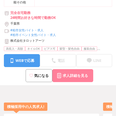
能その他
完全在宅勤務
24時間お好きな時間で勤務OK
千葉県
#柏市女性バイト・求人
#柏市イベント女性バイト・求人
株式会社タロットアーツ
...
高収入・高額
ネイルOK
ピアス可
髪型・髪色自由
服装自由
WEBで応募
電話
LINE
気になる
求人詳細を見る
積極採用中の人気求人!
積極