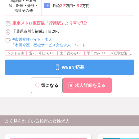
看護師・准看護
27
32
師、医療・介護・
正
月給
万円〜
万円
福祉その他
東京メトロ東西線「行徳駅」より車で7分
千葉県市川市福栄3丁目20-8
#市川女性バイト・求人
#市川介護・福祉サービス女性求人・バイト
...
シフト自由
週2、3日からOK
土日祝のみOK
平日のみOK
未経験歓迎
WEBで応募
気になる
求人詳細を見る
よく見られている柏市の女性求人