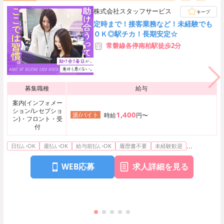
株式会社スタッフサービス
キープ
定時まで！接客業務など！未経験でも
ＯＫ◎駅チカ！長期安定☆
常磐線各停南柏駅徒歩2分
募集職種
給与
案内(インフォメー
ション/レセプショ
1,400
派/バイト
時給
円〜
ン)・フロント・受
付
...
日払いOK
週払いOK
給与前払いOK
履歴書不要
未経験歓迎
WEB応募
求人詳細を見る