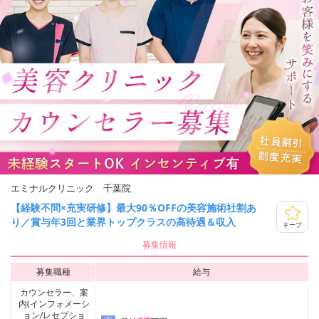
エミナルクリニック 千葉院
【経験不問×充実研修】最大90％OFFの美容施術社割あ
り／賞与年3回と業界トップクラスの高待遇＆収入
キープ
募集情報
募集職種
給与
カウンセラー、案
内(インフォメーシ
ョン/レセプショ