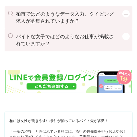
・JR上野東京ライン 新橋駅
・都営浅草線 新橋駅
・東京メトロ銀座線 新橋駅
柏市ではどのようなデータ入力、タイピング
・新交通ゆりかもめ 新橋駅
求人が募集されていますか？
バイトな女子ではどのようなお仕事が掲載さ
れていますか？
柏には女性が働きやすい条件が揃っているバイト先が多数！
「千葉の渋谷」と呼ばれている柏には、流行の最先端を担うお店やおし
ゃれなお店がたくさん立ち並んでいます。美容院やエステサロンなどの