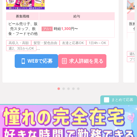
募集職種
給与
ビール売り子、販
医療
売スタッフ、飲
時給
1,300
円〜
付
ア/パ
食・フードその他
高収入・高額
髪型・髪色自由
友達と応募OK
1日4h～OK
案内
...
週2、3日からOK
ーシ
週払
ショ
ブラ
WEBで応募
求人詳細を見る
まとめて応募