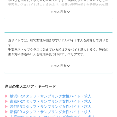
美容系のアルバイト求人も多数あり、最新の美容技術や自分磨きの知識
を学びながら働けます。
もっと見る
そんな柏は、エリアによって特徴がガラッと変わります。
まず柏駅「東口」は駅のメイン出口であり、大型商業施設や商店街など
の買い物スポットが豊富に存在します。おしゃれなカフェやアパレル店
も多く、若者中心にたくさんの人が行き交っています。
そして柏駅「西口」「南口」はレトロなカフェや飲食店といった個人店
が多い傍ら、オフィスビルやビジネスホテルも並んでおり東口より落ち
当サイトでは、柏で女性が働きやすいアルバイト求人を紹介しておりま
着いた印象です。
す。
千葉県内トップクラスに栄えている柏はアルバイト求人も多く、理想の
「南柏駅」付近は柏駅周辺の次に栄えていますが、閑静な住宅街や公園
働き方や待遇を叶える職場を見つけやすいエリアです。
も多く、都会と田舎のよさをどちらも兼ね備えている場所といえます。
のどかな雰囲気なので、賑やかすぎる場所が苦手な女性にも最適です。
たとえば、美容院やネイルサロン、アイリッシュサロンでは、ハイレベ
たくさんのお店がある柏なら「明るい場所で賑やかにアルバイトした
もっと見る
ルな美容技術を学びながら働けるところばかりです。福利厚生や待遇は
い！」という女性も「落ち着いた場所でゆっくり働きたい！」という女
お店によって違いがあり、当サイトで紹介している美容業界の求人では
性もきっと理想の求人を見つけられます。
「無料託児所あり」「時給が売上の40%を超えたら売上の40%をお給料
当サイトでは、柏でアルバイトを探している女性におすすめの求人情報
として支給」「美容専門学校の学費半額免除」「お店・個人売上目標達
をご紹介します！
注目の求人エリア・キーワード
成バック」など、珍しい制度を導入している職場ばかりです。
▶︎
横浜PRスタッフ・サンプリング女性バイト・求人
また、おしゃれなものやおいしいものが好きな方には、アパレルやカフ
ェスタッフのアルバイトがおすすめです。福利厚生の面では、社割があ
▶︎
東京PRスタッフ・サンプリング女性バイト・求人
って自社商品を割引価格で購入できるのが嬉しいですよね。アパレルや
▶︎
渋谷PRスタッフ・サンプリング女性バイト・求人
カフェにご来店されるお客様や働くスタッフとの出会いも多く、たくさ
▶︎
新宿PRスタッフ・サンプリング女性バイト・求人
んの刺激を受けながら働ける点も強みです。
▶︎
吉祥寺PRスタッフ・サンプリング女性バイト・求人