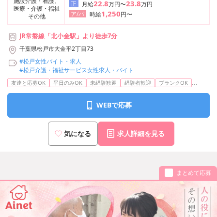
施設介護・看護、
22.8
23.8
正
月給
万円〜
万円
医療・介護・福祉
1,250
ア/パ
時給
円〜
その他
JR常磐線「北小金駅」より徒歩7分
千葉県松戸市大金平2丁目73
#松戸女性バイト・求人
#松戸介護・福祉サービス女性求人・バイト
...
友達と応募OK
平日のみOK
未経験歓迎
経験者歓迎
ブランクOK
WEBで応募
気になる
求人詳細を見る
まとめて応募