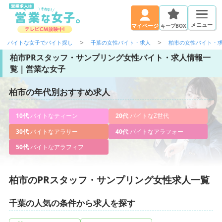
メニュー
キープBOX
マイページ
バイトな女子でバイト探し
千葉の女性バイト・求人
柏市の女性バイト・
柏市PRスタッフ・サンプリング女性バイト・求人情報一
覧｜営業な女子
柏市の年代別おすすめ求人
10代
バイトなティーン
20代
バイトなZ世代
30代
バイトなアラサー
40代
バイトなアラフォー
50代
バイトなアラフィフ
柏市のPRスタッフ・サンプリング女性求人一覧
千葉の人気の条件から求人を探す