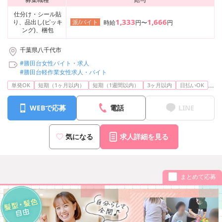
仕分け・シール貼
1,333
1,666
り、品出し(ピッキ
派/バイト
時給
円〜
円
ング)、梱包
千葉県八千代市
#勝田台女性バイト・求人
#勝田台軽作業女性求人・バイト
...
単発OK
短期（1ヶ月以内）
短期（1週間以内）
3ヶ月以内
日払いOK
WEBで応募
電話
LINE
気になる
求人詳細を見る
まとめて応募