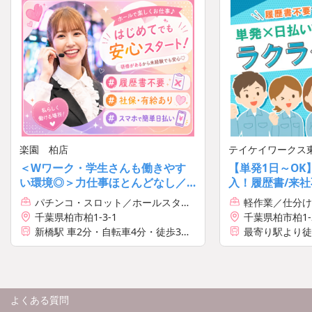
楽園 柏店
テイケイワークス
＜Wワーク・学生さんも働きやす
【単発1日～OK
い環境◎＞力仕事ほとんどなし／
入！履歴書/来社
フォロー充実のホールスタッフ／
OK→簡単オンラ
パチンコ・スロット／ホールスタッ
軽作業／仕分け
髪色自由♪[10859]
フ
千葉県柏市柏1-3-1
千葉県柏市柏1-2
新橋駅 車2分・自転車4分・徒歩3分
最寄り駅より徒
【利用可能な路線】
・JR山手線 新橋駅
・JR横須賀線 新橋駅
・JR京浜東北線 新橋駅
よくある質問
・JR東海道本線 新橋駅