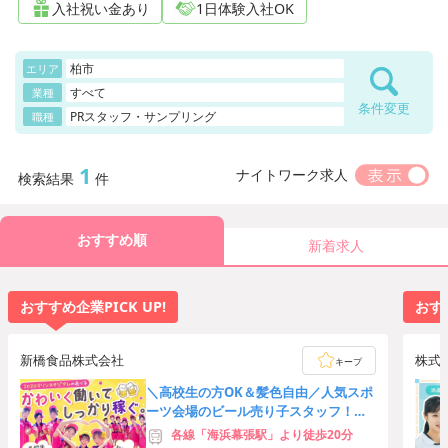
入社祝い金あり
1日体験入社OK
柏市
エリア
すべて
業種
条件変更
PRスタッフ・サンプリング
職種
1
ナイトワーク求人
検索結果
件
おすすめ順
新着求人
おすすめ企業PICK UP!
おすす
新橋食品株式会社
株式
キープ
＼高校生の方OK＆髪色自由／人気スポ
ーツ会場のビール売り子スタッフ！友
達応募歓迎★時給3,000円可
各線「海浜幕張駅」より徒歩20分