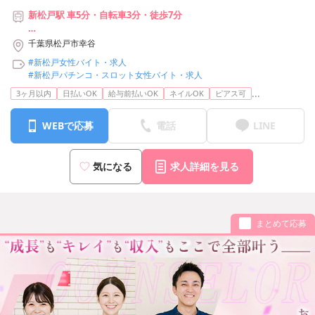
新松戸駅 車5分・自転車3分・徒歩7分
【利用可能な路線】
千葉県松戸市幸谷
・JR常磐線各駅停車 新松戸駅
#新松戸女性バイト・求人
・JR武蔵野線 新松戸駅
#新松戸パチンコ・スロット女性バイト・求人
...
3ヶ月以内
日払いOK
給与前払いOK
ネイルOK
ピアス可
WEBで応募
電話
LINE
気になる
求人詳細を見る
まとめて応募