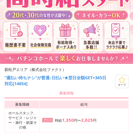
新松戸エリア（株式会社ファクト）
“週払い待ちナシ”が普通♪日払い★翌日全額GET×365日
対応[14854]
キープ
募集情報
募集職種
給与
ホールスタッフ、
サービス・レジャ
1,350
2,025
ア/パ
時給
円〜
円
ー・旅行・娯楽そ
の他