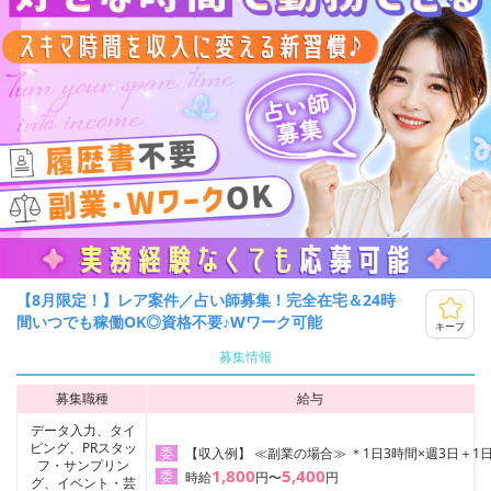
【8月限定！】レア案件／占い師募集！完全在宅＆24時
間いつでも稼働OK◎資格不要♪Wワーク可能
キープ
募集情報
募集職種
給与
データ入力、タイ
ピング、PRスタッ
【収入例】 ≪副業の場合≫ ＊1日3時間×週3日＋1日
委
フ・サンプリン
1,800
5,400
委
時給
円〜
円
グ、イベント・芸