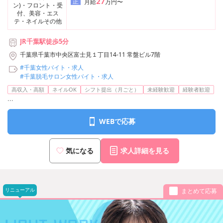
27
正
月給
万円〜
ン)・フロント・受
付、美容・エス
テ・ネイルその他
JR千葉駅徒歩5分
千葉県千葉市中央区富士見１丁目14-11 常盤ビル7階
#千葉女性バイト・求人
#千葉脱毛サロン女性バイト・求人
高収入・高額
ネイルOK
シフト提出（月ごと）
未経験歓迎
経験者歓迎
...
WEBで応募
気になる
求人詳細を見る
リニューアル
まとめて応募