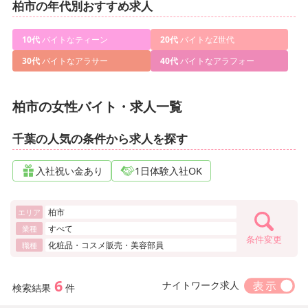
柏市の年代別おすすめ求人
10代
バイトなティーン
20代
バイトなZ世代
30代
バイトなアラサー
40代
バイトなアラフォー
柏市の女性バイト・求人一覧
千葉の人気の条件から求人を探す
入社祝い金あり
1日体験入社OK
柏市
エリア
すべて
業種
条件変更
化粧品・コスメ販売・美容部員
職種
6
ナイトワーク求人
検索結果
件