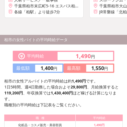
ポート体制あり
／講師・インス
千葉県柏市末広町5-16 エスパス柏4F
千葉県柏市大山
G号室
ジュ柏2F
各線「柏駅」より徒歩7分
JR常磐線「北
柏市の女性バイトの平均時給データ
1,490
平均時給
円
1,400
1,550
最低額
最高額
円
円
柏市の女性アルバイトの平均時給は約
1,490円
です。
1日5時間、週4日勤務した場合およそ
29,800円
、月給換算すると
119,200円
、年収換算では
1,430,400円
ほど稼げる計算になりま
す。
職種別の平均時給は下記表をご覧ください。
職 種
平均時給
化粧品・コスメ販売・美容部員
1,490円