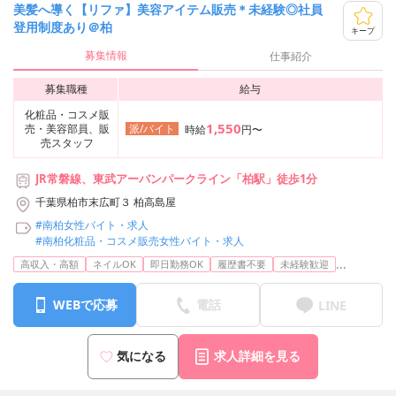
美髪へ導く【リファ】美容アイテム販売＊未経験◎社員
登用制度あり＠柏
キープ
募集情報
仕事紹介
募集職種
給与
化粧品・コスメ販
1,550
売・美容部員、販
派/バイト
時給
円〜
売スタッフ
JR常磐線、東武アーバンパークライン「柏駅」徒歩1分
千葉県柏市末広町３ 柏高島屋
#南柏女性バイト・求人
#南柏化粧品・コスメ販売女性バイト・求人
...
高収入・高額
ネイルOK
即日勤務OK
履歴書不要
未経験歓迎
WEBで応募
電話
LINE
気になる
求人詳細を見る