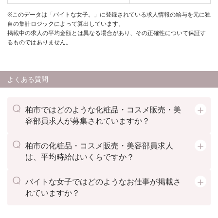
※このデータは「バイトな女子。」に登録されている求人情報の給与を元に独
自の集計ロジックによって算出しています。
掲載中の求人の平均金額とは異なる場合があり、その正確性について保証す
るものではありません。
よくある質問
柏市ではどのような化粧品・コスメ販売・美
容部員求人が募集されていますか？
柏市の化粧品・コスメ販売・美容部員求人
は、平均時給はいくらですか？
バイトな女子ではどのようなお仕事が掲載さ
れていますか？