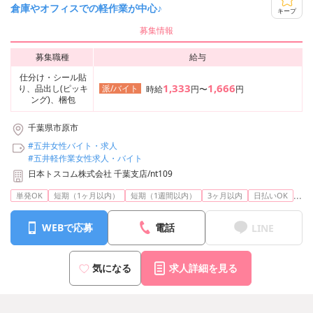
倉庫やオフィスでの軽作業が中心♪
キープ
募集情報
募集職種
給与
仕分け・シール貼
1,333
1,666
り、品出し(ピッキ
派/バイト
時給
円〜
円
ング)、梱包
千葉県市原市
#五井女性バイト・求人
#五井軽作業女性求人・バイト
日本トスコム株式会社 千葉支店/nt109
...
単発OK
短期（1ヶ月以内）
短期（1週間以内）
3ヶ月以内
日払いOK
WEBで応募
電話
LINE
気になる
求人詳細を見る