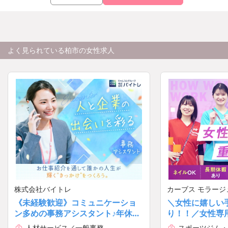
よく見られている柏市の女性求人
株式会社バイトレ
カーブス モラージ
《未経験歓迎》コミュニケーショ
＼女性に嬉しい
ン多めの事務アシスタント♪年休
り！！／女性専
125日以上／ネイル・ピアスOK
の接客スタッフ
人材サービス／一般事務
スポーツジム・