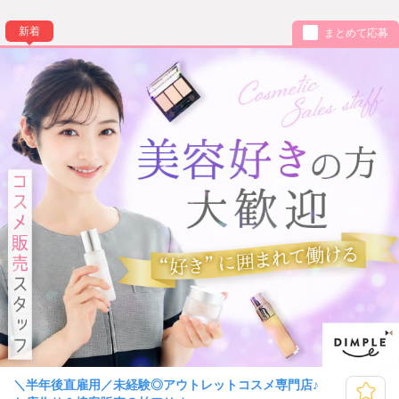
新着
まとめて応募
＼半年後直雇用／未経験◎アウトレットコスメ専門店♪