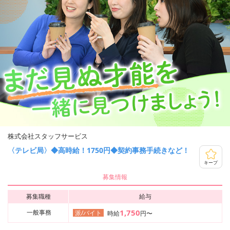
株式会社スタッフサービス
〈テレビ局〉◆高時給！1750円◆契約事務手続きなど！
キープ
募集情報
募集職種
給与
1,750
一般事務
派/バイト
時給
円〜