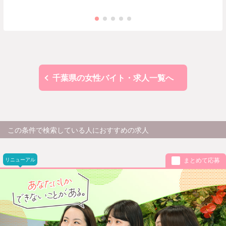
千葉県の女性バイト・求人一覧へ
この条件で検索している人におすすめの求人
リニューアル
まとめて応募