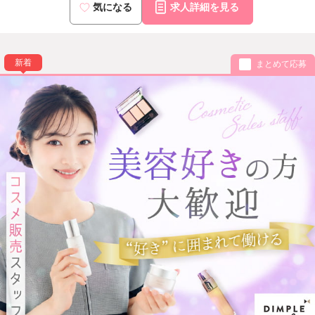
気になる
求人詳細を見る
新着
まとめて応募