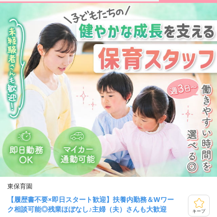
東保育園
【履歴書不要×即日スタート歓迎】扶養内勤務＆Wワー
ク相談可能◎残業ほぼなし♪主婦（夫）さんも大歓迎
キープ