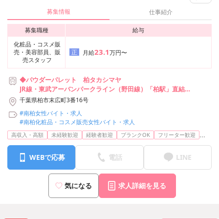
募集情報
仕事紹介
募集職種
給与
化粧品・コスメ販
23.1
売・美容部員、販
正
月給
万円〜
売スタッフ
◆パウダーパレット 柏タカシマヤ
JR線・東武アーバンパークライン（野田線）「柏駅」直結
千葉県柏市末広町3番16号
※転居を伴う転勤はありません
#南柏女性バイト・求人
#南柏化粧品・コスメ販売女性バイト・求人
...
高収入・高額
未経験歓迎
経験者歓迎
ブランクOK
フリーター歓迎
WEBで応募
電話
LINE
気になる
求人詳細を見る