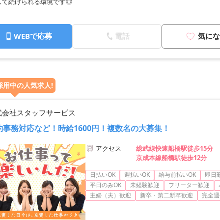
して続けられる環境です◎
WEBで応募
電話
気にな
採用中の人気求人!
式会社スタッフサービス
約事務対応など！時給1600円！複数名の大募集！
アクセス
総武線快速船橋駅徒歩15分
京成本線船橋駅徒歩12分
日払いOK
週払いOK
給与前払いOK
即日
平日のみOK
未経験歓迎
フリーター歓迎
主婦（夫）歓迎
新卒・第二新卒歓迎
完全週