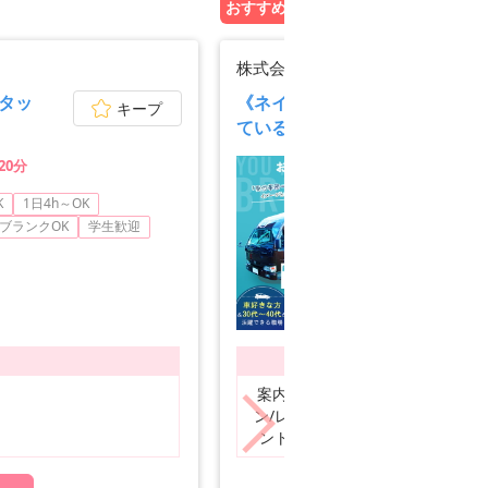
おすすめ企業PICK UP!
株式会社永光自動車工業
タッ
《ネイル・ピアスOK＆髪型・
キープ
ているのが苦手な方にもピッタ
20分
K
1日4h～OK
ネイ
ブランクOK
学生歓迎
経
主
募集職種
案内(インフォメーショ
ン/レセプション)・フロ
正
ント・受付、一般事務