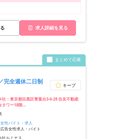
る
求人詳細を見る
まとめて応募
／完全週休二日制
キープ
社：東京都目黒区青葉台3-6-28 住友不動産
台タワー18階
東京都新宿区西新宿2-7-1-22階
県
東京都豊島区池袋2-49-14-201
神奈川県横浜市神奈川区台町17-1-4階E1
橋女性バイト・求人
北海道札幌市中央区南2条西1-7-2-5階
橋広告女性求人・バイト
宮城県仙台市青葉区本町1-12-7-8階 A2
会社ルミナス