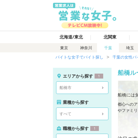
｜
｜
北海道/東北
北関東
東京
神奈川
千葉
埼玉
バイトな女子でバイト探し
千葉の女性バ
船橋ル
エリアから探す
1
船橋市
船橋には
業種から探す
都心へのア
やファミリ
すべて
大型ショッ
職種から探す
1
テサロンも
そんな船橋