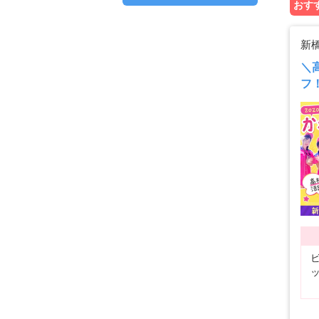
おすす
新
＼
フ