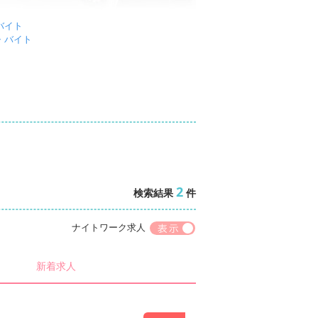
バイト
や住宅街も豊富にあり、南口よりも閑静な印象
・バイト
・バイト
バイトしたい」「落ち着いた場所でマイペース
バイト
る女性も、理想の条件にぴったり当てはまる求
バイト
バイト
バイト
バイト
ひ気軽にご応募してみてくださいね！
バイト
・バイト
バイト
バイト
2
検索結果
件
ナイトワーク求人
新着求人