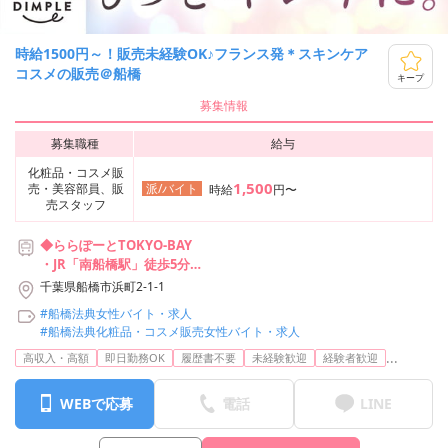
時給1500円～！販売未経験OK♪フランス発＊スキンケア
コスメの販売＠船橋
キープ
募集情報
募集職種
給与
化粧品・コスメ販
1,500
売・美容部員、販
派/バイト
時給
円〜
売スタッフ
◆ららぽーとTOKYO-BAY
・JR「南船橋駅」徒歩5分
・京成電鉄「船橋競馬場駅」徒歩10分
千葉県船橋市浜町2-1-1
◎無料送迎バスあり
#船橋法典女性バイト・求人
#船橋法典化粧品・コスメ販売女性バイト・求人
...
高収入・高額
即日勤務OK
履歴書不要
未経験歓迎
経験者歓迎
WEBで応募
電話
LINE