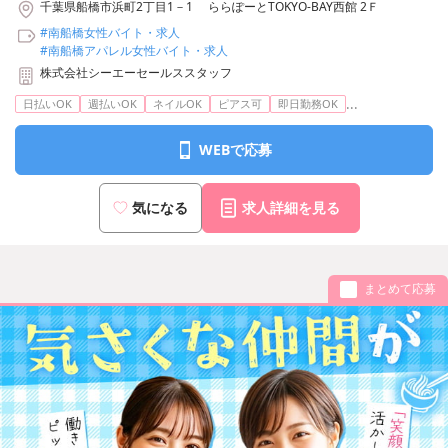
千葉県船橋市浜町2丁目1－1 ららぽーとTOKYO-BAY西館 2Ｆ
#南船橋女性バイト・求人
#南船橋アパレル女性バイト・求人
株式会社シーエーセールススタッフ
...
日払いOK
週払いOK
ネイルOK
ピアス可
即日勤務OK
WEBで応募
気になる
求人詳細を見る
まとめて応募