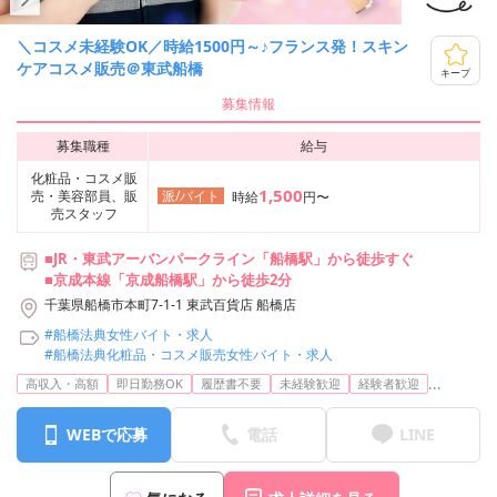
＼コスメ未経験OK／時給1500円～♪フランス発！スキン
ケアコスメ販売＠東武船橋
キープ
募集情報
募集職種
給与
化粧品・コスメ販
1,500
売・美容部員、販
派/バイト
時給
円〜
売スタッフ
■JR・東武アーバンパークライン「船橋駅」から徒歩すぐ
■京成本線「京成船橋駅」から徒歩2分
千葉県船橋市本町7-1-1 東武百貨店 船橋店
#船橋法典女性バイト・求人
#船橋法典化粧品・コスメ販売女性バイト・求人
...
高収入・高額
即日勤務OK
履歴書不要
未経験歓迎
経験者歓迎
WEBで応募
電話
LINE