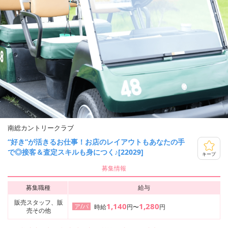
南総カントリークラブ
“好き”が活きるお仕事！お店のレイアウトもあなたの手
で◎接客＆査定スキルも身につく♪[22029]
キープ
募集情報
募集職種
給与
販売スタッフ、販
1,140
1,280
ア/パ
時給
円〜
円
売その他