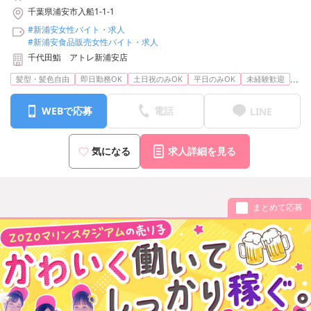
千葉県浦安市入船1-1-1
#新浦安女性バイト・求人
#新浦安食品販売女性バイト・求人
千代田鮨 アトレ新浦安店
...
髪型・髪色自由
即日勤務OK
土日祝のみOK
平日のみOK
未経験歓迎
WEBで応募
電話
LINE
気になる
求人詳細を見る
まとめて応募