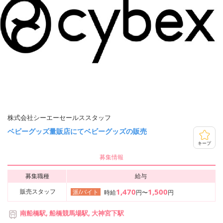
株式会社シーエーセールススタッフ
ベビーグッズ量販店にてベビーグッズの販売
キープ
募集情報
募集職種
給与
1,470
1,500
販売スタッフ
派/バイト
時給
円〜
円
南船橋駅, 船橋競馬場駅, 大神宮下駅