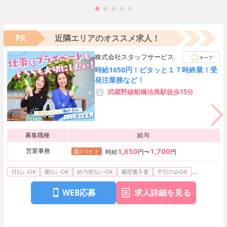
PR
近隣エリアのオススメ求人！
株式会社スタッフサービス
キープ
時給1650円！ピタッと１７時終業！受
発注業務など！
武蔵野線船橋法典駅徒歩15分
募集職種
給与
1,650
1,700
営業事務
派/バイト
時給
円〜
円
...
日払いOK
週払いOK
給与前払いOK
履歴書不要
平日のみOK
WEB応募
求人詳細を見る