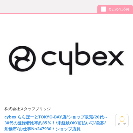
まとめて応募
株式会社スタッフブリッジ
cybex ららぽーとTOKYO-BAY店/ショップ販売/20代～
30代の登録者比率約85％！/未経験OK/前払い可/急募/
キープ
船橋市/お仕事No247930 / ショップ店員