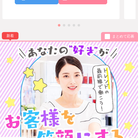
新着
まとめて応募