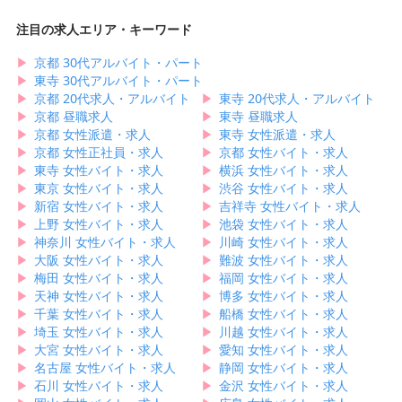
注目の求人エリア・キーワード
▶︎
京都 30代アルバイト・パート
▶︎
東寺 30代アルバイト・パート
▶︎
京都 20代求人・アルバイト
▶︎
東寺 20代求人・アルバイト
▶︎
京都 昼職求人
▶︎
東寺 昼職求人
▶︎
京都 女性派遣・求人
▶︎
東寺 女性派遣・求人
▶︎
京都 女性正社員・求人
▶︎
京都 女性バイト・求人
▶︎
東寺 女性バイト・求人
▶︎
横浜 女性バイト・求人
▶︎
東京 女性バイト・求人
▶︎
渋谷 女性バイト・求人
▶︎
新宿 女性バイト・求人
▶︎
吉祥寺 女性バイト・求人
▶︎
上野 女性バイト・求人
▶︎
池袋 女性バイト・求人
▶︎
神奈川 女性バイト・求人
▶︎
川崎 女性バイト・求人
▶︎
大阪 女性バイト・求人
▶︎
難波 女性バイト・求人
▶︎
梅田 女性バイト・求人
▶︎
福岡 女性バイト・求人
▶︎
天神 女性バイト・求人
▶︎
博多 女性バイト・求人
▶︎
千葉 女性バイト・求人
▶︎
船橋 女性バイト・求人
▶︎
埼玉 女性バイト・求人
▶︎
川越 女性バイト・求人
▶︎
大宮 女性バイト・求人
▶︎
愛知 女性バイト・求人
▶︎
名古屋 女性バイト・求人
▶︎
静岡 女性バイト・求人
▶︎
石川 女性バイト・求人
▶︎
金沢 女性バイト・求人