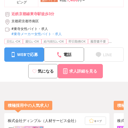
時給
円〜
ピング
近鉄京都線東寺駅徒歩3分
京都府京都市南区
#東寺女性バイト・求人
#東寺メーカー女性バイト・求人
...
日払いOK
週払いOK
給与前払いOK
即日勤務OK
履歴書不要
WEBで応募
電話
LINE
気になる
求人詳細を見る
積極採用中の人気求人!
積極
株式会社ディンプル（人材サービス会社）
株式
キープ