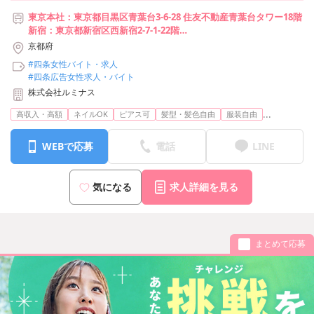
東京本社：東京都目黒区青葉台3-6-28 住友不動産青葉台タワー18階
新宿：東京都新宿区西新宿2-7-1-22階
池袋：東京都豊島区池袋2-49-14-201
京都府
横浜：神奈川県横浜市神奈川区台町17-1-4階E1
#四条女性バイト・求人
札幌：北海道札幌市中央区南2条西1-7-2-5階
#四条広告女性求人・バイト
仙台：宮城県仙台市青葉区本町1-12-7-8階 A2
株式会社ルミナス
宇都宮：栃木県宇都宮市池上町4-2-5階-C
静岡：静岡市葵区呉服町2-2-13-8階
...
高収入・高額
ネイルOK
ピアス可
髪型・髪色自由
服装自由
名古屋：愛知県名古屋市中村区竹橋町15-16-8階
大阪：大阪府大阪市北区梅田3-3-20 明治安田生命大阪梅田ビル23階
WEBで応募
電話
LINE
広島：広島県広島市中区大手町2-8-2-10階
神戸：兵庫県神戸市中央区東町122-2-8階
福岡：福岡県福岡市中央区天神1-6-8-6階
気になる
求人詳細を見る
小倉：福岡県北九州市小倉北区米町1-4-21-401号室
沖縄：沖縄県那覇市久米2丁目4-16-5階
まとめて応募