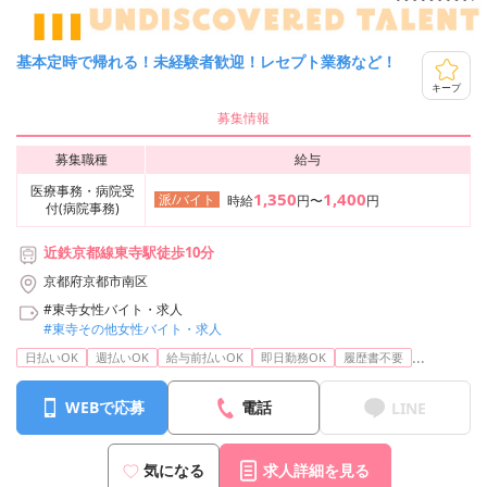
基本定時で帰れる！未経験者歓迎！レセプト業務など！
キープ
募集情報
募集職種
給与
医療事務・病院受
1,350
1,400
派/バイト
時給
円〜
円
付(病院事務)
近鉄京都線東寺駅徒歩10分
京都府京都市南区
#東寺女性バイト・求人
#東寺その他女性バイト・求人
...
日払いOK
週払いOK
給与前払いOK
即日勤務OK
履歴書不要
WEBで応募
電話
LINE
気になる
求人詳細を見る