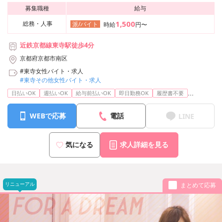
募集職種
給与
1,500
総務・人事
派/バイト
時給
円〜
近鉄京都線東寺駅徒歩4分
京都府京都市南区
#東寺女性バイト・求人
#東寺その他女性バイト・求人
...
日払いOK
週払いOK
給与前払いOK
即日勤務OK
履歴書不要
WEBで応募
電話
LINE
気になる
求人詳細を見る
リニューアル
まとめて応募