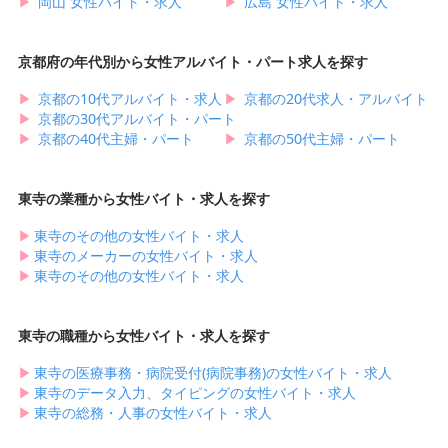
▶︎
岡山 女性バイト・求人
▶︎
広島 女性バイト・求人
京都府の年代別から女性アルバイト・パート求人を探す
▶︎
京都の10代アルバイト・求人
▶︎
京都の20代求人・アルバイト
▶︎
京都の30代アルバイト・パート
▶︎
京都の40代主婦・パート
▶︎
京都の50代主婦・パート
東寺の業種から女性バイト・求人を探す
▶︎
東寺のその他の女性バイト・求人
▶︎
東寺のメーカーの女性バイト・求人
▶︎
東寺のその他の女性バイト・求人
東寺の職種から女性バイト・求人を探す
▶︎
東寺の医療事務・病院受付(病院事務)の女性バイト・求人
▶︎
東寺のデータ入力、タイピングの女性バイト・求人
▶︎
東寺の総務・人事の女性バイト・求人