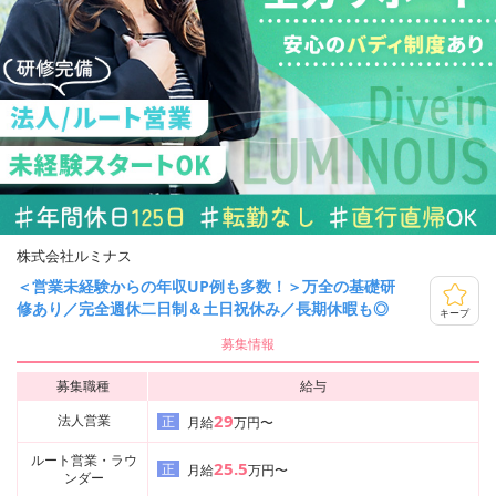
株式会社ルミナス
＜営業未経験からの年収UP例も多数！＞万全の基礎研
修あり／完全週休二日制＆土日祝休み／長期休暇も◎
キープ
募集情報
募集職種
給与
29
法人営業
正
月給
万円〜
ルート営業・ラウ
25.5
正
月給
万円〜
ンダー