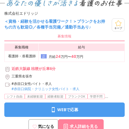
株式会社エドリッジ
＜資格・経験を活かせる看護ワーク！＞ブランクをお持
ちの方も歓迎◎／各種手当完備／通勤手当あり♪
キープ
募集情報
募集職種
給与
24
40
看護師・准看護師
正
月給
万円〜
万円
近鉄大阪線 桔梗が丘車6分
三重県名張市
#赤目口女性バイト・求人
#赤目口病院・クリニック女性バイト・求人
...
シフト自由
未経験歓迎
経験者歓迎
ブランクOK
学歴不問
WEBで応募
気になる
求人詳細を見る