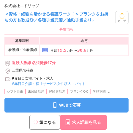
株式会社エドリッジ
＜資格・経験を活かせる看護ワーク！＞ブランクをお持
ちの方も歓迎◎／各種手当完備／通勤手当あり♪
キープ
募集情報
募集職種
給与
19.5
30.6
看護師・准看護師
正
月給
万円〜
万円
近鉄大阪線 名張徒歩17分
三重県名張市
#赤目口女性バイト・求人
#赤目口介護・福祉サービス女性求人・バイト
...
シフト自由
未経験歓迎
経験者歓迎
ブランクOK
学歴不問
WEBで応募
気になる
求人詳細を見る