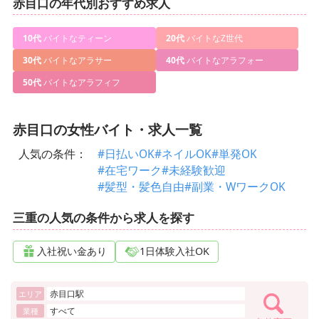
赤目口の年代別おすすめ求人
10代
バイトなティーン
20代
バイトなZ世代
30代
バイトなアラサー
40代
バイトなアラフォー
50代
バイトなアラフィフ
赤目口の女性バイト・求人一覧
人気の条件：
#日払いOK
#ネイルOK
#単発OK
#在宅ワーク
#未経験歓迎
#髪型・髪色自由
#副業・WワークOK
三重の人気の条件から求人を探す
入社祝い金あり
1日体験入社OK
赤目口駅
エリア
すべて
業種