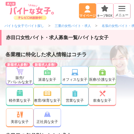
メニュー
キープBOX
マイページ
バイトな女子でバイト探し
三重の女性バイト・求人
名張の女性バイト・
赤目口女性バイト・求人募集一覧/バイトな女子
各業種に特化した求人情報はコチラ
販売/
派遣な女子
オフィスな女子
医療/介護な女子
アパレルな女子
軽作業な女子
教育/保育な女子
営業な女子
飲食な女子
正社員な女子
美容な女子