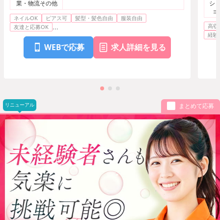
業・物流その他
ショ
ョ
ネイルOK
ピアス可
髪型・髪色自由
服装自由
ト・
高収
...
エス
友達と応募OK
経験
WEBで応募
求人詳細を見る
リニューアル
まとめて応募