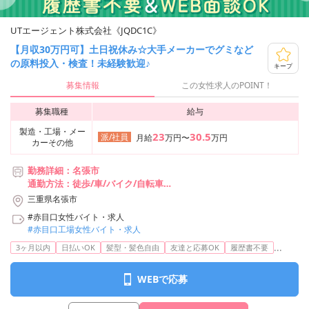
UTエージェント株式会社《JQDC1C》
【月収30万円可】土日祝休み☆大手メーカーでグミなど
の原料投入・検査！未経験歓迎♪
キープ
募集情報
この女性求人のPOINT！
募集職種
給与
製造・工場・メー
23
30.5
派/社員
月給
万円〜
万円
カーその他
勤務詳細：名張市
通勤方法：徒歩/車/バイク/自転車
最寄り駅：美旗駅から徒歩20分・車8分
三重県名張市
※構内の無料駐車場利用OK
#赤目口女性バイト・求人
#赤目口工場女性バイト・求人
...
3ヶ月以内
日払いOK
髪型・髪色自由
友達と応募OK
履歴書不要
WEBで応募