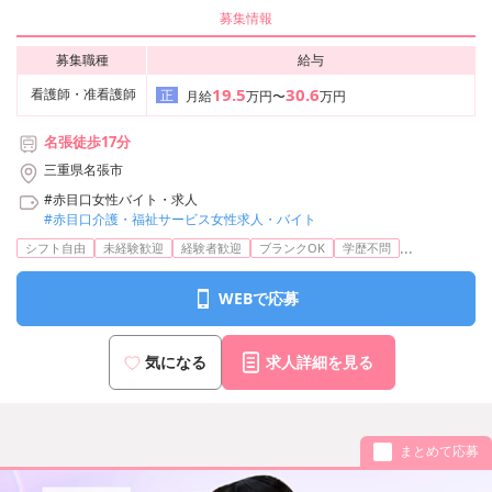
募集情報
募集職種
給与
19.5
30.6
看護師・准看護師
正
月給
万円〜
万円
名張徒歩17分
三重県名張市
#赤目口女性バイト・求人
#赤目口介護・福祉サービス女性求人・バイト
...
シフト自由
未経験歓迎
経験者歓迎
ブランクOK
学歴不問
WEBで応募
気になる
求人詳細を見る
まとめて応募