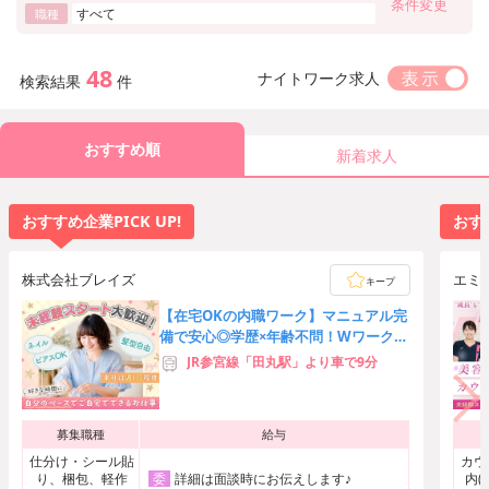
条件変更
すべて
職種
48
ナイトワーク求人
検索結果
件
おすすめ順
新着求人
おすすめ企業PICK UP!
おすす
株式会社ブレイズ
エミ
キープ
【在宅OKの内職ワーク】マニュアル完
備で安心◎学歴×年齢不問！Wワーク可
能♪オシャレ自由！
JR参宮線「田丸駅」より車で9分
募集職種
給与
仕分け・シール貼
カウ
り、梱包、軽作
詳細は面談時にお伝えします♪
内(
委