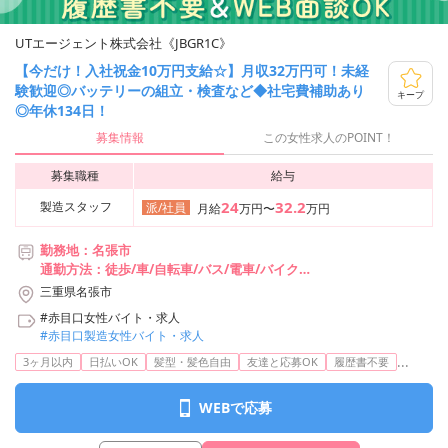
UTエージェント株式会社《JBGR1C》
【今だけ！入社祝金10万円支給☆】月収32万円可！未経
験歓迎◎バッテリーの組立・検査など◆社宅費補助あり
キープ
◎年休134日！
募集情報
この女性求人のPOINT！
募集職種
給与
24
32.2
製造スタッフ
派/社員
月給
万円〜
万円
勤務地：名張市
通勤方法：徒歩/車/自転車/バス/電車/バイク
最寄り駅：桔梗が丘駅より車5分・自転車10分
三重県名張市
※構内の（無料）駐車場利用OK
#赤目口女性バイト・求人
※近鉄桔梗が丘駅～巡回バスあり（平日日勤のみ／無料）
#赤目口製造女性バイト・求人
...
3ヶ月以内
日払いOK
髪型・髪色自由
友達と応募OK
履歴書不要
WEBで応募