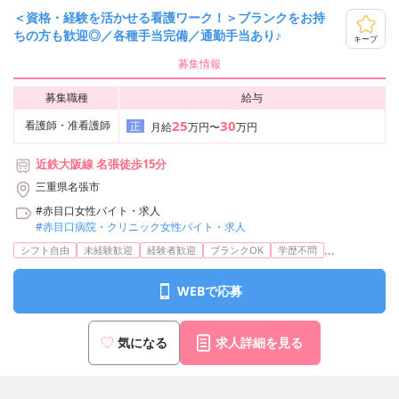
＜資格・経験を活かせる看護ワーク！＞ブランクをお持
ちの方も歓迎◎／各種手当完備／通勤手当あり♪
キープ
募集情報
募集職種
給与
25
30
看護師・准看護師
正
月給
万円〜
万円
近鉄大阪線 名張徒歩15分
三重県名張市
#赤目口女性バイト・求人
#赤目口病院・クリニック女性バイト・求人
...
シフト自由
未経験歓迎
経験者歓迎
ブランクOK
学歴不問
WEBで応募
気になる
求人詳細を見る