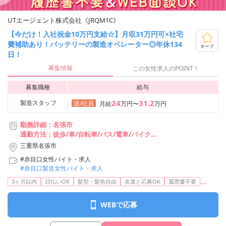
UTエージェント株式会社《JRQM1C》
【今だけ！入社祝金10万円支給☆】月収31万円可×社宅
費補助あり！バッテリーの製造オペレーター◎年休134
キープ
日！
募集情報
この女性求人のPOINT！
募集職種
給与
24
31.2
製造スタッフ
派/社員
月給
万円〜
万円
勤務詳細：名張市
通勤方法：徒歩/車/自転車/バス/電車/バイク
最寄り駅：桔梗が丘駅から車5分
三重県名張市
※構内の（無料）駐車場利用OK
#赤目口女性バイト・求人
※桔梗が丘駅より巡回バスが出ています
#赤目口製造女性バイト・求人
...
3ヶ月以内
日払いOK
髪型・髪色自由
友達と応募OK
履歴書不要
WEBで応募