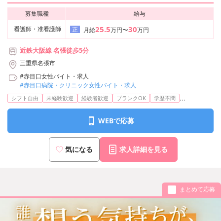
募集職種
給与
25.5
30
看護師・准看護師
正
月給
万円〜
万円
近鉄大阪線 名張徒歩5分
三重県名張市
#赤目口女性バイト・求人
#赤目口病院・クリニック女性バイト・求人
...
シフト自由
未経験歓迎
経験者歓迎
ブランクOK
学歴不問
WEBで応募
気になる
求人詳細を見る
まとめて応募