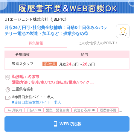
UTエージェント株式会社《JBLF1C》
月収26万円可×社宅費全額補助！日勤&土日休み☆バッ
テリー電池の製造・加工など！残業少なめ◎
キープ
募集情報
この女性求人のPOINT！
募集職種
給与
24
26
製造スタッフ
派/社員
月給
万円〜
万円
勤務地：名張市
通勤方法：徒歩/車/バス/自転車/電車/バイク
最寄り駅：桔梗が丘駅より車5分
三重県名張市
※構内無料駐車場利用OK
#赤目口女性バイト・求人
※桔梗が丘駅より自転車8分
#赤目口製造女性バイト・求人
※近鉄桔梗が丘駅より巡回バスあり
...
3ヶ月以内
日払いOK
髪型・髪色自由
友達と応募OK
履歴書不要
WEBで応募