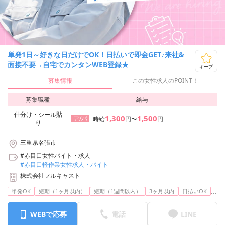
単発1日～好きな日だけでOK！日払いで即金GET♪来社&
面接不要→自宅でカンタンWEB登録★
キープ
募集情報
この女性求人のPOINT！
募集職種
給与
仕分け・シール貼
1,300
1,500
ア/パ
時給
円〜
円
り
三重県名張市
#赤目口女性バイト・求人
#赤目口軽作業女性求人・バイト
株式会社フルキャスト
...
単発OK
短期（1ヶ月以内）
短期（1週間以内）
3ヶ月以内
日払いOK
WEBで応募
電話
LINE