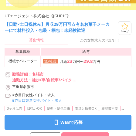
UTエージェント株式会社《JGUE1C》
【日勤×土日祝休み】月収29万円可☆有名お菓子メーカ
ーにて材料投入・包装・梱包！未経験歓迎
キープ
募集情報
この女性求人のPOINT！
募集職種
給与
23
29.8
機械オペレーター
派/社員
月給
万円〜
万円
勤務詳細：名張市
通勤方法：徒歩/車/自転車/バイク
最寄り駅：桔梗が丘駅より車6分
三重県名張市
※構内の（無料）駐車場利用OK
#赤目口女性バイト・求人
#赤目口製造女性バイト・求人
...
3ヶ月以内
日払いOK
髪型・髪色自由
友達と応募OK
履歴書不要
WEBで応募