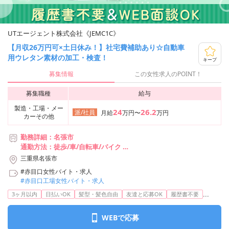
UTエージェント株式会社《JEMC1C》
【月収26万円可×土日休み！】社宅費補助あり☆自動車
用ウレタン素材の加工・検査！
キープ
募集情報
この女性求人のPOINT！
募集職種
給与
製造・工場・メー
24
26.2
派/社員
月給
万円〜
万円
カーその他
勤務詳細：名張市
通勤方法：徒歩/車/自転車/バイク
最寄り駅：桔梗が丘駅から車6分
三重県名張市
※構内の（無料）駐車場利用OK
#赤目口女性バイト・求人
#赤目口工場女性バイト・求人
...
3ヶ月以内
日払いOK
髪型・髪色自由
友達と応募OK
履歴書不要
WEBで応募