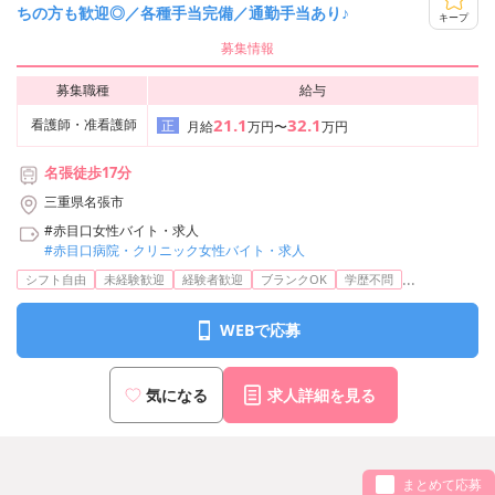
ちの方も歓迎◎／各種手当完備／通勤手当あり♪
キープ
募集情報
募集職種
給与
21.1
32.1
看護師・准看護師
正
月給
万円〜
万円
名張徒歩17分
三重県名張市
#赤目口女性バイト・求人
#赤目口病院・クリニック女性バイト・求人
...
シフト自由
未経験歓迎
経験者歓迎
ブランクOK
学歴不問
WEBで応募
気になる
求人詳細を見る
まとめて応募