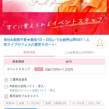
来社&面接不要★激短1日～日払いでお給料は即GET！人
気ライブやフェスの運営サポート♪
キープ
募集情報
この女性求人のPOINT！
募集職種
給与
1
1.2
イベントスタッフ
ア/パ
日給
万円〜
万円
三重県名張市
#赤目口女性バイト・求人
#赤目口イベント女性バイト・求人
株式会社フルキャスト
...
単発OK
短期（1ヶ月以内）
短期（1週間以内）
3ヶ月以内
日払いOK