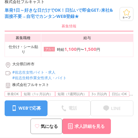
株式会社フルキャスト
単発1日～好きな日だけでOK！日払いで即金GET♪来社&
面接不要→自宅でカンタンWEB登録★
キープ
募集情報
募集職種
給与
仕分け・シール貼
1,100
1,500
ア/パ
時給
円〜
円
り
大分県臼杵市
#佐志生女性バイト・求人
#佐志生軽作業女性求人・バイト
株式会社フルキャスト
...
単発OK
短期（1ヶ月以内）
短期（1週間以内）
3ヶ月以内
日払いOK
WEBで応募
電話
LINE
気になる
求人詳細を見る