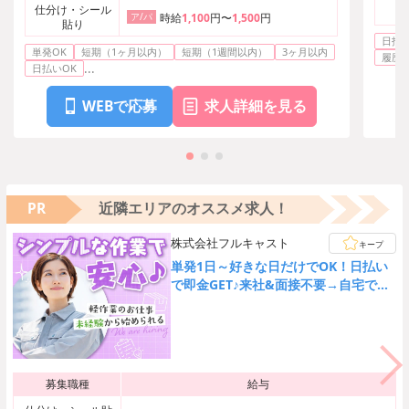
仕分け・シール
ア/パ
時給
1,100
円〜
1,500
円
貼り
日払い
単発OK
短期（1ヶ月以内）
短期（1週間以内）
3ヶ月以内
履歴
...
日払いOK
WEBで応募
求人詳細を見る
PR
近隣エリアのオススメ求人！
株式会社フルキャスト
キープ
単発1日～好きな日だけでOK！日払い
で即金GET♪来社&面接不要→自宅でカ
ンタンWEB登録★
募集職種
給与