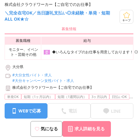
株式会社クラウドワーカー【ご自宅でのお仕事】
＼完全在宅OK／当日謝礼支払い◎未経験・単発・短期
ALL OK★☆
キープ
募集情報
募集職種
給与
モニター、イベン
◆いろんなタイプのお仕事を用意しております！ ◎コス
委
ト・芸能その他
大分県
#大分女性バイト・求人
#大分キャンペーン女性バイト・求人
株式会社クラウドワーカー【ご自宅でのお仕事】
...
単発OK
短期（1ヶ月以内）
短期（1週間以内）
3ヶ月以内
日払いOK
WEBで応募
電話
LINE
気になる
求人詳細を見る