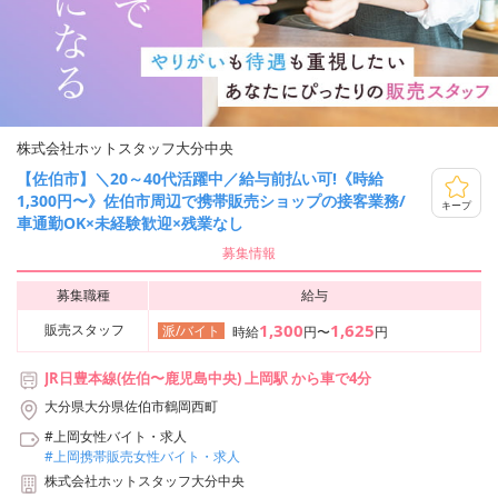
株式会社ホットスタッフ大分中央
【佐伯市】＼20～40代活躍中／給与前払い可!《時給
1,300円〜》佐伯市周辺で携帯販売ショップの接客業務/
キープ
車通勤OK×未経験歓迎×残業なし
募集情報
募集職種
給与
1,300
1,625
販売スタッフ
派/バイト
時給
円〜
円
JR日豊本線(佐伯〜鹿児島中央) 上岡駅 から車で4分
大分県大分県佐伯市鶴岡西町
#上岡女性バイト・求人
#上岡携帯販売女性バイト・求人
株式会社ホットスタッフ大分中央