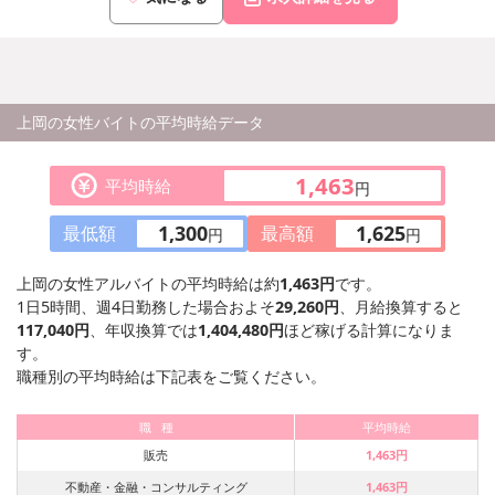
上岡の女性バイトの平均時給データ
1,463
平均時給
円
1,300
1,625
最低額
最高額
円
円
上岡の女性アルバイトの平均時給は約
1,463円
です。
1日5時間、週4日勤務した場合およそ
29,260円
、月給換算すると
117,040円
、年収換算では
1,404,480円
ほど稼げる計算になりま
す。
職種別の平均時給は下記表をご覧ください。
職 種
平均時給
販売
1,463円
不動産・金融・コンサルティング
1,463円