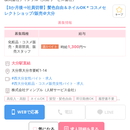
【3か月後⇒社員切替】髪色自由＆ネイルOK＊コスメセ
レクトショップ/販売＠大分
キープ
募集情報
募集職種
給与
化粧品・コスメ販
1,300
売・美容部員、販
派/バイト
時給
円〜
売スタッフ
大分駅直結
大分県大分市要町1-14
#西大分女性バイト・求人
#西大分化粧品・コスメ販売女性バイト・求人
株式会社ディンプル（人材サービス会社）
...
高収入・高額
ネイルOK
髪型・髪色自由
即日勤務OK
履歴書不要
WEBで応募
電話
LINE
気になる
求人詳細を見る