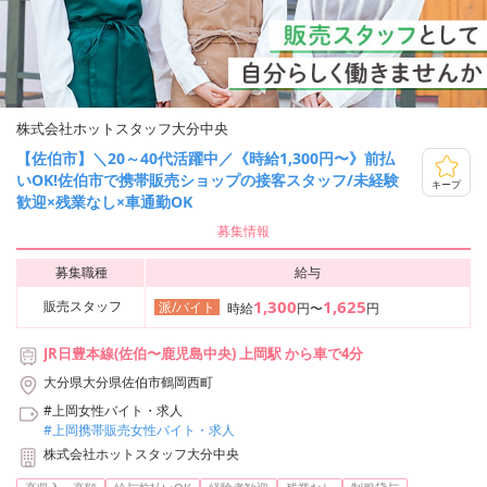
株式会社ホットスタッフ大分中央
【佐伯市】＼20～40代活躍中／《時給1,300円〜》前払
いOK!佐伯市で携帯販売ショップの接客スタッフ/未経験
キープ
歓迎×残業なし×車通勤OK
募集情報
募集職種
給与
1,300
1,625
販売スタッフ
派/バイト
時給
円〜
円
JR日豊本線(佐伯〜鹿児島中央) 上岡駅 から車で4分
大分県大分県佐伯市鶴岡西町
#上岡女性バイト・求人
#上岡携帯販売女性バイト・求人
株式会社ホットスタッフ大分中央