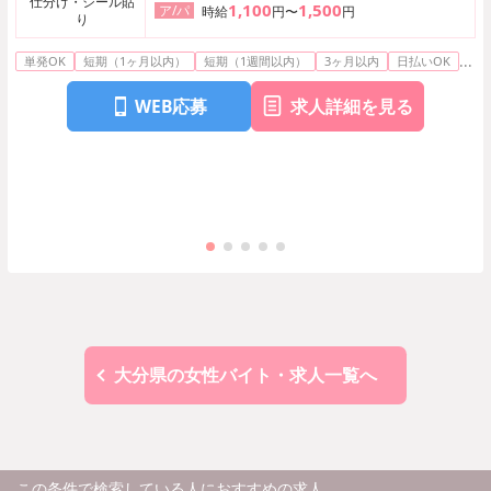
仕分け・シール貼
1,100
1,500
ア/パ
時給
円〜
円
り
...
単発OK
短期（1ヶ月以内）
短期（1週間以内）
3ヶ月以内
日払いOK
WEB応募
求人詳細を見る
大分県の女性バイト・求人一覧へ
この条件で検索している人におすすめの求人