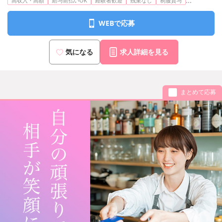
...
高収入・高額
給与前払いOK
経験者歓迎
残業なし
制服貸与
WEBで応募
気になる
求人詳細を見る
まとめて応募