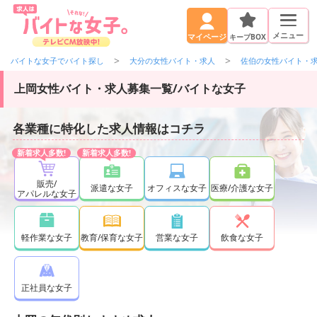
メニュー
キープBOX
マイページ
バイトな女子でバイト探し
大分の女性バイト・求人
佐伯の女性バイト・
上岡女性バイト・求人募集一覧/バイトな女子
各業種に特化した求人情報はコチラ
販売/
派遣な女子
オフィスな女子
医療/介護な女子
アパレルな女子
軽作業な女子
教育/保育な女子
営業な女子
飲食な女子
正社員な女子