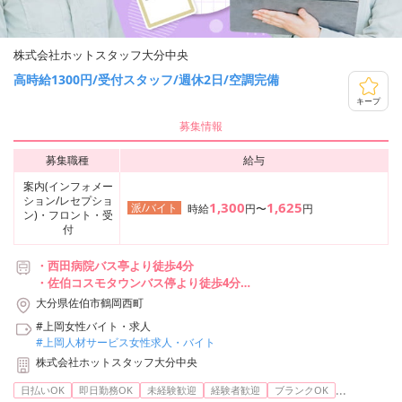
株式会社ホットスタッフ大分中央
高時給1300円/受付スタッフ/週休2日/空調完備
キープ
募集情報
募集職種
給与
案内(インフォメー
ション/レセプショ
1,300
1,625
派/バイト
時給
円〜
円
ン)・フロント・受
付
・西田病院バス亭より徒歩4分
・佐伯コスモタウンバス停より徒歩4分
・佐伯駅から車で10分
大分県佐伯市鶴岡西町
#上岡女性バイト・求人
#上岡人材サービス女性求人・バイト
株式会社ホットスタッフ大分中央
...
日払いOK
即日勤務OK
未経験歓迎
経験者歓迎
ブランクOK