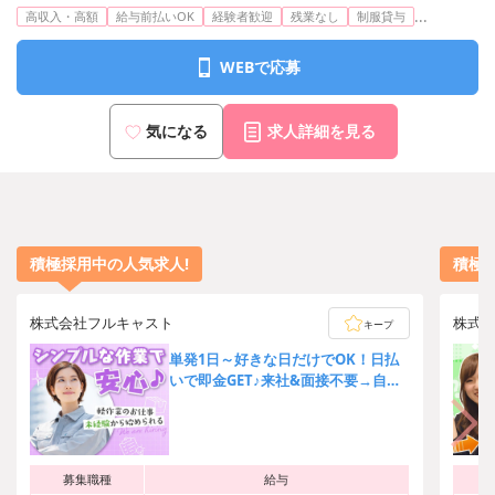
...
高収入・高額
給与前払いOK
経験者歓迎
残業なし
制服貸与
WEBで応募
気になる
求人詳細を見る
積極採用中の人気求人!
積極
株式会社フルキャスト
株式
キープ
単発1日～好きな日だけでOK！日払
いで即金GET♪来社&面接不要→自宅
でカンタンWEB登録★
募集職種
給与