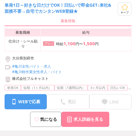
単発1日～好きな日だけでOK！日払いで即金GET♪来社&
面接不要→自宅でカンタンWEB登録★
キープ
募集情報
募集職種
給与
仕分け・シール貼
1,100
1,500
ア/パ
時給
円〜
円
り
大分県別府市
#亀川女性バイト・求人
#亀川軽作業女性求人・バイト
株式会社フルキャスト
...
単発OK
短期（1ヶ月以内）
短期（1週間以内）
3ヶ月以内
日払いOK
WEBで応募
電話
LINE
気になる
求人詳細を見る