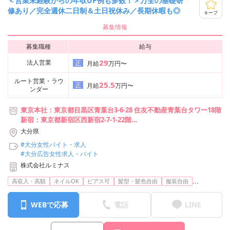
＜営業未経験からの年収UP例も多数！＞万全の基礎研
修あり／完全週休二日制＆土日祝休み／長期休暇も◎
キープ
募集情報
募集職種
給与
29
法人営業
正
月給
万円〜
ルート営業・ラウ
25.5
正
月給
万円〜
ンダー
東京本社：東京都目黒区青葉台3-6-28 住友不動産青葉台タワー18階
新宿：東京都新宿区西新宿2-7-1-22階
池袋：東京都豊島区池袋2-49-14-201
大分県
横浜：神奈川県横浜市神奈川区台町17-1-4階E1
#大分女性バイト・求人
札幌：北海道札幌市中央区南2条西1-7-2-5階
#大分広告女性求人・バイト
仙台：宮城県仙台市青葉区本町1-12-7-8階 A2
株式会社ルミナス
宇都宮：栃木県宇都宮市池上町4-2-5階-C
静岡：静岡市葵区呉服町2-2-13-8階
...
高収入・高額
ネイルOK
ピアス可
髪型・髪色自由
服装自由
名古屋：愛知県名古屋市中村区竹橋町15-16-8階
大阪：大阪府大阪市北区梅田3-3-20 明治安田生命大阪梅田ビル23階
WEBで応募
電話
LINE
広島：広島県広島市中区大手町2-8-2-10階
神戸：兵庫県神戸市中央区東町122-2-8階
福岡：福岡県福岡市中央区天神1-6-8-6階