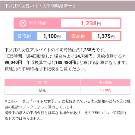
下ノ江の女性バイトの平均時給データ
1,238
平均時給
円
1,100
1,375
最低額
最高額
円
円
下ノ江の女性アルバイトの平均時給は約
1,238円
です。
1日5時間、週4日勤務した場合およそ
24,760円
、月給換算すると
99,040円
、年収換算では
1,188,480円
ほど稼げる計算になります。
職種別の平均時給は下記表をご覧ください。
職 種
平均時給
販売
1,238円
※このデータは「バイトな女子。」に登録されている求人情報の給与を元に独
自の集計ロジックによって算出しています。
掲載中の求人の平均金額とは異なる場合があり、その正確性について保証す
るものではありません。