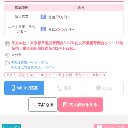
募集職種
給与
29
法人営業
正
月給
万円〜
ルート営業・ラウ
25.5
正
月給
万円〜
ンダー
東京本社：東京都目黒区青葉台3-6-28 住友不動産青葉台タワー18階
新宿：東京都新宿区西新宿2-7-1-22階
池袋：東京都豊島区池袋2-49-14-201
大分県
横浜：神奈川県横浜市神奈川区台町17-1-4階E1
#大分女性バイト・求人
札幌：北海道札幌市中央区南2条西1-7-2-5階
#大分広告女性求人・バイト
仙台：宮城県仙台市青葉区本町1-12-7-8階 A2
...
高収入・高額
ネイルOK
ピアス可
髪型・髪色自由
服装自由
宇都宮：栃木県宇都宮市池上町4-2-5階-C
静岡：静岡市葵区呉服町2-2-13-8階
名古屋：愛知県名古屋市中村区竹橋町15-16-8階
WEBで応募
電話
LINE
大阪：大阪府大阪市北区梅田3-3-20 明治安田生命大阪梅田ビル23階
広島：広島県広島市中区大手町2-8-2-10階
神戸：兵庫県神戸市中央区東町122-2-8階
気になる
求人詳細を見る
福岡：福岡県福岡市中央区天神1-6-8-6階
小倉：福岡県北九州市小倉北区米町1-4-21-401号室
沖縄：沖縄県那覇市久米2丁目4-16-5階
リニューアル
まとめて応募