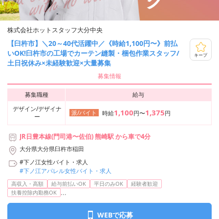
株式会社ホットスタッフ大分中央
【臼杵市】＼20～40代活躍中／《時給1,100円〜》前払
いOK!臼杵市の工場でカーテン縫製・梱包作業スタッフ/
キープ
土日祝休み×未経験歓迎×大量募集
募集情報
募集職種
給与
デザイン/デザイナ
1,100
1,375
派/バイト
時給
円〜
円
ー
JR日豊本線(門司港〜佐伯) 熊崎駅 から車で4分
大分県大分県臼杵市稲田
#下ノ江女性バイト・求人
#下ノ江アパレル女性バイト・求人
高収入・高額
給与前払いOK
平日のみOK
経験者歓迎
...
扶養控除内勤務OK
WEBで応募