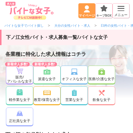
メニュー
キープBOX
マイページ
バイトな女子でバイト探し
大分の女性バイト・求人
臼杵の女性バイト・
下ノ江女性バイト・求人募集一覧/バイトな女子
各業種に特化した求人情報はコチラ
販売/
派遣な女子
オフィスな女子
医療/介護な女子
アパレルな女子
軽作業な女子
教育/保育な女子
営業な女子
飲食な女子
正社員な女子