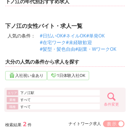
下ノ江の年代別おすすめ求人
下ノ江の女性バイト・求人一覧
人気の条件：
#日払いOK
#ネイルOK
#単発OK
#在宅ワーク
#未経験歓迎
#髪型・髪色自由
#副業・WワークOK
大分の人気の条件から求人を探す
入社祝い金あり
1日体験入社OK
下ノ江駅
エリア
すべて
業種
条件変更
すべて
職種
2
ナイトワーク求人
検索結果
件