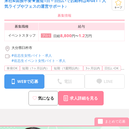
来社&面接不要★激短1日～日払いでお給料は即GET！人
気ライブやフェスの運営サポート♪
キープ
募集情報
募集職種
給与
8,800
1.2
イベントスタッフ
ア/パ
日給
円〜
万円
大分県臼杵市
#佐志生女性バイト・求人
#佐志生イベント女性バイト・求人
...
単発OK
短期（1ヶ月以内）
短期（1週間以内）
3ヶ月以内
日払いOK
WEBで応募
電話
LINE
気になる
求人詳細を見る
まとめて応募