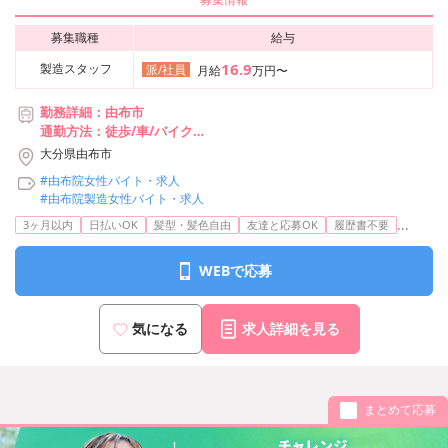
募集職種
給与
16.9
製造スタッフ
派/社員
月給
万円〜
勤務詳細：由布市
通勤方法：徒歩/車/バイク
最寄り駅：向之原駅から車6分、徒歩19分
大分県由布市
※構内の無料駐車場利用OK
#由布院女性バイト・求人
#由布院製造女性バイト・求人
...
3ヶ月以内
日払いOK
髪型・髪色自由
友達と応募OK
履歴書不要
WEBで応募
気になる
求人詳細を見る
まとめて応募