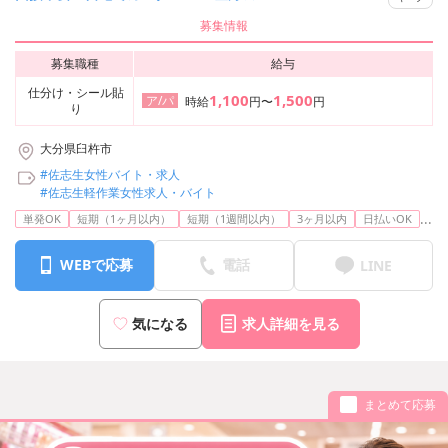
募集情報
募集職種
給与
仕分け・シール貼
1,100
1,500
ア/パ
時給
円〜
円
り
大分県臼杵市
#佐志生女性バイト・求人
#佐志生軽作業女性求人・バイト
...
単発OK
短期（1ヶ月以内）
短期（1週間以内）
3ヶ月以内
日払いOK
WEBで応募
電話
LINE
気になる
求人詳細を見る
まとめて応募