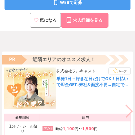
WEBで応募
気になる
求人詳細を見る
PR
近隣エリアのオススメ求人！
株式会社フルキャスト
キープ
単発1日～好きな日だけでOK！日払い
で即金GET♪来社&面接不要→自宅でカ
ンタンWEB登録★
募集職種
給与
仕分け・シール貼
1,100
1,500
ア/パ
時給
円〜
円
り