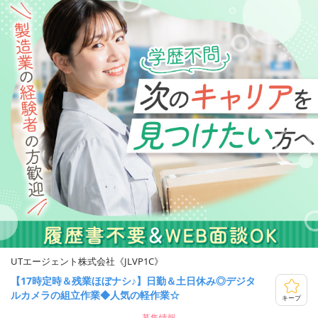
UTエージェント株式会社《JLVP1C》
【17時定時＆残業ほぼナシ♪】日勤＆土日休み◎デジタ
ルカメラの組立作業◆人気の軽作業☆
キープ
募集情報