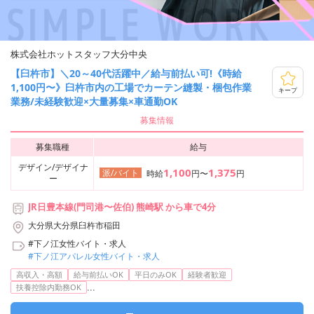
株式会社ホットスタッフ大分中央
【臼杵市】＼20～40代活躍中／給与前払い可!《時給
1,100円〜》臼杵市内の工場でカーテン縫製・梱包作業
キープ
業務/未経験歓迎×大量募集×車通勤OK
募集情報
募集職種
給与
デザイン/デザイナ
1,100
1,375
派/バイト
時給
円〜
円
ー
JR日豊本線(門司港〜佐伯) 熊崎駅 から車で4分
大分県大分県臼杵市稲田
#下ノ江女性バイト・求人
#下ノ江アパレル女性バイト・求人
高収入・高額
給与前払いOK
平日のみOK
経験者歓迎
...
扶養控除内勤務OK