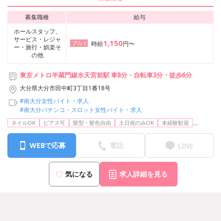
募集職種
給与
ホールスタッフ、
サービス・レジャ
1,150
ア/パ
時給
円〜
ー・旅行・娯楽そ
の他
東京メトロ半蔵門線水天宮前駅 車8分・自転車3分・徒歩6分
大分県大分市田中町3丁目1番18号
#南大分女性バイト・求人
#南大分パチンコ・スロット女性バイト・求人
...
ネイルOK
ピアス可
髪型・髪色自由
土日祝のみOK
未経験歓迎
WEBで応募
電話
LINE
気になる
求人詳細を見る