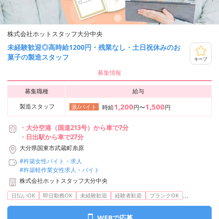
株式会社ホットスタッフ大分中央
未経験歓迎◎高時給1200円・残業なし・土日祝休みのお
菓子の製造スタッフ
キープ
募集情報
募集職種
給与
1,200
1,500
製造スタッフ
派/バイト
時給
円〜
円
・大分空港（国道213号）から車で7分
・日出駅から車で27分
大分県国東市武蔵町糸原
#杵築女性バイト・求人
#杵築軽作業女性求人・バイト
株式会社ホットスタッフ大分中央
...
日払いOK
即日勤務OK
未経験歓迎
経験者歓迎
ブランクOK
WEBで応募