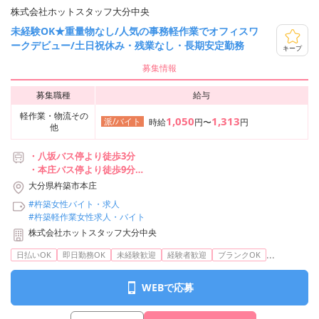
株式会社ホットスタッフ大分中央
未経験OK★重量物なし/人気の事務軽作業でオフィスワ
ークデビュー/土日祝休み・残業なし・長期安定勤務
キープ
募集情報
募集職種
給与
軽作業・物流その
1,050
1,313
派/バイト
時給
円〜
円
他
・八坂バス停より徒歩3分
・本庄バス停より徒歩9分
・熊丸バス停より徒歩12分
大分県杵築市本庄
・日出駅から車で12分
#杵築女性バイト・求人
#杵築軽作業女性求人・バイト
株式会社ホットスタッフ大分中央
...
日払いOK
即日勤務OK
未経験歓迎
経験者歓迎
ブランクOK
WEBで応募