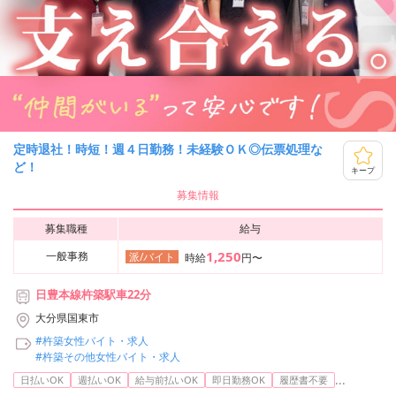
定時退社！時短！週４日勤務！未経験ＯＫ◎伝票処理な
ど！
キープ
募集情報
募集職種
給与
1,250
一般事務
派/バイト
時給
円〜
日豊本線杵築駅車22分
大分県国東市
#杵築女性バイト・求人
#杵築その他女性バイト・求人
...
日払いOK
週払いOK
給与前払いOK
即日勤務OK
履歴書不要