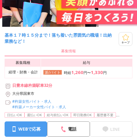
基本１７時１５分まで！落ち着いた雰囲気の職場！出納
業務など！
キープ
募集情報
募集職種
給与
1,260
1,330
経理・財務・会計
派/バイト
時給
円〜
円
日豊本線杵築駅車32分
大分県国東市
#杵築女性バイト・求人
#杵築メーカー女性バイト・求人
...
日払いOK
週払いOK
給与前払いOK
即日勤務OK
履歴書不要
WEBで応募
電話
LINE