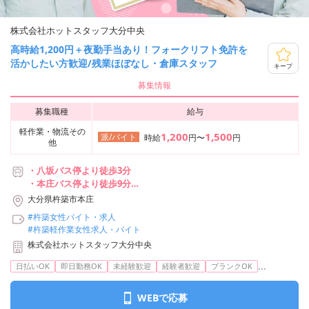
株式会社ホットスタッフ大分中央
高時給1,200円＋夜勤手当あり！フォークリフト免許を
活かしたい方歓迎/残業ほぼなし・倉庫スタッフ
キープ
募集情報
募集職種
給与
軽作業・物流その
1,200
1,500
派/バイト
時給
円〜
円
他
・八坂バス停より徒歩3分
・本庄バス停より徒歩9分
・熊丸バス停より徒歩12分
大分県杵築市本庄
・日出駅から車で12分
#杵築女性バイト・求人
#杵築軽作業女性求人・バイト
株式会社ホットスタッフ大分中央
...
日払いOK
即日勤務OK
未経験歓迎
経験者歓迎
ブランクOK
WEBで応募