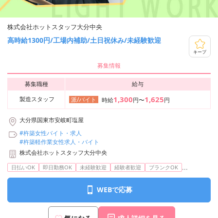
株式会社ホットスタッフ大分中央
高時給1300円/工場内補助/土日祝休み/未経験歓迎
キープ
募集情報
募集職種
給与
1,300
1,625
製造スタッフ
派/バイト
時給
円〜
円
大分県国東市安岐町塩屋
#杵築女性バイト・求人
#杵築軽作業女性求人・バイト
株式会社ホットスタッフ大分中央
...
日払いOK
即日勤務OK
未経験歓迎
経験者歓迎
ブランクOK
WEBで応募