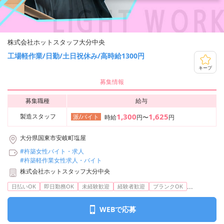
株式会社ホットスタッフ大分中央
工場軽作業/日勤/土日祝休み/高時給1300円
キープ
募集情報
募集職種
給与
1,300
1,625
製造スタッフ
派/バイト
時給
円〜
円
大分県国東市安岐町塩屋
#杵築女性バイト・求人
#杵築軽作業女性求人・バイト
株式会社ホットスタッフ大分中央
...
日払いOK
即日勤務OK
未経験歓迎
経験者歓迎
ブランクOK
WEBで応募