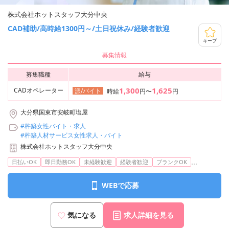
株式会社ホットスタッフ大分中央
CAD補助/高時給1300円～/土日祝休み/経験者歓迎
キープ
募集情報
募集職種
給与
1,300
1,625
CADオペレーター
派/バイト
時給
円〜
円
大分県国東市安岐町塩屋
#杵築女性バイト・求人
#杵築人材サービス女性求人・バイト
株式会社ホットスタッフ大分中央
...
日払いOK
即日勤務OK
未経験歓迎
経験者歓迎
ブランクOK
WEBで応募
気になる
求人詳細を見る