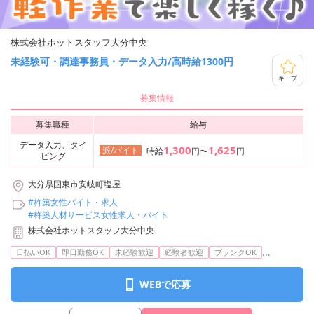
株式会社ホットスタッフ大分中央
未経験可・調達事務員・データ入力/高時給1300円
キープ
募集情報
募集職種
給与
データ入力、タイ
1,300
1,625
派/バイト
時給
円〜
円
ピング
大分県国東市安岐町塩屋
#杵築女性バイト・求人
#杵築人材サービス女性求人・バイト
株式会社ホットスタッフ大分中央
...
日払いOK
即日勤務OK
未経験歓迎
経験者歓迎
ブランクOK
WEBで応募