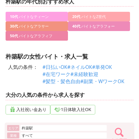
杵築駅の年代別おすすめ求人
10代
バイトなティーン
20代
バイトなZ世代
30代
バイトなアラサー
40代
バイトなアラフォー
50代
バイトなアラフィフ
杵築駅の女性バイト・求人一覧
人気の条件：
#日払いOK
#ネイルOK
#単発OK
#在宅ワーク
#未経験歓迎
#髪型・髪色自由
#副業・WワークOK
大分の人気の条件から求人を探す
入社祝い金あり
1日体験入社OK
杵築駅
エリア
すべて
業種