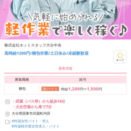
株式会社ホットスタッフ大分中央
高時給1200円/梱包作業/土日休み/未経験歓迎
キープ
募集情報
募集職種
給与
1,200
1,500
梱包
派/バイト
時給
円〜
円
・武蔵（バス停）から徒歩14分
・大分空港から車で7分
大分県国東市武蔵町内田
#杵築女性バイト・求人
#杵築軽作業女性求人・バイト