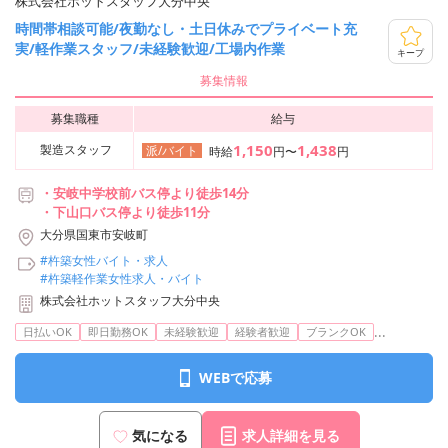
株式会社ホットスタッフ大分中央
時間帯相談可能/夜勤なし・土日休みでプライベート充
実/軽作業スタッフ/未経験歓迎/工場内作業
キープ
募集情報
募集職種
給与
1,150
1,438
製造スタッフ
派/バイト
時給
円〜
円
・安岐中学校前バス停より徒歩14分
・下山口バス停より徒歩11分
大分県国東市安岐町
#杵築女性バイト・求人
#杵築軽作業女性求人・バイト
株式会社ホットスタッフ大分中央
...
日払いOK
即日勤務OK
未経験歓迎
経験者歓迎
ブランクOK
WEBで応募
気になる
求人詳細を見る