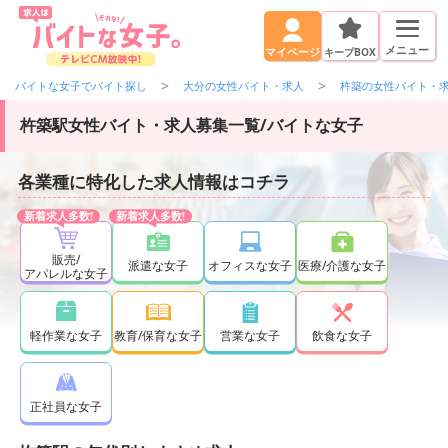
メニュー
キープBOX
マイページ
バイトな女子でバイト探し
大分の女性バイト・求人
杵築の女性バイト・
杵築駅女性バイト・求人募集一覧/バイトな女子
各業種に特化した求人情報はコチラ
販売/
派遣な女子
オフィスな女子
医療/介護な女子
アパレルな女子
軽作業な女子
教育/保育な女子
営業な女子
飲食な女子
正社員な女子