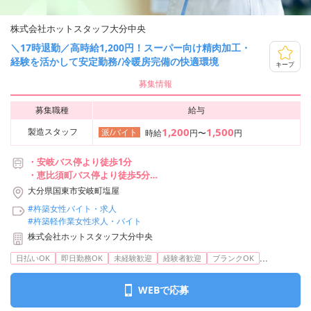
株式会社ホットスタッフ大分中央
＼17時退勤／高時給1,200円！スーパー向け精肉加工・
経験を活かして安定勤務/冷暖房完備の快適環境
キープ
募集情報
募集職種
給与
1,200
1,500
製造スタッフ
派/バイト
時給
円〜
円
・安岐バス停より徒歩1分
・恵比須町バス停より徒歩5分
・塩屋バス停より徒歩8分
大分県国東市安岐町塩屋
・日出駅から車で22分
#杵築女性バイト・求人
・大神駅から車で22分
#杵築軽作業女性求人・バイト
株式会社ホットスタッフ大分中央
...
日払いOK
即日勤務OK
未経験歓迎
経験者歓迎
ブランクOK
WEBで応募