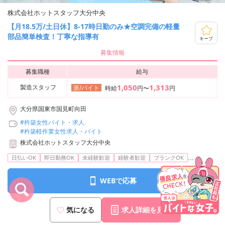
株式会社ホットスタッフ大分中央
【月18.5万/土日休】8-17時日勤のみ★空調完備の軽量
部品簡単検査！丁寧な指導有
キープ
募集情報
募集職種
給与
1,050
1,313
製造スタッフ
派/バイト
時給
円〜
円
大分県国東市国見町向田
#杵築女性バイト・求人
#杵築軽作業女性求人・バイト
株式会社ホットスタッフ大分中央
...
日払いOK
即日勤務OK
未経験歓迎
経験者歓迎
ブランクOK
WEBで応募
気になる
求人詳細を見る