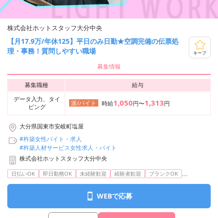
株式会社ホットスタッフ大分中央
【月17.9万/年休125】平日のみ日勤★空調完備の伝票処
理・事務！質問しやすい職場
キープ
募集情報
募集職種
給与
データ入力、タイ
1,050
1,313
派/バイト
時給
円〜
円
ピング
大分県国東市安岐町塩屋
#杵築女性バイト・求人
#杵築人材サービス女性求人・バイト
株式会社ホットスタッフ大分中央
...
日払いOK
即日勤務OK
未経験歓迎
経験者歓迎
ブランクOK
WEBで応募