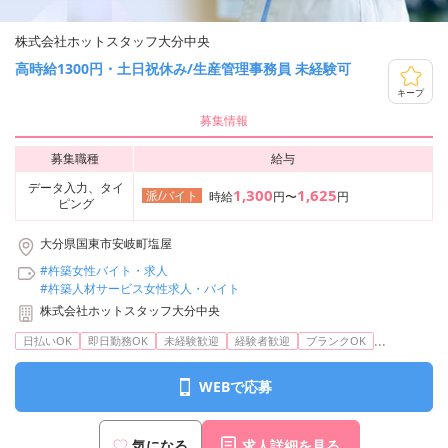
株式会社ホットスタッフ大分中央
高時給1300円・土日祝休み/生産管理事務員 未経験可
キープ
募集情報
募集職種
給与
データ入力、タイ
1,300
1,625
派/バイト
時給
円〜
円
ピング
大分県国東市安岐町塩屋
#杵築女性バイト・求人
#杵築人材サービス女性求人・バイト
株式会社ホットスタッフ大分中央
...
日払いOK
即日勤務OK
未経験歓迎
経験者歓迎
ブランクOK
WEBで応募
気になる
求人詳細を見る