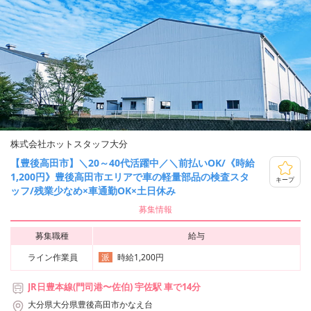
株式会社ホットスタッフ大分
【豊後高田市】＼20～40代活躍中／＼前払いOK/《時給
1,200円》豊後高田市エリアで車の軽量部品の検査スタ
キープ
ッフ/残業少なめ×車通勤OK×土日休み
募集情報
募集職種
給与
ライン作業員
時給1,200円
派
JR日豊本線(門司港〜佐伯) 宇佐駅 車で14分
大分県大分県豊後高田市かなえ台