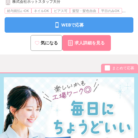
株式会社ホットスタッフ大分
...
給与前払いOK
ネイルOK
ピアス可
髪型・髪色自由
平日のみOK
WEBで応募
気になる
求人詳細を見る
まとめて応募