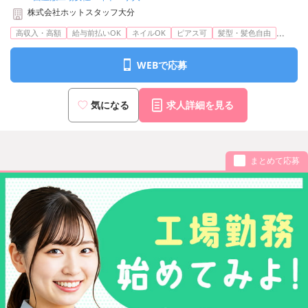
株式会社ホットスタッフ大分
...
高収入・高額
給与前払いOK
ネイルOK
ピアス可
髪型・髪色自由
WEBで応募
気になる
求人詳細を見る
まとめて応募