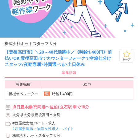
株式会社ホットスタッフ大分
【豊後高田市】＼20～40代活躍中／《時給1,400円》前
払いOK!豊後高田市でカウンターフォークで空箱仕分け
キープ
スタッフ/夜勤専属×時間選べる×土日休み
募集情報
募集職種
給与
機械オペレーター
時給1,400円
派
JR日豊本線(門司港〜佐伯) 立石駅 車で18分
大分県大分県豊後高田市来縄
#西屋敷女性バイト・求人
#西屋敷運送・物流女性求人・バイト
株式会社ホットスタッフ大分