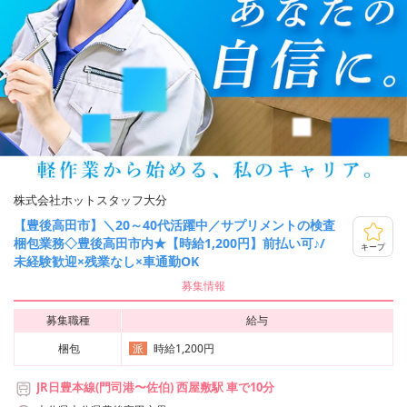
株式会社ホットスタッフ大分
【豊後高田市】＼20～40代活躍中／サプリメントの検査
梱包業務◇豊後高田市内★【時給1,200円】前払い可♪/
キープ
未経験歓迎×残業なし×車通勤OK
募集情報
募集職種
給与
梱包
時給1,200円
派
JR日豊本線(門司港〜佐伯) 西屋敷駅 車で10分