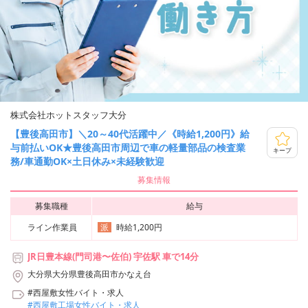
株式会社ホットスタッフ大分
【豊後高田市】＼20～40代活躍中／《時給1,200円》給
与前払いOK★豊後高田市周辺で車の軽量部品の検査業
キープ
務/車通勤OK×土日休み×未経験歓迎
募集情報
募集職種
給与
ライン作業員
時給1,200円
派
JR日豊本線(門司港〜佐伯) 宇佐駅 車で14分
大分県大分県豊後高田市かなえ台
#西屋敷女性バイト・求人
#西屋敷工場女性バイト・求人