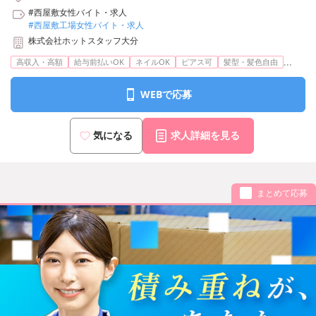
#西屋敷女性バイト・求人
#西屋敷工場女性バイト・求人
株式会社ホットスタッフ大分
...
高収入・高額
給与前払いOK
ネイルOK
ピアス可
髪型・髪色自由
WEBで応募
気になる
求人詳細を見る
まとめて応募