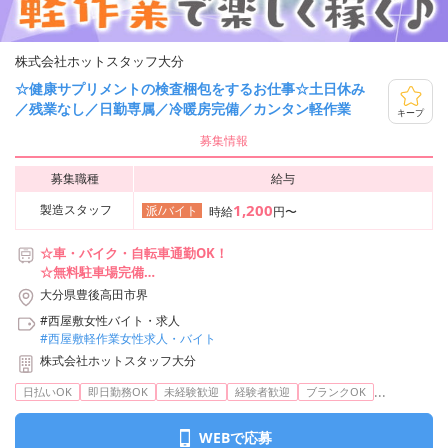
株式会社ホットスタッフ大分
☆健康サプリメントの検査梱包をするお仕事☆土日休み
／残業なし／日勤専属／冷暖房完備／カンタン軽作業
キープ
募集情報
募集職種
給与
1,200
製造スタッフ
派/バイト
時給
円〜
☆車・バイク・自転車通勤OK！
☆無料駐車場完備
☆交通費・ガソリン代支給いたします（※規定あり）
大分県豊後高田市界
#西屋敷女性バイト・求人
#西屋敷軽作業女性求人・バイト
株式会社ホットスタッフ大分
...
日払いOK
即日勤務OK
未経験歓迎
経験者歓迎
ブランクOK
WEBで応募