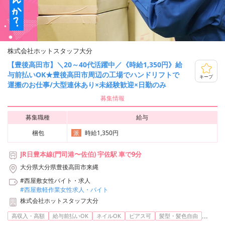
株式会社ホットスタッフ大分
【豊後高田市】＼20～40代活躍中／《時給1,350円》給
与前払いOK★豊後高田市周辺の工場でハンドリフトで
キープ
運搬のお仕事/大型連休あり×未経験歓迎×日勤のみ
募集情報
募集職種
給与
梱包
時給1,350円
派
JR日豊本線(門司港〜佐伯) 宇佐駅 車で9分
大分県大分県豊後高田市来縄
#西屋敷女性バイト・求人
#西屋敷軽作業女性求人・バイト
株式会社ホットスタッフ大分
...
高収入・高額
給与前払いOK
ネイルOK
ピアス可
髪型・髪色自由