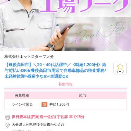
株式会社ホットスタッフ大分
【豊後高田市】＼20～40代活躍中／《時給1,200円》給
与前払いOK★豊後高田市周辺で自動車部品の検査業務/
キープ
未経験歓迎×残業少なめ×車通勤OK
募集情報
募集職種
給与
ライン作業員
時給1,200円
派
JR日豊本線(門司港〜佐伯) 宇佐駅 車で15分
大分県大分県豊後高田市かなえ台