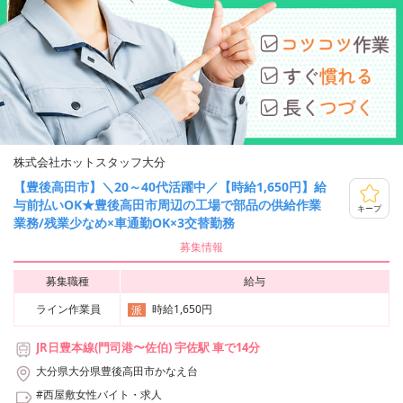
株式会社ホットスタッフ大分
【豊後高田市】＼20～40代活躍中／【時給1,650円】給
与前払いOK★豊後高田市周辺の工場で部品の供給作業
キープ
業務/残業少なめ×車通勤OK×3交替勤務
募集情報
募集職種
給与
ライン作業員
時給1,650円
派
JR日豊本線(門司港〜佐伯) 宇佐駅 車で14分
大分県大分県豊後高田市かなえ台
#西屋敷女性バイト・求人