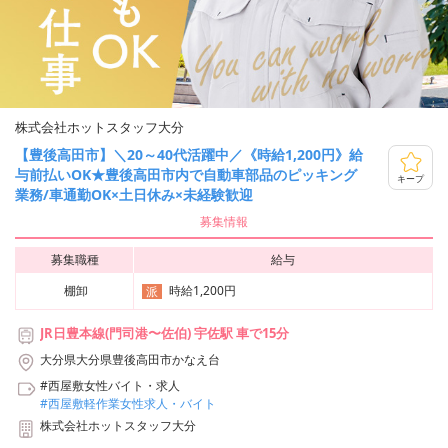
株式会社ホットスタッフ大分
【豊後高田市】＼20～40代活躍中／《時給1,200円》給
与前払いOK★豊後高田市内で自動車部品のピッキング
キープ
業務/車通勤OK×土日休み×未経験歓迎
募集情報
募集職種
給与
棚卸
時給1,200円
派
JR日豊本線(門司港〜佐伯) 宇佐駅 車で15分
大分県大分県豊後高田市かなえ台
#西屋敷女性バイト・求人
#西屋敷軽作業女性求人・バイト
株式会社ホットスタッフ大分