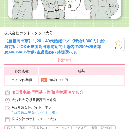
株式会社ホットスタッフ大分
【豊後高田市】＼20～40代活躍中／《時給1,300円》給
与前払いOK★豊後高田市周辺で工場内の200%検査業
キープ
務/モクモク作業×車通勤OK×時間選べる
募集情報
募集職種
給与
ライン作業員
時給1,300円
派
JR日豊本線(門司港〜佐伯) 宇佐駅 車で10分
大分県大分県豊後高田市来縄
#西屋敷女性バイト・求人
#西屋敷工場女性バイト・求人
株式会社ホットスタッフ大分
...
高収入・高額
給与前払いOK
ネイルOK
ピアス可
髪型・髪色自由