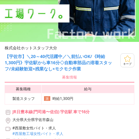
株式会社ホットスタッフ大分
【宇佐市】＼20～40代活躍中／＼前払いOK/《時給
1,300円》宇佐駅から車16分◇自動車部品の溶着スタッ
キープ
フ/未経験歓迎×残業なし×モクモク作業
募集情報
募集職種
給与
製造スタッフ
時給1,300円
派
JR日豊本線(門司港〜佐伯) 宇佐駅 車で16分
大分県大分県宇佐市森山
#西屋敷女性バイト・求人
#西屋敷工場女性バイト・求人