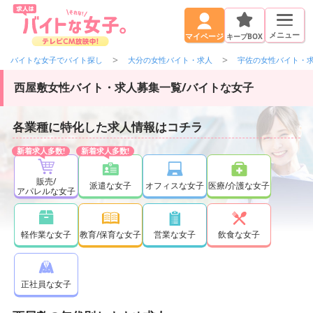
メニュー
キープBOX
マイページ
バイトな女子でバイト探し
大分の女性バイト・求人
宇佐の女性バイト・
西屋敷女性バイト・求人募集一覧/バイトな女子
各業種に特化した求人情報はコチラ
販売/
派遣な女子
オフィスな女子
医療/介護な女子
アパレルな女子
軽作業な女子
教育/保育な女子
営業な女子
飲食な女子
正社員な女子