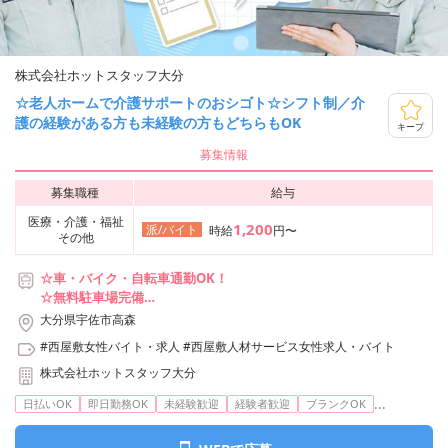
株式会社ホットスタッフ大分
☆老人ホームで介護サポートのおシゴト☆シフト制／介
護の経験がある方も未経験の方もどちらもOK
キープ
募集情報
募集職種
給与
医療・介護・福祉
1,200
派/バイト
時給
円〜
その他
☆車・バイク・自転車通勤OK！
☆無料駐車場完備
☆交通費・ガソリン代支給いたします（※規定あり）
大分県宇佐市高森
#西屋敷女性バイト・求人
#西屋敷人材サービス女性求人・バイト
株式会社ホットスタッフ大分
...
日払いOK
即日勤務OK
未経験歓迎
経験者歓迎
ブランクOK