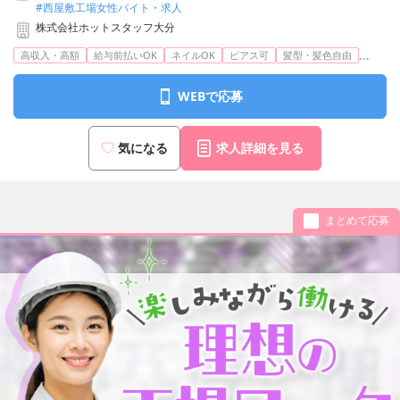
#西屋敷工場女性バイト・求人
株式会社ホットスタッフ大分
...
高収入・高額
給与前払いOK
ネイルOK
ピアス可
髪型・髪色自由
WEBで応募
気になる
求人詳細を見る
まとめて応募