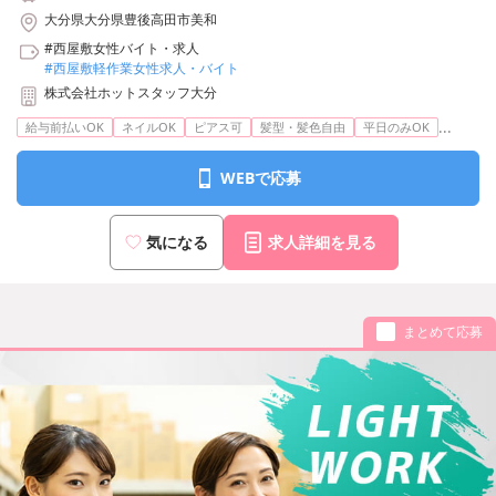
大分県大分県豊後高田市美和
#西屋敷女性バイト・求人
#西屋敷軽作業女性求人・バイト
株式会社ホットスタッフ大分
...
給与前払いOK
ネイルOK
ピアス可
髪型・髪色自由
平日のみOK
WEBで応募
気になる
求人詳細を見る
まとめて応募