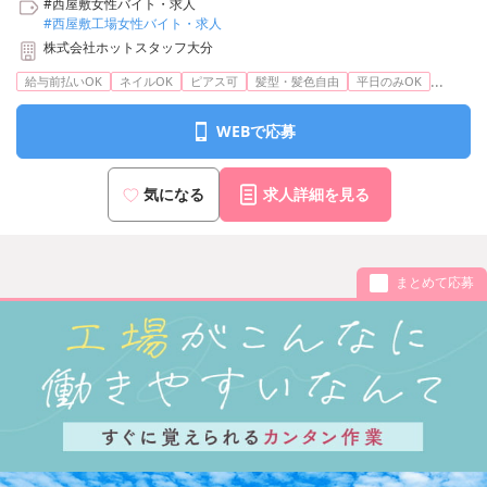
#西屋敷女性バイト・求人
#西屋敷工場女性バイト・求人
株式会社ホットスタッフ大分
...
給与前払いOK
ネイルOK
ピアス可
髪型・髪色自由
平日のみOK
WEBで応募
気になる
求人詳細を見る
まとめて応募