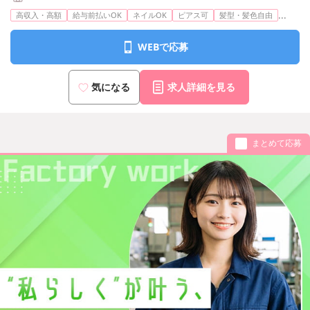
...
高収入・高額
給与前払いOK
ネイルOK
ピアス可
髪型・髪色自由
WEBで応募
気になる
求人詳細を見る
まとめて応募