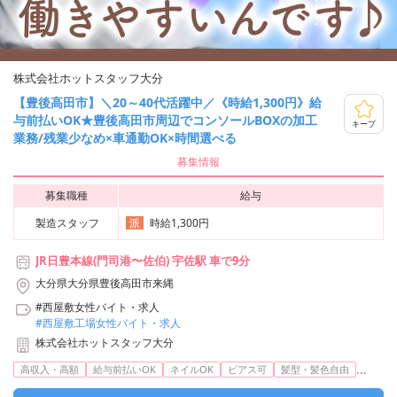
株式会社ホットスタッフ大分
【豊後高田市】＼20～40代活躍中／《時給1,300円》給
与前払いOK★豊後高田市周辺でコンソールBOXの加工
キープ
業務/残業少なめ×車通勤OK×時間選べる
募集情報
募集職種
給与
製造スタッフ
時給1,300円
派
JR日豊本線(門司港〜佐伯) 宇佐駅 車で9分
大分県大分県豊後高田市来縄
#西屋敷女性バイト・求人
#西屋敷工場女性バイト・求人
株式会社ホットスタッフ大分
...
高収入・高額
給与前払いOK
ネイルOK
ピアス可
髪型・髪色自由