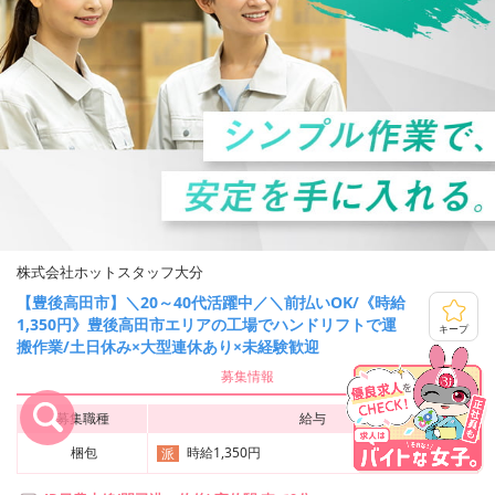
株式会社ホットスタッフ大分
【豊後高田市】＼20～40代活躍中／＼前払いOK/《時給
1,350円》豊後高田市エリアの工場でハンドリフトで運
キープ
搬作業/土日休み×大型連休あり×未経験歓迎
募集情報
募集職種
給与
梱包
時給1,350円
派