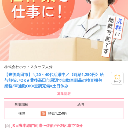
株式会社ホットスタッフ大分
【豊後高田市】＼20～40代活躍中／《時給1,250円》給
与前払いOK★豊後高田市周辺で自動車部品の検査梱包
キープ
業務/車通勤OK×空調完備×土日休み
募集情報
募集職種
給与
梱包
時給1,250円
派
JR日豊本線(門司港〜佐伯) 宇佐駅 車で15分