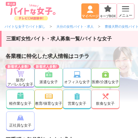
メニュー
キープBOX
マイページ
バイトな女子でバイト探し
大分の女性バイト・求人
豊後大野の女性バイ
三重町女性バイト・求人募集一覧/バイトな女子
各業種に特化した求人情報はコチラ
販売/
派遣な女子
オフィスな女子
医療/介護な女子
アパレルな女子
軽作業な女子
教育/保育な女子
営業な女子
飲食な女子
正社員な女子