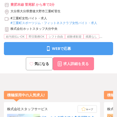
豊肥本線 菅尾駅 から車で2分
大分県大分県豊後大野市三重町菅生
#三重町女性バイト・求人
#三重町スポーツジム・フィットネスクラブ女性バイト・求人
株式会社ホットスタッフ大分中央
...
給与前払いOK
即日勤務OK
シフト自由
経験者歓迎
残業なし
WEBで応募
気になる
求人詳細を見る
積極採用中の人気求人!
積極
株式会社スタッフサービス
株式
キープ