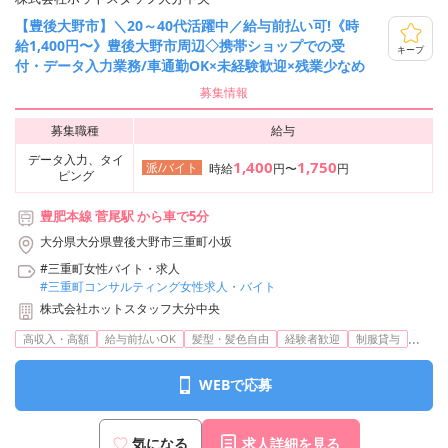
【豊後大野市】＼20～40代活躍中／給与前払い可!《時
給1,400円〜》豊後大野市周辺◇携帯ショップでの受
キープ
付・データ入力業務/車通勤OK×未経験歓迎×残業少なめ
募集情報
募集職種
給与
データ入力、タイ
1,400
1,750
派/バイト
時給
円〜
円
ピング
豊肥本線 菅尾駅 から車で5分
大分県大分県豊後大野市三重町小坂
#三重町女性バイト・求人
#三重町コンサルティング女性求人・バイト
株式会社ホットスタッフ大分中央
...
高収入・高額
給与前払いOK
髪型・髪色自由
経験者歓迎
制服貸与
WEBで応募
気になる
求人詳細を見る