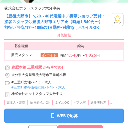
株式会社ホットスタッフ大分中央
【豊後大野市】＼20～40代活躍中／携帯ショップ受付・
接客スタッフ◇豊後大野市エリア★【時給1,540円〜】
キープ
前払い可◎/17〜18時の1H勤務×残業なし×ネイルOK
募集情報
募集職種
給与
1,540
1,925
販売スタッフ
派/バイト
時給
円〜
円
豊肥本線 三重町駅 から車で8分
大分県大分県豊後大野市三重町小坂
#三重町女性バイト・求人
#三重町携帯販売女性バイト・求人
株式会社ホットスタッフ大分中央
...
高収入・高額
給与前払いOK
ネイルOK
ピアス可
経験者歓迎
WEBで応募