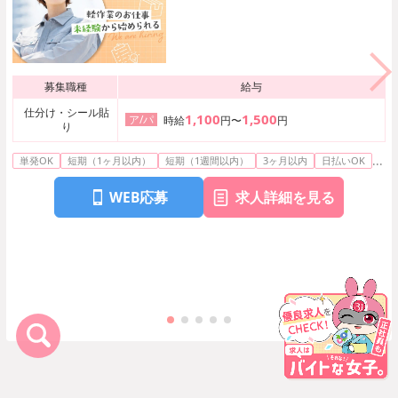
ンタンWEB登録★
募集職種
給与
仕分け・シール貼
1,100
1,500
ア/パ
時給
円〜
円
り
...
単発OK
短期（1ヶ月以内）
短期（1週間以内）
3ヶ月以内
日払いOK
WEB応募
求人詳細を見る