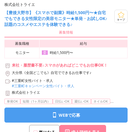
株式会社トライエ
【豊後大野市】《スマホで副業》時給1,500円〜★自宅
でもできる女性限定の美容モニター★単発・お試しOK♪
キープ
話題のコスメやエステを体験できる♪
募集情報
募集職種
給与
モニター
時給1,500円〜
委
来社・履歴書不要♪スマホがあればどこでもお仕事OK！
大分県《全国どこでも》自宅でできるお仕事です♪
#三重町女性バイト・求人
#三重町キャンペーン女性バイト・求人
株式会社トライエ
...
単発OK
短期（1ヶ月以内）
日払いOK
週払いOK
ネイルOK
WEBで応募