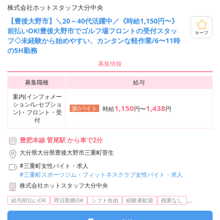
株式会社ホットスタッフ大分中央
【豊後大野市】＼20～40代活躍中／《時給1,150円〜》
前払いOK!豊後大野市でゴルフ場フロントの受付スタッ
キープ
フ◇未経験から始めやすい、カンタンな軽作業/6〜11時
の5H勤務
募集情報
募集職種
給与
案内(インフォメー
ション/レセプショ
1,150
1,438
派/バイト
時給
円〜
円
ン)・フロント・受
付
豊肥本線 菅尾駅 から車で2分
大分県大分県豊後大野市三重町菅生
#三重町女性バイト・求人
#三重町スポーツジム・フィットネスクラブ女性バイト・求人
株式会社ホットスタッフ大分中央
...
給与前払いOK
即日勤務OK
シフト自由
経験者歓迎
残業なし