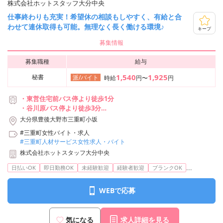
株式会社ホットスタッフ大分中央
仕事終わりも充実！希望休の相談もしやすく、有給と合
わせて連休取得も可能。無理なく長く働ける環境♪
キープ
募集情報
募集職種
給与
1,540
1,925
秘書
派/バイト
時給
円〜
円
・東営住宅前バス停より徒歩1分
・谷川原バス停より徒歩3分
・菅尾駅から車で5分
大分県豊後大野市三重町小坂
・犬飼駅から車で17分
#三重町女性バイト・求人
#三重町人材サービス女性求人・バイト
株式会社ホットスタッフ大分中央
...
日払いOK
即日勤務OK
未経験歓迎
経験者歓迎
ブランクOK
WEBで応募
気になる
求人詳細を見る