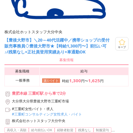
株式会社ホットスタッフ大分中央
【豊後大野市】＼20～40代活躍中／携帯ショップの受付
販売事務員◇豊後大野市★【時給1,300円〜】前払い可
キープ
♪/残業なし×正社員登用実績あり×車通勤OK
募集情報
募集職種
給与
1,300
1,625
一般事務
派/バイト
時給
円〜
円
豊肥本線 三重町駅 から車で2分
大分県大分県豊後大野市三重町市場
#三重町女性バイト・求人
#三重町コンサルティング女性求人・バイト
株式会社ホットスタッフ大分中央
...
高収入・高額
給与前払いOK
経験者歓迎
残業なし
制服貸与