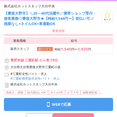
株式会社ホットスタッフ大分中央
【豊後大野市】＼20～40代活躍中／携帯ショップ受付・
接客業務◇豊後大野市★【時給1,540円〜】前払い可♪/
キープ
残業なし×ネイルOK×車通勤OK
募集情報
募集職種
給与
1,540
1,925
販売スタッフ
派/バイト
時給
円〜
円
豊肥本線 三重町駅 から車で8分
大分県大分県豊後大野市三重町小坂
#三重町女性バイト・求人
#三重町携帯販売女性バイト・求人
株式会社ホットスタッフ大分中央
...
高収入・高額
給与前払いOK
ネイルOK
ピアス可
経験者歓迎
WEBで応募