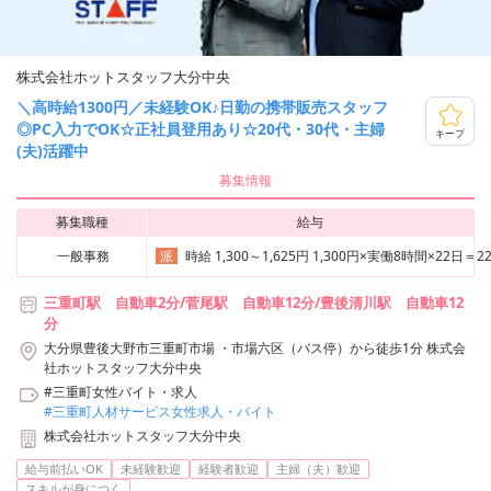
株式会社ホットスタッフ大分中央
＼高時給1300円／未経験OK♪日勤の携帯販売スタッフ
◎PC入力でOK☆正社員登用あり☆20代・30代・主婦
キープ
(夫)活躍中
募集情報
募集職種
給与
一般事務
時給 1,300～1,625円 1,300円×実働8時間×22日＝22
派
三重町駅 自動車2分/菅尾駅 自動車12分/豊後清川駅 自動車12
分
大分県豊後大野市三重町市場 ・市場六区（バス停）から徒歩1分 株式会
社ホットスタッフ大分中央
#三重町女性バイト・求人
#三重町人材サービス女性求人・バイト
株式会社ホットスタッフ大分中央
給与前払いOK
未経験歓迎
経験者歓迎
主婦（夫）歓迎
...
スキルが身につく