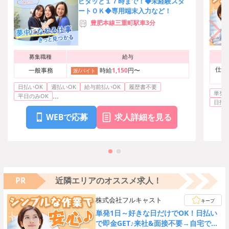
ピタッと１７時まで！◆未経験スタ
ートＯＫ◆専用端末入力など！
豊肥本線三重町駅車3分
募集職種
給与
仕分
一般事務
時給
1,150
円〜
派/バイト
日払いOK
週払いOK
給与前払いOK
履歴書不要
単発O
...
平日のみOK
日払い
WEBで応募
求人詳細を見る
PR
近隣エリアのオススメ求人！
株式会社フルキャスト
キープ
単発1日～好きな日だけでOK！日払い
で即金GET♪来社&面接不要→自宅でカ