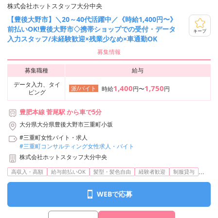
株式会社ホットスタッフ大分中央
【豊後大野市】＼20～40代活躍中／《時給1,400円〜》
前払いOK!豊後大野市◇携帯ショップでの受付・データ
キープ
入力スタッフ/未経験歓迎×残業少なめ×車通勤OK
募集情報
募集職種
給与
データ入力、タイ
1,400
1,750
派/バイト
時給
円〜
円
ピング
豊肥本線 菅尾駅 から車で5分
大分県大分県豊後大野市三重町小坂
#三重町女性バイト・求人
#三重町コンサルティング女性求人・バイト
株式会社ホットスタッフ大分中央
...
高収入・高額
給与前払いOK
髪型・髪色自由
経験者歓迎
制服貸与
WEBで応募