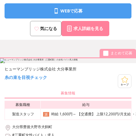
WEBで応募
気になる
求人詳細を見る
まとめて応募
ヒューマンブリッジ株式会社 大分事業所
糸の束を目視チェック
キープ
募集情報
募集職種
給与
製造スタッフ
時給 1,600円～ 【交通費】 上限12,200円/月支
派
大分県豊後大野市犬飼町
#三重町女性バイト・求人