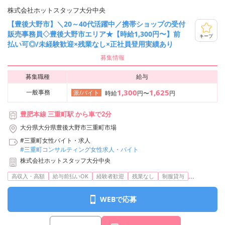
株式会社ホットスタッフ大分中央
【豊後大野市】＼20～40代活躍中／携帯ショップの受付
販売事務員◇豊後大野市エリア★【時給1,300円〜】前
キープ
払い可◎/未経験歓迎×残業なし×正社員登用実績あり
募集情報
募集職種
給与
1,300
1,625
一般事務
派/バイト
時給
円〜
円
豊肥本線 三重町駅 から車で2分
大分県大分県豊後大野市三重町市場
#三重町女性バイト・求人
#三重町コンサルティング女性求人・バイト
株式会社ホットスタッフ大分中央
...
高収入・高額
給与前払いOK
経験者歓迎
残業なし
制服貸与
WEBで応募