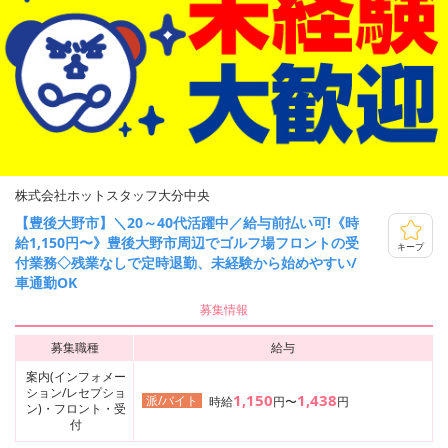
株式会社ホットスタッフ大分中央
【豊後大野市】＼20～40代活躍中／給与前払い可!《時
給1,150円〜》豊後大野市周辺でゴルフ場フロントの受
キープ
付業務◇残業なしで定時退勤、未経験から始めやすい/
車通勤OK
募集情報
募集職種
給与
案内(インフォメー
ション/レセプショ
1,150
1,438
派/バイト
時給
円〜
円
ン)・フロント・受
付