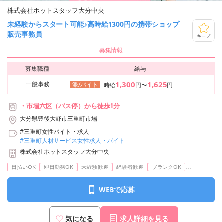
株式会社ホットスタッフ大分中央
未経験からスタート可能♪高時給1300円の携帯ショップ
販売事務員
キープ
募集情報
募集職種
給与
1,300
1,625
一般事務
派/バイト
時給
円〜
円
・市場六区（バス停）から徒歩1分
大分県豊後大野市三重町市場
#三重町女性バイト・求人
#三重町人材サービス女性求人・バイト
株式会社ホットスタッフ大分中央
...
日払いOK
即日勤務OK
未経験歓迎
経験者歓迎
ブランクOK
WEBで応募
気になる
求人詳細を見る