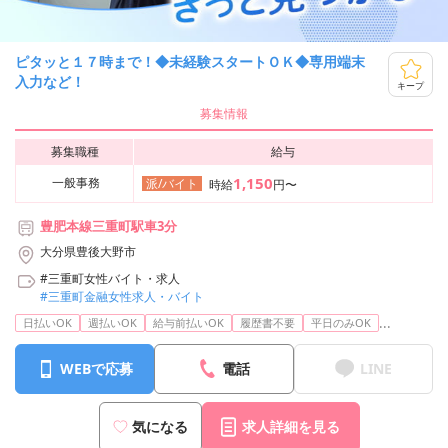
ピタッと１７時まで！◆未経験スタートＯＫ◆専用端末
入力など！
キープ
募集情報
募集職種
給与
1,150
一般事務
派/バイト
時給
円〜
豊肥本線三重町駅車3分
大分県豊後大野市
#三重町女性バイト・求人
#三重町金融女性求人・バイト
...
日払いOK
週払いOK
給与前払いOK
履歴書不要
平日のみOK
WEBで応募
電話
LINE
気になる
求人詳細を見る