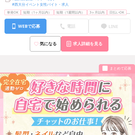
#西大分イベント女性バイト・求人
...
単発OK
短期（1ヶ月以内）
短期（1週間以内）
3ヶ月以内
日払いOK
WEBで応募
電話
LINE
気になる
求人詳細を見る
まとめて応募