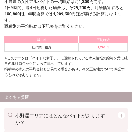
小野屋の女性アルバイトの平均時給は約
1,260円
です。
1日5時間、週4日勤務した場合およそ
25,200円
、月給換算すると
100,800円
、年収換算では
1,209,600円
ほど稼げる計算になりま
す。
職種別の平均時給は下記表をご覧ください。
職 種
平均時給
軽作業・物流
1,260円
※このデータは「バイトな女子。」に登録されている求人情報の給与を元に独
自の集計ロジックによって算出しています。
掲載中の求人の平均金額とは異なる場合があり、その正確性について保証す
るものではありません。
よくある質問
小野屋エリアにはどんなバイトがあります
か？