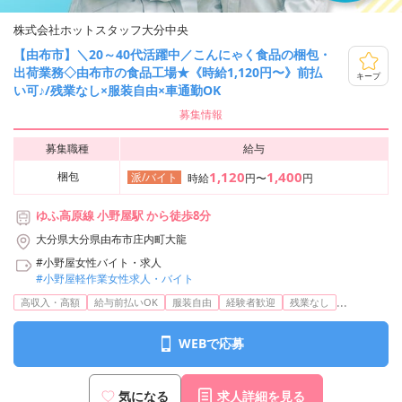
株式会社ホットスタッフ大分中央
【由布市】＼20～40代活躍中／こんにゃく食品の梱包・
出荷業務◇由布市の食品工場★《時給1,120円〜》前払
キープ
い可♪/残業なし×服装自由×車通勤OK
募集情報
募集職種
給与
1,120
1,400
梱包
派/バイト
時給
円〜
円
ゆふ高原線 小野屋駅 から徒歩8分
大分県大分県由布市庄内町大龍
#小野屋女性バイト・求人
#小野屋軽作業女性求人・バイト
...
高収入・高額
給与前払いOK
服装自由
経験者歓迎
残業なし
WEBで応募
気になる
求人詳細を見る