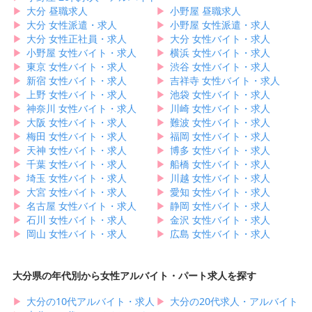
▶︎
大分 昼職求人
▶︎
小野屋 昼職求人
▶︎
大分 女性派遣・求人
▶︎
小野屋 女性派遣・求人
▶︎
大分 女性正社員・求人
▶︎
大分 女性バイト・求人
▶︎
小野屋 女性バイト・求人
▶︎
横浜 女性バイト・求人
▶︎
東京 女性バイト・求人
▶︎
渋谷 女性バイト・求人
▶︎
新宿 女性バイト・求人
▶︎
吉祥寺 女性バイト・求人
▶︎
上野 女性バイト・求人
▶︎
池袋 女性バイト・求人
▶︎
神奈川 女性バイト・求人
▶︎
川崎 女性バイト・求人
▶︎
大阪 女性バイト・求人
▶︎
難波 女性バイト・求人
▶︎
梅田 女性バイト・求人
▶︎
福岡 女性バイト・求人
▶︎
天神 女性バイト・求人
▶︎
博多 女性バイト・求人
▶︎
千葉 女性バイト・求人
▶︎
船橋 女性バイト・求人
▶︎
埼玉 女性バイト・求人
▶︎
川越 女性バイト・求人
▶︎
大宮 女性バイト・求人
▶︎
愛知 女性バイト・求人
▶︎
名古屋 女性バイト・求人
▶︎
静岡 女性バイト・求人
▶︎
石川 女性バイト・求人
▶︎
金沢 女性バイト・求人
▶︎
岡山 女性バイト・求人
▶︎
広島 女性バイト・求人
大分県の年代別から女性アルバイト・パート求人を探す
▶︎
大分の10代アルバイト・求人
▶︎
大分の20代求人・アルバイト