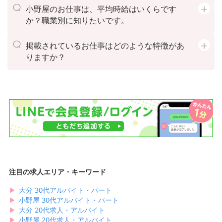
小野屋のお仕事は、平均時給はいくらです
か？職業別に知りたいです。
掲載されているお仕事はどのような特徴があ
りますか？
注目の求人エリア・キーワード
▶︎
大分 30代アルバイト・パート
▶︎
小野屋 30代アルバイト・パート
▶︎
大分 20代求人・アルバイト
▶︎
小野屋 20代求人・アルバイト