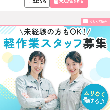
気になる
求人詳細を見る
まとめて応募