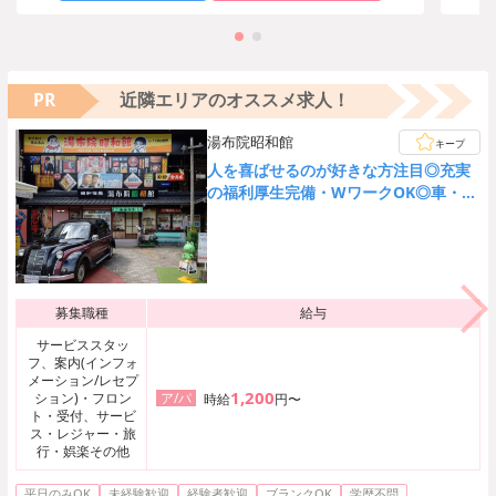
PR
近隣エリアのオススメ求人！
湯布院昭和館
キープ
人を喜ばせるのが好きな方注目◎充実
の福利厚生完備・WワークOK◎車・バ
イク・自転車通勤可能◎[19978]
募集職種
給与
サービススタッ
フ、案内(インフォ
メーション/レセプ
1,200
ション)・フロン
ア/パ
時給
円〜
ト・受付、サービ
ス・レジャー・旅
行・娯楽その他
...
平日のみOK
未経験歓迎
経験者歓迎
ブランクOK
学歴不問