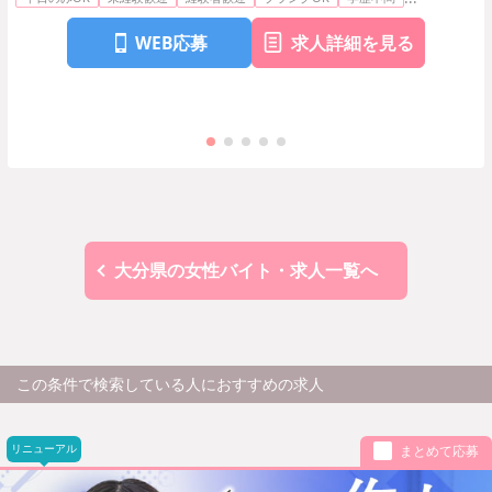
WEB応募
求人詳細を見る
大分県の女性バイト・求人一覧へ
この条件で検索している人におすすめの求人
リニューアル
まとめて応募