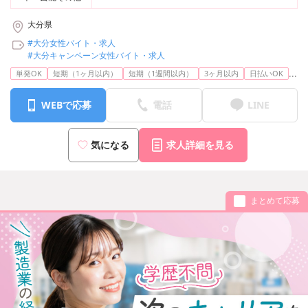
大分県
#大分女性バイト・求人
#大分キャンペーン女性バイト・求人
...
単発OK
短期（1ヶ月以内）
短期（1週間以内）
3ヶ月以内
日払いOK
WEBで応募
電話
LINE
気になる
求人詳細を見る
まとめて応募