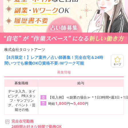
株式会社タロットアーツ
【8月限定！】レア案件／占い師募集！完全在宅＆24時
間いつでも稼働OK◎資格不要♪Wワーク可能
キープ
募集情報
募集職種
給与
データ入力、タイ
ピング、PRスタッ
【収入例】 ≪副業の場合≫ ＊1日3時間×週3日＋1日
委
フ・サンプリン
1,800
5,400
委
時給
円〜
円
グ、イベント・芸
能その他
完全在宅勤務
24時間お好きな時間で勤務OK