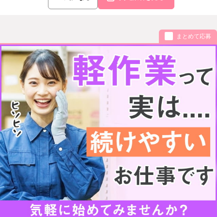
まとめて応募