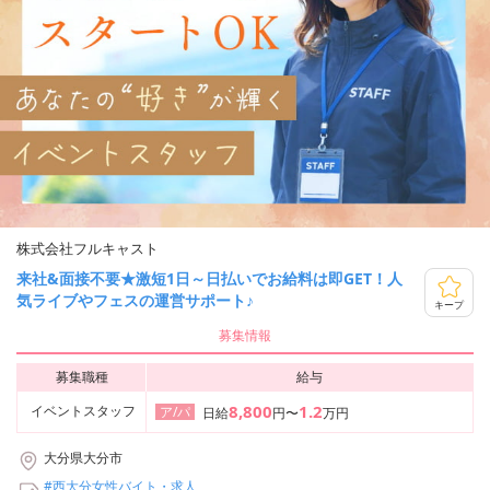
株式会社フルキャスト
来社&面接不要★激短1日～日払いでお給料は即GET！人
気ライブやフェスの運営サポート♪
キープ
募集情報
募集職種
給与
8,800
1.2
イベントスタッフ
ア/パ
日給
円〜
万円
大分県大分市
#西大分女性バイト・求人