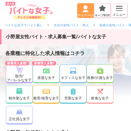
メニュー
キープBOX
マイページ
バイトな女子でバイト探し
大分の女性バイト・求人
由布の女性バイト・
小野屋女性バイト・求人募集一覧/バイトな女子
各業種に特化した求人情報はコチラ
販売/
派遣な女子
オフィスな女子
医療/介護な女子
アパレルな女子
軽作業な女子
教育/保育な女子
営業な女子
飲食な女子
正社員な女子