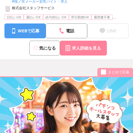
#桜ノ宮メーカー女性バイト・求人
株式会社スタッフサービス
...
日払いOK
週払いOK
給与前払いOK
即日勤務OK
履歴書不要
WEBで応募
電話
LINE
気になる
求人詳細を見る
まとめて応募