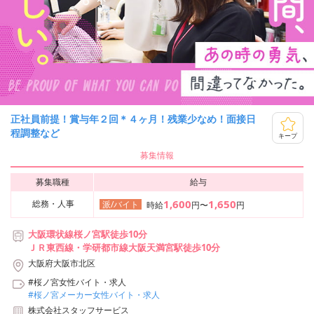
正社員前提！賞与年２回＊４ヶ月！残業少なめ！面接日
程調整など
キープ
募集情報
募集職種
給与
1,600
1,650
総務・人事
派/バイト
時給
円〜
円
大阪環状線桜ノ宮駅徒歩10分
ＪＲ東西線・学研都市線大阪天満宮駅徒歩10分
大阪府大阪市北区
#桜ノ宮女性バイト・求人
#桜ノ宮メーカー女性バイト・求人
株式会社スタッフサービス