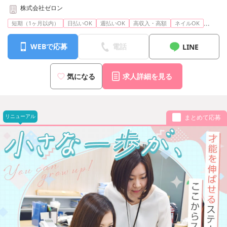
株式会社ゼロン
...
短期（1ヶ月以内）
日払いOK
週払いOK
高収入・高額
ネイルOK
WEBで応募
電話
LINE
気になる
求人詳細を見る
リニューアル
まとめて応募