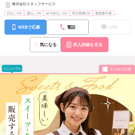
株式会社スタッフサービス
...
日払いOK
週払いOK
給与前払いOK
即日勤務OK
履歴書不要
WEBで応募
電話
LINE
気になる
求人詳細を見る
リニューアル
まとめて応募