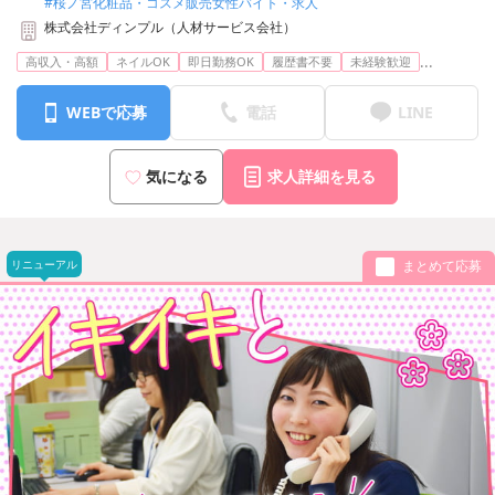
#桜ノ宮化粧品・コスメ販売女性バイト・求人
株式会社ディンプル（人材サービス会社）
...
高収入・高額
ネイルOK
即日勤務OK
履歴書不要
未経験歓迎
WEBで応募
電話
LINE
気になる
求人詳細を見る
リニューアル
まとめて応募