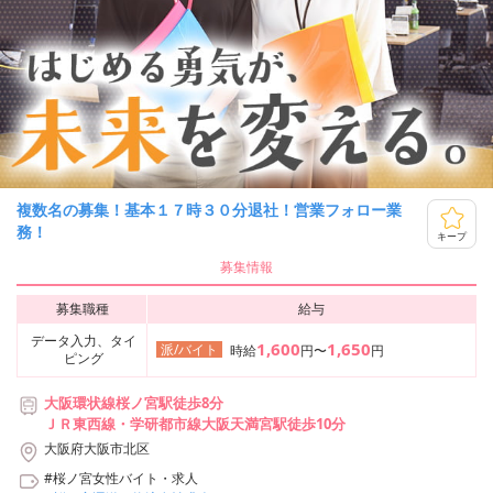
複数名の募集！基本１７時３０分退社！営業フォロー業
務！
キープ
募集情報
募集職種
給与
データ入力、タイ
1,600
1,650
派/バイト
時給
円〜
円
ピング
大阪環状線桜ノ宮駅徒歩8分
ＪＲ東西線・学研都市線大阪天満宮駅徒歩10分
大阪府大阪市北区
#桜ノ宮女性バイト・求人