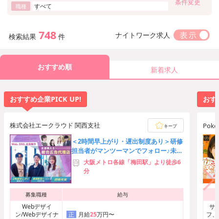
条件変更
すべて
職種
748
ナイトワーク求人
検索結果
件
おすすめ順
新着求人
おすすめ企業PICK UP!
おすす
株式会社エークラウド 関西支社
Poke
キープ
＜2時間早上がり・遅出制度あり＞研修
担当者がマンツーマンでフォロー♪未経
験でもゼロからスキルアップ◎
大阪メトロ各線「梅田駅」より徒歩6
分
募集職種
給与
Webデザイ
サ
ン/Webデザイナ
月給
25
万円〜
フ、
正