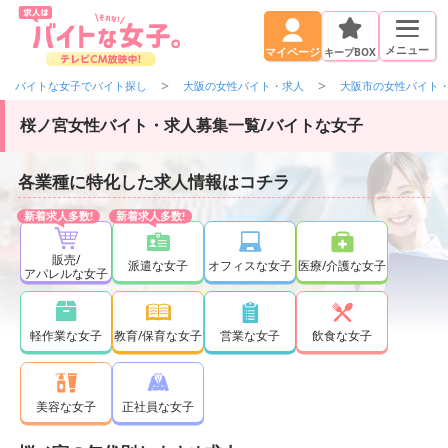
メニュー
キープBOX
マイページ
バイトな女子でバイト探し
大阪の女性バイト・求人
大阪市の女性バイト
桜ノ宮女性バイト・求人募集一覧/バイトな女子
各業種に特化した求人情報はコチラ
販売/
派遣な女子
オフィスな女子
医療/介護な女子
アパレルな女子
軽作業な女子
教育/保育な女子
営業な女子
飲食な女子
正社員な女子
美容な女子