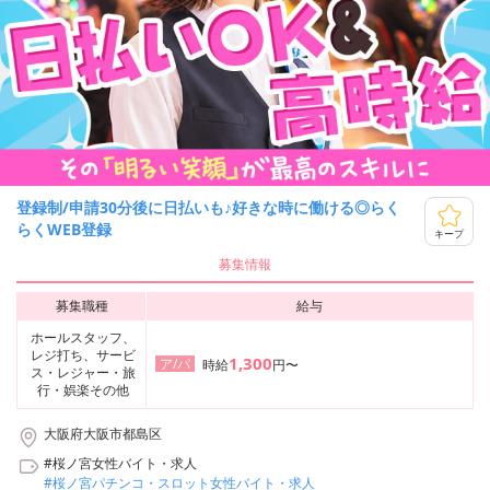
登録制/申請30分後に日払いも♪好きな時に働ける◎らく
らくWEB登録
キープ
募集情報
募集職種
給与
ホールスタッフ、
レジ打ち、サービ
1,300
ア/パ
時給
円〜
ス・レジャー・旅
行・娯楽その他
大阪府大阪市都島区
#桜ノ宮女性バイト・求人
#桜ノ宮パチンコ・スロット女性バイト・求人