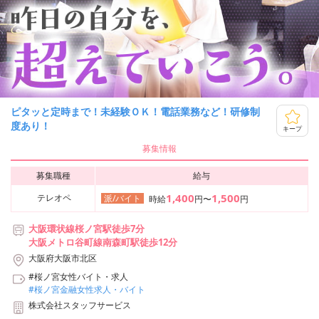
ピタッと定時まで！未経験ＯＫ！電話業務など！研修制
度あり！
キープ
募集情報
募集職種
給与
1,400
1,500
テレオペ
派/バイト
時給
円〜
円
大阪環状線桜ノ宮駅徒歩7分
大阪メトロ谷町線南森町駅徒歩12分
大阪府大阪市北区
#桜ノ宮女性バイト・求人
#桜ノ宮金融女性求人・バイト
株式会社スタッフサービス