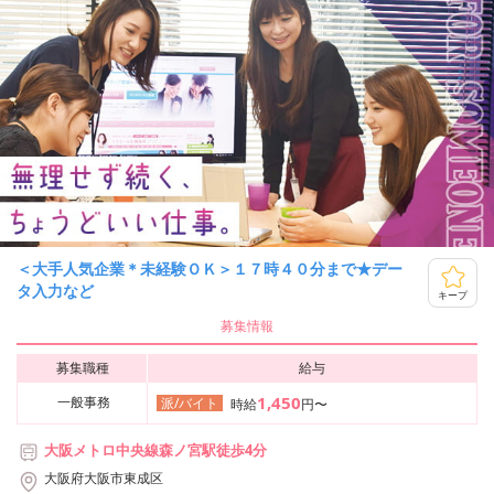
＜大手人気企業＊未経験ＯＫ＞１７時４０分まで★デー
タ入力など
キープ
募集情報
募集職種
給与
1,450
一般事務
派/バイト
時給
円〜
大阪メトロ中央線森ノ宮駅徒歩4分
大阪府大阪市東成区