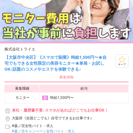
株式会社トライエ
【大阪市中央区】《スマホで副業》時給1,500円〜★自
宅でもできる女性限定の美容モニター★単発・お試し
キープ
OK♪話題のコスメやエステを体験できる♪
募集情報
募集職種
給与
モニター
時給1,500円〜
委
来社・履歴書不要♪スマホがあればどこでもお仕事OK！
大阪府《全国どこでも》自宅でできるお仕事です♪
#森ノ宮女性バイト・求人
#森ノ宮キャンペーン女性バイト・求人