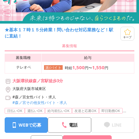
★基本１７時１５分終業！問い合わせ対応業務など！駅
に直結！
キープ
募集情報
募集職種
給与
1,500
1,550
テレオペ
派/バイト
時給
円〜
円
大阪環状線森ノ宮駅徒歩3分
大阪府大阪市城東区
#森ノ宮女性バイト・求人
#森ノ宮その他女性バイト・求人
...
日払いOK
週払いOK
給与前払いOK
友達と応募OK
即日勤務OK
WEBで応募
電話
LINE