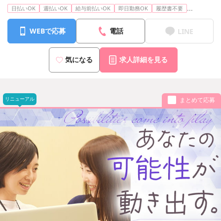
...
日払いOK
週払いOK
給与前払いOK
即日勤務OK
履歴書不要
WEBで応募
電話
LINE
気になる
求人詳細を見る
リニューアル
まとめて応募