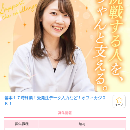
基本１７時終業！受発注データ入力など！オフィカジＯ
Ｋ！
キープ
募集情報
募集職種
給与