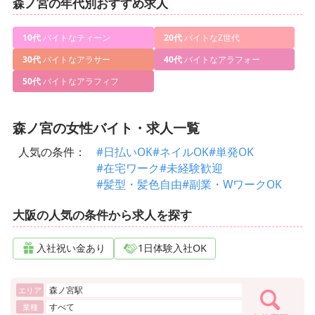
森ノ宮の年代別おすすめ求人
10代
バイトなティーン
20代
バイトなZ世代
30代
バイトなアラサー
40代
バイトなアラフォー
50代
バイトなアラフィフ
森ノ宮の女性バイト・求人一覧
人気の条件：
#日払いOK
#ネイルOK
#単発OK
#在宅ワーク
#未経験歓迎
#髪型・髪色自由
#副業・WワークOK
大阪の人気の条件から求人を探す
入社祝い金あり
1日体験入社OK
森ノ宮駅
エリア
すべて
業種