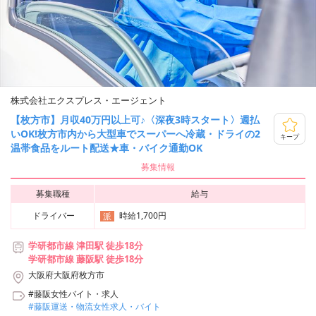
株式会社エクスプレス・エージェント
【枚方市】月収40万円以上可♪〈深夜3時スタート〉週払
いOK!枚方市内から大型車でスーパーへ冷蔵・ドライの2
キープ
温帯食品をルート配送★車・バイク通勤OK
募集情報
募集職種
給与
ドライバー
時給1,700円
派
学研都市線 津田駅 徒歩18分
学研都市線 藤阪駅 徒歩18分
大阪府大阪府枚方市
#藤阪女性バイト・求人
#藤阪運送・物流女性求人・バイト