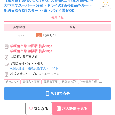
【枚方市】週払いOK◎月収40万円以上可♪枚方市内から
大型車でスーパーへ冷蔵・ドライの2温帯食品をルート
キープ
配送★深夜3時スタート×車・バイク通勤OK
募集情報
募集職種
給与
ドライバー
時給1,700円
派
学研都市線 津田駅 徒歩18分
学研都市線 藤阪駅 徒歩18分
大阪府大阪府枚方市
#藤阪女性バイト・求人
#藤阪運送・物流女性求人・バイト
株式会社エクスプレス・エージェント
...
週払いOK
高収入・高額
履歴書不要
経験者歓迎
社会保険完備
WEBで応募
気になる
求人詳細を見る