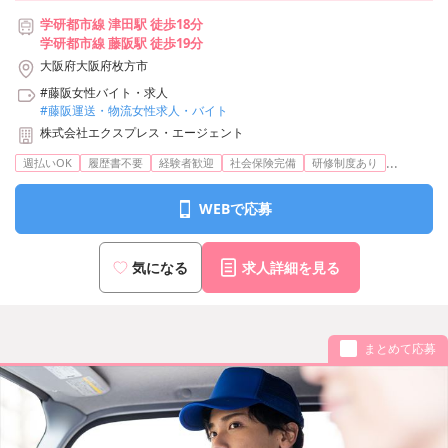
学研都市線 津田駅 徒歩18分
学研都市線 藤阪駅 徒歩19分
大阪府大阪府枚方市
#藤阪女性バイト・求人
#藤阪運送・物流女性求人・バイト
株式会社エクスプレス・エージェント
...
週払いOK
履歴書不要
経験者歓迎
社会保険完備
研修制度あり
WEBで応募
気になる
求人詳細を見る
まとめて応募