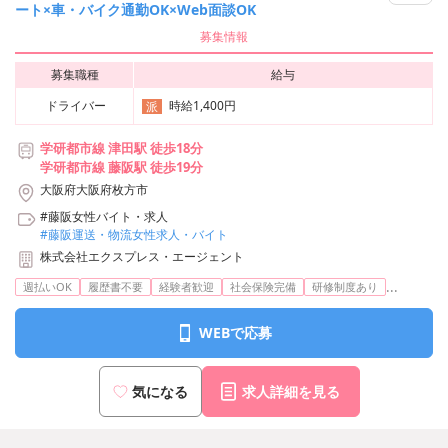
ート×車・バイク通勤OK×Web面談OK
募集情報
募集職種
給与
ドライバー
時給1,400円
派
学研都市線 津田駅 徒歩18分
学研都市線 藤阪駅 徒歩19分
大阪府大阪府枚方市
#藤阪女性バイト・求人
#藤阪運送・物流女性求人・バイト
株式会社エクスプレス・エージェント
...
週払いOK
履歴書不要
経験者歓迎
社会保険完備
研修制度あり
WEBで応募
気になる
求人詳細を見る