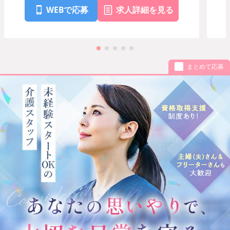
WEBで応募
求人詳細を見る
まとめて応募