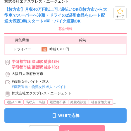
株式会社エクスプレス・エージェント
【枚方市】月収40万円以上可♪週払いOK◎枚方市から大
型車でスーパーへ冷蔵・ドライの2温帯食品をルート配
キープ
送★深夜3時スタート×車・バイク通勤OK
募集情報
募集職種
給与
ドライバー
時給1,700円
派
学研都市線 津田駅 徒歩18分
学研都市線 藤阪駅 徒歩18分
大阪府大阪府枚方市
#藤阪女性バイト・求人
#藤阪運送・物流女性求人・バイト
株式会社エクスプレス・エージェント
...
週払いOK
高収入・高額
履歴書不要
経験者歓迎
社会保険完備
WEBで応募