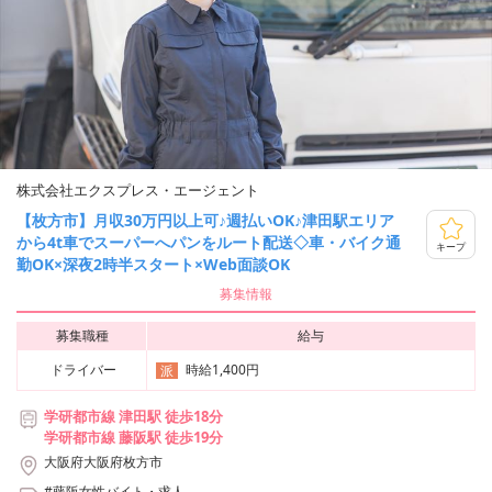
株式会社エクスプレス・エージェント
【枚方市】月収30万円以上可♪週払いOK♪津田駅エリア
から4t車でスーパーへパンをルート配送◇車・バイク通
キープ
勤OK×深夜2時半スタート×Web面談OK
募集情報
募集職種
給与
ドライバー
時給1,400円
派
学研都市線 津田駅 徒歩18分
学研都市線 藤阪駅 徒歩19分
大阪府大阪府枚方市
#藤阪女性バイト・求人