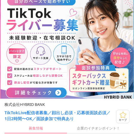
株式会社HYBRID BANK
TikTokLive配信者募集／顔出し必須・応募後面談必須／
1日2時間〜OK／面談参加で特典あり
キープ
募集情報
企業のイチオシポイント！