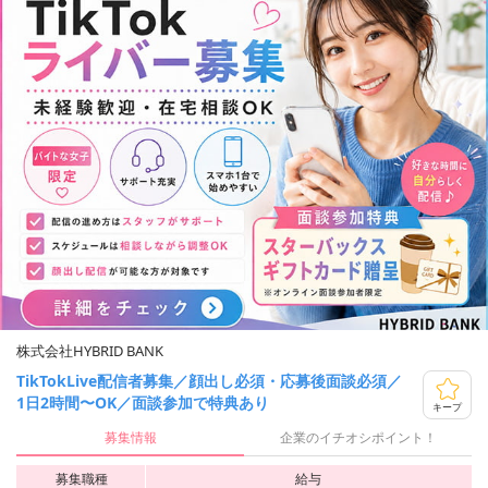
株式会社HYBRID BANK
TikTokLive配信者募集／顔出し必須・応募後面談必須／
1日2時間〜OK／面談参加で特典あり
キープ
募集情報
企業のイチオシポイント！
募集職種
給与