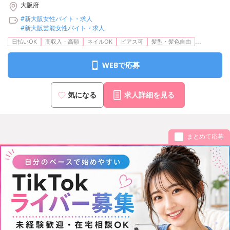
大阪府
#新大阪女性バイト・求人
#新大阪芸能女性バイト・求人
...
日払いOK
高収入・高額
ネイルOK
ピアス可
髪型・髪色自由
WEBで応募
気になる
求人詳細を見る
まとめて応募