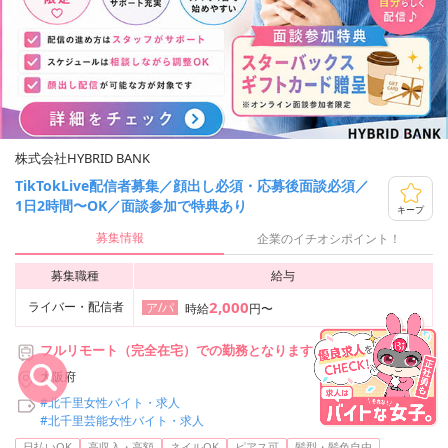
株式会社HYBRID BANK
TikTokLive配信者募集／顔出し必須・応募後面談必須／
1日2時間〜OK／面談参加で特典あり
キープ
募集情報
企業のイチオシポイント！
募集職種
給与
2,000
ライバー・配信者
ア/パ
時給
円〜
フルリモート（完全在宅）での勤務となります
大阪府
#北千里女性バイト・求人
#北千里芸能女性バイト・求人
...
日払いOK
高収入・高額
ネイルOK
ピアス可
髪型・髪色自由