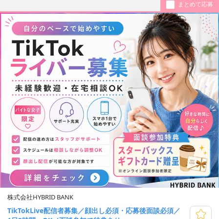
まとめて応募
株式会社HYBRID BANK
TikTokLive配信者募集／顔出し必須・応募後面談必須／