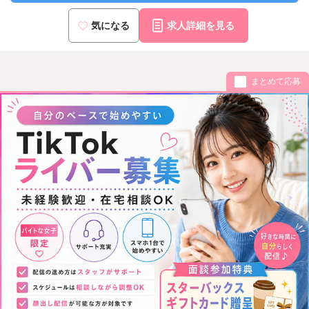
気になる
求人詳細を見る
まとめて応募