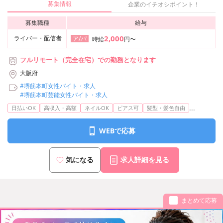
募集情報
企業のイチオシポイント！
募集職種
給与
2,000
ライバー・配信者
ア/パ
時給
円〜
フルリモート（完全在宅）での勤務となります
大阪府
#堺筋本町女性バイト・求人
#堺筋本町芸能女性バイト・求人
...
日払いOK
高収入・高額
ネイルOK
ピアス可
髪型・髪色自由
WEBで応募
気になる
求人詳細を見る
まとめて応募