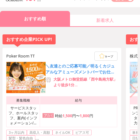
おすすめ順
新着求人
おすすめ企業PICK UP!
おすす
株式
Poker Room TT
キープ
ーの
＼友達とのご応募可能／明るくカジュ
アルなアミューズメントバーでお仕事
◎週2日＆1日4hからOK♪
大阪メトロ御堂筋線「西中島南方駅」
より徒歩1分
阪急京都本線「南方駅」より徒歩2分
募集職種
給与
サービススタッ
P
フ、ホールスタッ
ンプ
ア/パ
時給
1,500
円〜
1,800
円
フ、案内(インフ
タ
ォメーション/レ
力
セプション)・フ
3ヶ月以内
高収入・高額
ネイルOK
ピアス可
単発
ロント・受付
...
髪型・髪色自由
日払