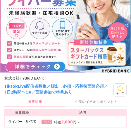
株式会社HYBRID BANK
TikTokLive配信者募集／顔出し必須・応募後面談必須／
1日2時間〜OK／面談参加で特典あり
キープ
募集情報
企業のイチオシポイント！
募集職種
給与
2,000
ライバー・配信者
ア/パ
時給
円〜