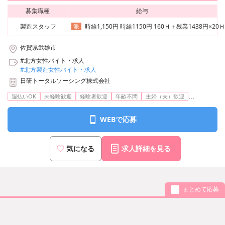
募集職種
給与
製造スタッフ
時給1,150円 時給1150円 160Ｈ＋残業1438円×2
派
佐賀県武雄市
#北方女性バイト・求人
#北方製造女性バイト・求人
日研トータルソーシング株式会社
...
週払いOK
未経験歓迎
経験者歓迎
年齢不問
主婦（夫）歓迎
WEBで応募
気になる
求人詳細を見る
まとめて応募