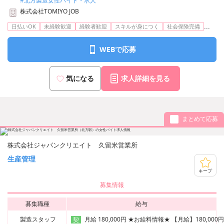
#北方製造女性バイト・求人
株式会社TOMIYO JOB
...
日払いOK
未経験歓迎
経験者歓迎
スキルが身につく
社会保険完備
WEBで応募
気になる
求人詳細を見る
まとめて応募
株式会社ジャパンクリエイト 久留米営業所
生産管理
キープ
募集情報
募集職種
給与
製造スタッフ
月給 180,000円 ★お給料情報★ 【月給】180
契