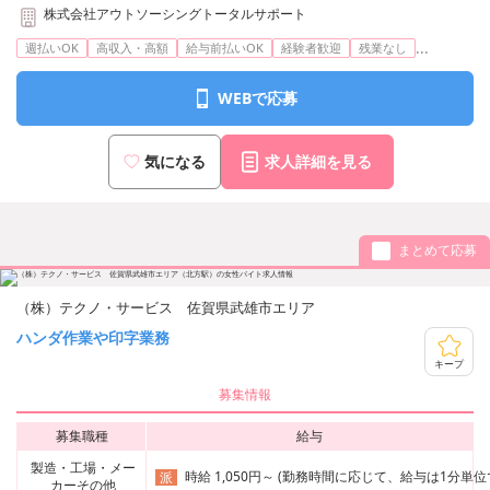
株式会社アウトソーシングトータルサポート
...
週払いOK
高収入・高額
給与前払いOK
経験者歓迎
残業なし
WEBで応募
気になる
求人詳細を見る
まとめて応募
（株）テクノ・サービス 佐賀県武雄市エリア
ハンダ作業や印字業務
キープ
募集情報
募集職種
給与
製造・工場・メー
時給 1,050円～ (勤務時間に応じて、給与は1分単
派
カーその他