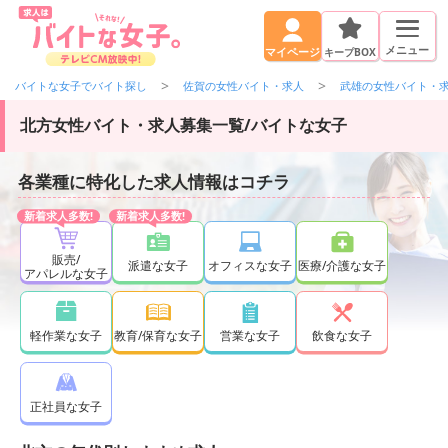
メニュー
キープBOX
マイページ
バイトな女子でバイト探し
佐賀の女性バイト・求人
武雄の女性バイト・
北方女性バイト・求人募集一覧/バイトな女子
各業種に特化した求人情報はコチラ
販売/
派遣な女子
オフィスな女子
医療/介護な女子
アパレルな女子
軽作業な女子
教育/保育な女子
営業な女子
飲食な女子
正社員な女子