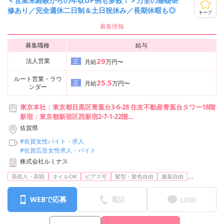
株式会社ルミナス
＜営業未経験からの年収UP例も多数！＞万全の基礎研
修あり／完全週休二日制＆土日祝休み／長期休暇も◎
キープ
募集情報
募集職種
給与
29
法人営業
正
月給
万円〜
ルート営業・ラウ
25.5
正
月給
万円〜
ンダー
東京本社：東京都目黒区青葉台3-6-28 住友不動産青葉台タワー18階
新宿：東京都新宿区西新宿2-7-1-22階
池袋：東京都豊島区池袋2-49-14-201
佐賀県
横浜：神奈川県横浜市神奈川区台町17-1-4階E1
#佐賀女性バイト・求人
札幌：北海道札幌市中央区南2条西1-7-2-5階
#佐賀広告女性求人・バイト
仙台：宮城県仙台市青葉区本町1-12-7-8階 A2