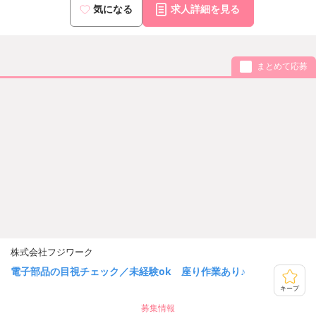
気になる
求人詳細を見る
まとめて応募
株式会社フジワーク
電子部品の目視チェック／未経験ok 座り作業あり♪
キープ
募集情報