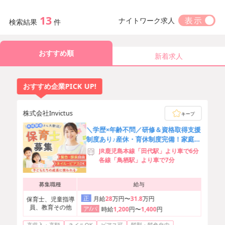
13
ナイトワーク求人
検索結果
件
おすすめ順
新着求人
おすすめ企業PICK UP!
株式会社Invictus
キープ
＼学歴×年齢不問／研修＆資格取得支援
制度あり♪産休・育休制度完備！家庭都
合休可能◎即日勤務OK
JR鹿児島本線「田代駅」より車で6分
各線「鳥栖駅」より車で7分
募集職種
給与
正
月給
28
万円〜
31.8
万円
保育士、児童指導
員、教育その他
ア/パ
時給
1,200
円〜
1,400
円
高収入・高額
ネイルOK
ピアス可
髪型・髪色自由