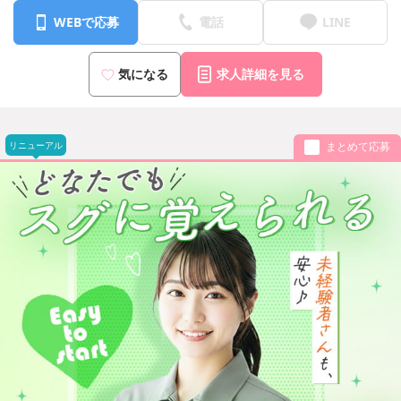
WEBで応募
電話
LINE
気になる
求人詳細を見る
リニューアル
まとめて応募