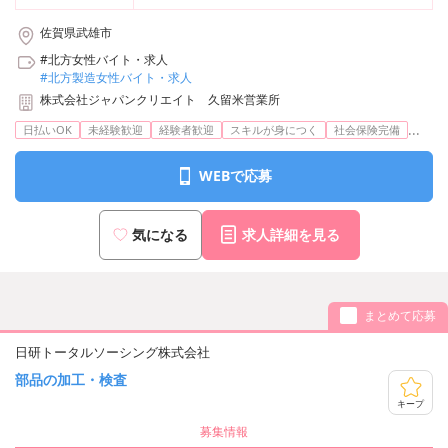
佐賀県武雄市
#北方女性バイト・求人
#北方製造女性バイト・求人
株式会社ジャパンクリエイト 久留米営業所
...
日払いOK
未経験歓迎
経験者歓迎
スキルが身につく
社会保険完備
WEBで応募
気になる
求人詳細を見る
まとめて応募
日研トータルソーシング株式会社
部品の加工・検査
キープ
募集情報