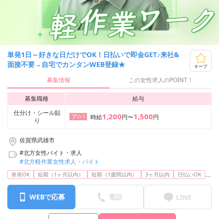
単発1日～好きな日だけでOK！日払いで即金GET♪来社&
面接不要→自宅でカンタンWEB登録★
キープ
募集情報
この女性求人のPOINT！
募集職種
給与
仕分け・シール貼
1,200
1,500
ア/パ
時給
円〜
円
り
佐賀県武雄市
#北方女性バイト・求人
#北方軽作業女性求人・バイト
...
単発OK
短期（1ヶ月以内）
短期（1週間以内）
3ヶ月以内
日払いOK
WEBで応募
電話
LINE