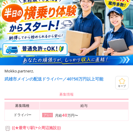
Mokko.partnerz.
武雄市メインの配送ドライバー／40?50万円以上可能
キープ
募集情報
募集職種
給与
40
ドライバー
ア/パ
月給
万円〜
{{★最寄り駅(+☆周辺施設)}}