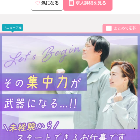
株式会社ルミナス
宇都宮：栃木県宇都宮市池上町4-2-5階-C
静岡：静岡市葵区呉服町2-2-13-8階
...
高収入・高額
ネイルOK
ピアス可
髪型・髪色自由
服装自由
名古屋：愛知県名古屋市中村区竹橋町15-16-8階
大阪：大阪府大阪市北区梅田3-3-20 明治安田生命大阪梅田ビル23階
WEBで応募
電話
LINE
広島：広島県広島市中区大手町2-8-2-10階
神戸：兵庫県神戸市中央区東町122-2-8階
福岡：福岡県福岡市中央区天神1-6-8-6階
気になる
求人詳細を見る
小倉：福岡県北九州市小倉北区米町1-4-21-401号室
沖縄：沖縄県那覇市久米2丁目4-16-5階
リニューアル
まとめて応募