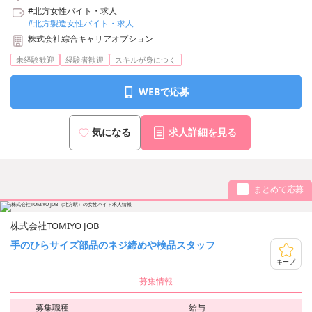
#北方女性バイト・求人
#北方製造女性バイト・求人
株式会社綜合キャリアオプション
未経験歓迎
経験者歓迎
スキルが身につく
WEBで応募
気になる
求人詳細を見る
まとめて応募
株式会社TOMIYO JOB
手のひらサイズ部品のネジ締めや検品スタッフ
キープ
募集情報
募集職種
給与