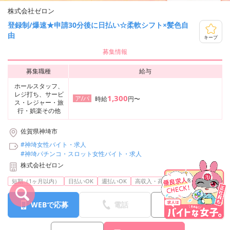
株式会社ゼロン
登録制/爆速★申請30分後に日払い☆柔軟シフト×髪色自
由
キープ
募集情報
募集職種
給与
ホールスタッフ、
レジ打ち、サービ
1,300
ア/パ
時給
円〜
ス・レジャー・旅
行・娯楽その他
佐賀県神埼市
#神埼女性バイト・求人
#神埼パチンコ・スロット女性バイト・求人