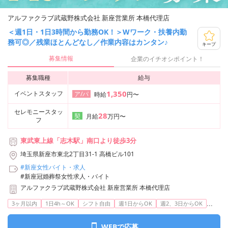
アルファクラブ武蔵野株式会社 新座営業所 本橋代理店
＜週1日・1日3時間から勤務OK！＞Wワーク・扶養内勤
務可◎／残業ほとんどなし／作業内容はカンタン♪
キープ
募集情報
企業のイチオシポイント！
募集職種
給与
1,350
イベントスタッフ
ア/パ
時給
円〜
セレモニースタッ
28
契
月給
万円〜
フ
東武東上線「志木駅」南口より徒歩3分
埼玉県新座市東北2丁目31-1 高橋ビル101
#新座女性バイト・求人
#新座冠婚葬祭女性求人・バイト
アルファクラブ武蔵野株式会社 新座営業所 本橋代理店
...
3ヶ月以内
1日4h～OK
シフト自由
週1日からOK
週2、3日からOK
WEBで応募