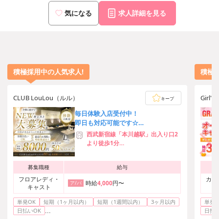
・JR高崎線 大宮駅
・JR埼京線 大宮駅
気になる
求人詳細を見る
・北陸新幹線 大宮駅
・東武野田線 大宮駅
・埼玉新都市交通伊奈線 大宮駅
積極採用中の人気求人!
積極
CLUB LouLou（ルル）
Girl'
キープ
毎日体験入店受付中！
即日も対応可能です☆
時給は最大8,000円！
西武新宿線「本川越駅」出入り口2
意欲や経験で高時給採用します♪
より徒歩1分
JR各線「川越駅」東口より徒歩7分
入店後は送り完備でらくらく出勤で
募集職種
給与
きます★
フロアレディ・
カウ
時給
4,000
円〜
ア/パ
キャスト
単発OK
短期（1ヶ月以内）
短期（1週間以内）
3ヶ月以内
単発O
...
日払いOK
日払い