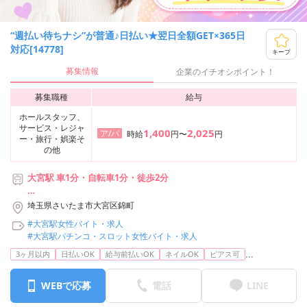
“週払い待ちナシ”が普通♪日払い★翌日全額GET×365日
対応[14778]
キープ
募集情報
企業のイチオシポイント！
募集職種
給与
ホールスタッフ、
サービス・レジャ
1,400
2,025
ア/パ
時給
円〜
円
ー・旅行・娯楽そ
の他
大宮駅 車1分・自転車1分・徒歩2分
【利用可能な路線】
埼玉県さいたま市大宮区錦町
・JR京浜東北線 大宮駅
#大宮駅女性バイト・求人
・上越新幹線 大宮駅
#大宮駅パチンコ・スロット女性バイト・求人
・JR湘南新宿ライン 大宮駅
...
3ヶ月以内
日払いOK
給与前払いOK
ネイルOK
ピアス可
・JR上野東京ライン 大宮駅
・JR宇都宮線 大宮駅
・JR川越線 大宮駅
WEBで応募
電話
LINE
・東北新幹線 大宮駅