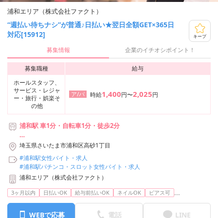
浦和エリア（株式会社ファクト）
“週払い待ちナシ”が普通♪日払い★翌日全額GET×365日
対応[15912]
キープ
募集情報
企業のイチオシポイント！
募集職種
給与
ホールスタッフ、
サービス・レジャ
1,400
2,025
ア/パ
時給
円〜
円
ー・旅行・娯楽そ
の他
浦和駅 車1分・自転車1分・徒歩2分
【利用可能な路線】
埼玉県さいたま市浦和区高砂1丁目
・JR宇都宮線 浦和駅
#浦和駅女性バイト・求人
・JR高崎線 浦和駅
#浦和駅パチンコ・スロット女性バイト・求人
・JR京浜東北線 浦和駅
浦和エリア（株式会社ファクト）
・JR湘南新宿ライン 浦和駅
・JR上野東京ライン 浦和駅
...
3ヶ月以内
日払いOK
給与前払いOK
ネイルOK
ピアス可
WEBで応募
電話
LINE