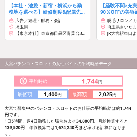
【本社・池袋・新宿・横浜から勤
【経験不問×充
務地を選べる】研修制度&配属先で
90％OFFの美
3ヶ月OJTあり！年間休日125日
与年3回と業界
広告／経理・財務・会計
脱毛サロン／カ
遇＆収入
埼玉県
埼玉県さいたま
54-3 ビジョナリー
【東京本社】東京都目黒区青葉台3丁
JR大宮駅東口
目6-28 住友不動産青葉台タワー18F
【新宿支社】東京都新宿区西新宿2丁
目7-1 新宿第一生命ビルディング 22
階
【池袋支社】東京都豊島区池袋2-49-
大宮パチンコ・スロットの女性バイトの平均時給データ
14 恩永メルヴェイユ 201号室
【横浜支社】神奈川県横浜市神奈川
区台町17-1 マストビル4階E1号室
1,744
※上記より希望の勤務地で勤務可
平均時給
円
能です
1,400
2,025
最低額
最高額
円
円
大宮で募集中のパチンコ・スロットのお仕事の平均時給は約
1,744
円
です。
1日5時間、週4日勤務した場合およそ
34,880円
、月給換算すると
139,520円
、年収換算では
1,674,240円
ほど稼げる計算になりま
す。