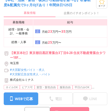
度&配属先で3ヶ月OJTあり！年間休日125日
キープ
募集情報
企業のイチオシポイント！
募集職種
給与
経理・財務・会
23
35
正
月給
万円〜
万円
計、一般事務
25
総務・人事
正
月給
万円〜
【東京本社】東京都目黒区青葉台3丁目6-28 住友不動産青葉台タワ
ー18F
【新宿支社】東京都新宿区西新宿2丁目7-1 新宿第一生命ビルディン
埼玉県
グ 22階
#大宮駅女性バイト・求人
【池袋支社】東京都豊島区池袋2-49-14 恩永メルヴェイユ 201号室
#大宮駅広告女性求人・バイト
【横浜支社】神奈川県横浜市神奈川区台町17-1 マストビル4階E1号
株式会社ルミナス
室
※上記より希望の勤務地で勤務可能です
...
ネイルOK
ピアス可
髪型・髪色自由
服装自由
平日のみOK
WEBで応募
電話
LINE