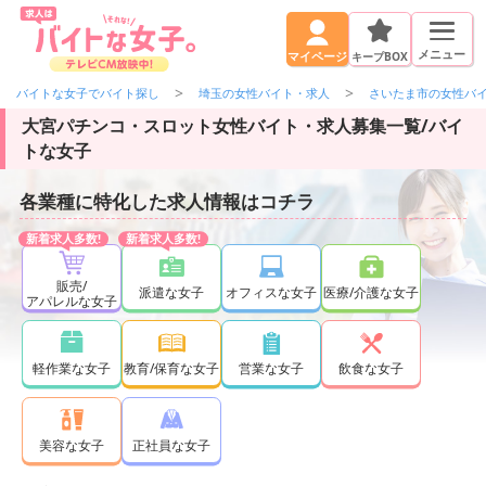
メニュー
キープBOX
マイページ
バイトな女子でバイト探し
埼玉の女性バイト・求人
さいたま市の女性バ
大宮パチンコ・スロット女性バイト・求人募集一覧/バイ
トな女子
各業種に特化した求人情報はコチラ
販売/
派遣な女子
オフィスな女子
医療/介護な女子
アパレルな女子
軽作業な女子
教育/保育な女子
営業な女子
飲食な女子
正社員な女子
美容な女子