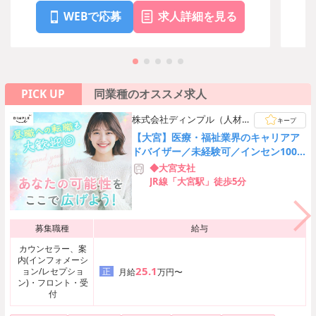
WEBで応募
求人詳細を見る
PICK UP
同業種のオススメ求人
株式会社ディンプル（人材サ
キープ
ービス会社）
【大宮】医療・福祉業界のキャリアア
ドバイザー／未経験可／インセン100
万超実績有
◆大宮支社
JR線「大宮駅」徒歩5分
募集職種
給与
カウンセラー、案
内(インフォメーシ
25.1
ョン/レセプショ
正
月給
万円〜
ン)・フロント・受
付