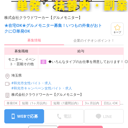
株式会社クラウドワーカー【グルメモニター】
★在宅OK★グルメモニター募集！いつもの外食がおト
クに◎単発OK
キープ
募集情報
企業のイチオシポイント！
募集職種
給与
モニター、イベン
◆いろんなタイプのお仕事を用意しております！ ◎コス
委
ト・芸能その他
埼玉県
#和光市女性バイト・求人
#和光市キャンペーン女性バイト・求人
株式会社クラウドワーカー【グルメモニター】
...
単発OK
短期（1ヶ月以内）
短期（1週間以内）
3ヶ月以内
日払いOK
WEBで応募
電話
LINE