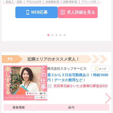
...
高収入・高額
平日のみOK
未経験歓迎
経験者歓迎
ブランクOK
WEB応募
求人詳細を見る
PR
近隣エリアのオススメ求人！
株式会社スタッフサービス
キープ
週２から３日在宅勤務あり！時給1600
円！データの整理など！
京浜東北線さいたま新都心駅徒歩2分
募集職種
給与