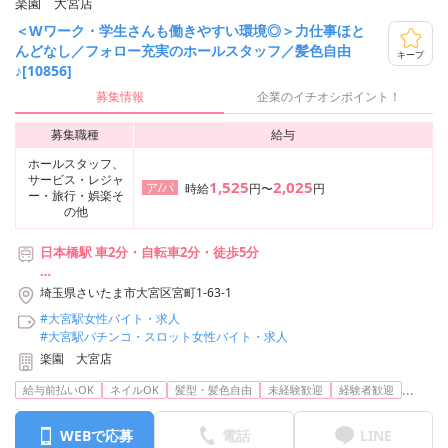
楽園 大宮店
＜Wワーク・学生さんも働きやすい環境◎＞力仕事ほと
んどなし／フォロー充実のホールスタッフ／髪色自由
キープ
♪[10856]
募集情報
企業のイチオシポイント！
募集職種
給与
ホールスタッフ、
サービス・レジャ
1,525
2,025
ア/パ
時給
円〜
円
ー・旅行・娯楽そ
の他
日本橋駅 車2分・自転車2分・徒歩5分
【利用可能な路線】
埼玉県さいたま市大宮区宮町1-63-1
・東京メトロ東西線 日本橋駅
#大宮駅女性バイト・求人
・東京メトロ銀座線 日本橋駅
#大宮駅パチンコ・スロット女性バイト・求人
・都営浅草線 日本橋駅
楽園 大宮店
...
給与前払いOK
ネイルOK
髪型・髪色自由
未経験歓迎
経験者歓迎
WEBで応募
電話
LINE