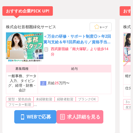
おすすめ企業PICK UP!
おすす
株式会社首都圏緑化サービス
株式
キープ
＜万全の研修・サポート制度◎＞年2回
賞与支給＆年1回昇給あり／資格手当は
最大10万円／産休・育休完備
西武新宿線「南大塚駅」より徒歩14
分
募集職種
給与
一般事務、データ
軽作
入力、タイピン
月給
25
万円〜
正
グ、経理・財務・
仕分
会計
髪型・髪色自由
未経験歓迎
経験者歓迎
ブランクOK
3ヶ
...
フリーター歓迎
友達
WEBで応募
求人詳細を見る