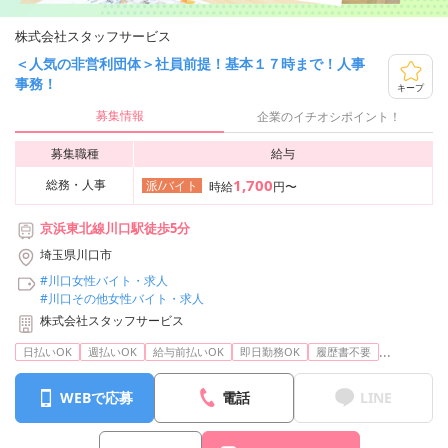
株式会社スタッフサービス
＜人気の非営利団体＞社員前提！基本１７時まで！人事
事務！
キープ
募集情報
企業のイチオシポイント！
募集職種
給与
1,700
総務・人事
派/バイト
時給
円〜
京浜東北線川口駅徒歩5分
埼玉県川口市
#川口女性バイト・求人
#川口その他女性バイト・求人
株式会社スタッフサービス
...
日払いOK
週払いOK
給与前払いOK
即日勤務OK
履歴書不要
WEBで応募
電話
LINE