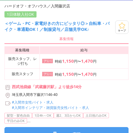
ハードオフ・オフハウス／入間藤沢店
1日体験入社OK
＜ゲーム・PC・家電好きの方にピッタリ◎＞自転車・バ
イク・車通勤OK！／制服貸与／店舗見学OK♪
キープ
募集情報
募集職種
給与
販売スタッフ、レ
1,150
1,470
ア/パ
時給
円〜
円
ジ打ち
1,150
1,470
販売スタッフ
ア/パ
時給
円〜
円
西武池袋線「武蔵藤沢駅」より徒歩14分
埼玉県入間市下藤沢1146-40
#入間市女性バイト・求人
#入間市インテリア・雑貨販売女性バイト・求人
髪型・髪色自由
1日4h～OK
週2、3日からOK
土日祝のみOK
...
平日のみOK