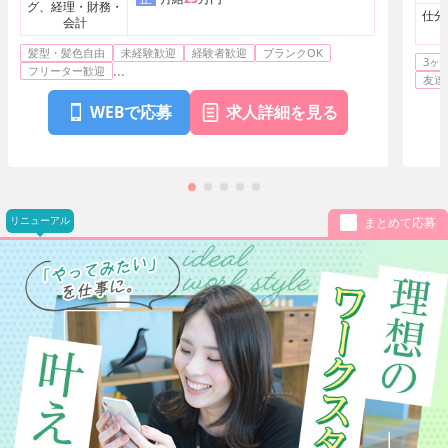
グ、経理・財務・
仕分
会計
髪型・髪色自由
未経験歓迎
経験者歓迎
ブランクOK
3ヶ
...
フリーター歓迎
友達
WEBで応募
求人詳細を見る
リニューアル
まとめて応募