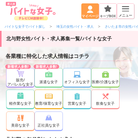
メニュー
キープBOX
マイページ
バイトな女子でバイト探し
埼玉の女性バイト・求人
さいたま市の女性バ
北与野女性バイト・求人募集一覧/バイトな女子
各業種に特化した求人情報はコチラ
販売/
派遣な女子
オフィスな女子
医療/介護な女子
アパレルな女子
軽作業な女子
教育/保育な女子
営業な女子
飲食な女子
正社員な女子
美容な女子