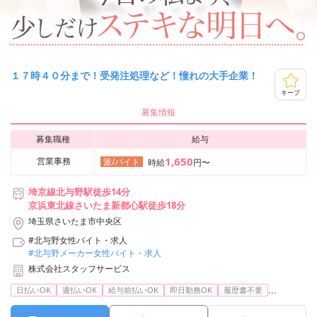
１７時４０分まで！受発注処理など！憧れの大手企業！
キープ
募集情報
募集職種
給与
1,650
営業事務
派/バイト
時給
円〜
埼京線北与野駅徒歩14分
京浜東北線さいたま新都心駅徒歩18分
埼玉県さいたま市中央区
#北与野女性バイト・求人
#北与野メーカー女性バイト・求人
株式会社スタッフサービス
...
日払いOK
週払いOK
給与前払いOK
即日勤務OK
履歴書不要