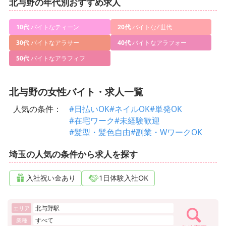
北与野の年代別おすすめ求人
10代
バイトなティーン
20代
バイトなZ世代
30代
バイトなアラサー
40代
バイトなアラフォー
50代
バイトなアラフィフ
北与野の女性バイト・求人一覧
人気の条件：
#日払いOK
#ネイルOK
#単発OK
#在宅ワーク
#未経験歓迎
#髪型・髪色自由
#副業・WワークOK
埼玉の人気の条件から求人を探す
入社祝い金あり
1日体験入社OK
北与野駅
エリア
すべて
業種