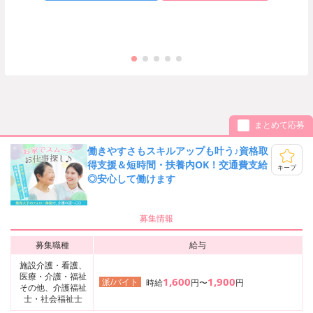
まとめて応募
働きやすさもスキルアップも叶う♪資格取
得支援＆短時間・扶養内OK！交通費支給
キープ
◎安心して働けます
募集情報
募集職種
給与
施設介護・看護、
医療・介護・福祉
1,600
1,900
派/バイト
時給
円〜
円
その他、介護福祉
士・社会福祉士