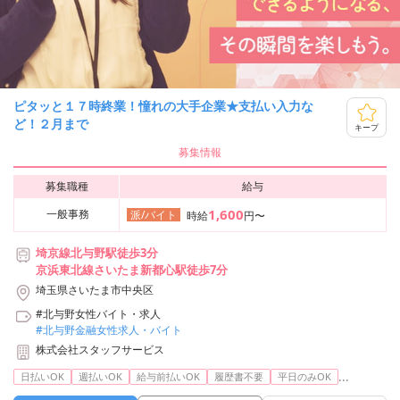
ピタッと１７時終業！憧れの大手企業★支払い入力な
ど！２月まで
キープ
募集情報
募集職種
給与
1,600
一般事務
派/バイト
時給
円〜
埼京線北与野駅徒歩3分
京浜東北線さいたま新都心駅徒歩7分
埼玉県さいたま市中央区
#北与野女性バイト・求人
#北与野金融女性求人・バイト
株式会社スタッフサービス
...
日払いOK
週払いOK
給与前払いOK
履歴書不要
平日のみOK