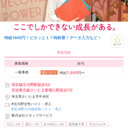
時給1600円！ピタッと１７時終業！データ入力など！
キープ
募集情報
募集職種
給与
1,600
一般事務
派/バイト
時給
円〜
埼京線北与野駅徒歩3分
京浜東北線さいたま新都心駅徒歩7分
埼玉県さいたま市中央区
#北与野女性バイト・求人
#北与野その他女性バイト・求人
株式会社スタッフサービス
...
日払いOK
週払いOK
給与前払いOK
履歴書不要
平日のみOK