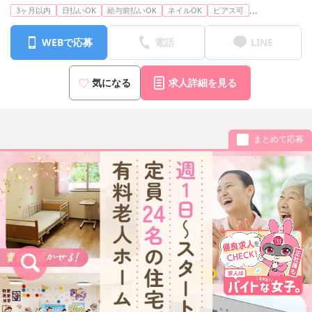
...
3ヶ月以内
日払いOK
給与前払いOK
ネイルOK
ピアス可
WEBで応募
電話
LINE
気になる
求人詳細を見る
まとめて応募