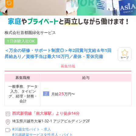
株式会社首都圏緑化サービス
1日体験入社OK
＜万全の研修・サポート制度◎＞年2回賞与支給＆年1回
昇給あり／資格手当は最大10万円／産休・育休完備
キープ
募集情報
募集職種
給与
一般事務、データ
入力、タイピン
25
正
月給
万円〜
グ、経理・財務・
会計
西武新宿線「南大塚駅」より徒歩14分
埼玉県川越市大塚1-32-1 アジアビルディング2F
#川越女性バイト・求人
#川越建築サービス女性求人・バイト