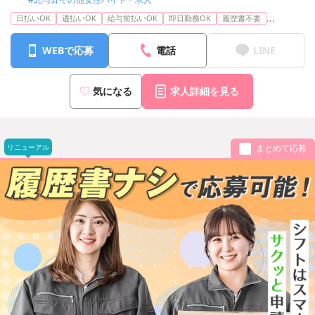
...
日払いOK
週払いOK
給与前払いOK
即日勤務OK
履歴書不要
WEBで応募
電話
LINE
気になる
求人詳細を見る
リニューアル
まとめて応募