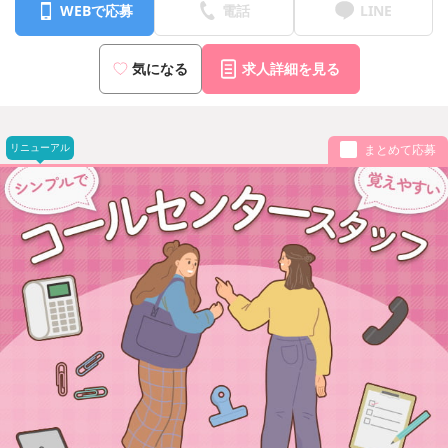
WEBで応募
電話
LINE
気になる
求人詳細を見る
リニューアル
まとめて応募