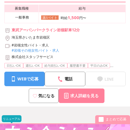
募集職種
給与
1,500
一般事務
派/バイト
時給
円〜
東武アーバンパークライン岩槻駅車12分
埼玉県さいたま市岩槻区
#岩槻女性バイト・求人
#岩槻その他女性バイト・求人
株式会社スタッフサービス
...
日払いOK
週払いOK
給与前払いOK
履歴書不要
平日のみOK
WEBで応募
電話
LINE
気になる
求人詳細を見る
リニューアル
まとめて応募