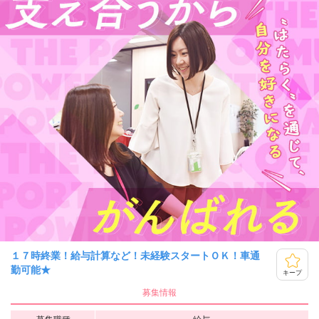
１７時終業！給与計算など！未経験スタートＯＫ！車通
勤可能★
キープ
募集情報