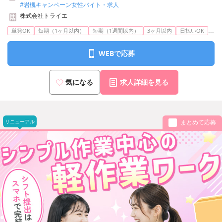
#岩槻キャンペーン女性バイト・求人
株式会社トライエ
...
単発OK
短期（1ヶ月以内）
短期（1週間以内）
3ヶ月以内
日払いOK
WEBで応募
気になる
求人詳細を見る
リニューアル
まとめて応募