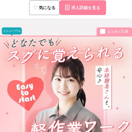
気になる
求人詳細を見る
リニューアル
まとめて応募