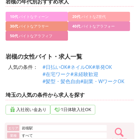
岩槻の年代別おすすめ求人
10代
バイトなティーン
20代
バイトなZ世代
30代
バイトなアラサー
40代
バイトなアラフォー
50代
バイトなアラフィフ
岩槻の女性バイト・求人一覧
人気の条件：
#日払いOK
#ネイルOK
#単発OK
#在宅ワーク
#未経験歓迎
#髪型・髪色自由
#副業・WワークOK
埼玉の人気の条件から求人を探す
入社祝い金あり
1日体験入社OK
岩槻駅
エリア
すべて
業種