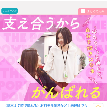
リニューアル
まとめて応募
〈基本１７時で帰れる〉材料発注業務など！未経験でも