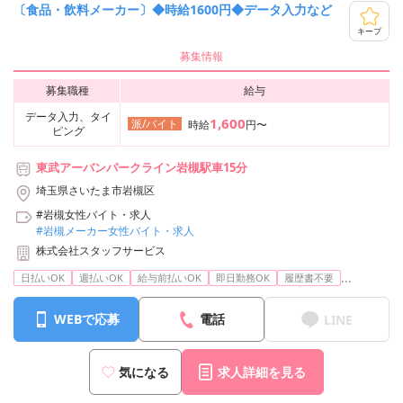
〔食品・飲料メーカー〕◆時給1600円◆データ入力など
キープ
募集情報
募集職種
給与
データ入力、タイ
1,600
派/バイト
時給
円〜
ピング
東武アーバンパークライン岩槻駅車15分
埼玉県さいたま市岩槻区
#岩槻女性バイト・求人
#岩槻メーカー女性バイト・求人
株式会社スタッフサービス
...
日払いOK
週払いOK
給与前払いOK
即日勤務OK
履歴書不要
WEBで応募
電話
LINE
気になる
求人詳細を見る