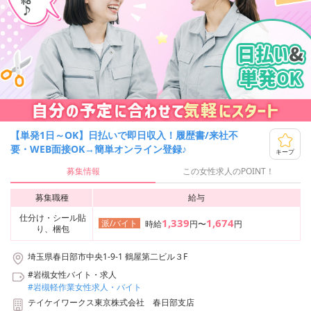
【単発1日～OK】日払いで即日収入！履歴書/来社不
要・WEB面接OK→簡単オンライン登録♪
キープ
募集情報
この女性求人のPOINT！
募集職種
給与
仕分け・シール貼
1,339
1,674
派/バイト
時給
円〜
円
り、梱包
埼玉県春日部市中央1-9-1 鶴屋第二ビル３F
#岩槻女性バイト・求人
#岩槻軽作業女性求人・バイト
テイケイワークス東京株式会社 春日部支店