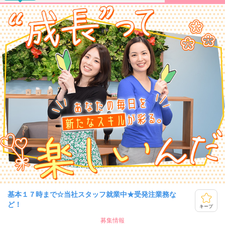
基本１７時まで☆当社スタッフ就業中★受発注業務な
ど！
キープ
募集情報