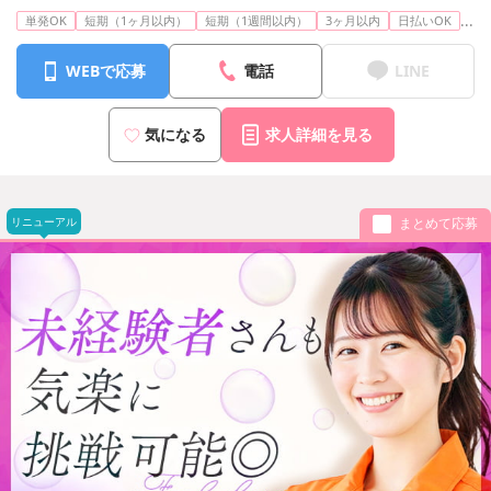
...
単発OK
短期（1ヶ月以内）
短期（1週間以内）
3ヶ月以内
日払いOK
WEBで応募
電話
LINE
気になる
求人詳細を見る
リニューアル
まとめて応募