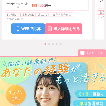
グ、
仕分け・シール貼
1,300
円〜
派
り
髪型
3ヶ月以内
日払いOK
週払いOK
髪型・髪色自由
フリ
...
友達と応募OK
WEBで応募
求人詳細を見る
まとめて応募