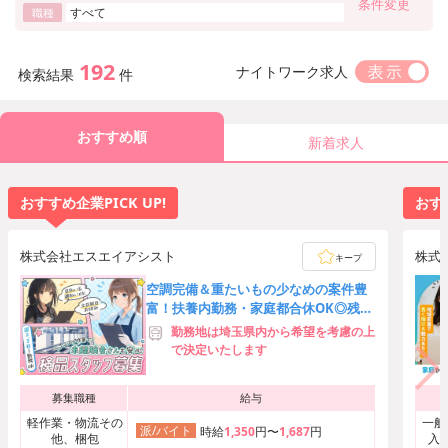
条件変更
すべて
職種
192
ナイトワーク求人
検索結果
件
おすすめ順
新着求人
おすすめ企業PICK UP!
おすす
株式会社エスエイアシスト
株式
キープ
空調完備＆重たいもの少なめの案件豊
富！扶養内勤務・家庭都合休OK◎残業
ほぼなし♪髪型・髪色自由
勤務地は埼玉県内から希望を考慮の上
で決定いたします
募集職種
給与
軽作業・物流その
一般
派/バイト
時給
1,350
円〜
1,687
円
他、梱包
入