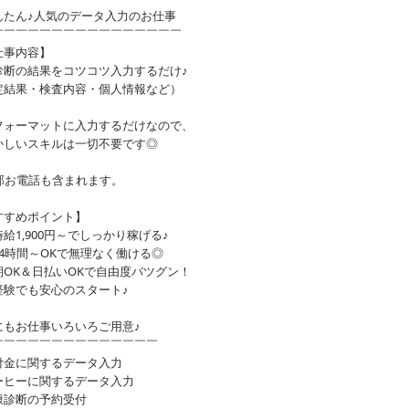
んたん♪人気のデータ入力のお仕事
￣￣￣￣￣￣￣￣￣￣￣￣￣￣￣￣
仕事内容】
診断の結果をコツコツ入力するだけ♪
定結果・検査内容・個人情報など）
フォーマットに入力するだけなので、
かしいスキルは一切不要です◎
一部お電話も含まれます。
すすめポイント】
給1,900円～でしっかり稼げる♪
日4時間～OKで無理なく働ける◎
期OK＆日払いOKで自由度バツグン！
経験でも安心のスタート♪
にもお仕事いろいろご用意♪
￣￣￣￣￣￣￣￣￣￣￣￣￣￣
付金に関するデータ入力
ーヒーに関するデータ入力
康診断の予約受付