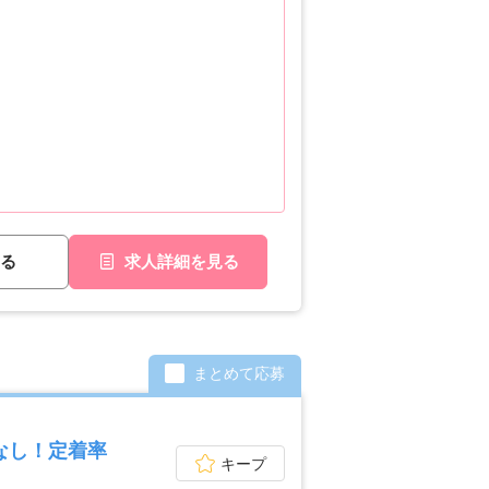
る
求人詳細を見る
まとめて応募
なし！定着率
キープ