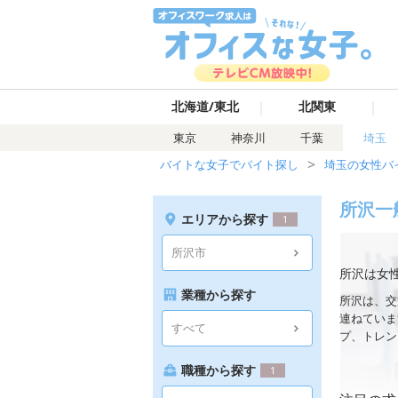
｜
｜
北海道/東北
北関東
東京
神奈川
千葉
埼玉
バイトな女子でバイト探し
埼玉の女性バ
所沢一
エリアから探す
1
所沢市
所沢は女
業種から探す
所沢は、交
連ねていま
すべて
プ、トレン
そんな所沢
職種から探す
1
まず「東口