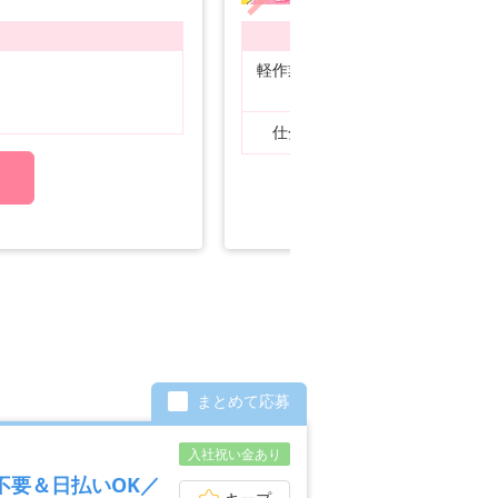
募集職種
軽作業・物流その他、梱
派/
包
仕分け・シール貼り
1
派
る
WE
まとめて応募
入社祝い金あり
不要＆日払いOK／