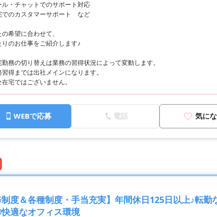
ール・チャットでのサポート対応
宅でのカスタマーサポート など
たの希望に合わせて、
たりのお仕事をご紹介します♪
宅勤務の切り替えは業務の習得状況によって変動します。
務習得までは出社メインになります。
全在宅ではございません。
WEBで応募
電話
気にな
修制度＆各種制度・手当充実】年間休日125日以上♪転勤
◎快適なオフィス環境