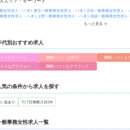
人エリア・キーワード
ているという女性にぴったりな雰囲気です。
口」は再開発が進んでおり、多数のショッピングスポットや飲食店が林立し
務女性求人・バイト
東京一般事務女性求人・バイト
渋谷一般事務女性求人・
層の賑わいを見せています。
事務女性求人・バイト
上野一般事務女性求人・バイト
池袋一般事務女性求人
務女性求人・バイト
大阪一般事務女性求人・バイト
難波一般事務女性求人・
もっと見る
お店があり、なおかつエリアごとに雰囲気が異なる所沢なら「アクセスがい
務女性求人・バイト
天神一般事務女性求人・バイト
博多一般事務女性求人・
」「マイペースにバイトしたい」という希望がある女性も、きっと条件に合
務女性求人・バイト
埼玉一般事務女性求人・バイト
川越一般事務女性求人・
はそんな所沢エリアの女性が働きやすいアルバイト求人をご紹介します！
務女性求人・バイト
名古屋一般事務女性求人・バイト
静岡一般事務女性求人
年代別おすすめ求人
務女性求人・バイト
岡山一般事務女性求人・バイト
広島一般事務女性求人・
イトなティーン
20代
バイトなZ世代
30代
バイトな
イトなアラフォー
50代
バイトなアラフィフ
人気の条件から求人を探す
祝い金あり
1日体験入社OK
一般事務女性求人一覧