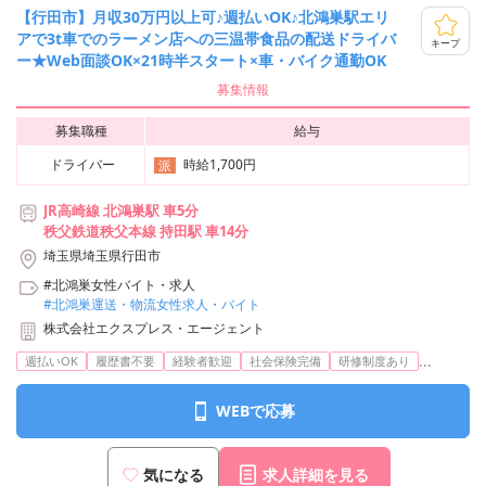
【行田市】月収30万円以上可♪週払いOK♪北鴻巣駅エリ
アで3t車でのラーメン店への三温帯食品の配送ドライバ
キープ
ー★Web面談OK×21時半スタート×車・バイク通勤OK
募集情報
募集職種
給与
ドライバー
時給1,700円
派
JR高崎線 北鴻巣駅 車5分
秩父鉄道秩父本線 持田駅 車14分
埼玉県埼玉県行田市
#北鴻巣女性バイト・求人
#北鴻巣運送・物流女性求人・バイト
株式会社エクスプレス・エージェント
...
週払いOK
履歴書不要
経験者歓迎
社会保険完備
研修制度あり
WEBで応募
気になる
求人詳細を見る