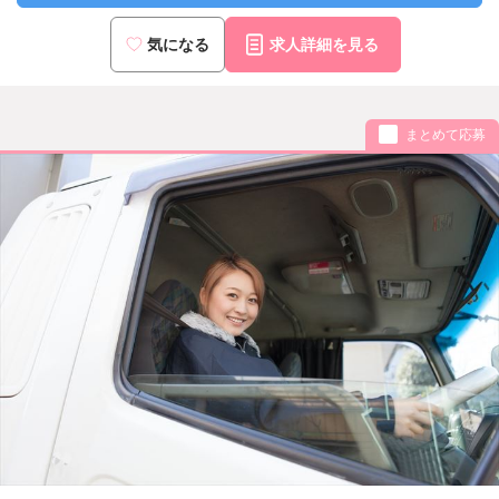
気になる
求人詳細を見る
まとめて応募