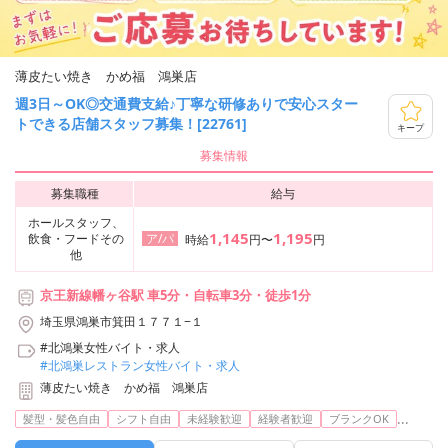
薄皮たい焼き かめ福 鴻巣店
週3日～OK◎交通費支給♪丁寧な研修ありで安心スター
トできる店舗スタッフ募集！[22761]
キープ
募集情報
募集職種
給与
ホールスタッフ、
1,145
1,195
飲食・フードその
ア/パ
時給
円〜
円
他
京王新線幡ヶ谷駅 車5分・自転車3分・徒歩1分
埼玉県鴻巣市箕田１７７１−１
#北鴻巣女性バイト・求人
#北鴻巣レストラン女性バイト・求人
薄皮たい焼き かめ福 鴻巣店
...
髪型・髪色自由
シフト自由
未経験歓迎
経験者歓迎
ブランクOK