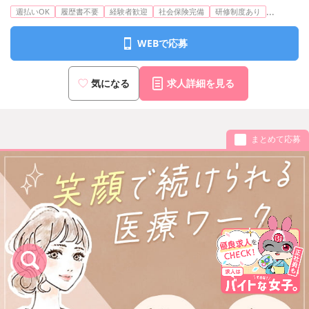
...
週払いOK
履歴書不要
経験者歓迎
社会保険完備
研修制度あり
WEBで応募
気になる
求人詳細を見る
まとめて応募