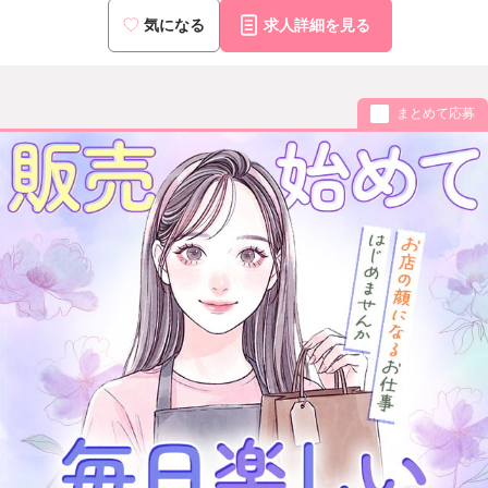
気になる
求人詳細を見る
まとめて応募