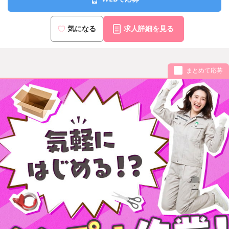
気になる
求人詳細を見る
まとめて応募