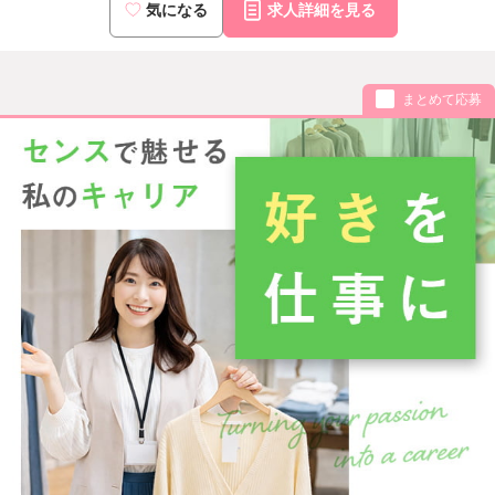
気になる
求人詳細を見る
まとめて応募