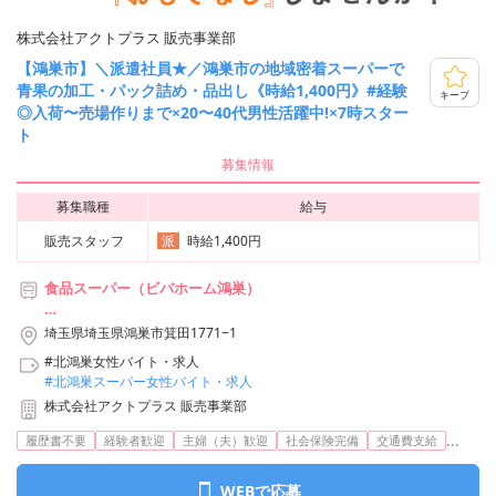
株式会社アクトプラス 販売事業部
【鴻巣市】＼派遣社員★／鴻巣市の地域密着スーパーで
青果の加工・パック詰め・品出し《時給1,400円》#経験
キープ
◎入荷〜売場作りまで×20〜40代男性活躍中!×7時スター
ト
募集情報
募集職種
給与
販売スタッフ
時給1,400円
派
食品スーパー（ビバホーム鴻巣）
＊JR高崎線・湘南新宿ライン・上野東京ライン「北鴻巣」駅より徒
埼玉県埼玉県鴻巣市箕田1771−1
歩20分
#北鴻巣女性バイト・求人
#北鴻巣スーパー女性バイト・求人
株式会社アクトプラス 販売事業部
...
履歴書不要
経験者歓迎
主婦（夫）歓迎
社会保険完備
交通費支給
WEBで応募