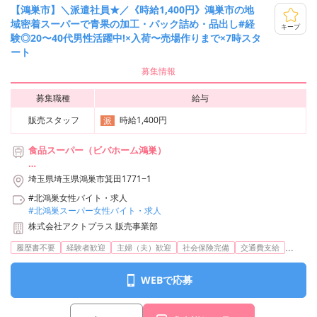
【鴻巣市】＼派遣社員★／《時給1,400円》鴻巣市の地
域密着スーパーで青果の加工・パック詰め・品出し#経
キープ
験◎20〜40代男性活躍中!×入荷〜売場作りまで×7時スタ
ート
募集情報
募集職種
給与
販売スタッフ
時給1,400円
派
食品スーパー（ビバホーム鴻巣）
＊JR高崎線・湘南新宿ライン・上野東京ライン「北鴻巣」駅より徒
埼玉県埼玉県鴻巣市箕田1771−1
歩20分
#北鴻巣女性バイト・求人
#北鴻巣スーパー女性バイト・求人
株式会社アクトプラス 販売事業部
...
履歴書不要
経験者歓迎
主婦（夫）歓迎
社会保険完備
交通費支給
WEBで応募