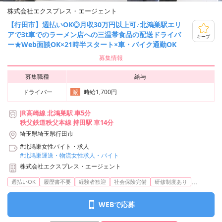
株式会社エクスプレス・エージェント
【行田市】週払いOK◎月収30万円以上可♪北鴻巣駅エリ
アで3t車でのラーメン店への三温帯食品の配送ドライバ
キープ
ー★Web面談OK×21時半スタート×車・バイク通勤OK
募集情報
募集職種
給与
ドライバー
時給1,700円
派
JR高崎線 北鴻巣駅 車5分
秩父鉄道秩父本線 持田駅 車14分
埼玉県埼玉県行田市
#北鴻巣女性バイト・求人
#北鴻巣運送・物流女性求人・バイト
株式会社エクスプレス・エージェント
...
週払いOK
履歴書不要
経験者歓迎
社会保険完備
研修制度あり
WEBで応募