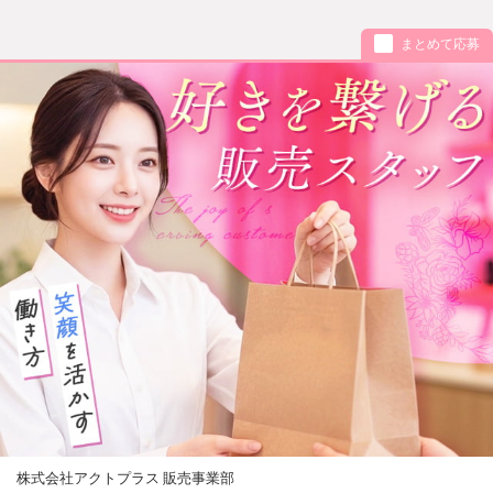
まとめて応募
株式会社アクトプラス 販売事業部