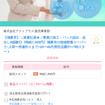
株式会社アクトプラス 販売事業部
【鴻巣市】＼派遣社員★／青果の加工・パック詰め・品
出し#経験◎《時給1,400円》鴻巣市の地域密着スーパー
キープ
で♪入荷〜売場作りまで×20〜40代男性活躍中!×7時スタ
ート
募集情報
募集職種
給与
販売スタッフ
時給1,400円
派
食品スーパー（ビバホーム鴻巣）
＊JR高崎線・湘南新宿ライン・上野東京ライン「北鴻巣」駅より徒
埼玉県埼玉県鴻巣市箕田1771−1
歩20分
#北鴻巣女性バイト・求人
#北鴻巣スーパー女性バイト・求人