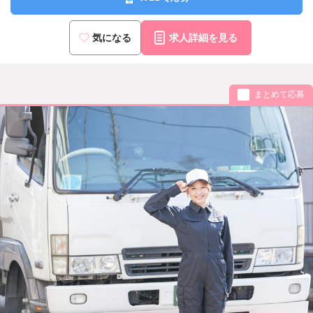
気になる
求人詳細を見る
まとめて応募