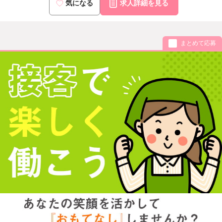
気になる
求人詳細を見る
まとめて応募