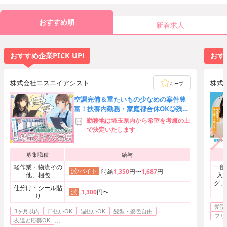
おすすめ順
新着求人
おすすめ企業PICK UP!
おすす
株式会社エスエイアシスト
株式
キープ
空調完備＆重たいもの少なめの案件豊
富！扶養内勤務・家庭都合休OK◎残業
ほぼなし♪髪型・髪色自由
勤務地は埼玉県内から希望を考慮の上
で決定いたします
募集職種
給与
軽作業・物流その
一般
派/バイト
時給
1,350
円〜
1,687
円
他、梱包
入
グ、
仕分け・シール貼
1,300
円〜
派
り
髪型
3ヶ月以内
日払いOK
週払いOK
髪型・髪色自由
フリ
...
友達と応募OK