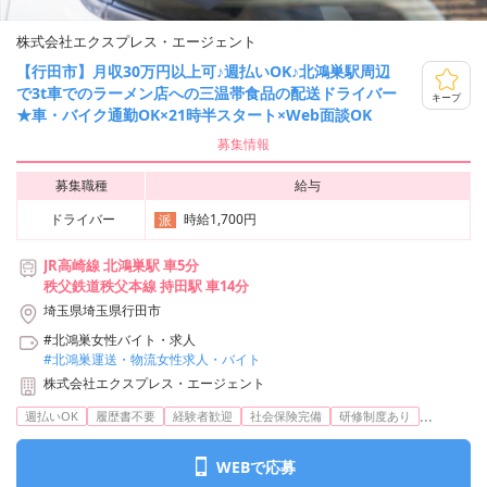
株式会社エクスプレス・エージェント
【行田市】月収30万円以上可♪週払いOK♪北鴻巣駅周辺
で3t車でのラーメン店への三温帯食品の配送ドライバー
キープ
★車・バイク通勤OK×21時半スタート×Web面談OK
募集情報
募集職種
給与
ドライバー
時給1,700円
派
JR高崎線 北鴻巣駅 車5分
秩父鉄道秩父本線 持田駅 車14分
埼玉県埼玉県行田市
#北鴻巣女性バイト・求人
#北鴻巣運送・物流女性求人・バイト
株式会社エクスプレス・エージェント
...
週払いOK
履歴書不要
経験者歓迎
社会保険完備
研修制度あり
WEBで応募