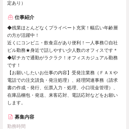
定あり）
仕事紹介
◆残業ほとんどなくプライベート充実！幅広い年齢層
の方が活躍中！
近くにコンビニ・飲食店があり便利！一人事務◎自社
ビル勤務★身近で話しやすい少人数のオフィスです＊
◆駅チカで通勤がラクラク！オフィスカジュアル勤務
です！
【お願いしたいお仕事の内容】受発注業務（ＦＡＸや
電話での注文請負・発注処理）、経理関連事務（請求
書の作成・発行、伝票入力・処理、小口現金管理）、
在庫品梱包・発送、来客応対、電話応対などをお願い
します。
募集内容
勤務時間