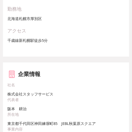
勤務地
北海道札幌市厚別区
アクセス
千歳線新札幌駅徒歩5分
企業情報
社名
株式会社スタッフサービス
代表者
阪本 耕治
所在地
東京都千代田区神田練塀町85 JEBL秋葉原スクエア
事業内容