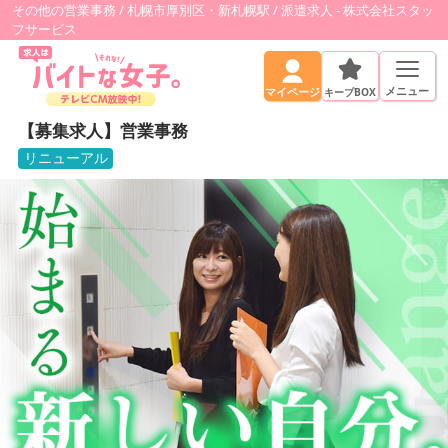
その他の営業事務 / 札幌市厚別区・新札幌駅 / 派遣求人 - 株式会社スタッ
フサービス
メニュー
キープBOX
マイページ
【募集求人】営業事務
リニューアル