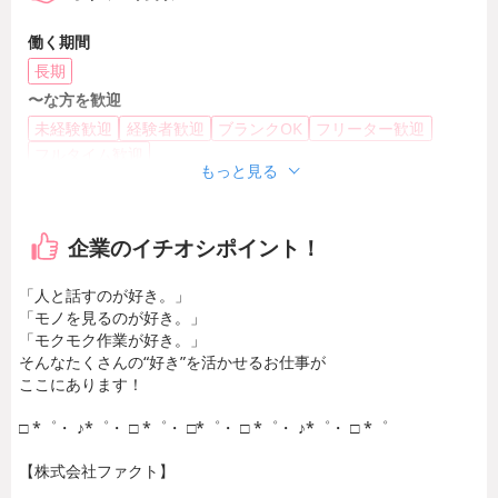
働く期間
長期
〜な方を歓迎
未経験歓迎
経験者歓迎
ブランクOK
フリーター歓迎
フルタイム歓迎
もっと見る
待遇・福利厚生
社会保険完備
交通費支給
制服貸与
研修制度あり
企業のイチオシポイント！
「人と話すのが好き。」
「モノを見るのが好き。」
「モクモク作業が好き。」
そんなたくさんの“好き”を活かせるお仕事が
ここにあります！
□ *゜・ ♪*゜・ □ *゜・ □*゜・ □ *゜・ ♪*゜・ □ *゜
【株式会社ファクト】