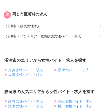
同じ市区町村の求人
沼津市 × 販売女性求人
沼津市 × インテリア・雑貨販売女性バイト・求人
沼津市のエリアから女性バイト・求人を探す
▶︎
片浜 女性バイト・求人
▶︎
原 女性バイト・求人
▶︎
大岡 女性バイト・求人
静岡県の人気エリアから女性バイト・求人を探す
▶︎
静岡 女性バイト・求人
▶︎
浜松 女性バイト・求人
▶︎
焼津 女性バイト・求人
▶︎
掛川 女性バイト・求人