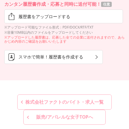
カンタン履歴書作成・応募と同時に送付可能！
任意
履歴書をアップロードする
※アップロード可能なファイル形式：PDF/DOCX/RTF/TXT
※容量10MB以内のファイルをアップロードしてください
※アップロードした履歴書は、応募した全ての企業に送付されますので、あら
かじめ内容のご確認をお願いいたします
スマホで簡単！履歴書を作成する
株式会社ファクトのバイト・求人一覧
販売/アパレルな女子TOPへ