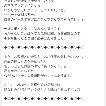
充実した研修制度が整っていたり、
先輩スタッフがイチから
わかりやすくレクチャーしてくれたりと、
サポート体制も万全。
自分のペースで着実にステップアップできるでしょう♪
一緒に働くスタッフはみんな気さくで、
分からないことは何でも気軽に聞ける雰囲気なので、
不安を抱えたまま働く必要はありません。
◆◇◆◇◆◇◆◇◆◇◆◇◆◇◆◇◆◇◆◇◆◇◆◇
また、お客様との会話もこのお仕事の楽しみのひとつ！
商品の探しものを手伝ったり、
ちょっとした雑談の中で「ありがとう」と
声をかけてもらえたり、
心があたたかくなる瞬間がたくさんあります。
さらに、地域のお客様が多い店舗では、
顔なじみが増えていく嬉しさも味わえるんですよ◎
◆◇◆◇◆◇◆◇◆◇◆◇◆◇◆◇◆◇◆◇◆◇◆◇