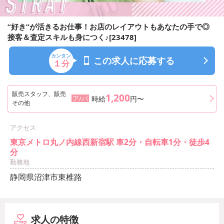
“好き”が活きるお仕事！お店のレイアウトもあなたの手で◎
接客＆査定スキルも身につく♪[23478]
カンタン
この求人に応募する
１
分
販売スタッフ、販売
1,200
ア/パ
時給
円〜
その他
アクセス
東京メトロ丸ノ内線西新宿駅 車2分・自転車1分・徒歩4
分
勤務地
静岡県沼津市東椎路
求人の特徴